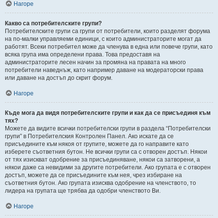
Нагоре
Какво са потребителските групи?
Потребителските групи са групи от потребители, които разделят форума
на по-малки управляеми единици, с които администраторите могат да
работят. Всеки потребител може да членува в една или повече групи, като
всяка група има определени права. Това предоставя на
администраторите лесен начин за промяна на правата на много
потребители наведнъж, като например даване на модераторски права
или даване на достъп до скрит форум.
Нагоре
Къде мога да видя потребителските групи и как да се присъединя към
тях?
Можете да видите всички потребителски групи в раздела “Потребителски
групи” в Потребителския Контролен Панел. Ако искате да се
присъедините към някоя от групите, можете да го направите като
изберете съответния бутон. Не всички групи са с отворен достъп. Някои
от тях изискват одобрение за присъединяване, някои са затворени, а
някои даже са невидими за другите потребители. Ако групата е с отворен
достъп, можете да се присъедините към нея, чрез избиране на
съответния бутон. Ако групата изисква одобрение на членството, то
лидера на групата ще трябва да одобри членството Ви.
Нагоре