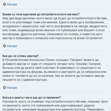
Нагоре
Какви са тези картинки до потребителското ми име?
Има два вида картинки, които могат да бъдат до потребителското Ви име,
когато се разглеждат теми или мнения. Едната може да е изображение,
асоциирано с вашия ранг, най-често във формата на звезди, квадратчета
или точки, индикиращи колко мнения сте публикувал или Вашият статус
във форума. Другата картинка, обикновено по-голяма, е известна като
аватар и обикновено е уникална или персонална за всеки потребител.
Нагоре
Как да си сложа аватар?
В Потребителския Контролен Панел, в раздел “Профил” можете да
добавите аватар от един от следните четири типа: Gravatar, Галерия,
Външен или да качите свой собствен. В зависимост от решението на
администратора на форума, възможно е аватарите да са забранени или
някои от типовете да не са налични. Ако не можете да ползвате аватар,
свържете се с администратора.
Нагоре
Какъв е рангът ми и как да го променя?
Ранговете, които се появяват под потребителското Ви име, показват броя
на мненията, които сте публикували или идентифицират дадени
потребители, например модератори или администратори. Обикновено,