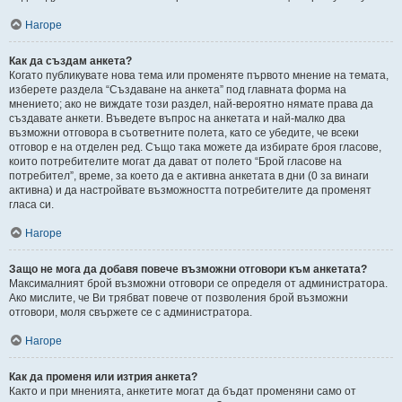
Нагоре
Как да създам анкета?
Когато публикувате нова тема или променяте първото мнение на темата,
изберете раздела “Създаване на анкета” под главната форма на
мнението; ако не виждате този раздел, най-вероятно нямате права да
създавате анкети. Въведете въпрос на анкетата и най-малко два
възможни отговора в съответните полета, като се убедите, че всеки
отговор е на отделен ред. Също така можете да избирате броя гласове,
които потребителите могат да дават от полето “Брой гласове на
потребител”, време, за което да е активна анкетата в дни (0 за винаги
активна) и да настройвате възможността потребителите да променят
гласа си.
Нагоре
Защо не мога да добавя повече възможни отговори към анкетата?
Максималният брой възможни отговори се определя от администратора.
Ако мислите, че Ви трябват повече от позволения брой възможни
отговори, моля свържете се с администратора.
Нагоре
Как да променя или изтрия анкета?
Както и при мненията, анкетите могат да бъдат променяни само от