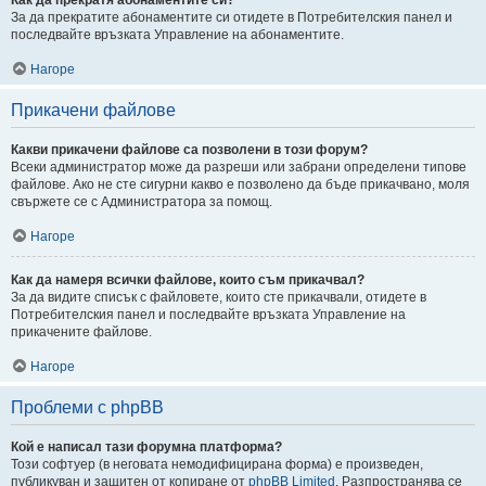
За да прекратите абонаментите си отидете в Потребителския панел и
последвайте връзката Управление на абонаментите.
Нагоре
Прикачени файлове
Какви прикачени файлове са позволени в този форум?
Всеки администратор може да разреши или забрани определени типове
файлове. Ако не сте сигурни какво е позволено да бъде прикачвано, моля
свържете се с Администратора за помощ.
Нагоре
Как да намеря всички файлове, които съм прикачвал?
За да видите списък с файловете, които сте прикачвали, отидете в
Потребителския панел и последвайте връзката Управление на
прикачените файлове.
Нагоре
Проблеми с phpBB
Кой е написал тази форумна платформа?
Този софтуер (в неговата немодифицирана форма) е произведен,
публикуван и защитен от копиране от
phpBB Limited
. Разпространява се