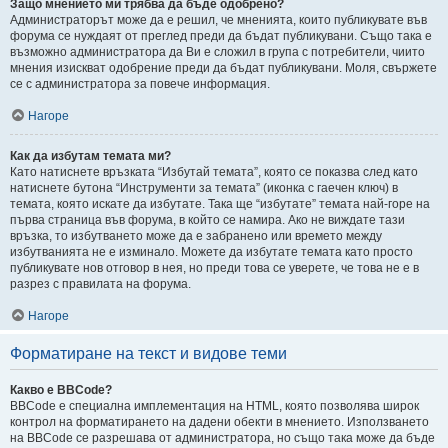
Защо мнението ми трябва да бъде одобрено?
Администраторът може да е решил, че мненията, които публикувате във
форума се нуждаят от преглед преди да бъдат публикувани. Също така е
възможно администратора да Ви е сложил в група с потребители, чиито
мнения изискват одобрение преди да бъдат публикувани. Моля, свържете
се с администратора за повече информация.
Нагоре
Как да избутам темата ми?
Като натиснете връзката “Избутай темата”, която се показва след като
натиснете бутона “Инструменти за темата” (иконка с гаечен ключ) в
темата, която искате да избутате. Така ще “избутате” темата най-горе на
първа страница във форума, в който се намира. Ако не виждате тази
връзка, то избутването може да е забранено или времето между
избутванията не е изминало. Можете да избутате темата като просто
публикувате нов отговор в нея, но преди това се уверете, че това не е в
разрез с правилата на форума.
Нагоре
Форматиране на текст и видове теми
Какво е BBCode?
BBCode е специална имплементация на HTML, която позволява широк
контрол на форматирането на дадени обекти в мнението. Използването
на BBCode се разрешава от администратора, но също така може да бъде