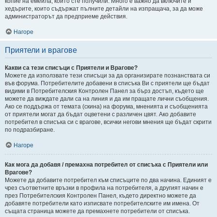
копие на емейла, който сте получили. Много е важно да включите и
хедърите, които съдържат пълните детайли на изпращача, за да може
администраторът да предприеме действия.
Нагоре
Приятели и врагове
Какви са тези списъци с Приятели и Врагове?
Можете да използвате тези списъци за да организирате познанствата си
във форума. Потребителите добавени в списъка Ви с приятели ще бъдат
видими в Потребителския Контролен Панел за бърз достъп, където ще
можете да виждате дали са на линия и да им пращате лични съобщения.
Ако се поддържа от темата (скина) на форума, мненията и съобщенията
от приятели могат да бъдат оцветени с различен цвят. Ако добавите
потребител в списъка си с врагове, всички негови мнения ще бъдат скрити
по подразбиране.
Нагоре
Как мога да добавя / премахна потребител от списъка с Приятели или
Врагове?
Можете да добавите потребител към списъците по два начина. Единият е
чрез съответните връзки в профила на потребителя, а другият начин е
през Потребителския Контролен Панел, където директно можете да
добавяте потребители като изписвате потребителските им имена. От
същата страница можете да премахнете потребители от списъка.