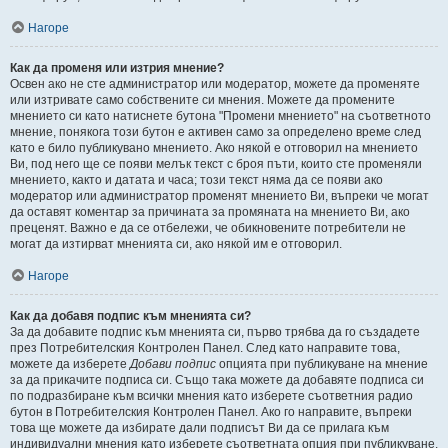
Нагоре
Как да променя или изтрия мнение?
Освен ако не сте администратор или модератор, можете да променяте
или изтривате само собствените си мнения. Можете да промените
мнението си като натиснете бутона "Промени мнението" на съответното
мнение, понякога този бутон е активен само за определено време след
като е било публикувано мнението. Ако някой е отговорил на мнението
Ви, под него ще се появи мелък текст с броя пъти, които сте променяли
мнението, както и датата и часа; този текст няма да се появи ако
модератор или администратор променят мнението Ви, въпреки че могат
да оставят коментар за причината за промяната на мнението Ви, ако
преценят. Важно е да се отбележи, че обикновените потребители не
могат да изтирват мненията си, ако някой им е отговорил.
Нагоре
Как да добавя подпис към мненията си?
За да добавите подпис към мненията си, първо трябва да го създадете
през Потребителския Контролен Панел. След като направите това,
можете да изберете
Добави подпис
опцията при публикуване на мнение
за да прикачите подписа си. Също така можете да добавяте подписа си
по подразбиране към всички мнения като изберете съответния радио
бутон в Потребителския Контролен Панел. Ако го направите, въпреки
това ще можете да избирате дали подписът Ви да се прилага към
индивидуални мнения като изберете съответната опция при публикуване.