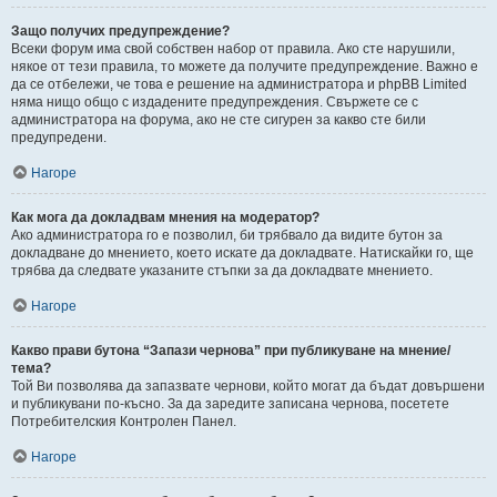
Защо получих предупреждение?
Всеки форум има свой собствен набор от правила. Ако сте нарушили,
някое от тези правила, то можете да получите предупреждение. Важно е
да се отбележи, че това е решение на администратора и phpBB Limited
няма нищо общо с издадените предупреждения. Свържете се с
администратора на форума, ако не сте сигурен за какво сте били
предупредени.
Нагоре
Как мога да докладвам мнения на модератор?
Ако администратора го е позволил, би трябвало да видите бутон за
докладване до мнението, което искате да докладвате. Натискайки го, ще
трябва да следвате указаните стъпки за да докладвате мнението.
Нагоре
Какво прави бутона “Запази чернова” при публикуване на мнение/
тема?
Той Ви позволява да запазвате чернови, който могат да бъдат довършени
и публикувани по-късно. За да заредите записана чернова, посетете
Потребителския Контролен Панел.
Нагоре