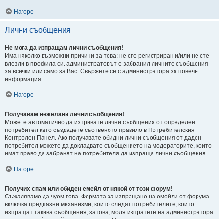
Нагоре
Лични съобщения
Не мога да изпращам лични съобщения!
Има няколко възможни причини за това: не сте регистриран и/или не сте
влезли в профила си, администраторът е забранил личните съобщения
за всички или само за Вас. Свържете се с администратора за повече
информация.
Нагоре
Получавам нежелани лични съобщения!
Можете автоматично да изтривате лични съобщения от определен
потребител като създадете съотвеното правило в Потребителския
Контролен Панел. Ако получавате обидни лични съобщения от даден
потребител можете да докладвате съобщението на модераторите, които
имат право да забранят на потребителя да изпраща лични съобщения.
Нагоре
Получих спам или обиден емейл от някой от този форум!
Съжаляваме да чуем това. Формата за изпращане на емейли от форума
включва предпазни механизми, които следят потребителите, които
изпращат такива съобщения, затова, моля изпратете на администратора