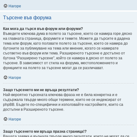
Нагоре
Търсене във форума
Как мога да търся във форум или форуми?
Въведете ключова дума в полето за търсене, което се намира горе дясно
на главната страница, форумите и темите. Можете да търсите в дадена
тема или форум, като ползвате полето за търсене, което се намира до
бутоните за публикуване на тема или мнение, когато се намирате
съответно във форум или тема. Разширеното търсене е достъпно от
бутона “Разширено търсене”, който се намира в дясно от полето за
търсене. В зависимост от стила на форума, местоположението и
функциите на полето за търсене могат да се различават.
Нагоре
Защо търсенето ми не връща резултати?
Най-вероятно търсената ключова фраза не е била конкретна и е
съдържала твърде много общи термини, които не се индексират от
phpBB. Бъдете по-специфични и използвайте настройките, които са
достъпни в Разширеното търсене.
Нагоре
Защо търсенето ми връща празна страница!?
Вашата заявка е върнала твърде много резултати, които не могат да се