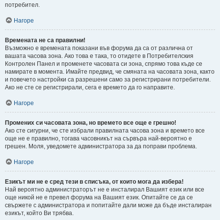
потребител.
Нагоре
Времената не са правилни!
Възможно е времената показани във форума да са от различна от
вашата часова зона. Ако това е така, то отидете в Потребителския
Контролен Панел и променете часовата си зона, спрямо това къде се
намирате в момента. Имайте предвид, че смяната на часовата зона, както
и повечето настройки са разрешени само за регистрирани потребители.
Ако не сте се регистрирали, сега е времето да го направите.
Нагоре
Промених си часовата зона, но времето все още е грешно!
Ако сте сигурни, че сте избрали правилната часова зона и времето все
още не е правилно, тогава часовникът на сървъра най-вероятно е
грешен. Моля, уведомете администратора за да поправи проблема.
Нагоре
Езикът ми не е сред тези в списъка, от които мога да избера!
Най вероятно администраторът не е инсталирал Вашият език или все
още никой не е превел форума на Вашият език. Опитайте се да се
свържете с администратора и попитайте дали може да бъде инсталиран
езикът, който Ви трябва.