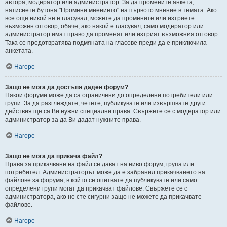
автора, модератор или администратор. За да промените анкета,
натиснете бутона "Промени мнението" на първото мнение в темата. Ако
все още никой не е гласувал, можете да промените или изтриете
възможен отговор, обаче, ако някой е гласувал, само модератор или
администратор имат право да променят или изтрият възможния отговор.
Така се предотвратява подмяната на гласове преди да е приключила
анкетата.
Нагоре
Защо не мога да достъпя даден форум?
Някои форуми може да са ограничени до определени потребители или
групи. За да разглеждате, четете, публикувате или извършвате други
действия ще са Ви нужни специални права. Свържете се с модератор или
администратор за да Ви дадат нужните права.
Нагоре
Защо не мога да прикача файл?
Права за прикачване на файл се дават на ниво форум, група или
потребител. Администраторът може да е забранил прикачването на
файлове за форума, в който се опитвате да публикувате или само
определени групи могат да прикачват файлове. Свържете се с
администратора, ако не сте сигурни защо не можете да прикачвате
файлове.
Нагоре