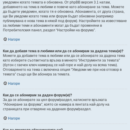
уведомен когато темата е обновена. От phpBB версия 3.1 натам,
добавянето на тема в любими е повече като абониране за тема. Можете
да бъдете уведомен, когато тя е обновена. Абонамента, от друга страна,
ще Ви уведоми когато тема или форум бъдат обновени (например
публикувана е нова тема в някой под форум). Настройките за известяване
за любими теми и абонаменти могат да бъдат променяни в
Потребителския панел, раздел “Настройки на форума”.
Нагоре
Как да добавя тема в любими или да се абонирам за дадена тема(и)?
Можете да добавите тема в любими или да се абонирате за дадена тема
като изберете съответната връзка в менюто “Инструменти за темата”
(бутон с гаечен ключ намиращ се най-горе и най-долу на всяка тема).
Отговарянето на тема с включена опция “Уведоми ме при нов отговор в
темата” също ще Ви абонира за темата.
Нагоре
Как да се абонирам за даден форум(и)?
За да се абонирате за цял форум/раздел, натиснете връзката
“Абониране за форума”, която се намира в лентата най-долу на
страницата при отваряне на дадения форум/раздел.
Нагоре
Как да прекратя абонаментите си?