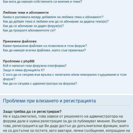
Как мога да намеря собствените си мнения и теми?
Любими теми и абонаменти
Каква е разликата между добавяне на любима тема и абонамент?
Как да добавя тема в любими или да се абонирам за дадена тема(и)?
Как да се абонирам за даден форум(и)?
Как да прекратя абонаментите си?
Прикачени файлове
Какви прикачени файлове са позволени в този форум?
Как да намеря всички файлове, които съм прикачвал?
Проблеми с phpBB
Кой е написал тази форумна платформа?
Защо я няма функцията X?
С кого да се свържа във връзка с нелегално и/или неморално съдържание в този
форум?
Как да се свържа с администратора на форума?
Проблеми при влизането и регистрацията
Защо трябва да се регистрирам?
Не е задължително, това зависи от решението на администратора на
форума дали е нужна регистрация за да се публикуват мнения. Въпреки
това, регистрацията ще Ви даде достъп до допълнителни функции, които
не са достъпни за гостите, като аватари, лични съобщения, изпращане на