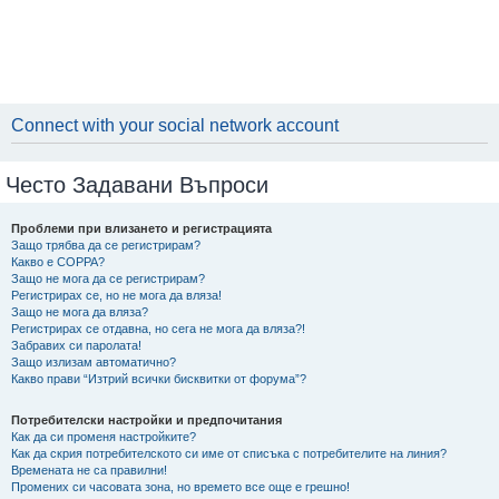
Connect with your social network account
Често Задавани Въпроси
Проблеми при влизането и регистрацията
Защо трябва да се регистрирам?
Какво е COPPA?
Защо не мога да се регистрирам?
Регистрирах се, но не мога да вляза!
Защо не мога да вляза?
Регистрирах се отдавна, но сега не мога да вляза?!
Забравих си паролата!
Защо излизам автоматично?
Какво прави “Изтрий всички бисквитки от форума”?
Потребителски настройки и предпочитания
Как да си променя настройките?
Как да скрия потребителското си име от списъка с потребителите на линия?
Времената не са правилни!
Промених си часовата зона, но времето все още е грешно!