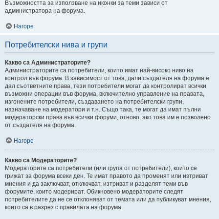
Възможността за използване на иконки за теми зависи от
администратора на форума.
Нагоре
Потребителски нива и групи
Какво са Администраторите?
Администраторите са потребители, които имат най-високо ниво на
контрол във форума. В зависимост от това, дали създателя на форума е
дал съответните права, тези потребители могат да контролират всички
възможни операции във форума, включително управление на правата,
изгонените потребители, създаването на потребителски групи,
назначаване на модератори и т.н. Също така, те могат да имат пълни
модераторски права във всички форуми, отново, ако това им е позволено
от създателя на форума.
Нагоре
Какво са Модераторите?
Модераторите са потребители (или група от потребители), които се
грижат за форума всеки ден. Те имат правото да променят или изтриват
мнения и да заключват, отключват, изтриват и разделят теми във
форумите, които модерират. Обикновено модераторите следят
потребителите да не се отклоняват от темата или да публикуват мнения,
които са в разрез с правилата на форума.