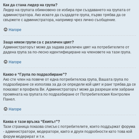
Как да стана лидер на група?
Лидер на групата обикновено се избира при създаването на групата от
администратора. Ако искате да създадете група, първо трябва да се
свържете с администратора, например чрез лично съобщение.
Нагоре
Защо някои групи са с различен цвят?
Администраторът може да задава различен цвят на потребителите от
дадена група за по-лесно идентифициране на членовете на тази група.
Нагоре
Какво е “Група по подразбиране”?
Ако сте член на повече от една потребителска група, Вашата група по
подразбиране се използва за да се определи кой цвят и ранг трябва да се
показват в профила Ви. Администраторът може да разреши или забрани
промяната на групата по подразбиране от Потребителския Контролен
Панел.
Нагоре
Каква е тази връзка “Екипът”?
Тази страница показва списък с потребителите, които поддържат форума
- администратори, модератори, както и други подробности като това кой
форум модерират и т.н.