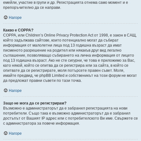
емейли, участие в групи и др. Регистрацията отнема само момент и е
препоръчително да се направи.
Нагоре
Какво е COPPA?
COPPA, или Children’s Online Privacy Protection Act от 1998, е закон в САЩ,
който задължава сайтове, които потенциално могат да събират
информация от малолетни лица под 13 годишна възраст да имат
писменото разрешение на родител или някакъв друг вид легално
съглашение, позволяващо събирането на лична информация от лицето
под 13 годишна възраст. Ако не сте сигурни, че това е приложимо за Вас,
като някой, който се опитва да се регистрира или за сайта, в който се
опитвате да се регистрирате, моля потърсете правен съвет. Моля,
имайте предвид, че phpBB Limited и собственикът на този форум не могат
да предложат правни съвети по тази точка.
Нагоре
Защо не мога да се регистрирам?
Възможно е администраторът да е забранил регистрацията на нови
потребители. Също така е възможно администраторът да е забранил
достъпът от Вашият IP адрес или с потребителското Ви име. Свържете се
с администратора за повече информация.
Нагоре