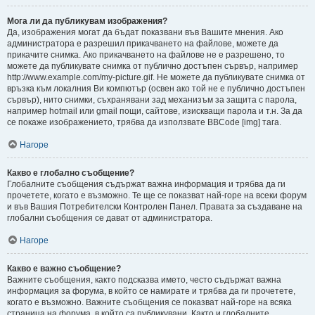
Мога ли да публикувам изображения?
Да, изображения могат да бъдат показвани във Вашите мнения. Ако
администратора е разрешил прикачването на файлове, можете да
прикачите снимка. Ако прикачването на файлове не е разрешено, то
можете да публикувате снимка от публично достъпен сървър, например
http://www.example.com/my-picture.gif. Не можете да публикувате снимка от
връзка към локалния Ви компютър (освен ако той не е публично достъпен
сървър), нито снимки, съхранявани зад механизъм за защита с парола,
например hotmail или gmail пощи, сайтове, изискващи парола и т.н. За да
се покаже изображението, трябва да използвате BBCode [img] тага.
Нагоре
Какво е глобално съобщение?
Глобалните съобщения съдържат важна информация и трябва да ги
прочетете, когато е възможно. Те ще се показват най-горе на всеки форум
и във Вашия Потребителски Контролен Панел. Правата за създаване на
глобални съобщения се дават от администратора.
Нагоре
Какво е важно съобщение?
Важните съобщения, както подсказва името, често съдържат важна
информация за форума, в който се намирате и трябва да ги прочетете,
когато е възможно. Важните съобщения се показват най-горе на всяка
страница на форума, в който са публикувани. Както и глобалните