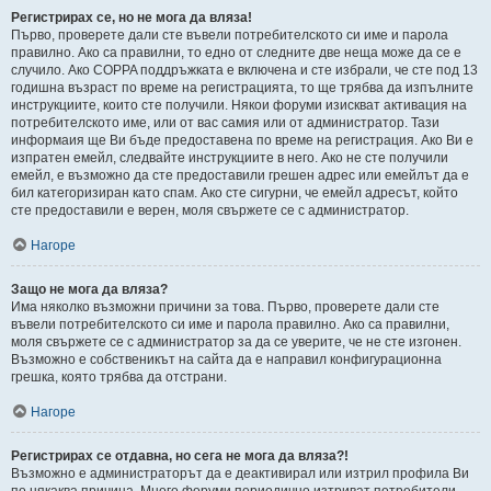
Регистрирах се, но не мога да вляза!
Първо, проверете дали сте въвели потребителското си име и парола
правилно. Ако са правилни, то едно от следните две неща може да се е
случило. Ако COPPA поддръжката е включена и сте избрали, че сте под 13
годишна възраст по време на регистрацията, то ще трябва да изпълните
инструкциите, които сте получили. Някои форуми изискват активация на
потребителското име, или от вас самия или от администратор. Тази
информаия ще Ви бъде предоставена по време на регистрация. Ако Ви е
изпратен емейл, следвайте инструкциите в него. Ако не сте получили
емейл, е възможно да сте предоставили грешен адрес или емейлът да е
бил категоризиран като спам. Ако сте сигурни, че емейл адресът, който
сте предоставили е верен, моля свържете се с администратор.
Нагоре
Защо не мога да вляза?
Има няколко възможни причини за това. Първо, проверете дали сте
въвели потребителското си име и парола правилно. Ако са правилни,
моля свържете се с администратор за да се уверите, че не сте изгонен.
Възможно е собственикът на сайта да е направил конфигурационна
грешка, която трябва да отстрани.
Нагоре
Регистрирах се отдавна, но сега не мога да вляза?!
Възможно е администраторът да е деактивирал или изтрил профила Ви
по някаква причина. Много форуми периодично изтриват потребители,