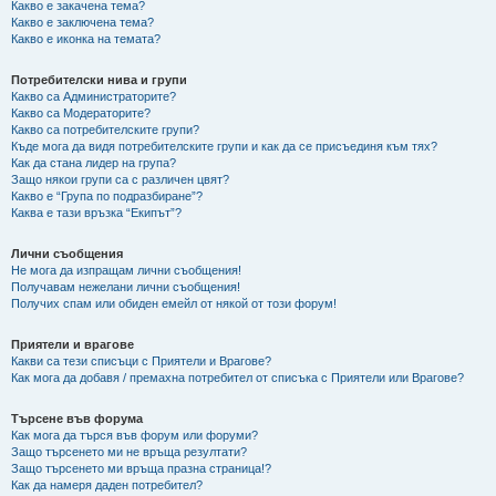
Какво е закачена тема?
Какво е заключена тема?
Какво е иконка на темата?
Потребителски нива и групи
Какво са Администраторите?
Какво са Модераторите?
Какво са потребителските групи?
Къде мога да видя потребителските групи и как да се присъединя към тях?
Как да стана лидер на група?
Защо някои групи са с различен цвят?
Какво е “Група по подразбиране”?
Каква е тази връзка “Екипът”?
Лични съобщения
Не мога да изпращам лични съобщения!
Получавам нежелани лични съобщения!
Получих спам или обиден емейл от някой от този форум!
Приятели и врагове
Какви са тези списъци с Приятели и Врагове?
Как мога да добавя / премахна потребител от списъка с Приятели или Врагове?
Търсене във форума
Как мога да търся във форум или форуми?
Защо търсенето ми не връща резултати?
Защо търсенето ми връща празна страница!?
Как да намеря даден потребител?