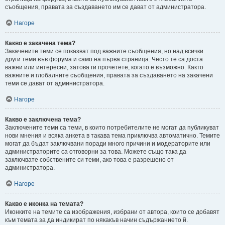
съобщения, правата за създаването им се дават от администратора.
Нагоре
Какво е закачена тема?
Закачените теми се показват под важните съобщения, но над всички
други теми във форума и само на първа страница. Често те са доста
важни или интересни, затова ги прочетете, когато е възможно. Както
важните и глобалните съобщения, правата за създаването на закачени
теми се дават от администратора.
Нагоре
Какво е заключена тема?
Заключените теми са теми, в които потребителите не могат да публикуват
нови мнения и всяка анкета в такава тема приключва автоматично. Темите
могат да бъдат заключвани поради много причини и модераторите или
администраторите са отговорни за това. Можете също така да
заключвате собствените си теми, ако това е разрешено от
администратора.
Нагоре
Какво е иконка на темата?
Иконките на темите са изображения, избрани от автора, които се добавят
към темата за да индикират по някакъв начин съдържанието й.