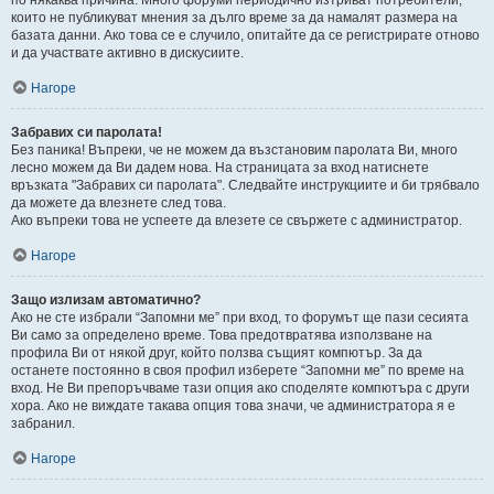
които не публикуват мнения за дълго време за да намалят размера на
базата данни. Ако това се е случило, опитайте да се регистрирате отново
и да участвате активно в дискусиите.
Нагоре
Забравих си паролата!
Без паника! Въпреки, че не можем да възстановим паролата Ви, много
лесно можем да Ви дадем нова. На страницата за вход натиснете
връзката "Забравих си паролата". Следвайте инструкциите и би трябвало
да можете да влезнете след това.
Ако въпреки това не успеете да влезете се свържете с администратор.
Нагоре
Защо излизам автоматично?
Ако не сте избрали “Запомни ме” при вход, то форумът ще пази сесията
Ви само за определено време. Това предотвратява използване на
профила Ви от някой друг, който ползва същият компютър. За да
останете постоянно в своя профил изберете “Запомни ме” по време на
вход. Не Ви препоръчваме тази опция ако споделяте компютъра с други
хора. Ако не виждате такава опция това значи, че администратора я е
забранил.
Нагоре