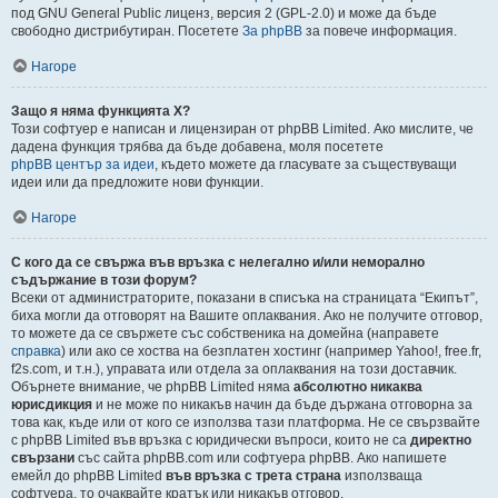
под GNU General Public лиценз, версия 2 (GPL-2.0) и може да бъде
свободно дистрибутиран. Посетете
За phpBB
за повече информация.
Нагоре
Защо я няма функцията X?
Този софтуер е написан и лицензиран от phpBB Limited. Ако мислите, че
дадена функция трябва да бъде добавена, моля посетете
phpBB център за идеи
, където можете да гласувате за съществуващи
идеи или да предложите нови функции.
Нагоре
С кого да се свържа във връзка с нелегално и/или неморално
съдържание в този форум?
Всеки от администраторите, показани в списъка на страницата “Екипът”,
биха могли да отговорят на Вашите оплаквания. Ако не получите отговор,
то можете да се свържете със собственика на домейна (направете
справка
) или ако се хоства на безплатен хостинг (например Yahoo!, free.fr,
f2s.com, и т.н.), управата или отдела за оплаквания на този доставчик.
Обърнете внимание, че phpBB Limited няма
абсолютно никаква
юрисдикция
и не може по никакъв начин да бъде държана отговорна за
това как, къде или от кого се използва тази платформа. Не се свързвайте
с phpBB Limited във връзка с юридически въпроси, които не са
директно
свързани
със сайта phpBB.com или софтуера phpBB. Ако напишете
емейл до phpBB Limited
във връзка с трета страна
използваща
софтуера, то очаквайте кратък или никакъв отговор.