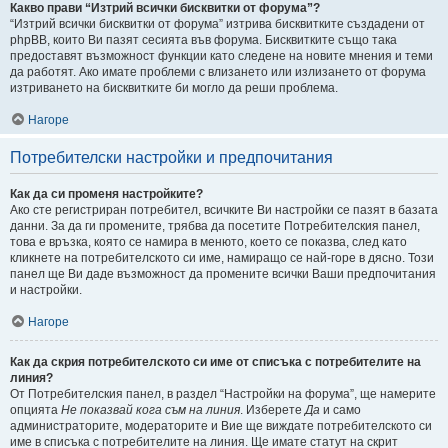
Какво прави “Изтрий всички бисквитки от форума”?
“Изтрий всички бисквитки от форума” изтрива бисквитките създадени от
phpBB, които Ви пазят сесията във форума. Бисквитките също така
предоставят възможност функции като следене на новите мнения и теми
да работят. Ако имате проблеми с влизането или излизането от форума
изтриването на бисквитките би могло да реши проблема.
Нагоре
Потребителски настройки и предпочитания
Как да си променя настройките?
Ако сте регистриран потребител, всичките Ви настройки се пазят в базата
данни. За да ги промените, трябва да посетите Потребителския панел,
това е връзка, която се намира в менюто, което се показва, след като
кликнете на потребителското си име, намиращо се най-горе в дясно. Този
панел ще Ви даде възможност да промените всички Ваши предпочитания
и настройки.
Нагоре
Как да скрия потребителското си име от списъка с потребителите на
линия?
От Потребителския панел, в раздел “Настройки на форума”, ще намерите
опцията
Не показвай кога съм на линия
. Изберете
Да
и само
администраторите, модераторите и Вие ще виждате потребителското си
име в списъка с потребителите на линия. Ще имате статут на скрит