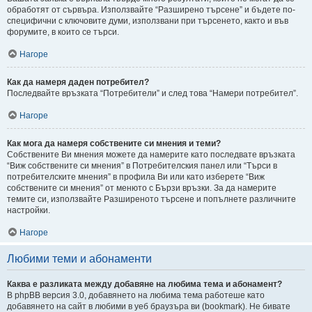
обработят от сървъра. Използвайте “Разширено търсене” и бъдете по-
специфични с ключовите думи, използвани при търсенето, както и във
форумите, в които се търси.
Нагоре
Как да намеря даден потребител?
Последвайте връзката “Потребители” и след това “Намери потребител”.
Нагоре
Как мога да намеря собствените си мнения и теми?
Собствените Ви мнения можете да намерите като последвате връзката
“Виж собствените си мнения” в Потребителския панел или “Търси в
потребителските мнения” в профила Ви или като изберете “Виж
собствените си мнения” от менюто с Бързи връзки. За да намерите
темите си, използвайте Разширеното търсене и попълнете различните
настройки.
Нагоре
Любими теми и абонаменти
Каква е разликата между добавяне на любима тема и абонамент?
В phpBB версия 3.0, добавянето на любима тема работеше като
добавянето на сайт в любими в уеб браузъра ви (bookmark). Не бивате