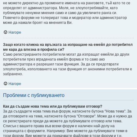
не можете директно да промените имената на ранговете, тъй като те се
определят от администратора. Моля, не злоупотребявайте, като
публикувате ненужни мнения само и само да увеличите ранга си.
Повечето форуми не толерират това и модератор или администратор
може да намали броят на мненията Ви.
Нагоре
Защо когато кликна на връзката за изпращане на емейл до потребител
ме кара да влезна в профила си?
Само регистрираните потребители могат да изпращат емейли до други
потребители през вградената емейл форма и то само ако
администратора е разрешил тази функция. За да се предотврати
злоупотреба, използването на тази функция от анонимни потребители е
забранено.
Нагоре
Проблеми с публикуването
Как да създам нова тема или да публикувам отговор?
За да създадете нова тема във форум, натиснете бутона "Нова тема". За
да отговорите на тема, натиснете бутона "Отговори". Може да е нужно да
се регистрирате преди да можете да публикувате отговор или тема.
Списък с вашите права във всеки форум е наличен най-долу на
страницата с форумите. Например: Вие можете да публикувате теми в
този форум, Вие можете да прикачвате файлове в този форум и т.н.