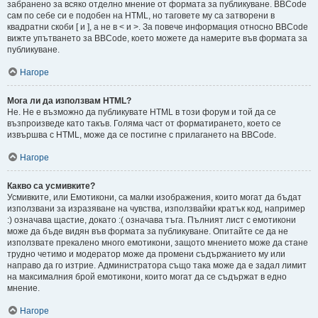
забранено за всяко отделно мнение от формата за публикуване. BBCode
сам по себе си е подобен на HTML, но таговете му са затворени в
квадратни скоби [ и ], а не в < и >. За повече информация относно BBCode
вижте упътването за BBCode, което можете да намерите във формата за
публикуване.
Нагоре
Мога ли да използвам HTML?
Не. Не е възможно да публикувате HTML в този форум и той да се
възпроизведе като такъв. Голяма част от форматирането, което се
извършва с HTML, може да се постигне с прилагането на BBCode.
Нагоре
Какво са усмивките?
Усмивките, или Емотикони, са малки изображения, които могат да бъдат
използвани за изразяване на чувства, използвайки кратък код, например
:) означава щастие, докато :( означава тъга. Пълният лист с емотикони
може да бъде видян във формата за публикуване. Опитайте се да не
използвате прекалено много емотикони, защото мнението може да стане
трудно четимо и модератор може да промени съдържанието му или
направо да го изтрие. Администратора също така може да е задал лимит
на максималния брой емотикони, които могат да се съдържат в едно
мнение.
Нагоре