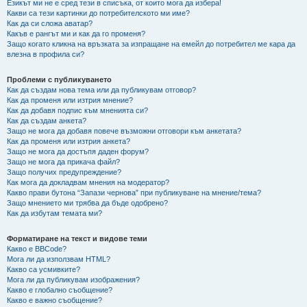
Езикът ми не е сред тези в списъка, от които мога да избера!
Какви са тези картинки до потребителското ми име?
Как да си сложа аватар?
Какъв е рангът ми и как да го променя?
Защо когато кликна на връзката за изпращане на емейл до потребител ме кара да
влезна в профила си?
Проблеми с публикуването
Как да създам нова тема или да публикувам отговор?
Как да променя или изтрия мнение?
Как да добавя подпис към мненията си?
Как да създам анкета?
Защо не мога да добавя повече възможни отговори към анкетата?
Как да променя или изтрия анкета?
Защо не мога да достъпя даден форум?
Защо не мога да прикача файл?
Защо получих предупреждение?
Как мога да докладвам мнения на модератор?
Какво прави бутона “Запази чернова” при публикуване на мнение/тема?
Защо мнението ми трябва да бъде одобрено?
Как да избутам темата ми?
Форматиране на текст и видове теми
Какво е BBCode?
Мога ли да използвам HTML?
Какво са усмивките?
Мога ли да публикувам изображения?
Какво е глобално съобщение?
Какво е важно съобщение?