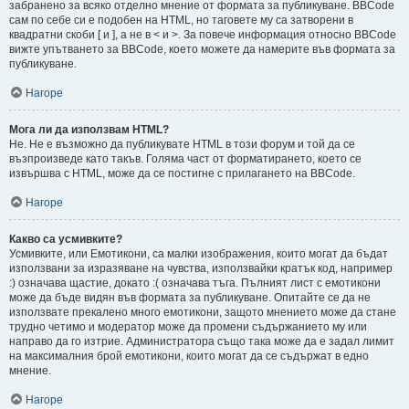
забранено за всяко отделно мнение от формата за публикуване. BBCode
сам по себе си е подобен на HTML, но таговете му са затворени в
квадратни скоби [ и ], а не в < и >. За повече информация относно BBCode
вижте упътването за BBCode, което можете да намерите във формата за
публикуване.
Нагоре
Мога ли да използвам HTML?
Не. Не е възможно да публикувате HTML в този форум и той да се
възпроизведе като такъв. Голяма част от форматирането, което се
извършва с HTML, може да се постигне с прилагането на BBCode.
Нагоре
Какво са усмивките?
Усмивките, или Емотикони, са малки изображения, които могат да бъдат
използвани за изразяване на чувства, използвайки кратък код, например
:) означава щастие, докато :( означава тъга. Пълният лист с емотикони
може да бъде видян във формата за публикуване. Опитайте се да не
използвате прекалено много емотикони, защото мнението може да стане
трудно четимо и модератор може да промени съдържанието му или
направо да го изтрие. Администратора също така може да е задал лимит
на максималния брой емотикони, които могат да се съдържат в едно
мнение.
Нагоре