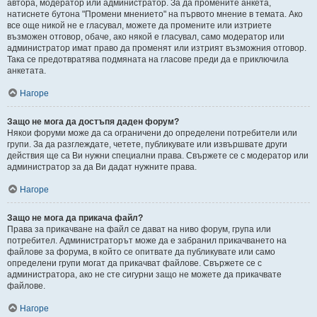
автора, модератор или администратор. За да промените анкета,
натиснете бутона "Промени мнението" на първото мнение в темата. Ако
все още никой не е гласувал, можете да промените или изтриете
възможен отговор, обаче, ако някой е гласувал, само модератор или
администратор имат право да променят или изтрият възможния отговор.
Така се предотвратява подмяната на гласове преди да е приключила
анкетата.
Нагоре
Защо не мога да достъпя даден форум?
Някои форуми може да са ограничени до определени потребители или
групи. За да разглеждате, четете, публикувате или извършвате други
действия ще са Ви нужни специални права. Свържете се с модератор или
администратор за да Ви дадат нужните права.
Нагоре
Защо не мога да прикача файл?
Права за прикачване на файл се дават на ниво форум, група или
потребител. Администраторът може да е забранил прикачването на
файлове за форума, в който се опитвате да публикувате или само
определени групи могат да прикачват файлове. Свържете се с
администратора, ако не сте сигурни защо не можете да прикачвате
файлове.
Нагоре