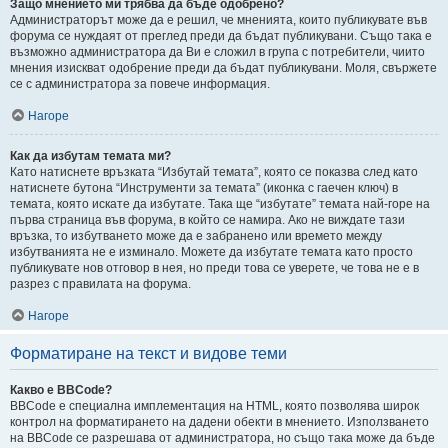
Защо мнението ми трябва да бъде одобрено?
Администраторът може да е решил, че мненията, които публикувате във
форума се нуждаят от преглед преди да бъдат публикувани. Също така е
възможно администратора да Ви е сложил в група с потребители, чиито
мнения изискват одобрение преди да бъдат публикувани. Моля, свържете
се с администратора за повече информация.
Нагоре
Как да избутам темата ми?
Като натиснете връзката “Избутай темата”, която се показва след като
натиснете бутона “Инструменти за темата” (иконка с гаечен ключ) в
темата, която искате да избутате. Така ще “избутате” темата най-горе на
първа страница във форума, в който се намира. Ако не виждате тази
връзка, то избутването може да е забранено или времето между
избутванията не е изминало. Можете да избутате темата като просто
публикувате нов отговор в нея, но преди това се уверете, че това не е в
разрез с правилата на форума.
Нагоре
Форматиране на текст и видове теми
Какво е BBCode?
BBCode е специална имплементация на HTML, която позволява широк
контрол на форматирането на дадени обекти в мнението. Използването
на BBCode се разрешава от администратора, но също така може да бъде