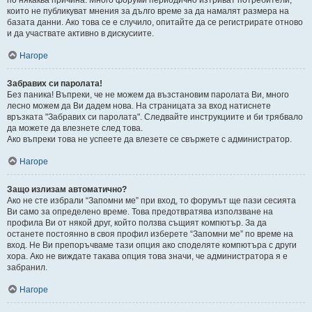
които не публикуват мнения за дълго време за да намалят размера на
базата данни. Ако това се е случило, опитайте да се регистрирате отново
и да участвате активно в дискусиите.
Нагоре
Забравих си паролата!
Без паника! Въпреки, че не можем да възстановим паролата Ви, много
лесно можем да Ви дадем нова. На страницата за вход натиснете
връзката "Забравих си паролата". Следвайте инструкциите и би трябвало
да можете да влезнете след това.
Ако въпреки това не успеете да влезете се свържете с администратор.
Нагоре
Защо излизам автоматично?
Ако не сте избрали “Запомни ме” при вход, то форумът ще пази сесията
Ви само за определено време. Това предотвратява използване на
профила Ви от някой друг, който ползва същият компютър. За да
останете постоянно в своя профил изберете “Запомни ме” по време на
вход. Не Ви препоръчваме тази опция ако споделяте компютъра с други
хора. Ако не виждате такава опция това значи, че администратора я е
забранил.
Нагоре