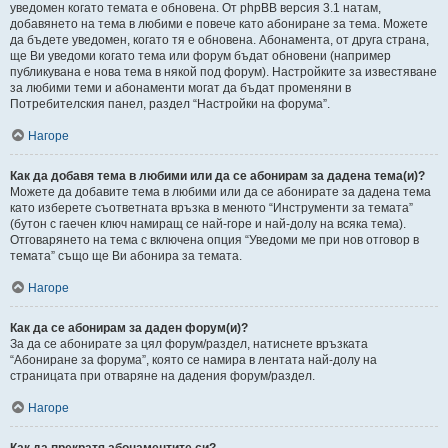
уведомен когато темата е обновена. От phpBB версия 3.1 натам,
добавянето на тема в любими е повече като абониране за тема. Можете
да бъдете уведомен, когато тя е обновена. Абонамента, от друга страна,
ще Ви уведоми когато тема или форум бъдат обновени (например
публикувана е нова тема в някой под форум). Настройките за известяване
за любими теми и абонаменти могат да бъдат променяни в
Потребителския панел, раздел “Настройки на форума”.
Нагоре
Как да добавя тема в любими или да се абонирам за дадена тема(и)?
Можете да добавите тема в любими или да се абонирате за дадена тема
като изберете съответната връзка в менюто “Инструменти за темата”
(бутон с гаечен ключ намиращ се най-горе и най-долу на всяка тема).
Отговарянето на тема с включена опция “Уведоми ме при нов отговор в
темата” също ще Ви абонира за темата.
Нагоре
Как да се абонирам за даден форум(и)?
За да се абонирате за цял форум/раздел, натиснете връзката
“Абониране за форума”, която се намира в лентата най-долу на
страницата при отваряне на дадения форум/раздел.
Нагоре
Как да прекратя абонаментите си?