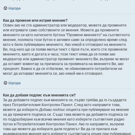
Нагоре
Как да променя или изтрия мнение?
Освен ако не сте администратор или модератор, можете да променяте
или изтривате само собствените си мнения. Можете да промените
мнението си като натиснете бутона "Промени мнението" на съответното
мнение, понякога този бутон е активен само за определено време след
като е било публикувано мнението. Ако някой е отговорил на мнението
Ви, под него ще се появи мелък текст с броя пъти, които сте променяли
мнението, както и датата и часа; този текст няма да се появи ако
модератор или администратор променят мнението Ви, въпреки че могат
да оставят коментар за причината за промяната на мнението Ви, ако
преценят. Важно е да се отбележи, че обикновените потребители не
могат да изтирват мненията си, ако някой им е отговорил.
Нагоре
Как да добавя подпис към мненията си?
За да добавите подпис към мненията си, първо трябва да го създадете
през Потребителския Контролен Панел. След като направите това,
можете да изберете
Добави подпис
опцията при публикуване на мнение
за да прикачите подписа си. Също така можете да добавяте подписа си
по подразбиране към всички мнения като изберете съответния радио
бутон в Потребителския Контролен Панел. Ако го направите, въпреки
това ще можете да избирате дали подписът Ви да се прилага към
индивидуални мнения като изберете съответната опция при публикуване.