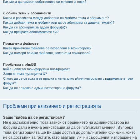
Как мога да намеря собствените си мнения и теми?
Любими теми и абонаменти
Каква е разликата между добавяне на любима тема и абонамент?
Как да добавя тема в любими или да се абонирам за дадена тема(и)?
Как да се абонирам за даден форум(и)?
Как да прекратя абонаментите си?
Прикачени файлове
Какви прикачени файлове са позволени в този форум?
Как да намеря всички файлове, които съм прикачвал?
Проблеми с phpBB
Кой е написал тази форумна платформа?
Защо я няма функцията X?
С кого да се свържа във връзка с нелегално и/или неморално съдържание в този
форум?
Как да се свържа с администратора на форума?
Проблеми при влизането и регистрацията
Защо трябва да се регистрирам?
Не е задължително, това зависи от решението на администратора на
форума дали е нужна регистрация за да се публикуват мнения. Въпреки
това, регистрацията ще Ви даде достъп до допълнителни функции, които
не са достъпни за гостите, като аватари, лични съобщения, изпращане на