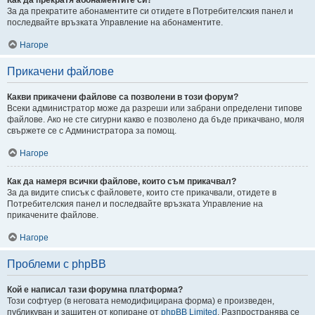
За да прекратите абонаментите си отидете в Потребителския панел и
последвайте връзката Управление на абонаментите.
Нагоре
Прикачени файлове
Какви прикачени файлове са позволени в този форум?
Всеки администратор може да разреши или забрани определени типове
файлове. Ако не сте сигурни какво е позволено да бъде прикачвано, моля
свържете се с Администратора за помощ.
Нагоре
Как да намеря всички файлове, които съм прикачвал?
За да видите списък с файловете, които сте прикачвали, отидете в
Потребителския панел и последвайте връзката Управление на
прикачените файлове.
Нагоре
Проблеми с phpBB
Кой е написал тази форумна платформа?
Този софтуер (в неговата немодифицирана форма) е произведен,
публикуван и защитен от копиране от
phpBB Limited
. Разпространява се