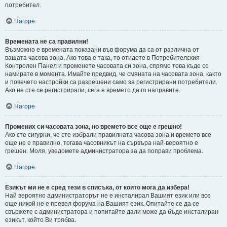
потребител.
Нагоре
Времената не са правилни!
Възможно е времената показани във форума да са от различна от
вашата часова зона. Ако това е така, то отидете в Потребителския
Контролен Панел и променете часовата си зона, спрямо това къде се
намирате в момента. Имайте предвид, че смяната на часовата зона, както
и повечето настройки са разрешени само за регистрирани потребители.
Ако не сте се регистрирали, сега е времето да го направите.
Нагоре
Промених си часовата зона, но времето все още е грешно!
Ако сте сигурни, че сте избрали правилната часова зона и времето все
още не е правилно, тогава часовникът на сървъра най-вероятно е
грешен. Моля, уведомете администратора за да поправи проблема.
Нагоре
Езикът ми не е сред тези в списъка, от които мога да избера!
Най вероятно администраторът не е инсталирал Вашият език или все
още никой не е превел форума на Вашият език. Опитайте се да се
свържете с администратора и попитайте дали може да бъде инсталиран
езикът, който Ви трябва.