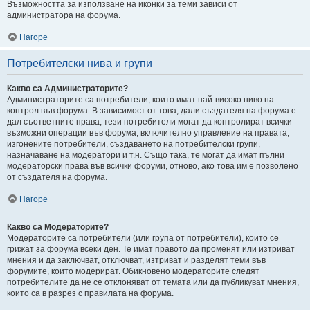
Възможността за използване на иконки за теми зависи от
администратора на форума.
Нагоре
Потребителски нива и групи
Какво са Администраторите?
Администраторите са потребители, които имат най-високо ниво на
контрол във форума. В зависимост от това, дали създателя на форума е
дал съответните права, тези потребители могат да контролират всички
възможни операции във форума, включително управление на правата,
изгонените потребители, създаването на потребителски групи,
назначаване на модератори и т.н. Също така, те могат да имат пълни
модераторски права във всички форуми, отново, ако това им е позволено
от създателя на форума.
Нагоре
Какво са Модераторите?
Модераторите са потребители (или група от потребители), които се
грижат за форума всеки ден. Те имат правото да променят или изтриват
мнения и да заключват, отключват, изтриват и разделят теми във
форумите, които модерират. Обикновено модераторите следят
потребителите да не се отклоняват от темата или да публикуват мнения,
които са в разрез с правилата на форума.