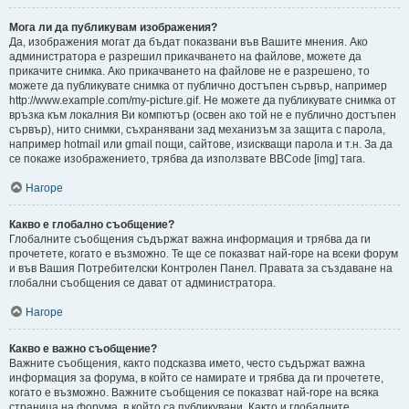
Мога ли да публикувам изображения?
Да, изображения могат да бъдат показвани във Вашите мнения. Ако
администратора е разрешил прикачването на файлове, можете да
прикачите снимка. Ако прикачването на файлове не е разрешено, то
можете да публикувате снимка от публично достъпен сървър, например
http://www.example.com/my-picture.gif. Не можете да публикувате снимка от
връзка към локалния Ви компютър (освен ако той не е публично достъпен
сървър), нито снимки, съхранявани зад механизъм за защита с парола,
например hotmail или gmail пощи, сайтове, изискващи парола и т.н. За да
се покаже изображението, трябва да използвате BBCode [img] тага.
Нагоре
Какво е глобално съобщение?
Глобалните съобщения съдържат важна информация и трябва да ги
прочетете, когато е възможно. Те ще се показват най-горе на всеки форум
и във Вашия Потребителски Контролен Панел. Правата за създаване на
глобални съобщения се дават от администратора.
Нагоре
Какво е важно съобщение?
Важните съобщения, както подсказва името, често съдържат важна
информация за форума, в който се намирате и трябва да ги прочетете,
когато е възможно. Важните съобщения се показват най-горе на всяка
страница на форума, в който са публикувани. Както и глобалните