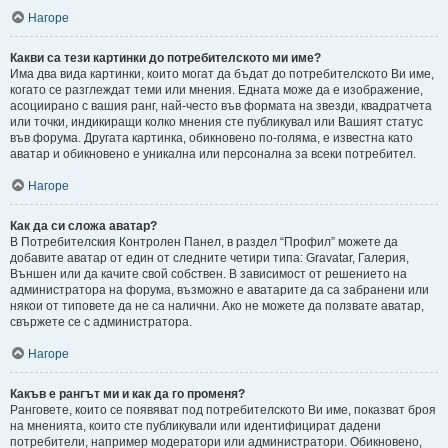
Нагоре
Какви са тези картинки до потребителското ми име?
Има два вида картинки, които могат да бъдат до потребителското Ви име,
когато се разглеждат теми или мнения. Едната може да е изображение,
асоциирано с вашия ранг, най-често във формата на звезди, квадратчета
или точки, индикиращи колко мнения сте публикувал или Вашият статус
във форума. Другата картинка, обикновено по-голяма, е известна като
аватар и обикновено е уникална или персонална за всеки потребител.
Нагоре
Как да си сложа аватар?
В Потребителския Контролен Панел, в раздел “Профил” можете да
добавите аватар от един от следните четири типа: Gravatar, Галерия,
Външен или да качите свой собствен. В зависимост от решението на
администратора на форума, възможно е аватарите да са забранени или
някои от типовете да не са налични. Ако не можете да ползвате аватар,
свържете се с администратора.
Нагоре
Какъв е рангът ми и как да го променя?
Ранговете, които се появяват под потребителското Ви име, показват броя
на мненията, които сте публикували или идентифицират дадени
потребители, например модератори или администратори. Обикновено,