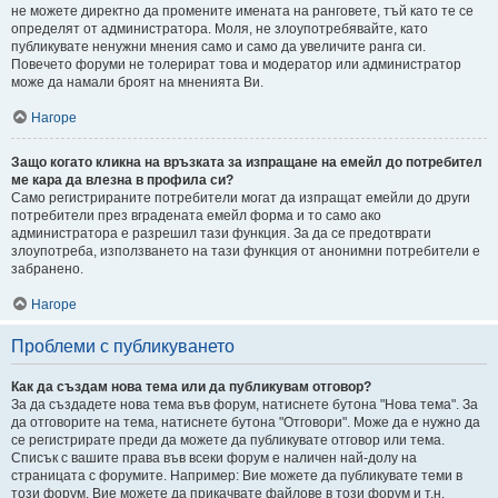
не можете директно да промените имената на ранговете, тъй като те се
определят от администратора. Моля, не злоупотребявайте, като
публикувате ненужни мнения само и само да увеличите ранга си.
Повечето форуми не толерират това и модератор или администратор
може да намали броят на мненията Ви.
Нагоре
Защо когато кликна на връзката за изпращане на емейл до потребител
ме кара да влезна в профила си?
Само регистрираните потребители могат да изпращат емейли до други
потребители през вградената емейл форма и то само ако
администратора е разрешил тази функция. За да се предотврати
злоупотреба, използването на тази функция от анонимни потребители е
забранено.
Нагоре
Проблеми с публикуването
Как да създам нова тема или да публикувам отговор?
За да създадете нова тема във форум, натиснете бутона "Нова тема". За
да отговорите на тема, натиснете бутона "Отговори". Може да е нужно да
се регистрирате преди да можете да публикувате отговор или тема.
Списък с вашите права във всеки форум е наличен най-долу на
страницата с форумите. Например: Вие можете да публикувате теми в
този форум, Вие можете да прикачвате файлове в този форум и т.н.