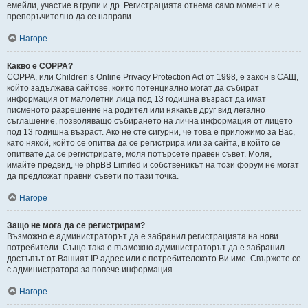
емейли, участие в групи и др. Регистрацията отнема само момент и е
препоръчително да се направи.
Нагоре
Какво е COPPA?
COPPA, или Children’s Online Privacy Protection Act от 1998, е закон в САЩ,
който задължава сайтове, които потенциално могат да събират
информация от малолетни лица под 13 годишна възраст да имат
писменото разрешение на родител или някакъв друг вид легално
съглашение, позволяващо събирането на лична информация от лицето
под 13 годишна възраст. Ако не сте сигурни, че това е приложимо за Вас,
като някой, който се опитва да се регистрира или за сайта, в който се
опитвате да се регистрирате, моля потърсете правен съвет. Моля,
имайте предвид, че phpBB Limited и собственикът на този форум не могат
да предложат правни съвети по тази точка.
Нагоре
Защо не мога да се регистрирам?
Възможно е администраторът да е забранил регистрацията на нови
потребители. Също така е възможно администраторът да е забранил
достъпът от Вашият IP адрес или с потребителското Ви име. Свържете се
с администратора за повече информация.
Нагоре