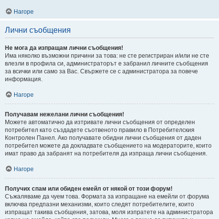
Нагоре
Лични съобщения
Не мога да изпращам лични съобщения!
Има няколко възможни причини за това: не сте регистриран и/или не сте
влезли в профила си, администраторът е забранил личните съобщения
за всички или само за Вас. Свържете се с администратора за повече
информация.
Нагоре
Получавам нежелани лични съобщения!
Можете автоматично да изтривате лични съобщения от определен
потребител като създадете съотвеното правило в Потребителския
Контролен Панел. Ако получавате обидни лични съобщения от даден
потребител можете да докладвате съобщението на модераторите, които
имат право да забранят на потребителя да изпраща лични съобщения.
Нагоре
Получих спам или обиден емейл от някой от този форум!
Съжаляваме да чуем това. Формата за изпращане на емейли от форума
включва предпазни механизми, които следят потребителите, които
изпращат такива съобщения, затова, моля изпратете на администратора