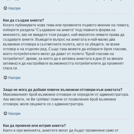
Нагоре
Как да създам анкета?
Когато публикувате нова тема или променяте първото мнение на темата,
изберете раздела “Създаване на анкета” под главната форма на
мнението; ако не виждате този раздел, най-вероятно нямате права да
създавате анкети. Въведете въпрос на анкетата и най-малко два
възможни отговора в съответните полета, като се убедите, че всеки
отговор е на отделен ред. Също така можете да избирате броя гласове,
които потребителите могат да дават от полето “Брой гласове на
потребител”, време, за което да е активна анкетата в дни (0 за винаги
активна) и да настройвате възможността потребителите да променят
гласа си.
Нагоре
Защо не мога да добавя повече възможни отговори към анкетата?
Максималният брой възможни отговори се определя от администратора.
Ако мислите, че Ви трябват повече от позволения брой възможни
отговори, моля свържете се с администратора.
Нагоре
Как да променя или изтрия анкета?
Както и при мненията, анкетите могат да бъдат променяни само от