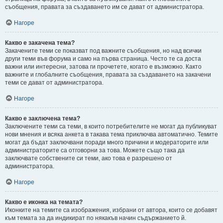
съобщения, правата за създаването им се дават от администратора.
Нагоре
Какво е закачена тема?
Закачените теми се показват под важните съобщения, но над всички
други теми във форума и само на първа страница. Често те са доста
важни или интересни, затова ги прочетете, когато е възможно. Както
важните и глобалните съобщения, правата за създаването на закачени
теми се дават от администратора.
Нагоре
Какво е заключена тема?
Заключените теми са теми, в които потребителите не могат да публикуват
нови мнения и всяка анкета в такава тема приключва автоматично. Темите
могат да бъдат заключвани поради много причини и модераторите или
администраторите са отговорни за това. Можете също така да
заключвате собствените си теми, ако това е разрешено от
администратора.
Нагоре
Какво е иконка на темата?
Иконките на темите са изображения, избрани от автора, които се добавят
към темата за да индикират по някакъв начин съдържанието й.