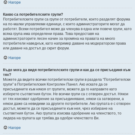
Нагоре
Какво са потребителските групи?
Потребителските групи са групи от потребители, които разделят форума
на по-малки управляеми единици, с които администраторите могат да
работят. Всеки потребител може да членува в една или повече групи, като
всяка група има определени права. Това предоставя на
администраторите лесен начин за промяна на правата на много
потребители наведнъж, като например даване на модераторски права
или даване на достъп до скрит форум.
Нагоре
Къде мога да видя потребителските групи и как да се присъединя към
тях?
Можете да видите всички потребителски групи в раздела “Потребителски
групи” в Потребителския Контролен Панел. Ако искате да се
присъедините към някоя от групите, можете да го направите като
изберете съответния бутон. Не всички групи са с отворен достъп. Някои
от тях изискват одобрение за присъединяване, някои са затворени, а
някои даже са невидими за другите потребители. Ако групата е с отворен
достъп, можете да се присъедините към нея, чрез избиране на
съответния бутон. Ако групата изисква одобрение на членството, то
лидера на групата ще трябва да одобри членството Ви.
Нагоре