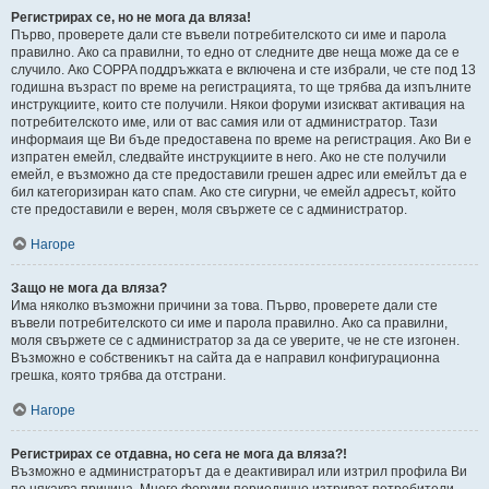
Регистрирах се, но не мога да вляза!
Първо, проверете дали сте въвели потребителското си име и парола
правилно. Ако са правилни, то едно от следните две неща може да се е
случило. Ако COPPA поддръжката е включена и сте избрали, че сте под 13
годишна възраст по време на регистрацията, то ще трябва да изпълните
инструкциите, които сте получили. Някои форуми изискват активация на
потребителското име, или от вас самия или от администратор. Тази
информаия ще Ви бъде предоставена по време на регистрация. Ако Ви е
изпратен емейл, следвайте инструкциите в него. Ако не сте получили
емейл, е възможно да сте предоставили грешен адрес или емейлът да е
бил категоризиран като спам. Ако сте сигурни, че емейл адресът, който
сте предоставили е верен, моля свържете се с администратор.
Нагоре
Защо не мога да вляза?
Има няколко възможни причини за това. Първо, проверете дали сте
въвели потребителското си име и парола правилно. Ако са правилни,
моля свържете се с администратор за да се уверите, че не сте изгонен.
Възможно е собственикът на сайта да е направил конфигурационна
грешка, която трябва да отстрани.
Нагоре
Регистрирах се отдавна, но сега не мога да вляза?!
Възможно е администраторът да е деактивирал или изтрил профила Ви
по някаква причина. Много форуми периодично изтриват потребители,