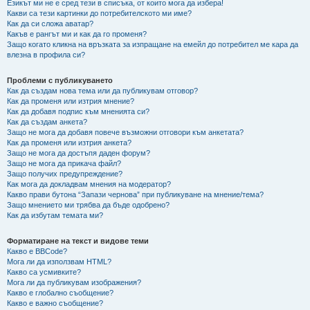
Езикът ми не е сред тези в списъка, от които мога да избера!
Какви са тези картинки до потребителското ми име?
Как да си сложа аватар?
Какъв е рангът ми и как да го променя?
Защо когато кликна на връзката за изпращане на емейл до потребител ме кара да
влезна в профила си?
Проблеми с публикуването
Как да създам нова тема или да публикувам отговор?
Как да променя или изтрия мнение?
Как да добавя подпис към мненията си?
Как да създам анкета?
Защо не мога да добавя повече възможни отговори към анкетата?
Как да променя или изтрия анкета?
Защо не мога да достъпя даден форум?
Защо не мога да прикача файл?
Защо получих предупреждение?
Как мога да докладвам мнения на модератор?
Какво прави бутона “Запази чернова” при публикуване на мнение/тема?
Защо мнението ми трябва да бъде одобрено?
Как да избутам темата ми?
Форматиране на текст и видове теми
Какво е BBCode?
Мога ли да използвам HTML?
Какво са усмивките?
Мога ли да публикувам изображения?
Какво е глобално съобщение?
Какво е важно съобщение?