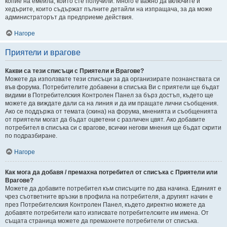
копие на емейла, който сте получили. Много е важно да включите и
хедърите, които съдържат пълните детайли на изпращача, за да може
администраторът да предприеме действия.
Нагоре
Приятели и врагове
Какви са тези списъци с Приятели и Врагове?
Можете да използвате тези списъци за да организирате познанствата си
във форума. Потребителите добавени в списъка Ви с приятели ще бъдат
видими в Потребителския Контролен Панел за бърз достъп, където ще
можете да виждате дали са на линия и да им пращате лични съобщения.
Ако се поддържа от темата (скина) на форума, мненията и съобщенията
от приятели могат да бъдат оцветени с различен цвят. Ако добавите
потребител в списъка си с врагове, всички негови мнения ще бъдат скрити
по подразбиране.
Нагоре
Как мога да добавя / премахна потребител от списъка с Приятели или
Врагове?
Можете да добавите потребител към списъците по два начина. Единият е
чрез съответните връзки в профила на потребителя, а другият начин е
през Потребителския Контролен Панел, където директно можете да
добавяте потребители като изписвате потребителските им имена. От
същата страница можете да премахнете потребители от списъка.