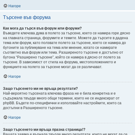
Нагоре
Търсене във форума
Как мога да търся във форум или форуми?
Въведете ключова дума в полето за търсене, което се намира горе дясно
на главната страница, форумите и темите. Можете да търсите в дадена
тема или форум, като ползвате полето за търсене, което се намира до
бутоните за публикуване на тема или мнение, когато се намирате
съответно във форум или тема. Разширеното търсене е достъпно от
бутона “Разширено търсене”, който се намира в дясно от полето за
търсене. В зависимост от стила на форума, местоположението и
функциите на полето за търсене могат да се различават.
Нагоре
Защо търсенето ми не връща резултати?
Най-вероятно търсената ключова фраза не е била конкретна и е
съдържала твърде много общи термини, които не се индексират от
phpBB. Бъдете по-специфични и използвайте настройките, които са
достъпни в Разширеното търсене.
Нагоре
Защо търсенето ми връща празна страница!?
Вашата заявка е върнала твърде много резултати, които не могат да се