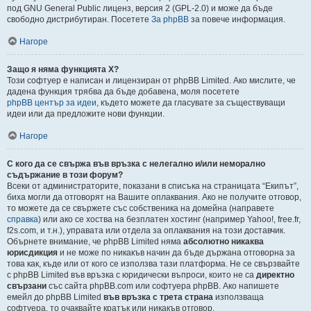
под GNU General Public лиценз, версия 2 (GPL-2.0) и може да бъде
свободно дистрибутиран. Посетете
За phpBB
за повече информация.
Нагоре
Защо я няма функцията X?
Този софтуер е написан и лицензиран от phpBB Limited. Ако мислите, че
дадена функция трябва да бъде добавена, моля посетете
phpBB център за идеи
, където можете да гласувате за съществуващи
идеи или да предложите нови функции.
Нагоре
С кого да се свържа във връзка с нелегално и/или неморално
съдържание в този форум?
Всеки от администраторите, показани в списъка на страницата “Екипът”,
биха могли да отговорят на Вашите оплаквания. Ако не получите отговор,
то можете да се свържете със собственика на домейна (направете
справка
) или ако се хоства на безплатен хостинг (например Yahoo!, free.fr,
f2s.com, и т.н.), управата или отдела за оплаквания на този доставчик.
Обърнете внимание, че phpBB Limited няма
абсолютно никаква
юрисдикция
и не може по никакъв начин да бъде държана отговорна за
това как, къде или от кого се използва тази платформа. Не се свързвайте
с phpBB Limited във връзка с юридически въпроси, които не са
директно
свързани
със сайта phpBB.com или софтуера phpBB. Ако напишете
емейл до phpBB Limited
във връзка с трета страна
използваща
софтуера, то очаквайте кратък или никакъв отговор.