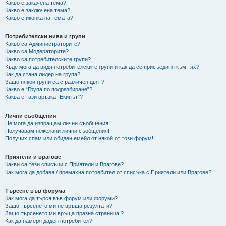
Какво е закачена тема?
Какво е заключена тема?
Какво е иконка на темата?
Потребителски нива и групи
Какво са Администраторите?
Какво са Модераторите?
Какво са потребителските групи?
Къде мога да видя потребителските групи и как да се присъединя към тях?
Как да стана лидер на група?
Защо някои групи са с различен цвят?
Какво е “Група по подразбиране”?
Каква е тази връзка “Екипът”?
Лични съобщения
Не мога да изпращам лични съобщения!
Получавам нежелани лични съобщения!
Получих спам или обиден емейл от някой от този форум!
Приятели и врагове
Какви са тези списъци с Приятели и Врагове?
Как мога да добавя / премахна потребител от списъка с Приятели или Врагове?
Търсене във форума
Как мога да търся във форум или форуми?
Защо търсенето ми не връща резултати?
Защо търсенето ми връща празна страница!?
Как да намеря даден потребител?