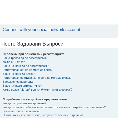
Connect with your social network account
Често Задавани Въпроси
Проблеми при влизането и регистрацията
Защо трябва да се регистрирам?
Какво е COPPA?
Защо не мога да се регистрирам?
Регистрирах се, но не мога да вляза!
Защо не мога да вляза?
Регистрирах се отдавна, но сега не мога да вляза?!
Забравих си паролата!
Защо излизам автоматично?
Какво прави “Изтрий всички бисквитки от форума”?
Потребителски настройки и предпочитания
Как да си променя настройките?
Как да скрия потребителското си име от списъка с потребителите на линия?
Времената не са правилни!
Промених си часовата зона, но времето все още е грешно!