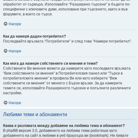
обработят от сървъра. Използвайте “Разширено търсене” и бъдете по-
специфични с ключовите думи, използвани при търсенето, както и във
форумите, в които се търси.
Нагоре
Как да намеря даден потребител?
Последвайте връзката “Потребители” и след това “Намери потребител”.
Нагоре
Как мога да намеря собствените си мнения и теми?
Собствените Ви мнения можете да намерите като последвате връзката
“Виж собствените си мнения” в Потребителския панел или “Търси в
потребителските мнения” в профила Ви или като изберете “Виж
собствените си мнения” от менюто с Бързи връзки. За да намерите
темите си, използвайте Разширеното търсене и попълнете различните
настройки.
Нагоре
Любими теми и абонаменти
Каква е разликата между добавяне на любима тема и абонамент?
В phpBB версия 3.0, добавянето на любима тема работеше като
добавянето на сайт в любими в уеб браузъра ви (bookmark). Не бивате