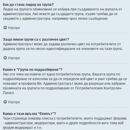
Как да стана лидер на група?
Лидер на групата обикновено се избира при създаването на групата от
администратора. Ако искате да създадете група, първо трябва да се
свържете с администратора, например чрез лично съобщение.
Нагоре
Защо някои групи са с различен цвят?
Администраторът може да задава различен цвят на потребителите от
дадена група за по-лесно идентифициране на членовете на тази група.
Нагоре
Какво е “Група по подразбиране”?
Ако сте член на повече от една потребителска група, Вашата група по
подразбиране се използва за да се определи кой цвят и ранг трябва да се
показват в профила Ви. Администраторът може да разреши или забрани
промяната на групата по подразбиране от Потребителския Контролен
Панел.
Нагоре
Каква е тази връзка “Екипът”?
Тази страница показва списък с потребителите, които поддържат форума
- администратори, модератори, както и други подробности като това кой
форум модерират и т.н.