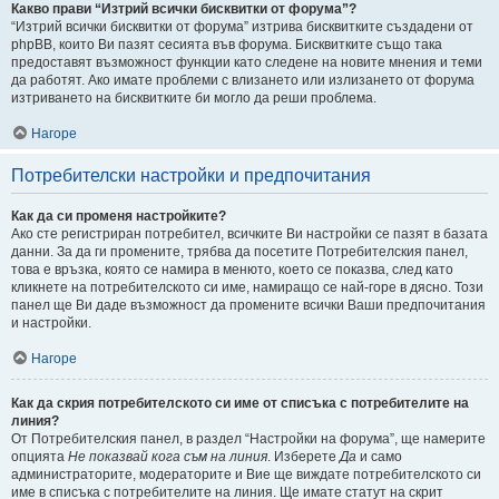
Какво прави “Изтрий всички бисквитки от форума”?
“Изтрий всички бисквитки от форума” изтрива бисквитките създадени от
phpBB, които Ви пазят сесията във форума. Бисквитките също така
предоставят възможност функции като следене на новите мнения и теми
да работят. Ако имате проблеми с влизането или излизането от форума
изтриването на бисквитките би могло да реши проблема.
Нагоре
Потребителски настройки и предпочитания
Как да си променя настройките?
Ако сте регистриран потребител, всичките Ви настройки се пазят в базата
данни. За да ги промените, трябва да посетите Потребителския панел,
това е връзка, която се намира в менюто, което се показва, след като
кликнете на потребителското си име, намиращо се най-горе в дясно. Този
панел ще Ви даде възможност да промените всички Ваши предпочитания
и настройки.
Нагоре
Как да скрия потребителското си име от списъка с потребителите на
линия?
От Потребителския панел, в раздел “Настройки на форума”, ще намерите
опцията
Не показвай кога съм на линия
. Изберете
Да
и само
администраторите, модераторите и Вие ще виждате потребителското си
име в списъка с потребителите на линия. Ще имате статут на скрит