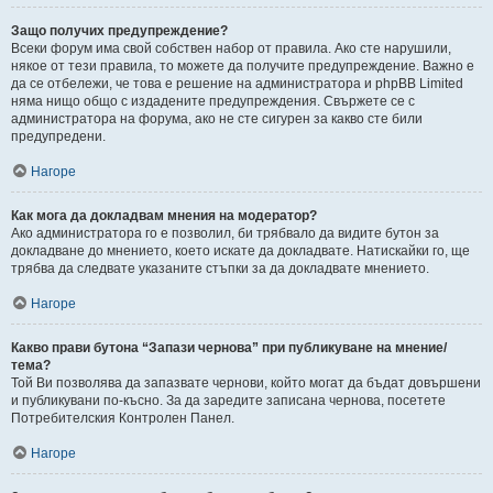
Защо получих предупреждение?
Всеки форум има свой собствен набор от правила. Ако сте нарушили,
някое от тези правила, то можете да получите предупреждение. Важно е
да се отбележи, че това е решение на администратора и phpBB Limited
няма нищо общо с издадените предупреждения. Свържете се с
администратора на форума, ако не сте сигурен за какво сте били
предупредени.
Нагоре
Как мога да докладвам мнения на модератор?
Ако администратора го е позволил, би трябвало да видите бутон за
докладване до мнението, което искате да докладвате. Натискайки го, ще
трябва да следвате указаните стъпки за да докладвате мнението.
Нагоре
Какво прави бутона “Запази чернова” при публикуване на мнение/
тема?
Той Ви позволява да запазвате чернови, който могат да бъдат довършени
и публикувани по-късно. За да заредите записана чернова, посетете
Потребителския Контролен Панел.
Нагоре