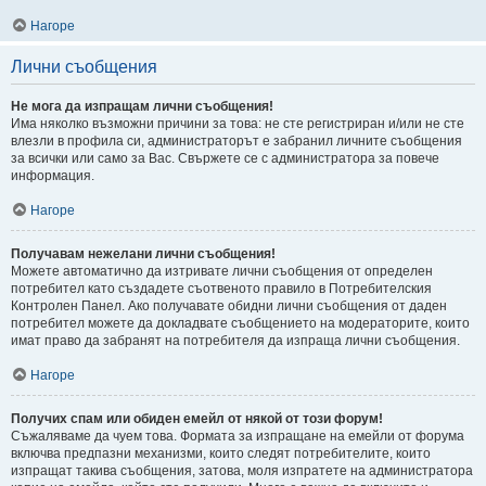
Нагоре
Лични съобщения
Не мога да изпращам лични съобщения!
Има няколко възможни причини за това: не сте регистриран и/или не сте
влезли в профила си, администраторът е забранил личните съобщения
за всички или само за Вас. Свържете се с администратора за повече
информация.
Нагоре
Получавам нежелани лични съобщения!
Можете автоматично да изтривате лични съобщения от определен
потребител като създадете съотвеното правило в Потребителския
Контролен Панел. Ако получавате обидни лични съобщения от даден
потребител можете да докладвате съобщението на модераторите, които
имат право да забранят на потребителя да изпраща лични съобщения.
Нагоре
Получих спам или обиден емейл от някой от този форум!
Съжаляваме да чуем това. Формата за изпращане на емейли от форума
включва предпазни механизми, които следят потребителите, които
изпращат такива съобщения, затова, моля изпратете на администратора