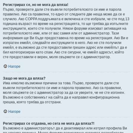
Регистрирах се, но не мога да вляза!
Първо, проверете дали сте въвели потребителското си име и парола
правилно. Ако са правилни, то едно от следните две неща може да се е
случило. Ако COPPA поддръжката е включена и сте избрали, че сте под 13
годишна възраст по време на регистрацията, то ще трябва да изпълните
инструкциите, които сте получили. Някои форуми изискват активация на
потребителското име, или от вас самия или от администратор. Тази
информаия ще Ви бъде предоставена по време на регистрация. Ако Ви е
изпратен емейл, следвайте инструкциите в него. Ако не сте получили
емейл, е възможно да сте предоставили грешен адрес или емейлът да е
бил категоризиран като спам. Ако сте сигурни, че емейл адресът, който
сте предоставили е верен, моля свържете се с администратор.
Нагоре
Защо не мога да вляза?
Има няколко възможни причини за това. Първо, проверете дали сте
въвели потребителското си име и парола правилно. Ако са правилни,
моля свържете се с администратор за да се уверите, че не сте изгонен.
Възможно е собственикът на сайта да е направил конфигурационна
грешка, която трябва да отстрани.
Нагоре
Регистрирах се отдавна, но сега не мога да вляза?!
Възможно е администраторът да е деактивирал или изтрил профила Ви
по някаква причина. Много форуми периодично изтриват потребители,