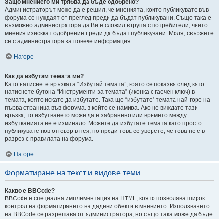
Защо мнението ми трябва да бъде одобрено?
Администраторът може да е решил, че мненията, които публикувате във
форума се нуждаят от преглед преди да бъдат публикувани. Също така е
възможно администратора да Ви е сложил в група с потребители, чиито
мнения изискват одобрение преди да бъдат публикувани. Моля, свържете
се с администратора за повече информация.
Нагоре
Как да избутам темата ми?
Като натиснете връзката “Избутай темата”, която се показва след като
натиснете бутона “Инструменти за темата” (иконка с гаечен ключ) в
темата, която искате да избутате. Така ще “избутате” темата най-горе на
първа страница във форума, в който се намира. Ако не виждате тази
връзка, то избутването може да е забранено или времето между
избутванията не е изминало. Можете да избутате темата като просто
публикувате нов отговор в нея, но преди това се уверете, че това не е в
разрез с правилата на форума.
Нагоре
Форматиране на текст и видове теми
Какво е BBCode?
BBCode е специална имплементация на HTML, която позволява широк
контрол на форматирането на дадени обекти в мнението. Използването
на BBCode се разрешава от администратора, но също така може да бъде