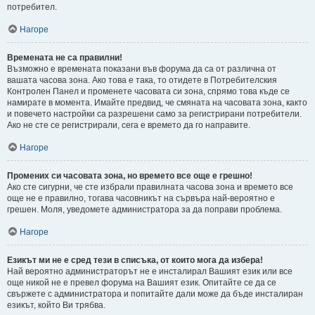
потребител.
Нагоре
Времената не са правилни!
Възможно е времената показани във форума да са от различна от
вашата часова зона. Ако това е така, то отидете в Потребителския
Контролен Панел и променете часовата си зона, спрямо това къде се
намирате в момента. Имайте предвид, че смяната на часовата зона, както
и повечето настройки са разрешени само за регистрирани потребители.
Ако не сте се регистрирали, сега е времето да го направите.
Нагоре
Промених си часовата зона, но времето все още е грешно!
Ако сте сигурни, че сте избрали правилната часова зона и времето все
още не е правилно, тогава часовникът на сървъра най-вероятно е
грешен. Моля, уведомете администратора за да поправи проблема.
Нагоре
Езикът ми не е сред тези в списъка, от които мога да избера!
Най вероятно администраторът не е инсталирал Вашият език или все
още никой не е превел форума на Вашият език. Опитайте се да се
свържете с администратора и попитайте дали може да бъде инсталиран
езикът, който Ви трябва.