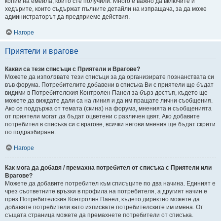
копие на емейла, който сте получили. Много е важно да включите и
хедърите, които съдържат пълните детайли на изпращача, за да може
администраторът да предприеме действия.
Нагоре
Приятели и врагове
Какви са тези списъци с Приятели и Врагове?
Можете да използвате тези списъци за да организирате познанствата си
във форума. Потребителите добавени в списъка Ви с приятели ще бъдат
видими в Потребителския Контролен Панел за бърз достъп, където ще
можете да виждате дали са на линия и да им пращате лични съобщения.
Ако се поддържа от темата (скина) на форума, мненията и съобщенията
от приятели могат да бъдат оцветени с различен цвят. Ако добавите
потребител в списъка си с врагове, всички негови мнения ще бъдат скрити
по подразбиране.
Нагоре
Как мога да добавя / премахна потребител от списъка с Приятели или
Врагове?
Можете да добавите потребител към списъците по два начина. Единият е
чрез съответните връзки в профила на потребителя, а другият начин е
през Потребителския Контролен Панел, където директно можете да
добавяте потребители като изписвате потребителските им имена. От
същата страница можете да премахнете потребители от списъка.