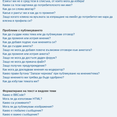
Езикът ми не е сред тези в списъка, от които мога да избера!
Какви са тези картинки до потребителското ми име?
Как да си сложа аватар?
Какъв е рангът ми и как да го променя?
Защо когато кликна на връзката за изпращане на емейл до потребител ме кара да
влезна в профила си?
Проблеми с публикуването
Как да създам нова тема или да публикувам отговор?
Как да променя или изтрия мнение?
Как да добавя подпис към мненията си?
Как да създам анкета?
Защо не мога да добавя повече възможни отговори към анкетата?
Как да променя или изтрия анкета?
Защо не мога да достъпя даден форум?
Защо не мога да прикача файл?
Защо получих предупреждение?
Как мога да докладвам мнения на модератор?
Какво прави бутона “Запази чернова” при публикуване на мнение/тема?
Защо мнението ми трябва да бъде одобрено?
Как да избутам темата ми?
Форматиране на текст и видове теми
Какво е BBCode?
Мога ли да използвам HTML?
Какво са усмивките?
Мога ли да публикувам изображения?
Какво е глобално съобщение?
Какво е важно съобщение?