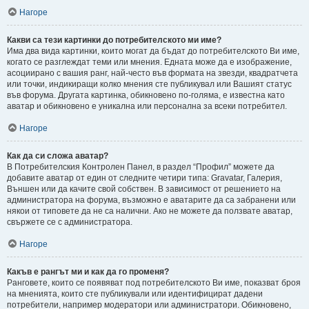
Нагоре
Какви са тези картинки до потребителското ми име?
Има два вида картинки, които могат да бъдат до потребителското Ви име,
когато се разглеждат теми или мнения. Едната може да е изображение,
асоциирано с вашия ранг, най-често във формата на звезди, квадратчета
или точки, индикиращи колко мнения сте публикувал или Вашият статус
във форума. Другата картинка, обикновено по-голяма, е известна като
аватар и обикновено е уникална или персонална за всеки потребител.
Нагоре
Как да си сложа аватар?
В Потребителския Контролен Панел, в раздел “Профил” можете да
добавите аватар от един от следните четири типа: Gravatar, Галерия,
Външен или да качите свой собствен. В зависимост от решението на
администратора на форума, възможно е аватарите да са забранени или
някои от типовете да не са налични. Ако не можете да ползвате аватар,
свържете се с администратора.
Нагоре
Какъв е рангът ми и как да го променя?
Ранговете, които се появяват под потребителското Ви име, показват броя
на мненията, които сте публикували или идентифицират дадени
потребители, например модератори или администратори. Обикновено,