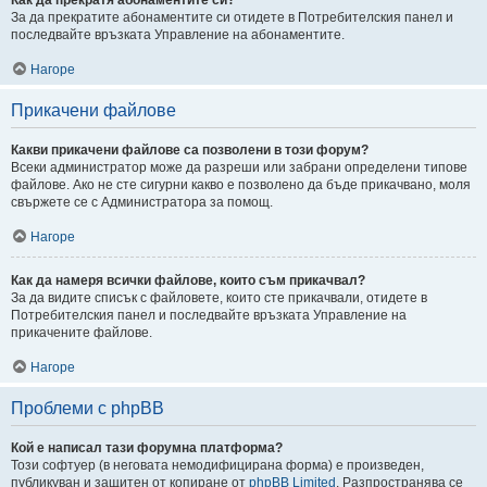
За да прекратите абонаментите си отидете в Потребителския панел и
последвайте връзката Управление на абонаментите.
Нагоре
Прикачени файлове
Какви прикачени файлове са позволени в този форум?
Всеки администратор може да разреши или забрани определени типове
файлове. Ако не сте сигурни какво е позволено да бъде прикачвано, моля
свържете се с Администратора за помощ.
Нагоре
Как да намеря всички файлове, които съм прикачвал?
За да видите списък с файловете, които сте прикачвали, отидете в
Потребителския панел и последвайте връзката Управление на
прикачените файлове.
Нагоре
Проблеми с phpBB
Кой е написал тази форумна платформа?
Този софтуер (в неговата немодифицирана форма) е произведен,
публикуван и защитен от копиране от
phpBB Limited
. Разпространява се