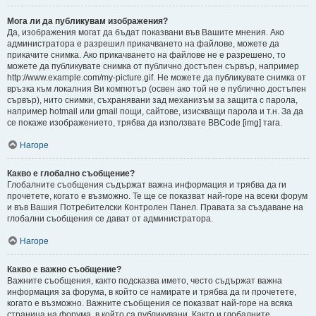
Мога ли да публикувам изображения?
Да, изображения могат да бъдат показвани във Вашите мнения. Ако
администратора е разрешил прикачването на файлове, можете да
прикачите снимка. Ако прикачването на файлове не е разрешено, то
можете да публикувате снимка от публично достъпен сървър, например
http://www.example.com/my-picture.gif. Не можете да публикувате снимка от
връзка към локалния Ви компютър (освен ако той не е публично достъпен
сървър), нито снимки, съхранявани зад механизъм за защита с парола,
например hotmail или gmail пощи, сайтове, изискващи парола и т.н. За да
се покаже изображението, трябва да използвате BBCode [img] тага.
Нагоре
Какво е глобално съобщение?
Глобалните съобщения съдържат важна информация и трябва да ги
прочетете, когато е възможно. Те ще се показват най-горе на всеки форум
и във Вашия Потребителски Контролен Панел. Правата за създаване на
глобални съобщения се дават от администратора.
Нагоре
Какво е важно съобщение?
Важните съобщения, както подсказва името, често съдържат важна
информация за форума, в който се намирате и трябва да ги прочетете,
когато е възможно. Важните съобщения се показват най-горе на всяка
страница на форума, в който са публикувани. Както и глобалните