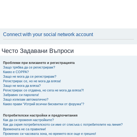
Connect with your social network account
Често Задавани Въпроси
Проблеми при влизането и регистрацията
Защо трябва да се регистрирам?
Какво е COPPA?
Защо не мога да се регистрирам?
Регистрирах се, но не мога да вляза!
Защо не мога да вляза?
Регистрирах се отдавна, но сега не мога да вляза?!
Забравих си паролата!
Защо излизам автоматично?
Какво прави “Изтрий всички бисквитки от форума”?
Потребителски настройки и предпочитания
Как да си променя настройките?
Как да скрия потребителското си име от списъка с потребителите на линия?
Времената не са правилни!
Промених си часовата зона, но времето все още е грешно!