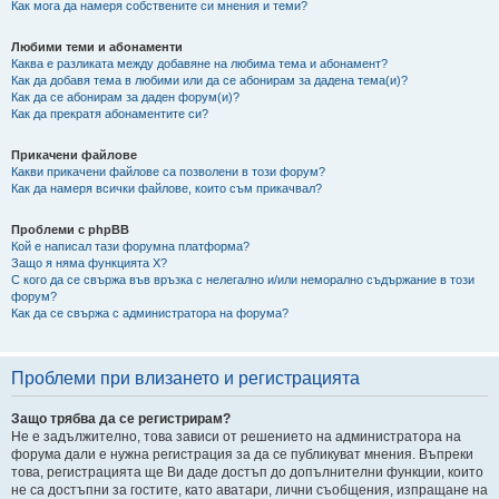
Как мога да намеря собствените си мнения и теми?
Любими теми и абонаменти
Каква е разликата между добавяне на любима тема и абонамент?
Как да добавя тема в любими или да се абонирам за дадена тема(и)?
Как да се абонирам за даден форум(и)?
Как да прекратя абонаментите си?
Прикачени файлове
Какви прикачени файлове са позволени в този форум?
Как да намеря всички файлове, които съм прикачвал?
Проблеми с phpBB
Кой е написал тази форумна платформа?
Защо я няма функцията X?
С кого да се свържа във връзка с нелегално и/или неморално съдържание в този
форум?
Как да се свържа с администратора на форума?
Проблеми при влизането и регистрацията
Защо трябва да се регистрирам?
Не е задължително, това зависи от решението на администратора на
форума дали е нужна регистрация за да се публикуват мнения. Въпреки
това, регистрацията ще Ви даде достъп до допълнителни функции, които
не са достъпни за гостите, като аватари, лични съобщения, изпращане на