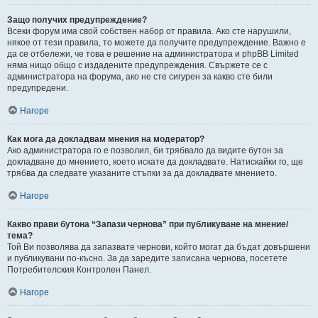
Защо получих предупреждение?
Всеки форум има свой собствен набор от правила. Ако сте нарушили,
някое от тези правила, то можете да получите предупреждение. Важно е
да се отбележи, че това е решение на администратора и phpBB Limited
няма нищо общо с издадените предупреждения. Свържете се с
администратора на форума, ако не сте сигурен за какво сте били
предупредени.
Нагоре
Как мога да докладвам мнения на модератор?
Ако администратора го е позволил, би трябвало да видите бутон за
докладване до мнението, което искате да докладвате. Натискайки го, ще
трябва да следвате указаните стъпки за да докладвате мнението.
Нагоре
Какво прави бутона “Запази чернова” при публикуване на мнение/
тема?
Той Ви позволява да запазвате чернови, който могат да бъдат довършени
и публикувани по-късно. За да заредите записана чернова, посетете
Потребителския Контролен Панел.
Нагоре