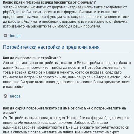
Какво прави “Изтрий всички бисквитки от форума”?
“Изтрий всички бисквитки от форума” изтрива бисквитките създадени от
phpBB, които Ви пазят сесията във форума. Бисквитките също така
предоставят възможност функции като следене на новите мнения и теми
да работят. Ако имате проблеми с влизането или излизането от форума
изтриването на бисквитките би могло да реши проблема.
Нагоре
Потребителски настройки и предпочитания
Как да си променя настройките?
Ако сте регистриран потребител, всичките Ви настройки се пазят в базата
данни. За да ги промените, трябва да посетите Потребителския панел,
това е връзка, която се намира в менюто, което се показва, след като
кликнете на потребителското си име, намиращо се най-горе в дясно. Този
панел ще Ви даде възможност да промените всички Ваши предпочитания
и настройки.
Нагоре
Как да скрия потребителското си име от списъка с потребителите на
линия?
От Потребителския панел, в раздел “Настройки на форума”, ще намерите
опцията
Не показвай кога съм на линия
. Изберете
Да
и само
администраторите, модераторите и Вие ще виждате потребителското си
име в списъка с потребителите на линия. Ще имате статут на скрит