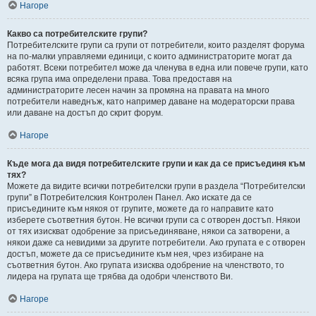
Нагоре
Какво са потребителските групи?
Потребителските групи са групи от потребители, които разделят форума
на по-малки управляеми единици, с които администраторите могат да
работят. Всеки потребител може да членува в една или повече групи, като
всяка група има определени права. Това предоставя на
администраторите лесен начин за промяна на правата на много
потребители наведнъж, като например даване на модераторски права
или даване на достъп до скрит форум.
Нагоре
Къде мога да видя потребителските групи и как да се присъединя към
тях?
Можете да видите всички потребителски групи в раздела “Потребителски
групи” в Потребителския Контролен Панел. Ако искате да се
присъедините към някоя от групите, можете да го направите като
изберете съответния бутон. Не всички групи са с отворен достъп. Някои
от тях изискват одобрение за присъединяване, някои са затворени, а
някои даже са невидими за другите потребители. Ако групата е с отворен
достъп, можете да се присъедините към нея, чрез избиране на
съответния бутон. Ако групата изисква одобрение на членството, то
лидера на групата ще трябва да одобри членството Ви.
Нагоре