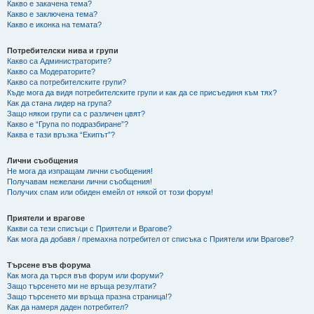
Какво е закачена тема?
Какво е заключена тема?
Какво е иконка на темата?
Потребителски нива и групи
Какво са Администраторите?
Какво са Модераторите?
Какво са потребителските групи?
Къде мога да видя потребителските групи и как да се присъединя към тях?
Как да стана лидер на група?
Защо някои групи са с различен цвят?
Какво е “Група по подразбиране”?
Каква е тази връзка “Екипът”?
Лични съобщения
Не мога да изпращам лични съобщения!
Получавам нежелани лични съобщения!
Получих спам или обиден емейл от някой от този форум!
Приятели и врагове
Какви са тези списъци с Приятели и Врагове?
Как мога да добавя / премахна потребител от списъка с Приятели или Врагове?
Търсене във форума
Как мога да търся във форум или форуми?
Защо търсенето ми не връща резултати?
Защо търсенето ми връща празна страница!?
Как да намеря даден потребител?