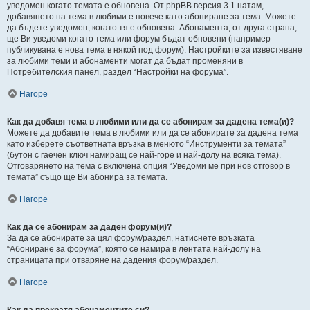
уведомен когато темата е обновена. От phpBB версия 3.1 натам,
добавянето на тема в любими е повече като абониране за тема. Можете
да бъдете уведомен, когато тя е обновена. Абонамента, от друга страна,
ще Ви уведоми когато тема или форум бъдат обновени (например
публикувана е нова тема в някой под форум). Настройките за известяване
за любими теми и абонаменти могат да бъдат променяни в
Потребителския панел, раздел “Настройки на форума”.
Нагоре
Как да добавя тема в любими или да се абонирам за дадена тема(и)?
Можете да добавите тема в любими или да се абонирате за дадена тема
като изберете съответната връзка в менюто “Инструменти за темата”
(бутон с гаечен ключ намиращ се най-горе и най-долу на всяка тема).
Отговарянето на тема с включена опция “Уведоми ме при нов отговор в
темата” също ще Ви абонира за темата.
Нагоре
Как да се абонирам за даден форум(и)?
За да се абонирате за цял форум/раздел, натиснете връзката
“Абониране за форума”, която се намира в лентата най-долу на
страницата при отваряне на дадения форум/раздел.
Нагоре
Как да прекратя абонаментите си?