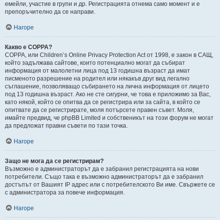
емейли, участие в групи и др. Регистрацията отнема само момент и е
препоръчително да се направи.
Нагоре
Какво е COPPA?
COPPA, или Children’s Online Privacy Protection Act от 1998, е закон в САЩ,
който задължава сайтове, които потенциално могат да събират
информация от малолетни лица под 13 годишна възраст да имат
писменото разрешение на родител или някакъв друг вид легално
съглашение, позволяващо събирането на лична информация от лицето
под 13 годишна възраст. Ако не сте сигурни, че това е приложимо за Вас,
като някой, който се опитва да се регистрира или за сайта, в който се
опитвате да се регистрирате, моля потърсете правен съвет. Моля,
имайте предвид, че phpBB Limited и собственикът на този форум не могат
да предложат правни съвети по тази точка.
Нагоре
Защо не мога да се регистрирам?
Възможно е администраторът да е забранил регистрацията на нови
потребители. Също така е възможно администраторът да е забранил
достъпът от Вашият IP адрес или с потребителското Ви име. Свържете се
с администратора за повече информация.
Нагоре