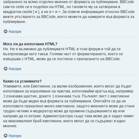
забранено за всяко отделно мнение от формата за публикуване. BBCode
сам по себе си е подобен на HTML, но таговете му са затворени в
квадратни скоби [ и ], а не в < и >. За повече информация относно BBCode
вижте упътването за BBCode, което можете да намерите във формата за
публикуване.
Нагоре
Мога ли да използвам HTML?
Не. Не е възможно да публикувате HTML в този форум и той да се
възпроизведе като такъв. Голяма част от форматирането, което се
извършва с HTML, може да се постигне с прилагането на BBCode.
Нагоре
Какво са усмивките?
Усмивките, или Емотикони, са малки изображения, които могат да бъдат
използвани за изразяване на чувства, използвайки кратък код, например
:) означава щастие, докато :( означава тъга. Пълният лист с емотикони
може да бъде видян във формата за публикуване. Опитайте се да не
използвате прекалено много емотикони, защото мнението може да стане
трудно четимо и модератор може да промени съдържанието му или
направо да го изтрие. Администратора също така може да е задал лимит
на максималния брой емотикони, които могат да се съдържат в едно
мнение.
Нагоре