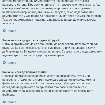
автора, модератор или администратор. За да промените анкета,
натиснете бутона "Промени мнението" на първото мнение в темата. Ако
все още никой не е гласувал, можете да промените или изтриете
възможен отговор, обаче, ако някой е гласувал, само модератор или
администратор имат право да променят или изтрият възможния отговор.
Така се предотвратява подмяната на гласове преди да е приключила
анкетата.
Нагоре
Защо не мога да достъпя даден форум?
Някои форуми може да са ограничени до определени потребители или
групи. За да разглеждате, четете, публикувате или извършвате други
действия ще са Ви нужни специални права. Свържете се с модератор или
администратор за да Ви дадат нужните права.
Нагоре
Защо не мога да прикача файл?
Права за прикачване на файл се дават на ниво форум, група или
потребител. Администраторът може да е забранил прикачването на
файлове за форума, в който се опитвате да публикувате или само
определени групи могат да прикачват файлове. Свържете се с
администратора, ако не сте сигурни защо не можете да прикачвате
файлове.
Нагоре