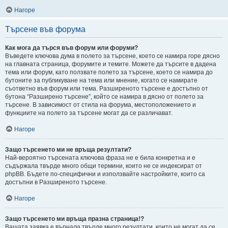
Нагоре
Търсене във форума
Как мога да търся във форум или форуми?
Въведете ключова дума в полето за търсене, което се намира горе дясно
на главната страница, форумите и темите. Можете да търсите в дадена
тема или форум, като ползвате полето за търсене, което се намира до
бутоните за публикуване на тема или мнение, когато се намирате
съответно във форум или тема. Разширеното търсене е достъпно от
бутона “Разширено търсене”, който се намира в дясно от полето за
търсене. В зависимост от стила на форума, местоположението и
функциите на полето за търсене могат да се различават.
Нагоре
Защо търсенето ми не връща резултати?
Най-вероятно търсената ключова фраза не е била конкретна и е
съдържала твърде много общи термини, които не се индексират от
phpBB. Бъдете по-специфични и използвайте настройките, които са
достъпни в Разширеното търсене.
Нагоре
Защо търсенето ми връща празна страница!?
Вашата заявка е върнала твърде много резултати, които не могат да се