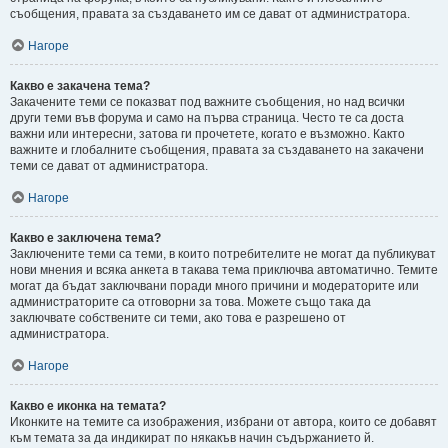
съобщения, правата за създаването им се дават от администратора.
Нагоре
Какво е закачена тема?
Закачените теми се показват под важните съобщения, но над всички
други теми във форума и само на първа страница. Често те са доста
важни или интересни, затова ги прочетете, когато е възможно. Както
важните и глобалните съобщения, правата за създаването на закачени
теми се дават от администратора.
Нагоре
Какво е заключена тема?
Заключените теми са теми, в които потребителите не могат да публикуват
нови мнения и всяка анкета в такава тема приключва автоматично. Темите
могат да бъдат заключвани поради много причини и модераторите или
администраторите са отговорни за това. Можете също така да
заключвате собствените си теми, ако това е разрешено от
администратора.
Нагоре
Какво е иконка на темата?
Иконките на темите са изображения, избрани от автора, които се добавят
към темата за да индикират по някакъв начин съдържанието й.