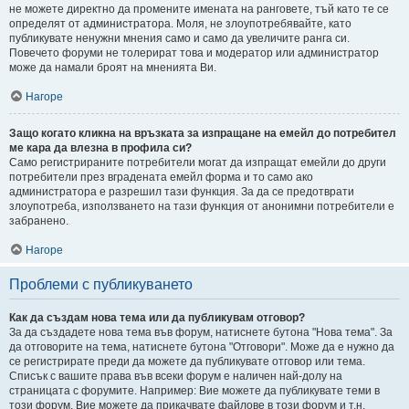
не можете директно да промените имената на ранговете, тъй като те се
определят от администратора. Моля, не злоупотребявайте, като
публикувате ненужни мнения само и само да увеличите ранга си.
Повечето форуми не толерират това и модератор или администратор
може да намали броят на мненията Ви.
Нагоре
Защо когато кликна на връзката за изпращане на емейл до потребител
ме кара да влезна в профила си?
Само регистрираните потребители могат да изпращат емейли до други
потребители през вградената емейл форма и то само ако
администратора е разрешил тази функция. За да се предотврати
злоупотреба, използването на тази функция от анонимни потребители е
забранено.
Нагоре
Проблеми с публикуването
Как да създам нова тема или да публикувам отговор?
За да създадете нова тема във форум, натиснете бутона "Нова тема". За
да отговорите на тема, натиснете бутона "Отговори". Може да е нужно да
се регистрирате преди да можете да публикувате отговор или тема.
Списък с вашите права във всеки форум е наличен най-долу на
страницата с форумите. Например: Вие можете да публикувате теми в
този форум, Вие можете да прикачвате файлове в този форум и т.н.