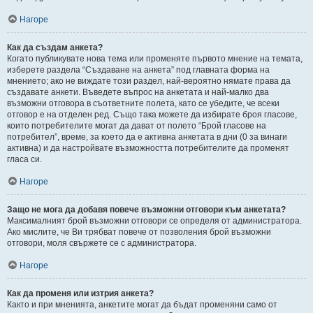
Нагоре
Как да създам анкета?
Когато публикувате нова тема или променяте първото мнение на темата,
изберете раздела “Създаване на анкета” под главната форма на
мнението; ако не виждате този раздел, най-вероятно нямате права да
създавате анкети. Въведете въпрос на анкетата и най-малко два
възможни отговора в съответните полета, като се убедите, че всеки
отговор е на отделен ред. Също така можете да избирате броя гласове,
които потребителите могат да дават от полето “Брой гласове на
потребител”, време, за което да е активна анкетата в дни (0 за винаги
активна) и да настройвате възможността потребителите да променят
гласа си.
Нагоре
Защо не мога да добавя повече възможни отговори към анкетата?
Максималният брой възможни отговори се определя от администратора.
Ако мислите, че Ви трябват повече от позволения брой възможни
отговори, моля свържете се с администратора.
Нагоре
Как да променя или изтрия анкета?
Както и при мненията, анкетите могат да бъдат променяни само от