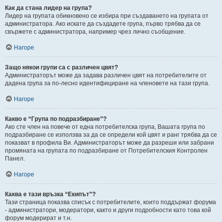
Как да стана лидер на група?
Лидер на групата обикновено се избира при създаването на групата от
администратора. Ако искате да създадете група, първо трябва да се
свържете с администратора, например чрез лично съобщение.
Нагоре
Защо някои групи са с различен цвят?
Администраторът може да задава различен цвят на потребителите от
дадена група за по-лесно идентифициране на членовете на тази група.
Нагоре
Какво е “Група по подразбиране”?
Ако сте член на повече от една потребителска група, Вашата група по
подразбиране се използва за да се определи кой цвят и ранг трябва да се
показват в профила Ви. Администраторът може да разреши или забрани
промяната на групата по подразбиране от Потребителския Контролен
Панел.
Нагоре
Каква е тази връзка “Екипът”?
Тази страница показва списък с потребителите, които поддържат форума
- администратори, модератори, както и други подробности като това кой
форум модерират и т.н.