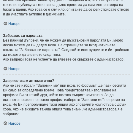
които не публикуват мнения за дълго време за да намалят размера на
базата данни. Ако това се е случило, опитайте да се регистрирате отново
и да участвате активно в дискусиите.
Нагоре
Забравих си паролата!
Без паника! Въпреки, че не можем да възстановим паролата Ви, много
лесно можем да Ви дадем нова. На страницата за вход натиснете
връзката "Забравих си паролата". Следвайте инструкциите и би трябвало
да можете да влезнете след това.
Ако въпреки това не успеете да влезете се свържете с администратор.
Нагоре
Защо излизам автоматично?
Ако не сте избрали “Запомни ме” при вход, то форумът ще пази сесията
Ви само за определено време. Това предотвратява използване на
профила Ви от някой друг, който ползва същият компютър. За да
останете постоянно в своя профил изберете “Запомни ме” по време на
вход. Не Ви препоръчваме тази опция ако споделяте компютъра с други
хора. Ако не виждате такава опция това значи, че администратора я е
забранил.
Нагоре