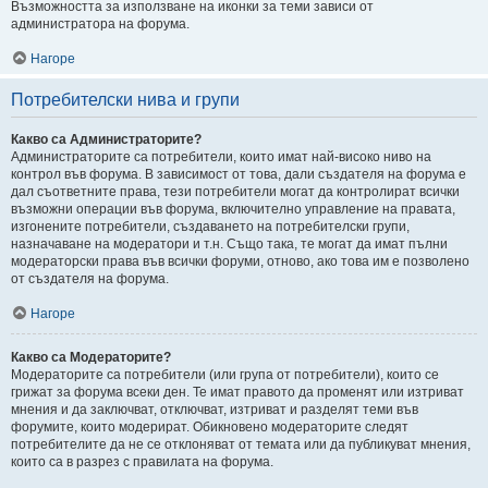
Възможността за използване на иконки за теми зависи от
администратора на форума.
Нагоре
Потребителски нива и групи
Какво са Администраторите?
Администраторите са потребители, които имат най-високо ниво на
контрол във форума. В зависимост от това, дали създателя на форума е
дал съответните права, тези потребители могат да контролират всички
възможни операции във форума, включително управление на правата,
изгонените потребители, създаването на потребителски групи,
назначаване на модератори и т.н. Също така, те могат да имат пълни
модераторски права във всички форуми, отново, ако това им е позволено
от създателя на форума.
Нагоре
Какво са Модераторите?
Модераторите са потребители (или група от потребители), които се
грижат за форума всеки ден. Те имат правото да променят или изтриват
мнения и да заключват, отключват, изтриват и разделят теми във
форумите, които модерират. Обикновено модераторите следят
потребителите да не се отклоняват от темата или да публикуват мнения,
които са в разрез с правилата на форума.