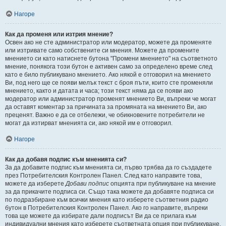
Нагоре
Как да променя или изтрия мнение?
Освен ако не сте администратор или модератор, можете да променяте
или изтривате само собствените си мнения. Можете да промените
мнението си като натиснете бутона "Промени мнението" на съответното
мнение, понякога този бутон е активен само за определено време след
като е било публикувано мнението. Ако някой е отговорил на мнението
Ви, под него ще се появи мелък текст с броя пъти, които сте променяли
мнението, както и датата и часа; този текст няма да се появи ако
модератор или администратор променят мнението Ви, въпреки че могат
да оставят коментар за причината за промяната на мнението Ви, ако
преценят. Важно е да се отбележи, че обикновените потребители не
могат да изтирват мненията си, ако някой им е отговорил.
Нагоре
Как да добавя подпис към мненията си?
За да добавите подпис към мненията си, първо трябва да го създадете
през Потребителския Контролен Панел. След като направите това,
можете да изберете
Добави подпис
опцията при публикуване на мнение
за да прикачите подписа си. Също така можете да добавяте подписа си
по подразбиране към всички мнения като изберете съответния радио
бутон в Потребителския Контролен Панел. Ако го направите, въпреки
това ще можете да избирате дали подписът Ви да се прилага към
индивидуални мнения като изберете съответната опция при публикуване.