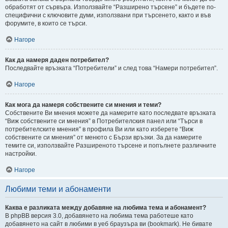
обработят от сървъра. Използвайте “Разширено търсене” и бъдете по-
специфични с ключовите думи, използвани при търсенето, както и във
форумите, в които се търси.
Нагоре
Как да намеря даден потребител?
Последвайте връзката “Потребители” и след това “Намери потребител”.
Нагоре
Как мога да намеря собствените си мнения и теми?
Собствените Ви мнения можете да намерите като последвате връзката
“Виж собствените си мнения” в Потребителския панел или “Търси в
потребителските мнения” в профила Ви или като изберете “Виж
собствените си мнения” от менюто с Бързи връзки. За да намерите
темите си, използвайте Разширеното търсене и попълнете различните
настройки.
Нагоре
Любими теми и абонаменти
Каква е разликата между добавяне на любима тема и абонамент?
В phpBB версия 3.0, добавянето на любима тема работеше като
добавянето на сайт в любими в уеб браузъра ви (bookmark). Не бивате