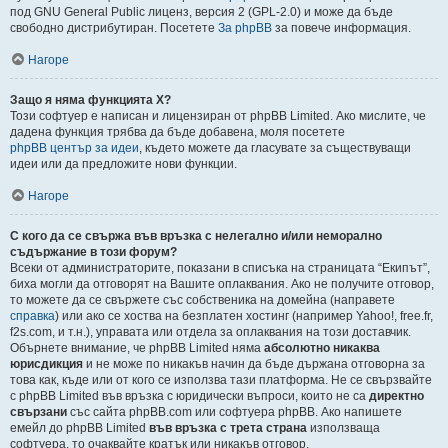
под GNU General Public лиценз, версия 2 (GPL-2.0) и може да бъде
свободно дистрибутиран. Посетете
За phpBB
за повече информация.
Нагоре
Защо я няма функцията X?
Този софтуер е написан и лицензиран от phpBB Limited. Ако мислите, че
дадена функция трябва да бъде добавена, моля посетете
phpBB център за идеи
, където можете да гласувате за съществуващи
идеи или да предложите нови функции.
Нагоре
С кого да се свържа във връзка с нелегално и/или неморално
съдържание в този форум?
Всеки от администраторите, показани в списъка на страницата “Екипът”,
биха могли да отговорят на Вашите оплаквания. Ако не получите отговор,
то можете да се свържете със собственика на домейна (направете
справка
) или ако се хоства на безплатен хостинг (например Yahoo!, free.fr,
f2s.com, и т.н.), управата или отдела за оплаквания на този доставчик.
Обърнете внимание, че phpBB Limited няма
абсолютно никаква
юрисдикция
и не може по никакъв начин да бъде държана отговорна за
това как, къде или от кого се използва тази платформа. Не се свързвайте
с phpBB Limited във връзка с юридически въпроси, които не са
директно
свързани
със сайта phpBB.com или софтуера phpBB. Ако напишете
емейл до phpBB Limited
във връзка с трета страна
използваща
софтуера, то очаквайте кратък или никакъв отговор.