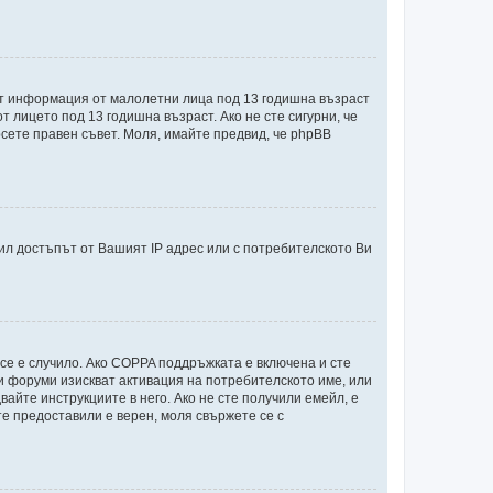
ират информация от малолетни лица под 13 годишна възраст
лицето под 13 годишна възраст. Ако не сте сигурни, че
ърсете правен съвет. Моля, имайте предвид, че phpBB
л достъпът от Вашият IP адрес или с потребителското Ви
 се е случило. Ако COPPA поддръжката е включена и сте
ои форуми изискват активация на потребителското име, или
айте инструкциите в него. Ако не сте получили емейл, е
те предоставили е верен, моля свържете се с