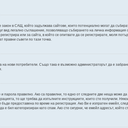
998, е закон в САЩ, който задължава сайтове, които потенциално могат да съб
г вид легално съглашение, позволяващо събирането на лична информация от 
е регистрира или за сайта, в който се опитвате да се регистрирате, моля пот
ат правни съвети по тази точка.
 на нови потребители. Също така е възможно администраторът да е забрани
я.
 и парола правилно. Ако са правилни, то едно от следните две неща може да
трацията, то ще трябва да изпълните инструкциите, които сте получили. Няк
бъде предоставена по време на регистрация. Ако Ви е изпратен емейл, следв
 е бил категоризиран като спам. Ако сте сигурни, че емейл адресът, който с