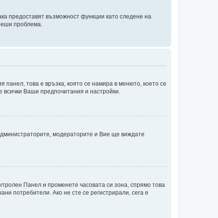
така предоставят възможност функции като следене на
 реши проблема.
я панел, това е връзка, която се намира в менюто, което се
те всички Ваши предпочитания и настройки.
администраторите, модераторите и Вие ще виждате
онтролен Панел и променете часовата си зона, спрямо това
ани потребители. Ако не сте се регистрирали, сега е