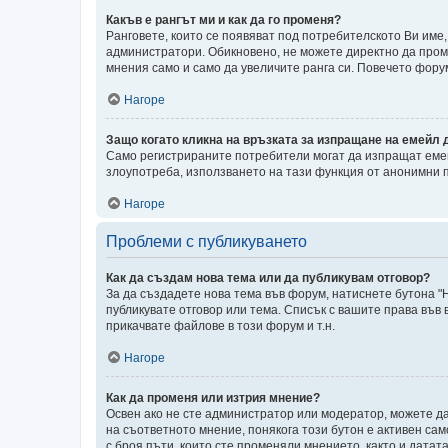
Какъв е рангът ми и как да го променя?
Ранговете, които се появяват под потребителското Ви име
администратори. Обикновено, не можете директно да проме
мнения само и само да увеличите ранга си. Повечето фор
Нагоре
Защо когато кликна на връзката за изпращане на емейл 
Само регистрираните потребители могат да изпращат емей
злоупотреба, използването на тази функция от анонимни 
Нагоре
Проблеми с публикуването
Как да създам нова тема или да публикувам отговор?
За да създадете нова тема във форум, натиснете бутона "Н
публикувате отговор или тема. Списък с вашите права във
прикачвате файлове в този форум и т.н.
Нагоре
Как да променя или изтрия мнение?
Освен ако не сте администратор или модератор, можете д
на съответното мнение, понякога този бутон е активен сам
с броя пъти, които сте променяли мнението, както и датат