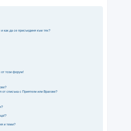
 и как да се присъединя към тях?
 от този форум!
гове?
ел от списъка с Приятели или Врагове?
и?
?
ца!?
ия и теми?