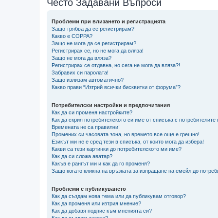
Често Задавани Въпроси
Проблеми при влизането и регистрацията
Защо трябва да се регистрирам?
Какво е COPPA?
Защо не мога да се регистрирам?
Регистрирах се, но не мога да вляза!
Защо не мога да вляза?
Регистрирах се отдавна, но сега не мога да вляза?!
Забравих си паролата!
Защо излизам автоматично?
Какво прави “Изтрий всички бисквитки от форума”?
Потребителски настройки и предпочитания
Как да си променя настройките?
Как да скрия потребителското си име от списъка с потребителите
Времената не са правилни!
Промених си часовата зона, но времето все още е грешно!
Езикът ми не е сред тези в списъка, от които мога да избера!
Какви са тези картинки до потребителското ми име?
Как да си сложа аватар?
Какъв е рангът ми и как да го променя?
Защо когато кликна на връзката за изпращане на емейл до потреб
Проблеми с публикуването
Как да създам нова тема или да публикувам отговор?
Как да променя или изтрия мнение?
Как да добавя подпис към мненията си?
Как да създам анкета?