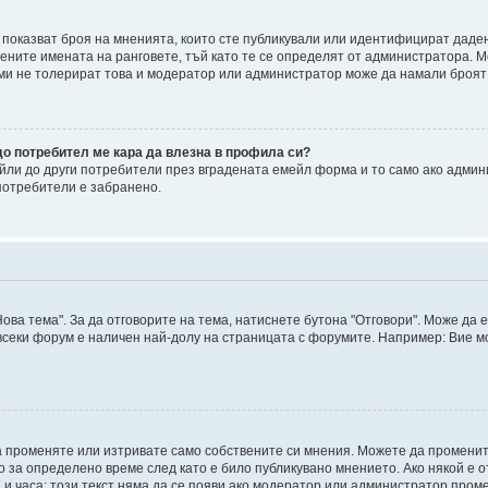
, показват броя на мненията, които сте публикували или идентифицират дад
ните имената на ранговете, тъй като те се определят от администратора. М
уми не толерират това и модератор или администратор може да намали броят
до потребител ме кара да влезна в профила си?
ли до други потребители през вградената емейл форма и то само ако админ
потребители е забранено.
ова тема". За да отговорите на тема, натиснете бутона "Отговори". Може да 
 всеки форум е наличен най-долу на страницата с форумите. Например: Вие м
а променяте или изтривате само собствените си мнения. Можете да промени
о за определено време след като е било публикувано мнението. Ако някой е о
а и часа; този текст няма да се появи ако модератор или администратор пром