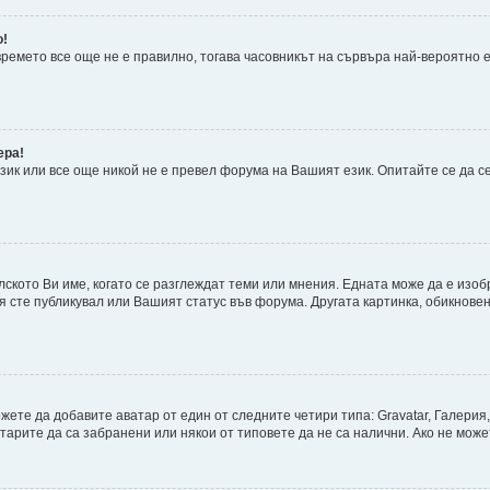
о!
 времето все още не е правилно, тогава часовникът на сървъра най-вероятно
ера!
ик или все още никой не е превел форума на Вашият език. Опитайте се да с
лското Ви име, когато се разглеждат теми или мнения. Едната може да е изо
я сте публикувал или Вашият статус във форума. Другата картинка, обикновен
те да добавите аватар от един от следните четири типа: Gravatar, Галерия,
рите да са забранени или някои от типовете да не са налични. Ако не може