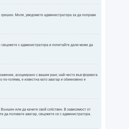
 е грешен. Моля, уведомете администратора за да поправи
е свържете с администратора и попитайте дали може да
бражение, асоциирано с вашия ранг, най-често във формата
о по-голяма, е известна като аватар и обикновено е
 Външен или да качите свой собствен. В зависимост от
те да ползвате аватар, свържете се с администратора.