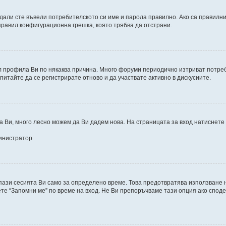
дали сте въвели потребителското си име и парола правилно. Ако са правилни,
правил конфигурационна грешка, която трябва да отстрани.
 профила Ви по някаква причина. Много форуми периодично изтриват потреби
питайте да се регистрирате отново и да участвате активно в дискусиите.
а Ви, много лесно можем да Ви дадем нова. На страницата за вход натиснете
инистратор.
 пази сесията Ви само за определено време. Това предотвратява използване 
те “Запомни ме” по време на вход. Не Ви препоръчваме тази опция ако споде