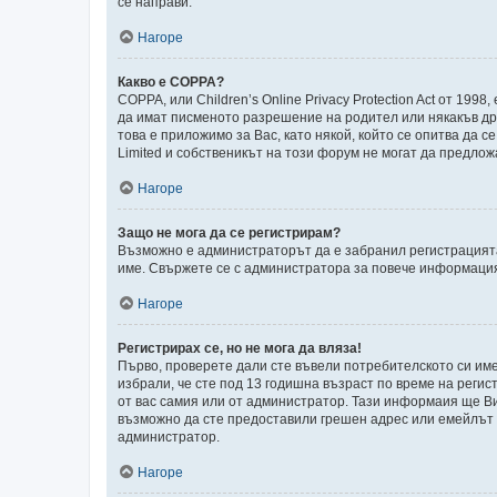
се направи.
Нагоре
Какво е COPPA?
COPPA, или Children’s Online Privacy Protection Act от 1
да имат писменото разрешение на родител или някакъв дру
това е приложимо за Вас, като някой, който се опитва да с
Limited и собственикът на този форум не могат да предлож
Нагоре
Защо не мога да се регистрирам?
Възможно е администраторът да е забранил регистрацията
име. Свържете се с администратора за повече информаци
Нагоре
Регистрирах се, но не мога да вляза!
Първо, проверете дали сте въвели потребителското си име
избрали, че сте под 13 годишна възраст по време на регис
от вас самия или от администратор. Тази информаия ще Ви 
възможно да сте предоставили грешен адрес или емейлът да
администратор.
Нагоре