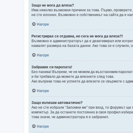
Защо не мога да вляза?
Има няколко възможни причини за това. Първо, проверете 
не сте изгонен. Възможно е собственикът на сайта да е на
Нагоре
Регистрирах се отдавна, но сега не мога да вляза?!
Възможно е администраторът да е деактивирал или изтрил
намалят размера на базата данни. Ако това се е случило, о
Нагоре
Забравих си паролата!
Без паника! Въпреки, че не можем да възстановим паролат
и би трябвало да можете да влезнете след това.
Ако въпреки това не успеете да влезете се свържете с адм
Нагоре
Защо излизам автоматично?
Ако не сте избрали “Запомни ме” при вход, то форумът ще
компютър. За да останете постоянно в своя профил избере
това значи, че администратора я е забранил.
Нагоре