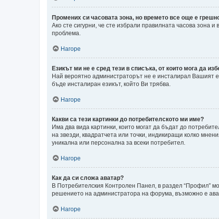
Промених си часовата зона, но времето все още е грешн
Ако сте сигурни, че сте избрали правилната часова зона и
проблема.
Нагоре
Езикът ми не е сред тези в списъка, от които мога да изб
Най вероятно администраторът не е инсталирал Вашият ез
бъде инсталиран езикът, който Ви трябва.
Нагоре
Какви са тези картинки до потребителското ми име?
Има два вида картинки, които могат да бъдат до потребите
на звезди, квадратчета или точки, индикиращи колко мнени
уникална или персонална за всеки потребител.
Нагоре
Как да си сложа аватар?
В Потребителския Контролен Панел, в раздел “Профил” може
решението на администратора на форума, възможно е авата
Нагоре