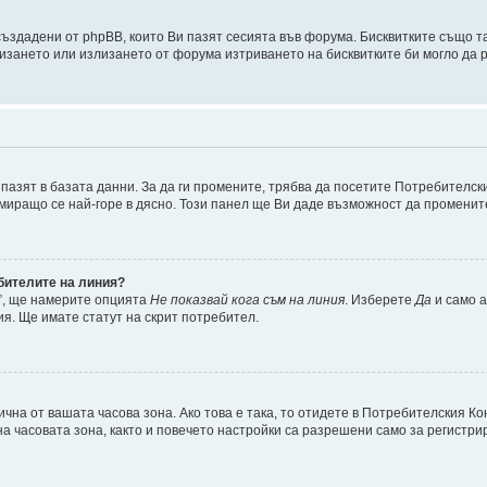
 създадени от phpBB, които Ви пазят сесията във форума. Бисквитките също 
лизането или излизането от форума изтриването на бисквитките би могло да
пазят в базата данни. За да ги промените, трябва да посетите Потребителски
намиращо се най-горе в дясно. Този панел ще Ви даде възможност да промени
ебителите на линия?
”, ще намерите опцията
Не показвай кога съм на линия
. Изберете
Да
и само 
я. Ще имате статут на скрит потребител.
чна от вашата часова зона. Ако това е така, то отидете в Потребителския К
а часовата зона, както и повечето настройки са разрешени само за регистрир