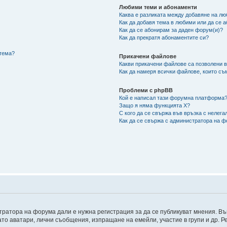
Любими теми и абонаменти
Каква е разликата между добавяне на л
Как да добавя тема в любими или да се 
Как да се абонирам за даден форум(и)?
Как да прекратя абонаментите си?
/тема?
Прикачени файлове
Какви прикачени файлове са позволени 
Как да намеря всички файлове, които съ
Проблеми с phpBB
Кой е написал тази форумна платформа
Защо я няма функцията X?
С кого да се свържа във връзка с нелег
Как да се свържа с администратора на 
ратора на форума дали е нужна регистрация за да се публикуват мнения. Въ
като аватари, лични съобщения, изпращане на емейли, участие в групи и др.