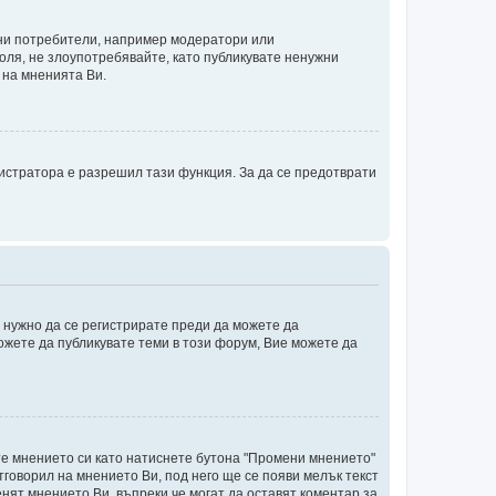
ени потребители, например модератори или
оля, не злоупотребявайте, като публикувате ненужни
 на мненията Ви.
истратора е разрешил тази функция. За да се предотврати
е нужно да се регистрирате преди да можете да
ожете да публикувате теми в този форум, Вие можете да
те мнението си като натиснете бутона "Промени мнението"
тговорил на мнението Ви, под него ще се появи мелък текст
енят мнението Ви, въпреки че могат да оставят коментар за