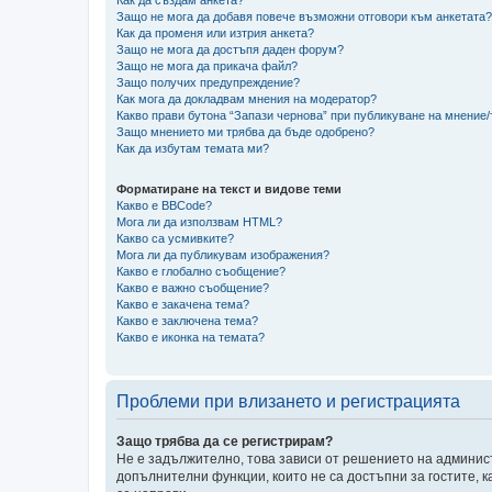
Защо не мога да добавя повече възможни отговори към анкетата?
Как да променя или изтрия анкета?
Защо не мога да достъпя даден форум?
Защо не мога да прикача файл?
Защо получих предупреждение?
Как мога да докладвам мнения на модератор?
Какво прави бутона “Запази чернова” при публикуване на мнение
Защо мнението ми трябва да бъде одобрено?
Как да избутам темата ми?
Форматиране на текст и видове теми
Какво е BBCode?
Мога ли да използвам HTML?
Какво са усмивките?
Мога ли да публикувам изображения?
Какво е глобално съобщение?
Какво е важно съобщение?
Какво е закачена тема?
Какво е заключена тема?
Какво е иконка на темата?
Проблеми при влизането и регистрацията
Защо трябва да се регистрирам?
Не е задължително, това зависи от решението на админист
допълнителни функции, които не са достъпни за гостите, 