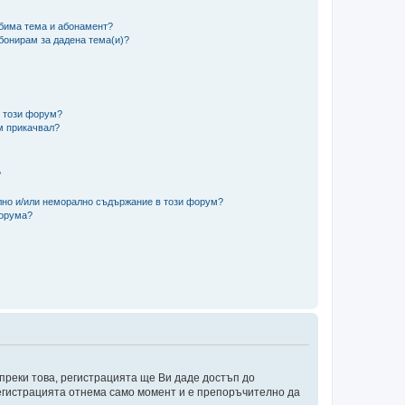
юбима тема и абонамент?
абонирам за дадена тема(и)?
в този форум?
м прикачвал?
?
ално и/или неморално съдържание в този форум?
форума?
преки това, регистрацията ще Ви даде достъп до
 Регистрацията отнема само момент и е препоръчително да