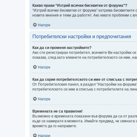
Какво прави “Изтрий всички бисквитки от форума”?
“Изтрий всички бисквитки от форума” изтрива бисквитките
новите мнения и теми да работят. Ако имате проблеми с в
Нагоре
Потребителски настройки и предпочитания
Как да си променя настройките?
Ако сте регистриран потребител, всичките Ви настройки се 
показва, след като кликнете на потребителското си име, 
Нагоре
Как да скрия потребителското си име от списъка с потр
От Потребителския панел, в раздел “Настройки на форума
потребителското си име в списъка с потребителите на лини
Нагоре
Времената не са правилни!
Възможно е времената показани във форума да са от разли
къде се намирате в момента. Имайте предвид, че смяната н
времето да го направите.
Нагоре