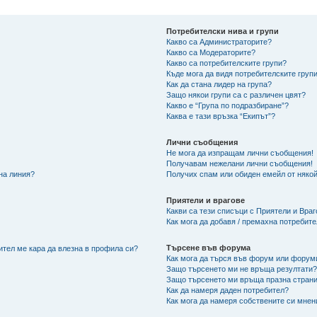
Потребителски нива и групи
Какво са Администраторите?
Какво са Модераторите?
Какво са потребителските групи?
Къде мога да видя потребителските групи
Как да стана лидер на група?
Защо някои групи са с различен цвят?
Какво е “Група по подразбиране”?
Каква е тази връзка “Екипът”?
Лични съобщения
Не мога да изпращам лични съобщения!
Получавам нежелани лични съобщения!
 на линия?
Получих спам или обиден емейл от някой
Приятели и врагове
Какви са тези списъци с Приятели и Вра
Как мога да добавя / премахна потребит
Търсене във форума
ител ме кара да влезна в профила си?
Как мога да търся във форум или форум
Защо търсенето ми не връща резултати
Защо търсенето ми връща празна страни
Как да намеря даден потребител?
Как мога да намеря собствените си мнен