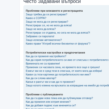
Често Задавани Въпроси
Проблеми при влизането и регистрацията
Защо трябва да се регистрирам?
Какво е COPPA?
Защо не мога да се регистрирам?
Регистрирах се, но не мога да вляза!
Защо не мога да вляза?
Регистрирах се отдавна, но сега не мога да вляза?!
Забравих си паролата!
Защо излизам автоматично?
Какво прави “Изтрий всички бисквитки от форума”?
Потребителски настройки и предпочитания
Как да си променя настройките?
Как да скрия потребителското си име от списъка с потребителите
Времената не са правилни!
Промених си часовата зона, но времето все още е грешно!
Езикът ми не е сред тези в списъка, от които мога да избера!
Какви са тези картинки до потребителското ми име?
Как да си сложа аватар?
Какъв е рангът ми и как да го променя?
Защо когато кликна на връзката за изпращане на емейл до потреб
Проблеми с публикуването
Как да създам нова тема или да публикувам отговор?
Как да променя или изтрия мнение?
Как да добавя подпис към мненията си?
Как да създам анкета?