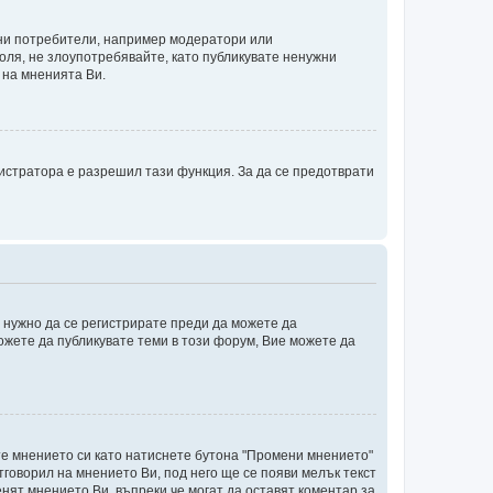
ени потребители, например модератори или
оля, не злоупотребявайте, като публикувате ненужни
 на мненията Ви.
истратора е разрешил тази функция. За да се предотврати
е нужно да се регистрирате преди да можете да
ожете да публикувате теми в този форум, Вие можете да
те мнението си като натиснете бутона "Промени мнението"
тговорил на мнението Ви, под него ще се появи мелък текст
енят мнението Ви, въпреки че могат да оставят коментар за