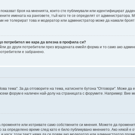
, показват броя на мненията, които сте публикували или идентифицират дад
ните имената на ранговете, тъй като те се определят от администратора. М
уми не толерират това и модератор или администратор може да намали броят
до потребител ме кара да влезна в профила си?
ли до други потребители през вградената емейл форма и то само ако админ
потребители е забранено.
ова тема". За да отговорите на тема, натиснете бутона "Отговори". Може да 
 всеки форум е наличен най-долу на страницата с форумите. Например: Вие м
а променяте или изтривате само собствените си мнения. Можете да промени
о за определено време след като е било публикувано мнението. Ако някой е о
а и часа; този текст няма да се появи ако модератор или администратор пром