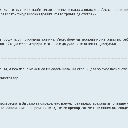
дали сте въвели потребителското си име и парола правилно. Ако са правилни,
правил конфигурационна грешка, която трябва да отстрани.
 профила Ви по някаква причина. Много форуми периодично изтриват потреби
питайте да се регистрирате отново и да участвате активно в дискусиите.
а Ви, много лесно можем да Ви дадем нова. На страницата за вход натиснете
инистратор.
 пази сесията Ви само за определено време. Това предотвратява използване 
те “Запомни ме” по време на вход. Не Ви препоръчваме тази опция ако споде