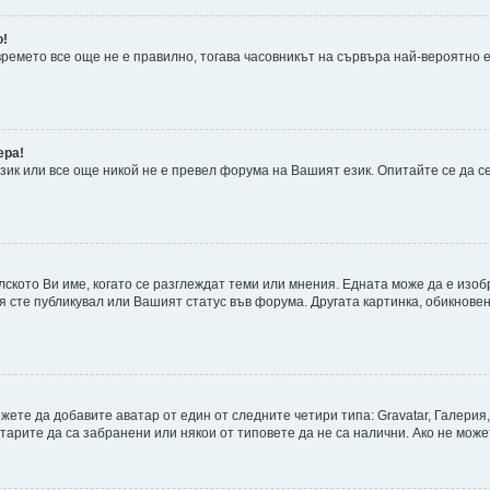
о!
 времето все още не е правилно, тогава часовникът на сървъра най-вероятно
ера!
ик или все още никой не е превел форума на Вашият език. Опитайте се да с
лското Ви име, когато се разглеждат теми или мнения. Едната може да е изо
я сте публикувал или Вашият статус във форума. Другата картинка, обикновен
те да добавите аватар от един от следните четири типа: Gravatar, Галерия,
рите да са забранени или някои от типовете да не са налични. Ако не може