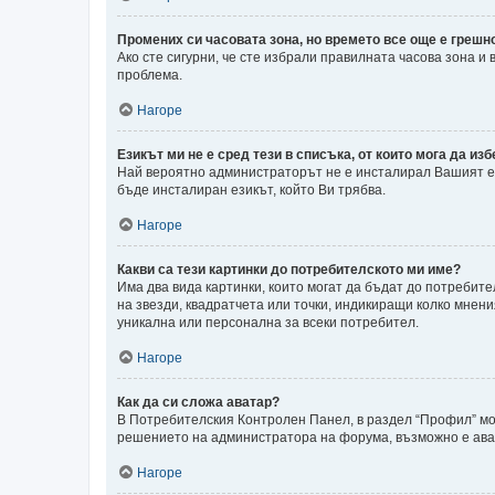
Промених си часовата зона, но времето все още е грешн
Ако сте сигурни, че сте избрали правилната часова зона и
проблема.
Нагоре
Езикът ми не е сред тези в списъка, от които мога да изб
Най вероятно администраторът не е инсталирал Вашият ез
бъде инсталиран езикът, който Ви трябва.
Нагоре
Какви са тези картинки до потребителското ми име?
Има два вида картинки, които могат да бъдат до потребите
на звезди, квадратчета или точки, индикиращи колко мнени
уникална или персонална за всеки потребител.
Нагоре
Как да си сложа аватар?
В Потребителския Контролен Панел, в раздел “Профил” може
решението на администратора на форума, възможно е авата
Нагоре