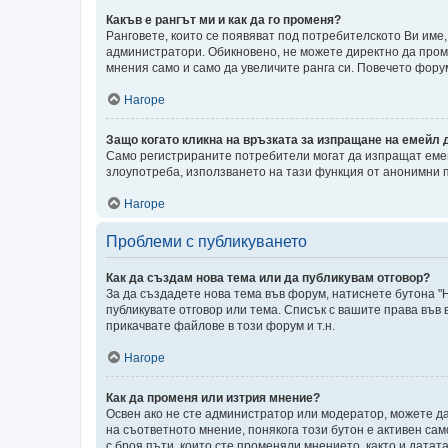
Какъв е рангът ми и как да го променя?
Ранговете, които се появяват под потребителското Ви име
администратори. Обикновено, не можете директно да проме
мнения само и само да увеличите ранга си. Повечето фор
Нагоре
Защо когато кликна на връзката за изпращане на емейл 
Само регистрираните потребители могат да изпращат емей
злоупотреба, използването на тази функция от анонимни 
Нагоре
Проблеми с публикуването
Как да създам нова тема или да публикувам отговор?
За да създадете нова тема във форум, натиснете бутона "Н
публикувате отговор или тема. Списък с вашите права във
прикачвате файлове в този форум и т.н.
Нагоре
Как да променя или изтрия мнение?
Освен ако не сте администратор или модератор, можете д
на съответното мнение, понякога този бутон е активен сам
с броя пъти, които сте променяли мнението, както и датат