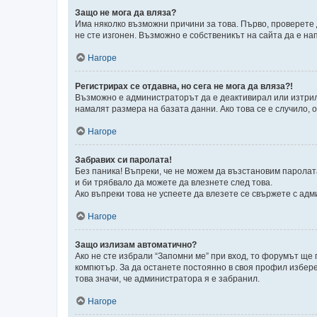
Защо не мога да вляза?
Има няколко възможни причини за това. Първо, проверете 
не сте изгонен. Възможно е собственикът на сайта да е на
Нагоре
Регистрирах се отдавна, но сега не мога да вляза?!
Възможно е администраторът да е деактивирал или изтрил
намалят размера на базата данни. Ако това се е случило, о
Нагоре
Забравих си паролата!
Без паника! Въпреки, че не можем да възстановим паролат
и би трябвало да можете да влезнете след това.
Ако въпреки това не успеете да влезете се свържете с адм
Нагоре
Защо излизам автоматично?
Ако не сте избрали “Запомни ме” при вход, то форумът ще
компютър. За да останете постоянно в своя профил избере
това значи, че администратора я е забранил.
Нагоре