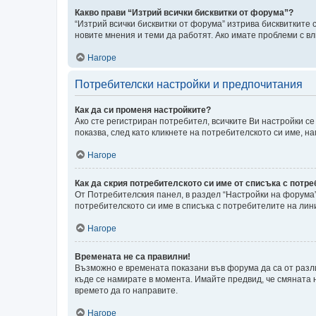
Какво прави “Изтрий всички бисквитки от форума”?
“Изтрий всички бисквитки от форума” изтрива бисквитките
новите мнения и теми да работят. Ако имате проблеми с в
Нагоре
Потребителски настройки и предпочитания
Как да си променя настройките?
Ако сте регистриран потребител, всичките Ви настройки се 
показва, след като кликнете на потребителското си име, 
Нагоре
Как да скрия потребителското си име от списъка с потр
От Потребителския панел, в раздел “Настройки на форума
потребителското си име в списъка с потребителите на лини
Нагоре
Времената не са правилни!
Възможно е времената показани във форума да са от разли
къде се намирате в момента. Имайте предвид, че смяната н
времето да го направите.
Нагоре