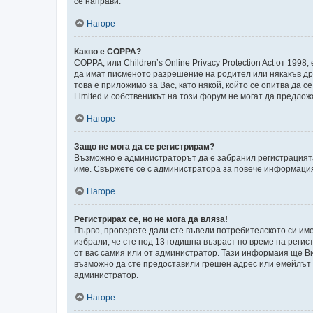
се направи.
Нагоре
Какво е COPPA?
COPPA, или Children’s Online Privacy Protection Act от 1
да имат писменото разрешение на родител или някакъв дру
това е приложимо за Вас, като някой, който се опитва да с
Limited и собственикът на този форум не могат да предлож
Нагоре
Защо не мога да се регистрирам?
Възможно е администраторът да е забранил регистрацията
име. Свържете се с администратора за повече информаци
Нагоре
Регистрирах се, но не мога да вляза!
Първо, проверете дали сте въвели потребителското си име
избрали, че сте под 13 годишна възраст по време на регис
от вас самия или от администратор. Тази информаия ще Ви 
възможно да сте предоставили грешен адрес или емейлът да
администратор.
Нагоре