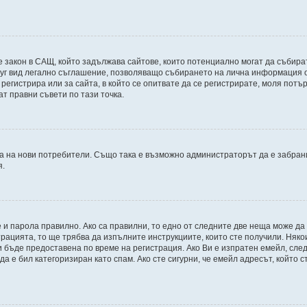
998, е закон в САЩ, който задължава сайтове, които потенциално могат да съб
г вид легално съглашение, позволяващо събирането на лична информация от 
е регистрира или за сайта, в който се опитвате да се регистрирате, моля пот
ат правни съвети по тази точка.
 на нови потребители. Също така е възможно администраторът да е забрани
я.
 и парола правилно. Ако са правилни, то едно от следните две неща може да
трацията, то ще трябва да изпълните инструкциите, които сте получили. Няк
бъде предоставена по време на регистрация. Ако Ви е изпратен емейл, следв
 е бил категоризиран като спам. Ако сте сигурни, че емейл адресът, който с