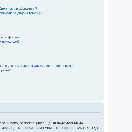
юбима тема и абонамент?
абонирам за дадена тема(и)?
в този форум?
м прикачвал?
?
ално и/или неморално съдържание в този форум?
форума?
преки това, регистрацията ще Ви даде достъп до
 Регистрацията отнема само момент и е препоръчително да