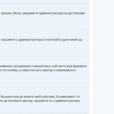
 е грешен. Моля, уведомете администратора за да поправи
е свържете с администратора и попитайте дали може да
бражение, асоциирано с вашия ранг, най-често във формата
о по-голяма, е известна като аватар и обикновено е
 Външен или да качите свой собствен. В зависимост от
те да ползвате аватар, свържете се с администратора.