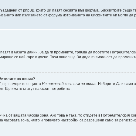
 създадени от phpBB, които Ви пазят сесията във форума. Бисквитките също 
лизането или излизането от форума изтриването на бисквитките би могло да
пазят в базата данни. За да ги промените, трябва да посетите Потребителски
намиращо се най-горе в дясно. Този панел ще Ви даде възможност да промени
ебителите на линия?
”, ще намерите опцията
Не показвай кога съм на линия
. Изберете
Да
и само 
я. Ще имате статут на скрит потребител.
чна от вашата часова зона. Ако това е така, то отидете в Потребителския К
а часовата зона, както и повечето настройки са разрешени само за регистрир