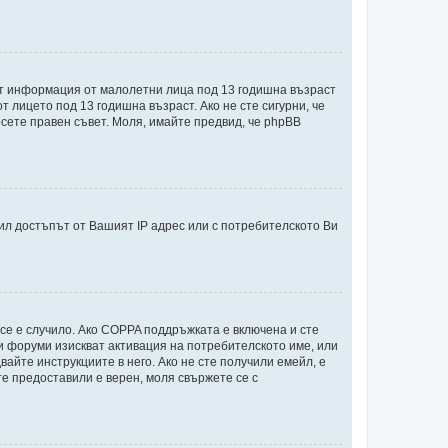
ират информация от малолетни лица под 13 годишна възраст
лицето под 13 годишна възраст. Ако не сте сигурни, че
ърсете правен съвет. Моля, имайте предвид, че phpBB
л достъпът от Вашият IP адрес или с потребителското Ви
 се е случило. Ако COPPA поддръжката е включена и сте
ои форуми изискват активация на потребителското име, или
айте инструкциите в него. Ако не сте получили емейл, е
те предоставили е верен, моля свържете се с