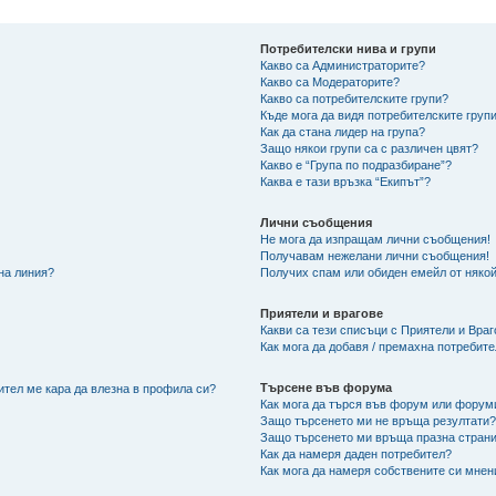
Потребителски нива и групи
Какво са Администраторите?
Какво са Модераторите?
Какво са потребителските групи?
Къде мога да видя потребителските групи
Как да стана лидер на група?
Защо някои групи са с различен цвят?
Какво е “Група по подразбиране”?
Каква е тази връзка “Екипът”?
Лични съобщения
Не мога да изпращам лични съобщения!
Получавам нежелани лични съобщения!
 на линия?
Получих спам или обиден емейл от някой
Приятели и врагове
Какви са тези списъци с Приятели и Вра
Как мога да добавя / премахна потребит
Търсене във форума
ител ме кара да влезна в профила си?
Как мога да търся във форум или форум
Защо търсенето ми не връща резултати
Защо търсенето ми връща празна страни
Как да намеря даден потребител?
Как мога да намеря собствените си мнен