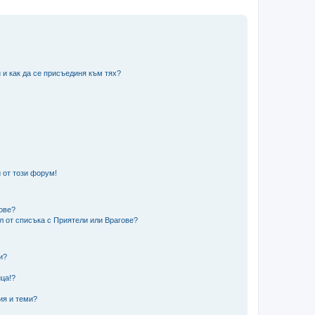
 и как да се присъединя към тях?
 от този форум!
гове?
ел от списъка с Приятели или Врагове?
и?
?
ца!?
ия и теми?