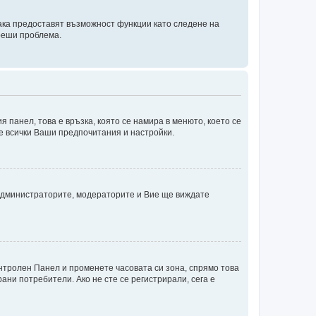
така предоставят възможност функции като следене на
 реши проблема.
я панел, това е връзка, която се намира в менюто, което се
те всички Ваши предпочитания и настройки.
администраторите, модераторите и Вие ще виждате
онтролен Панел и променете часовата си зона, спрямо това
ани потребители. Ако не сте се регистрирали, сега е