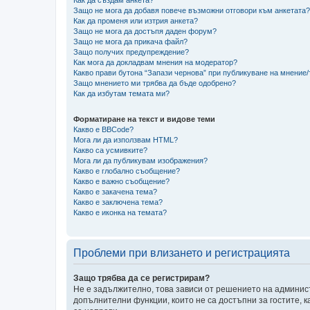
Защо не мога да добавя повече възможни отговори към анкетата?
Как да променя или изтрия анкета?
Защо не мога да достъпя даден форум?
Защо не мога да прикача файл?
Защо получих предупреждение?
Как мога да докладвам мнения на модератор?
Какво прави бутона “Запази чернова” при публикуване на мнение
Защо мнението ми трябва да бъде одобрено?
Как да избутам темата ми?
Форматиране на текст и видове теми
Какво е BBCode?
Мога ли да използвам HTML?
Какво са усмивките?
Мога ли да публикувам изображения?
Какво е глобално съобщение?
Какво е важно съобщение?
Какво е закачена тема?
Какво е заключена тема?
Какво е иконка на темата?
Проблеми при влизането и регистрацията
Защо трябва да се регистрирам?
Не е задължително, това зависи от решението на админист
допълнителни функции, които не са достъпни за гостите, 