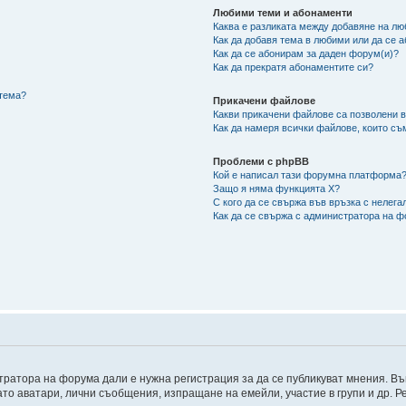
Любими теми и абонаменти
Каква е разликата между добавяне на л
Как да добавя тема в любими или да се 
Как да се абонирам за даден форум(и)?
Как да прекратя абонаментите си?
/тема?
Прикачени файлове
Какви прикачени файлове са позволени 
Как да намеря всички файлове, които съ
Проблеми с phpBB
Кой е написал тази форумна платформа
Защо я няма функцията X?
С кого да се свържа във връзка с нелег
Как да се свържа с администратора на 
ратора на форума дали е нужна регистрация за да се публикуват мнения. Въ
като аватари, лични съобщения, изпращане на емейли, участие в групи и др.