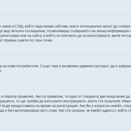
998, е закон в САЩ, който задължава сайтове, които потенциално могат да съб
г вид легално съглашение, позволяващо събирането на лична информация от 
е регистрира или за сайта, в който се опитвате да се регистрирате, моля пот
ат правни съвети по тази точка.
 на нови потребители. Също така е възможно администраторът да е забрани
я.
 и парола правилно. Ако са правилни, то едно от следните две неща може да
трацията, то ще трябва да изпълните инструкциите, които сте получили. Няк
бъде предоставена по време на регистрация. Ако Ви е изпратен емейл, следв
 е бил категоризиран като спам. Ако сте сигурни, че емейл адресът, който с