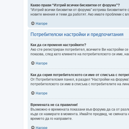
Какво прави “Изтрий всички бисквитки от форума”?
“Изтрий всички бисквитки от форума” изтрива бисквитките
новите мнения и теми да работят. Ако имате проблеми с в
Нагоре
Потребителски настройки и предпочитания
Как да си променя настройките?
Ако сте регистриран потребител, всичките Ви настройки се 
показва, след като кликнете на потребителското си име, 
Нагоре
Как да скрия потребителското си име от списъка с потр
От Потребителския панел, в раздел “Настройки на форума
потребителското си име в списъка с потребителите на лини
Нагоре
Времената не са правилни!
Възможно е времената показани във форума да са от разли
къде се намирате в момента. Имайте предвид, че смяната н
времето да го направите.
Нагоре