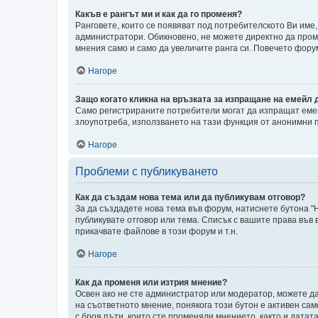
Какъв е рангът ми и как да го променя?
Ранговете, които се появяват под потребителското Ви име
администратори. Обикновено, не можете директно да проме
мнения само и само да увеличите ранга си. Повечето фор
Нагоре
Защо когато кликна на връзката за изпращане на емейл 
Само регистрираните потребители могат да изпращат емей
злоупотреба, използването на тази функция от анонимни 
Нагоре
Проблеми с публикуването
Как да създам нова тема или да публикувам отговор?
За да създадете нова тема във форум, натиснете бутона "Н
публикувате отговор или тема. Списък с вашите права във
прикачвате файлове в този форум и т.н.
Нагоре
Как да променя или изтрия мнение?
Освен ако не сте администратор или модератор, можете д
на съответното мнение, понякога този бутон е активен сам
с броя пъти, които сте променяли мнението, както и датат