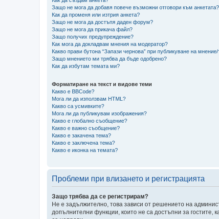
Защо не мога да добавя повече възможни отговори към анкетата?
Как да променя или изтрия анкета?
Защо не мога да достъпя даден форум?
Защо не мога да прикача файл?
Защо получих предупреждение?
Как мога да докладвам мнения на модератор?
Какво прави бутона “Запази чернова” при публикуване на мнение
Защо мнението ми трябва да бъде одобрено?
Как да избутам темата ми?
Форматиране на текст и видове теми
Какво е BBCode?
Мога ли да използвам HTML?
Какво са усмивките?
Мога ли да публикувам изображения?
Какво е глобално съобщение?
Какво е важно съобщение?
Какво е закачена тема?
Какво е заключена тема?
Какво е иконка на темата?
Проблеми при влизането и регистрацията
Защо трябва да се регистрирам?
Не е задължително, това зависи от решението на админист
допълнителни функции, които не са достъпни за гостите, 