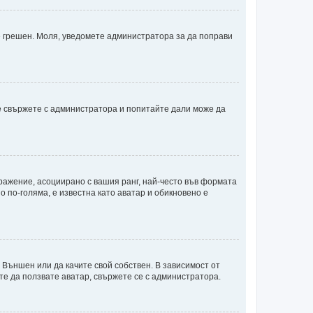
 е грешен. Моля, уведомете администратора за да поправи
е свържете с администратора и попитайте дали може да
бражение, асоциирано с вашия ранг, най-често във формата
о по-голяма, е известна като аватар и обикновено е
 Външен или да качите свой собствен. В зависимост от
те да ползвате аватар, свържете се с администратора.