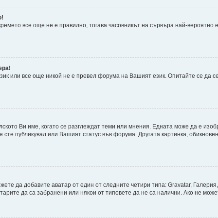
о!
 времето все още не е правилно, тогава часовникът на сървъра най-вероятно
ера!
ик или все още никой не е превел форума на Вашият език. Опитайте се да с
лското Ви име, когато се разглеждат теми или мнения. Едната може да е изо
я сте публикувал или Вашият статус във форума. Другата картинка, обикновен
те да добавите аватар от един от следните четири типа: Gravatar, Галерия,
рите да са забранени или някои от типовете да не са налични. Ако не може