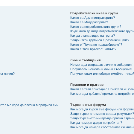
Потребителски нива и групи
Какво са Администраторите?
Какво са Модераторите?
Какво са потребителските групи?
Къде мога да видя потребителските групи
Как да стана лидер на група?
Защо някои групи са с различен цвят?
Какво е “Група по подразбиране”?
Каква е тази връзка “Екипът”?
Лични съобщения
Не мога да изпращам лични съобщения!
Получавам нежелани лични съобщения!
 на линия?
Получих спам или обиден емейл от някой
Приятели и врагове
Какви са тези списъци с Приятели и Вра
Как мога да добавя / премахна потребит
Търсене във форума
ител ме кара да влезна в профила си?
Как мога да търся във форум или форум
Защо търсенето ми не връща резултати
Защо търсенето ми връща празна страни
Как да намеря даден потребител?
Как мога да намеря собствените си мнен