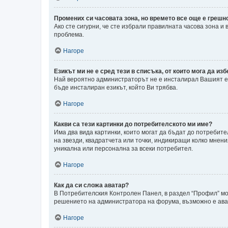
Промених си часовата зона, но времето все още е грешн
Ако сте сигурни, че сте избрали правилната часова зона и
проблема.
Нагоре
Езикът ми не е сред тези в списъка, от които мога да изб
Най вероятно администраторът не е инсталирал Вашият ез
бъде инсталиран езикът, който Ви трябва.
Нагоре
Какви са тези картинки до потребителското ми име?
Има два вида картинки, които могат да бъдат до потребите
на звезди, квадратчета или точки, индикиращи колко мнени
уникална или персонална за всеки потребител.
Нагоре
Как да си сложа аватар?
В Потребителския Контролен Панел, в раздел “Профил” може
решението на администратора на форума, възможно е авата
Нагоре