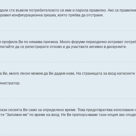
дали сте въвели потребителското си име и парола правилно. Ако са правилни,
правил конфигурационна грешка, която трябва да отстрани.
 профила Ви по някаква причина. Много форуми периодично изтриват потреби
питайте да се регистрирате отново и да участвате активно в дискусиите.
а Ви, много лесно можем да Ви дадем нова. На страницата за вход натиснете
инистратор.
 пази сесията Ви само за определено време. Това предотвратява използване 
те “Запомни ме” по време на вход. Не Ви препоръчваме тази опция ако споде