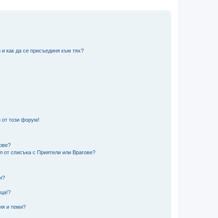
 и как да се присъединя към тях?
 от този форум!
гове?
ел от списъка с Приятели или Врагове?
и?
?
ца!?
ия и теми?