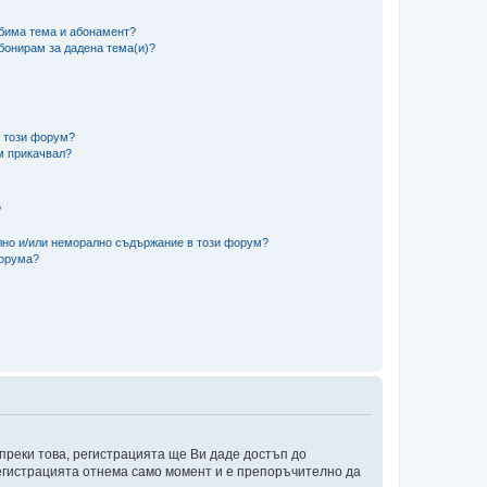
юбима тема и абонамент?
абонирам за дадена тема(и)?
в този форум?
м прикачвал?
?
ално и/или неморално съдържание в този форум?
форума?
преки това, регистрацията ще Ви даде достъп до
 Регистрацията отнема само момент и е препоръчително да