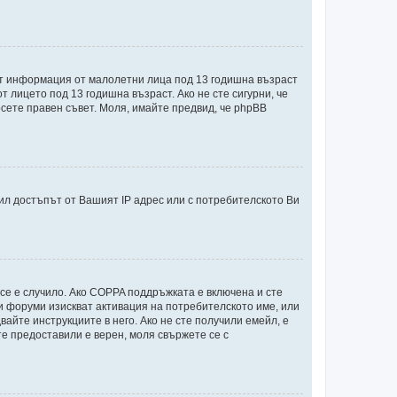
ират информация от малолетни лица под 13 годишна възраст
лицето под 13 годишна възраст. Ако не сте сигурни, че
ърсете правен съвет. Моля, имайте предвид, че phpBB
л достъпът от Вашият IP адрес или с потребителското Ви
 се е случило. Ако COPPA поддръжката е включена и сте
ои форуми изискват активация на потребителското име, или
айте инструкциите в него. Ако не сте получили емейл, е
те предоставили е верен, моля свържете се с