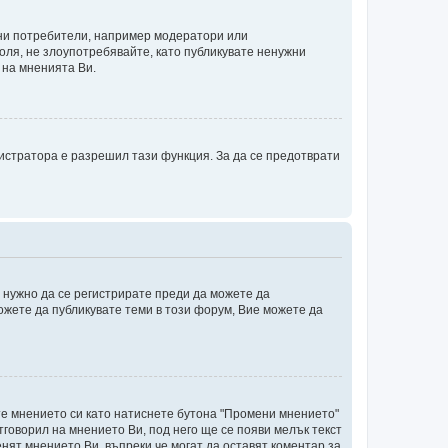
ени потребители, например модератори или
оля, не злоупотребявайте, като публикувате ненужни
 на мненията Ви.
истратора е разрешил тази функция. За да се предотврати
е нужно да се регистрирате преди да можете да
ожете да публикувате теми в този форум, Вие можете да
те мнението си като натиснете бутона "Промени мнението"
тговорил на мнението Ви, под него ще се появи мелък текст
енят мнението Ви, въпреки че могат да оставят коментар за