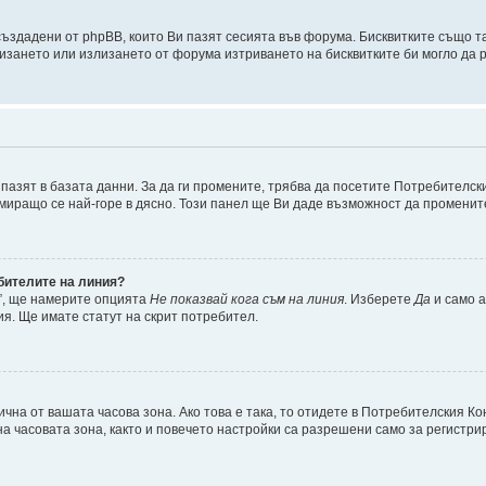
 създадени от phpBB, които Ви пазят сесията във форума. Бисквитките също 
лизането или излизането от форума изтриването на бисквитките би могло да
пазят в базата данни. За да ги промените, трябва да посетите Потребителски
намиращо се най-горе в дясно. Този панел ще Ви даде възможност да промени
ебителите на линия?
”, ще намерите опцията
Не показвай кога съм на линия
. Изберете
Да
и само 
я. Ще имате статут на скрит потребител.
чна от вашата часова зона. Ако това е така, то отидете в Потребителския К
а часовата зона, както и повечето настройки са разрешени само за регистрир