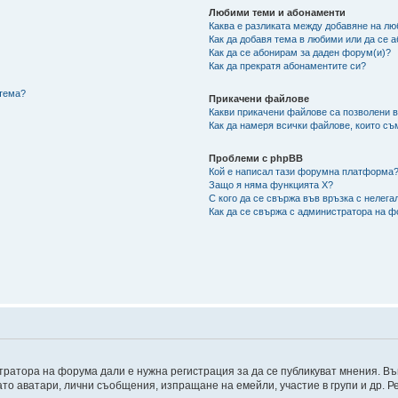
Любими теми и абонаменти
Каква е разликата между добавяне на л
Как да добавя тема в любими или да се 
Как да се абонирам за даден форум(и)?
Как да прекратя абонаментите си?
/тема?
Прикачени файлове
Какви прикачени файлове са позволени 
Как да намеря всички файлове, които съ
Проблеми с phpBB
Кой е написал тази форумна платформа
Защо я няма функцията X?
С кого да се свържа във връзка с нелег
Как да се свържа с администратора на 
ратора на форума дали е нужна регистрация за да се публикуват мнения. Въ
като аватари, лични съобщения, изпращане на емейли, участие в групи и др.