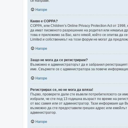
се направи.
Нагоре
Какво е COPPA?
COPPA, или Children’s Online Privacy Protection Act от 1
да имат писменото разрешение на родител или някакъв дру
това е приложимо за Вас, като някой, който се опитва да с
Limited и собственикът на този форум не могат да предлож
Нагоре
Защо не мога да се регистрирам?
Възможно е администраторът да е забранил регистрацията
име. Свържете се с администратора за повече информаци
Нагоре
Регистрирах се, но не мога да вляза!
Първо, проверете дали сте въвели потребителското си име
избрали, че сте под 13 годишна възраст по време на регис
от вас самия или от администратор. Тази информаия ще Ви 
възможно да сте предоставили грешен адрес или емейлът да
администратор.
Нагоре