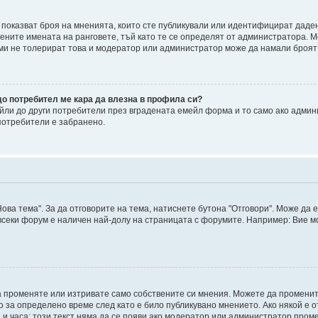
, показват броя на мненията, които сте публикували или идентифицират дад
ните имената на ранговете, тъй като те се определят от администратора. М
уми не толерират това и модератор или администратор може да намали броят
до потребител ме кара да влезна в профила си?
ли до други потребители през вградената емейл форма и то само ако админ
потребители е забранено.
ова тема". За да отговорите на тема, натиснете бутона "Отговори". Може да 
 всеки форум е наличен най-долу на страницата с форумите. Например: Вие м
а променяте или изтривате само собствените си мнения. Можете да промени
о за определено време след като е било публикувано мнението. Ако някой е о
а и часа; този текст няма да се появи ако модератор или администратор пром