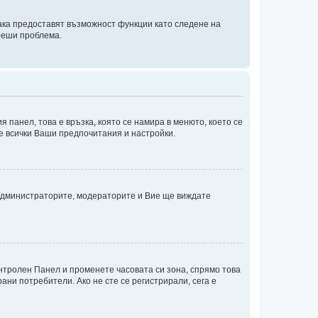
така предоставят възможност функции като следене на
 реши проблема.
я панел, това е връзка, която се намира в менюто, което се
те всички Ваши предпочитания и настройки.
администраторите, модераторите и Вие ще виждате
онтролен Панел и променете часовата си зона, спрямо това
ани потребители. Ако не сте се регистрирали, сега е