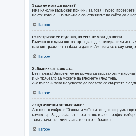
Защо не мога да вляза?
Има няколко възможни причини за това. Първо, проверете 
не сте изгонен. Възможно е собственикът на сайта да е на
Нагоре
Регистрирах се отдавна, но сега не мога да вляза?!
Възможно е администраторът да е деактивирал или изтрил
намалят размера на базата данни. Ако това се е случило, о
Нагоре
Забравих си паролата!
Без паника! Въпреки, че не можем да възстановим паролат
и би трябвало да можете да влезнете след това.
Ако въпреки това не успеете да влезете се свържете с адм
Нагоре
Защо излизам автоматично?
Ако не сте избрали “Запомни ме” при вход, то форумът ще
компютър. За да останете постоянно в своя профил избере
това значи, че администратора я е забранил.
Нагоре