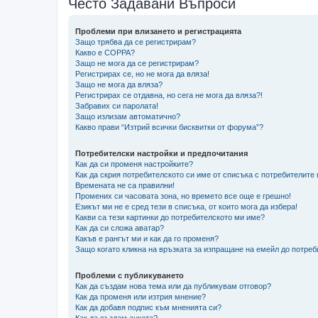
Често Задавани Въпроси
Проблеми при влизането и регистрацията
Защо трябва да се регистрирам?
Какво е COPPA?
Защо не мога да се регистрирам?
Регистрирах се, но не мога да вляза!
Защо не мога да вляза?
Регистрирах се отдавна, но сега не мога да вляза?!
Забравих си паролата!
Защо излизам автоматично?
Какво прави “Изтрий всички бисквитки от форума”?
Потребителски настройки и предпочитания
Как да си променя настройките?
Как да скрия потребителското си име от списъка с потребителите
Времената не са правилни!
Промених си часовата зона, но времето все още е грешно!
Езикът ми не е сред тези в списъка, от които мога да избера!
Какви са тези картинки до потребителското ми име?
Как да си сложа аватар?
Какъв е рангът ми и как да го променя?
Защо когато кликна на връзката за изпращане на емейл до потреб
Проблеми с публикуването
Как да създам нова тема или да публикувам отговор?
Как да променя или изтрия мнение?
Как да добавя подпис към мненията си?
Как да създам анкета?