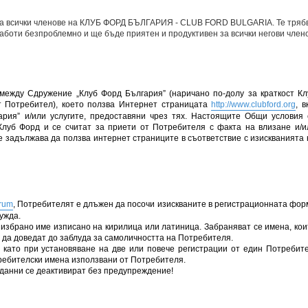
 на всички членове на КЛУБ ФОРД БЪЛГАРИЯ - CLUB FORD BULGARIA. Те трябв
 работи безпроблемно и ще бъде приятен и продуктивен за всички негови член
ежду Сдружение „Клуб Форд България” (наричано по-долу за краткост Кл
ст Потребител), което ползва Интернет страницата
http://www.clubford.org
, в
рия” и/или услугите, предоставяни чрез тях. Настоящите Общи условия 
Клуб Форд и се считат за приети от Потребителя с факта на влизане и/и
се задължава да ползва интернет страниците в съответствие с изискванията 
orum
, Потребителят е длъжен да посочи изискваните в регистрационната фор
ужда.
избрано име изписано на кирилица или латиница. Забраняват се имена, кои
ат да доведат до заблуда за самоличността на Потребителя.
 като при установяване на две или повече регистрации от един Потребите
требителски имена използвани от Потребителя.
 данни се деактивират без предупреждение!