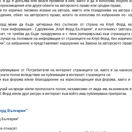
ч. и да я допълва или внася промени в нея, както и да я използва изцяло и
 произведения или други обекти на авторското право или сродни права;
и по изрично писмено искане на автора, името или псевдонима на автора 
ения, обект на авторското право, когато ги използва по изброения по- го
орд може да бъде цитирана без съгласие от страна на Клуб Форд, ка
тази информация - Сдружение „Клуб Форд България”, и източникът (авторът
нет, тя трябва да бъде придружена и с линк (хипервръзка) към страницата 
 случаи на ползване на информация от страниците на Клуб Форд, без изрично
я”, са забранени и представляват нарушение на Закона за авторското право
убликувано от Потребители на интернет страниците си, както и за нанесе
снати ползи вследствие на публикации в интернет страниците си.
и във форума и/или благодарение на кореспонденция във форума, както и 
учай на вреди и/или пропуснати ползи, независимо от вида им, възникнали в
 Форд и/или друг ресурс в интернет към който има публикувана препратка.
орд България"
д България"
се отнасят.