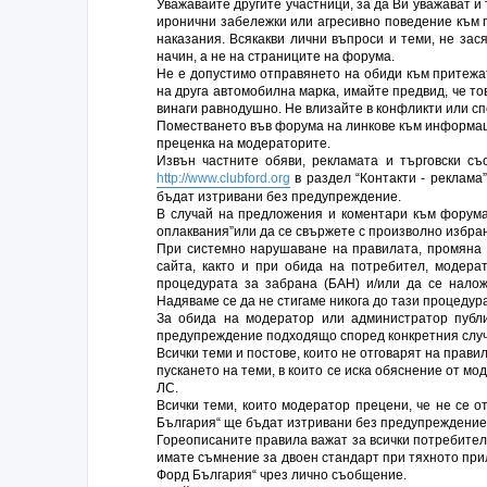
Уважавайте другите участници, за да Ви уважават и
иронични забележки или агресивно поведение към 
наказания. Всякакви лични въпроси и теми, не за
начин, а не на страниците на форума.
Не е допустимо отправянето на обиди към притежат
на друга автомобилна марка, имайте предвид, че то
винаги равнодушно. Не влизайте в конфликти или сп
Поместването във форума на линкове към информаци
преценка на модераторите.
Извън частните обяви, рекламата и търговски с
http://www.clubford.org
в раздел “Контакти - реклама
бъдат изтривани без предупреждение.
В случай на предложения и коментари към форума 
оплаквания”или да се свържете с произволно избра
При системно нарушаване на правилата, промяна 
сайта, както и при обида на потребител, модера
процедурата за забрана (БАН) и/или да се нало
Надяваме се да не стигаме никога до тази процедура
За обида на модератор или администратор публ
предупреждение подходящо според конкретния случ
Всички теми и постове, които не отговарят на прав
пускането на теми, в които се иска обяснение от мо
ЛС.
Всички теми, които модератор прецени, че не се 
България“ ще бъдат изтривани без предупреждение
Гореописаните правила важат за всички потребител
имате съмнение за двоен стандарт при тяхното при
Форд България“ чрез лично съобщение.