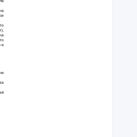
ли
на
ре
то
),
на
то
 и
ни
за
ъв