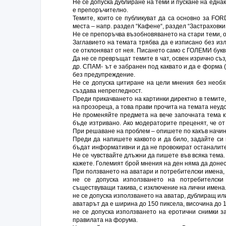
Не се допуска дублиране на теми и пускане на едн
e препоръчително.
Темите, които се публикуват да са основно за FOR
места – напр. раздел “Кафене“, раздел “Застраховки,
Не се препоръчва възобновяването на стари теми, о
Заглавието на темата трябва да е изписано без из
се отклоняват от нея. Писането само с ГОЛЕМИ бук
Да не се превръщат темите в чат, освен изрично съз
др. СПАМ- ът е забранен под каквато и да е форма 
без предупреждение.
Не се допуска цитиране на цели мнения без необх
създава непрегледност.
Преди прикачването на картинки директно в темите
на прозореца, а това прави прочита на темата неуд
Не променяйте предмета на вече започната тема к
бъде изтривано. Ако модераторите преценят, че от
При решаване на проблем – опишете по какъв начи
Преди да напишете каквото и да било, задайте си
бъдат информативни и да не провокират останалите
Не се чувствайте длъжни да пишете във всяка тема.
кажете. Големият брой мнения на ден няма да донес
При ползването на аватари и потребителски имена, 
не се допуска използването на потребителск
съществуващи такива, с изключение на лични имена
не се допуска използването на аватар, дублиращ ил
аватарът да е ширина до 150 пиксела, височина до 1
не се допуска използването на еротични снимки за
правилата на форума.