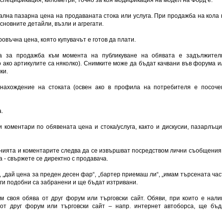
ална пазарна цена на продаваната стока или услуга. При продажба на кола 
сновните детайли, възли и агрегати.
овъчна цена, която купувачът е готов да плати.
ва за продажба към момента на публикуване на обявата е задължител
о ако артикулите са няколко). Снимките може да бъдат качвани във форума и
ки.
онахождение на стоката (освен ако в профила на потребителя е посоче
.
 коментари по обявената цена и стока/услуга, както и дискусии, пазарлъци
нията и коментарите следва да се извършват посредством лични съобщения 
а - свържете се директно с продавача.
”, „дай цена за преден десен фар“, „бартер приемаш ли“, „имам търсената час
уги подобни са забранени и ще бъдат изтривани.
ъм своя обява от друг форум или търговски сайт. Обяви, при които е нали
 от друг форум или търговски сайт – напр. интернет автоборса, ще бъд