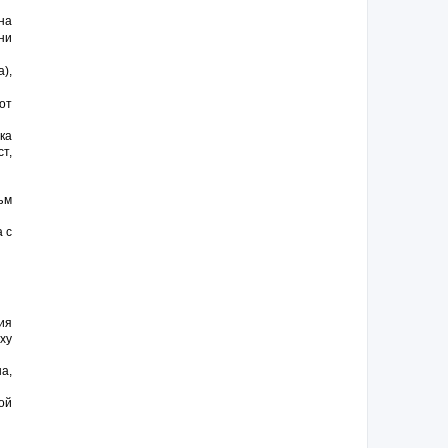
на
ни
),
от
ка
т,
ъм
 с
ия
ху
а,
ой