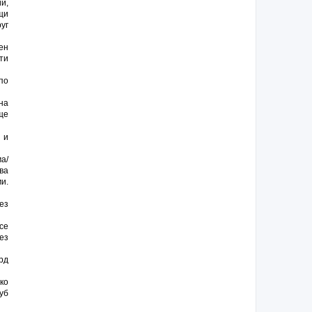
и,
щи
уг
ен
ти
по
на
ще
 и
а/
ва
и.
ез
се
ез
рд
ко
уб