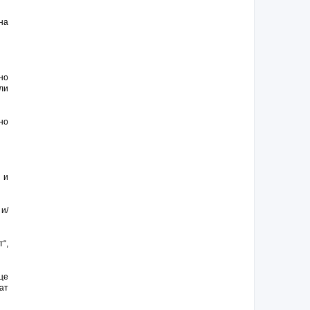
на
но
ли
но
 и
и/
т“,
це
ат