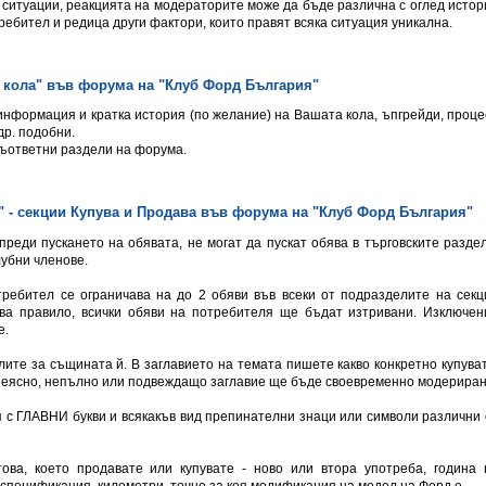
д ситуации, реакцията на модераторите може да бъде различна с оглед истор
ребител и редица други фактори, които правят всяка ситуация уникална.
а кола" във форумa на "Клуб Форд България"
 информация и кратка история (по желание) на Вашата кола, ъпгрейди, проце
др. подобни.
съответни раздели на форума.
" - секции Купува и Продава във форумa на "Клуб Форд България"
преди пускането на обявата, не могат да пускат обява в търговските раздел
лубни членове.
требител се ограничава на до 2 обяви във всеки от подразделите на секц
а правило, всички обяви на потребителя ще бъдат изтривани. Изключен
е.
лите за същината й. В заглавието на темата пишете какво конкретно купуват
 с неясно, непълно или подвеждащо заглавие ще бъде своевременно модериран
ея с ГЛАВНИ букви и всякакъв вид препинателни знаци или символи различни 
ова, което продавате или купувате - ново или втора употреба, година 
 спецификация, километри, точно за коя модификация на модел на Форд е.