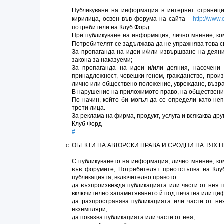
Публикуване на информация в интернет страниц
кирилица, освен във форума на сайта -
http://www.
потребители на Клуб Форд.
При публикуване на информация, лично мнение, ко
Потребителят се задължава да не упражнява това с
За пропаганда на идеи и/или извършване на деяни
закона за наказуеми;
За пропаганда на идеи и/или деяния, насочени 
принадлежност, човешки геном, гражданство, произ
лично или обществено положение, увреждане, възра
В нарушение на приложимото право, на обществени
По начин, който би могъл да се определи като не
трети лица.
За реклама на фирма, продукт, услуга и всякаква др
Клуб Форд
#
ОБЕКТИ НА АВТОРСКИ ПРАВА И СРОДНИ НА ТЯХ 
С публикуването на информация, лично мнение, ком
във форумите, Потребителят преотстъпва на Клу
публикацията, включително правото:
да възпроизвежда публикацията или части от нея п
включително запаметяването й под печатна или циф
да разпространява публикацията или части от не
екземпляри;
да показва публикацията или части от нея;