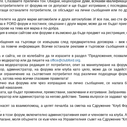
 те. Спазвайте приличен тон. Обидни, нецензурни думи, всякакви квалификаци
потребителите от форума не се допускат и ще бъдат изтривани, с последва
сягащи останалите потребители, се обсъждат на лични съобщения или по др
елите на други марки автомобили и други автоклубове. И все пак, ако сте ф
ва е FORD форум и постинги, свързани с други марки, може да не бъдат прие
орове на тема коя марка е по-добра.
я в някои сайтове или форуми е възможно да бъде предмет на рестрикция, 
ъобщения на търговци се извършва след предварителна договорка – виж 
” за повече информация. Всички останали реклами и търговски съобщения 
и сайта, не се колебайте да ги изразите в раздел “Предложения, похвали
н модератор или да пишете на
office@clubford.org
.
на модераторска редакция от потребител, опит за манипулиране на форум
тор, администратор, на форума или клуба като цяло, може да се задейст
жи ограничение на съответния потребител под различни подходящи форм
, затова нека всички спазваме правилата!
ично във форума или чрез изпращане на лично съобщение, се налага б
ай наказание.
илата, ще бъдат променяни, премествани, заключвани и изтривани. Забранява 
дератор или администратор за негово действие. Такива въпроси се задават чр
отнасят за взаимопомощ, а целят печалба за сметка на Сдружение “Клуб Фо
.
и в този форум, включително административния екип и членовете на клуба. А
лагане, моля обърнете се към член на Управителния съвет на Сдружение “Кл