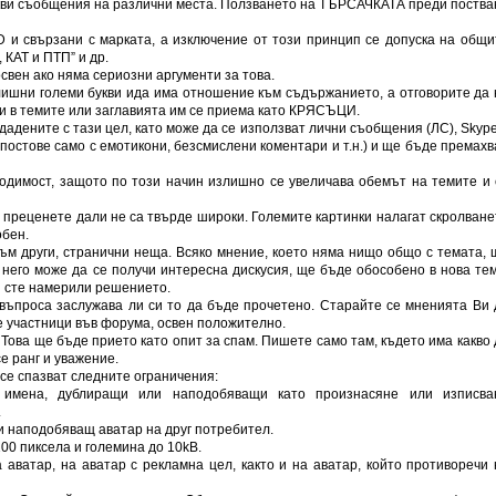
акви съобщения на различни места. Ползването на ТЪРСАЧКАТА преди поства
D и свързани с марката, а изключение от този принцип се допуска на общи
 КАТ и ПТП” и др.
свен ако няма сериозни аргументи за това.
лишни големи букви ида има отношение към съдържанието, a отговорите да 
ви в темите или заглавията им се приема като КРЯСЪЦИ.
дадените с тази цел, като може да се използват лични съобщения (ЛС), Skype
(постове само с емотикони, безсмислени коментари и т.н.) и ще бъде премахв
одимост, защото по този начин излишно се увеличава обемът на темите и 
, преценете дали не са твърде широки. Големите картинки налагат скролване
обен.
ъм други, странични неща. Всяко мнение, което няма нищо общо с темата, 
 него може да се получи интересна дискусия, ще бъде обособено в нова тем
н сте намерили решението.
 въпроса заслужава ли си то да бъде прочетено. Старайте се мненията Ви 
 участници във форума, освен положително.
 Това ще бъде прието като опит за спам. Пишете само там, където има какво 
е ранг и уважение.
се спазват следните ограничения:
и имена, дублиращи или наподобяващи като произнасяне или изписва
.
и наподобяващ аватар на друг потребител.
00 пиксела и големина до 10kB.
 аватар, на аватар с рекламна цел, както и на аватар, който противоречи 