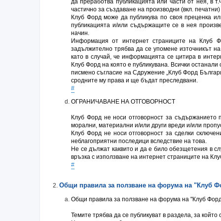
да преработва публикацията или части от нея, в т.
частично за създаване на производни (вкл. печатни)
Клуб Форд може да публикува по своя преценка ил
публикацията и/или съдържащите се в нея произвед
начин.
Информация от интернет страниците на Клуб Ф
задължително трябва да се упомене източникът на 
като в случай, че информацията се цитира в интер
Клуб Форд на която е публикувана. Всички останали
писмено съгласие на Сдружение „Клуб Форд Българи
сродните му права и ще бъдат преследвани.
#
ОГРАНИЧАВАНЕ НА ОТГОВОРНОСТ
Клуб Форд не носи отговорност за съдържанието п
морални, материални и/или други вреди и/или пропу
Клуб Форд не носи отговорност за сделки сключен
неблагоприятни последици вследствие на това.
Не се дължат каквито и да е било обезщетения в сл
връзка с използване на интернет страниците на Клуб
#
Общи правила за ползване на форумa на "Клуб Ф
Общи правила за ползване на форумa на "Клуб Фор
Темите трябва да се публикуват в раздела, за който 