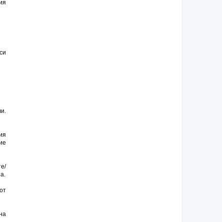
ия
си
и.
ия
ие
е/
а.
от
на