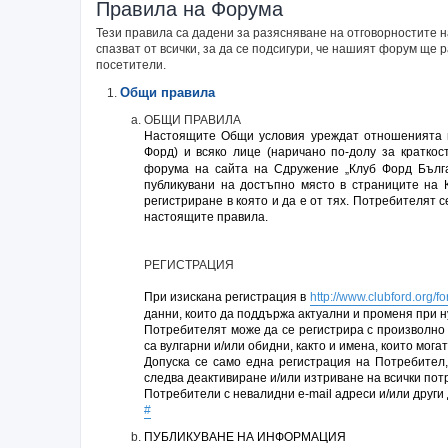
Правила на Форума
Тези правила са дадени за разясняване на отговорностите
спазват от всички, за да се подсигури, че нашият форум ще
посетители.
Общи правила
ОБЩИ ПРАВИЛА
Настоящите Общи условия уреждат отношенията м
Форд) и всяко лице (наричано по-долу за кратко
форума на сайта на Сдружение „Клуб Форд Бълга
публикувани на достъпно място в страниците на 
регистриране в която и да е от тях. Потребителят 
настоящите правила.
РЕГИСТРАЦИЯ
При изискана регистрация в
http://www.clubford.org/f
данни, които да поддържа актуални и променя при н
Потребителят може да се регистрира с произволно 
са вулгарни и/или обидни, както и имена, които мог
Допуска се само една регистрация на Потребител,
следва деактивиране и/или изтриване на всички по
Потребители с невалидни e-mail адреси и/или други
#
ПУБЛИКУВАНЕ НА ИНФОРМАЦИЯ