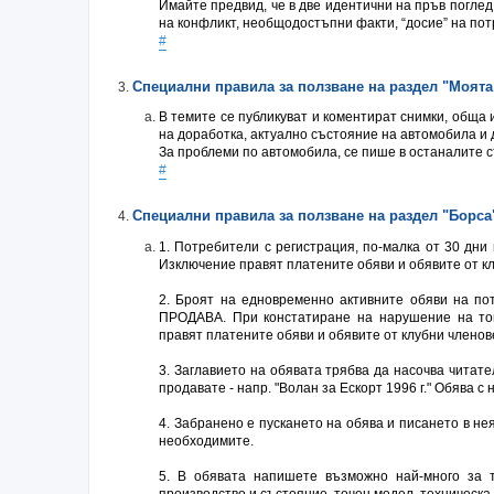
Имайте предвид, че в две идентични на пръв погле
на конфликт, необщодостъпни факти, “досие” на пот
#
Специални правила за ползване на раздел "Моят
В темите се публикуват и коментират снимки, обща
на доработка, актуално състояние на автомобила и 
За проблеми по автомобила, се пише в останалите 
#
Специални правила за ползване на раздел "Борса
1. Потребители с регистрация, по-малка от 30 дни 
Изключение правят платените обяви и обявите от к
2. Броят на едновременно активните обяви на по
ПРОДАВА. При констатиране на нарушение на тов
правят платените обяви и обявите от клубни членов
3. Заглавието на обявата трябва да насочва читате
продавате - напр. "Волан за Ескорт 1996 г." Обява
4. Забранено е пускането на обява и писането в н
необходимите.
5. В обявата напишете възможно най-много за т
производство и състояние, точен модел, техническа