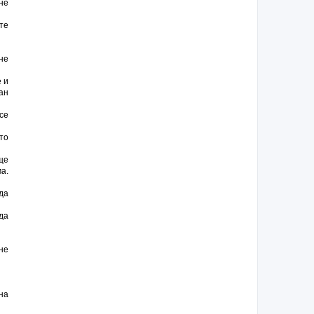
не
те
не
 и
ан
се
то
ще
а.
да
да
не
на