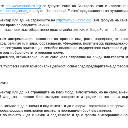
ите
http://www.clubford.org
се допуска само на Български език с изписване 
clubford.org/forum
, в раздел “International Forum” предназначен за чуждоезич
ментар или др. на страниците на
http://www.clubford.org
(вкл. форума на сайта
вое право по следните начини:
я, насочени към обществено-опасни действия и/или бездействия, обявени 
към дискриминация, основана на признак пол, раса, народност, етничес
ход, религия или вяра, образование, убеждения, политическа принадлежнос
ст, сексуална ориентация, семейно положение, имуществено състояние и др.
я ред и общоприетите морални норми.
приемлив, включително, но не само чрез отправяне на обиди или клевети к
уга търговска и/или комерсиална дейност, освен след предварителна договорка
ПРАВА
ентар или др. на страниците на Клуб Форд, включително, но не само, мнен
б Форд за ползване безвъзмездно авторските и сродни на тях права вър
о какъвто и да е начин и под каквато и да е форма, постоянна или временн
рова форма в електронен носител в неограничен брой екземпляри;
я по какъвто и да е начин и под каквато и да е форма в неограничен бр