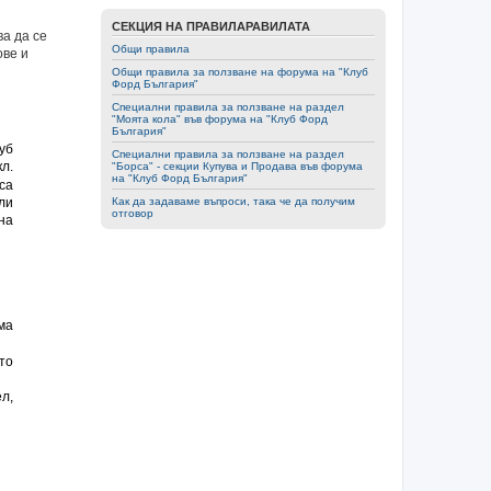
СЕКЦИЯ НА ПРАВИЛАРАВИЛАТА
а да се
Общи правила
ове и
Общи правила за ползване на форумa на "Клуб
Форд България"
Специални правила за ползване на раздел
"Моята кола" във форумa на "Клуб Форд
България"
уб
Специални правила за ползване на раздел
кл.
"Борса" - секции Купува и Продава във форумa
на "Клуб Форд България"
са
Как да задаваме въпроси, така че да получим
ли
отговор
на
ма
то
л,