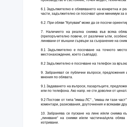
6.1 Задължително е обявяването на конкретна и ре
части, задължително се посочват цени минимум за о
6.2. При обяви "Купувам" може да се посочи ориентир
7. Наличието на реална снимка във всяка обя
(препоръчително повече, от различни ъгли, особен
линквани от външни сървъри за съхранение на сним
8.1 Задължително е посочване на точното мест
местонахождение, което съвпада).
8.2 Задължително е посочване на телефон за връзка
9. Забраняват се публични въпроси, предложения и
мнения по обявата.
9.1 Задаването на въпроси, пазарлъците, предложе
или по телефона. Ако напр. не сте доволни от ценат
9.2 Постове от типа "имаш ЛС" , “имаш ли тази част
коментари, разисквания, доуточнения и всякакви др
10. Забранява се пускане на линк и/или снимка к
„линкване“ на снимки и/или частична/цяла обява
изтривани.