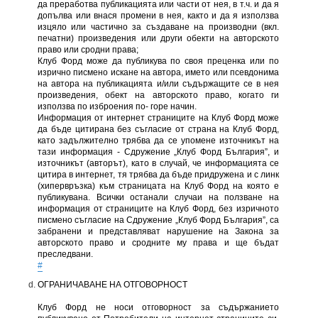
да преработва публикацията или части от нея, в т.ч. и да я
допълва или внася промени в нея, както и да я използва
изцяло или частично за създаване на производни (вкл.
печатни) произведения или други обекти на авторското
право или сродни права;
Клуб Форд може да публикува по своя преценка или по
изрично писмено искане на автора, името или псевдонима
на автора на публикацията и/или съдържащите се в нея
произведения, обект на авторското право, когато ги
използва по изброения по- горе начин.
Информация от интернет страниците на Клуб Форд може
да бъде цитирана без съгласие от страна на Клуб Форд,
като задължително трябва да се упомене източникът на
тази информация - Сдружение „Клуб Форд България”, и
източникът (авторът), като в случай, че информацията се
цитира в интернет, тя трябва да бъде придружена и с линк
(хипервръзка) към страницата на Клуб Форд на която е
публикувана. Всички останали случаи на ползване на
информация от страниците на Клуб Форд, без изричното
писмено съгласие на Сдружение „Клуб Форд България”, са
забранени и представляват нарушение на Закона за
авторското право и сродните му права и ще бъдат
преследвани.
#
ОГРАНИЧАВАНЕ НА ОТГОВОРНОСТ
Клуб Форд не носи отговорност за съдържанието