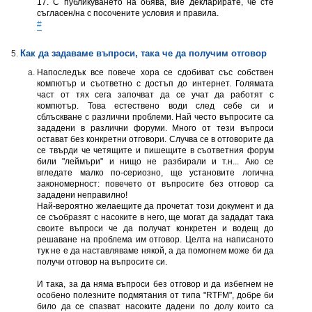
17. С публикуването на обява, вие декларирате, че сте
съгласен/на с посочените условия и правила.
#
Как да задаваме въпроси, така че да получим отговор
Напоследък все повече хора се сдобиват със собствен
компютър и съответно с достъп до интернет. Голямата
част от тях сега започват да се учат да работят с
компютър. Това естествено води след себе си и
сблъскване с различни проблеми. Най често въпросите са
зададени в различни форуми. Много от тези въпроси
остават без конкретни отговори. Случва се в отговорите да
се твърди че четящите и пишещите в съответния форум
били "леймъри" и нищо не разбирали и т.н... Ако се
вгледате малко по-сериозно, ще установите логична
закономерност: повечето от въпросите без отговор са
зададени неправилно!
Най-вероятно желаещите да прочетат този документ и да
се съобразят с насоките в него, ще могат да зададат така
своите въпроси че да получат конкретен и водещ до
решаване на проблема им отговор. Целта на написаното
тук не е да наставлявамe някой, а да помогнeм може би да
получи отговор на въпросите си.
И така, за да няма въпроси без отговор и да избегнем не
особено полезните подмятания от типа "RTFM", добре би
било да се спазват насоките дадени по долу които са