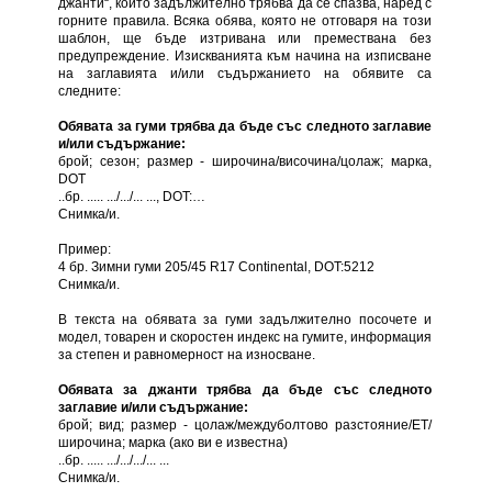
джанти“, който задължително трябва да се спазва, наред с
горните правила. Всяка обява, която не отговаря на този
шаблон, ще бъде изтривана или премествана без
предупреждение. Изискванията към начина на изписване
на заглавията и/или съдържанието на обявите са
следните:
Обявата за гуми трябва да бъде със следното заглавие
и/или съдържание:
брой; сезон; размер - широчина/височина/цолаж; марка,
DOT
..бр. ..... .../.../... ..., DOT:…
Снимка/и.
Пример:
4 бр. Зимни гуми 205/45 R17 Continental, DOT:5212
Снимка/и.
В текста на обявата за гуми задължително посочете и
модел, товарен и скоростен индекс на гумите, информация
за степен и равномерност на износване.
Обявата за джанти трябва да бъде със следното
заглавие и/или съдържание:
брой; вид; размер - цолаж/междуболтово разстояние/ЕТ/
широчина; марка (ако ви е известна)
..бр. ..... .../.../.../... ...
Снимка/и.