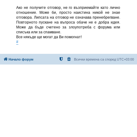
Ако не получите отговор, не го възприемайте като лично
отношение. Може би, просто наистина никой не знае
отговора. Липсата на отговор не означава пренебрегване.
Повторното пускане на въпроса обаче не е добра идея.
Може да бъде счетено за злоупотреба с форума или
списъка или за спамване.
Все някъде ще могат да Ви помогнат!
#
Начало форум
Всички времена са според
UTC+03:00