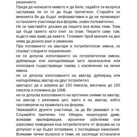
решението.
Преди да напишете каквото и да било, задайте си въпроса
заслужава ли си то да бъде прочетено. Старайте се
мненията Ви да бъдат информативни и да не провокират
останалите участници във форума, освен положително.
Не се чувствайте длъжни да пишете във всяка тема. Това
ще бъде прието като опит за спам. Пишете само там,
където има какво да кажете. Големият брой мнения на ден
няма да донесе ранг и уважение.
При ползването на аватари и потребителски имена, се
спазват следните ограничения:
не се допуска използването на потребителски имена,
дублиращи или наподобяващи като произнасяне или
изписване съществуващи такива, с изключение на лични
имена.
не се допуска използването на аватар, дублиращ или
наподобяващ аватар на друг потребител.
аватарът да е ширина до 150 пиксела, височина до 100
пиксела и големина до 10kB.
не се допуска използването на еротични снимки за аватар,
на аватар с рекламна цел, както и на аватар, който
противоречи на правилата на форума.
Уважавайте другите участници, за да Ви уважават и те.
Спазвайте приличен тон. Обидни, нецензурни думи,
всякакви квалификации, иронични забележки или
агресивно поведение към потребителите от форума не се
допускат и ще бъдат изтривани, с последващи наказания.
Всякакви лични въпроси и теми, не засягащи останалите