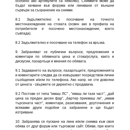
особено ако артикулите са няколко). Снимките може да
бъдат качвани във форума или линквани от външни
сървъри за съхранение на снимки.
8.1 Задължително е посочване на точното
местонахождение на стоката (освен ако в профила на
потребителя е посочено местонахождение, което
съвпада).
8.2 Задължително е посочване на телефон за връзка.
9. Забраняват се публични въпроси, предложения и
коментари по обявената цена и стока/услуга, както и
дискусии, пазарлъци и мнения по обявата.
9.1 Задаването на въпроси, пазарлъците, предложенията
и коментарите следва да се извършват посредством лични
съобщения и/или по телефона. Ако напр. не сте доволни
от цената - свържете се директно с продавача.
9.2 Постове от типа "имаш ЛС" , “имаш ли тази част”, „дай
цена за преден десен фар“, „бартер приемаш ли“, „имам
търсената част“, коментари, разисквания, доуточнения и
всякакви други подобни са забранени и ще бъдат
изтривани.
10. Забранява се пускане на линк и/или снимка към своя
обява от друг форум или търговски сайт. Обяви, при които