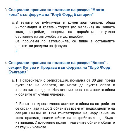
Специални правила за ползване на раздел "Моята
кола" във форумa на "Клуб Форд България"
В темите се публикуват и коментират снимки, обща
информация и кратка история (по желание) на Вашата
кола, ъпгрейди, процеси на доработка, актуално
състояние на автомобила и др. подобни.
За проблеми по автомобила, се пише в останалите
съответни раздели на форума.
#
Специални правила за ползване на раздел "Борса" -
секции Купува и Продава във форумa на "Клуб Форд
България"
1. Потребители с регистрация, по-малка от 30 дни преди
пускането на обявата, не могат да пускат обява в
търговските раздели. Изключение правят платените обяви
и обявите от клубни членове.
2. Броят на едновременно активните обяви на потребител
се ограничава на до 2 обяви във всеки от подразделите на
секция ПРОДАВА. При констатиране на нарушение на
това правило, всички обяви на потребителя ще бъдат
изтривани. Изключение правят платените обяви и обявите
от клубни членове.