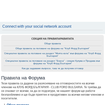
Connect with your social network account
СЕКЦИЯ НА ПРАВИЛАРАВИЛАТА
Общи правила
Общи правила за ползване на форумa на "Клуб Форд България"
Специални правила за ползване на раздел "Моята кола" във форумa на "Клуб Форд
България"
Специални правила за ползване на раздел "Борса" - секции Купува и Продава във
форумa на "Клуб Форд България"
Как да задаваме въпроси, така че да получим отговор
Правила на Форума
Тези правила са дадени за разясняване на отговорностите на всички
членове на КЛУБ ФОРД БЪЛГАРИЯ - CLUB FORD BULGARIA. Те трябва да
се спазват от всички, за да се подсигури, че нашият форум ще работи
безпроблемно и ще бъде приятен и продуктивен за всички негови членове и
посетители.
Общи правила