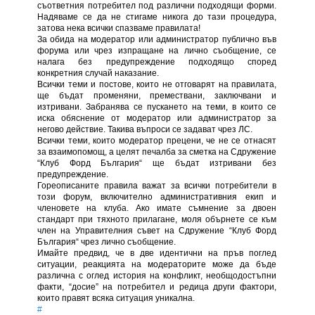
съответния потребител под различни подходящи форми.
Надяваме се да не стигаме никога до тази процедура,
затова нека всички спазваме правилата!
За обида на модератор или администратор публично във
форума или чрез изпращане на лично съобщение, се
налага без предупреждение подходящо според
конкретния случай наказание.
Всички теми и постове, които не отговарят на правилата,
ще бъдат променяни, премествани, заключвани и
изтривани. Забранява се пускането на теми, в които се
иска обяснение от модератор или администратор за
негово действие. Такива въпроси се задават чрез ЛС.
Всички теми, които модератор прецени, че не се отнасят
за взаимопомощ, а целят печалба за сметка на Сдружение
“Клуб Форд България“ ще бъдат изтривани без
предупреждение.
Гореописаните правила важат за всички потребители в
този форум, включително административния екип и
членовете на клуба. Ако имате съмнение за двоен
стандарт при тяхното прилагане, моля обърнете се към
член на Управителния съвет на Сдружение “Клуб Форд
България“ чрез лично съобщение.
Имайте предвид, че в две идентични на пръв поглед
ситуации, реакцията на модераторите може да бъде
различна с оглед история на конфликт, необщодостъпни
факти, “досие” на потребител и редица други фактори,
които правят всяка ситуация уникална.
#