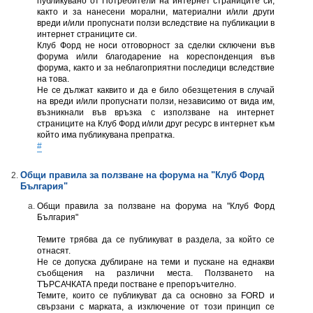
публикувано от Потребители на интернет страниците си,
както и за нанесени морални, материални и/или други
вреди и/или пропуснати ползи вследствие на публикации в
интернет страниците си.
Клуб Форд не носи отговорност за сделки сключени във
форума и/или благодарение на кореспонденция във
форума, както и за неблагоприятни последици вследствие
на това.
Не се дължат каквито и да е било обезщетения в случай
на вреди и/или пропуснати ползи, независимо от вида им,
възникнали във връзка с използване на интернет
страниците на Клуб Форд и/или друг ресурс в интернет към
който има публикувана препратка.
#
Общи правила за ползване на форумa на "Клуб Форд
България"
Общи правила за ползване на форумa на "Клуб Форд
България"
Темите трябва да се публикуват в раздела, за който се
отнасят.
Не се допуска дублиране на теми и пускане на еднакви
съобщения на различни места. Ползването на
ТЪРСАЧКАТА преди постване e препоръчително.
Темите, които се публикуват да са основно за FORD и
свързани с марката, а изключение от този принцип се