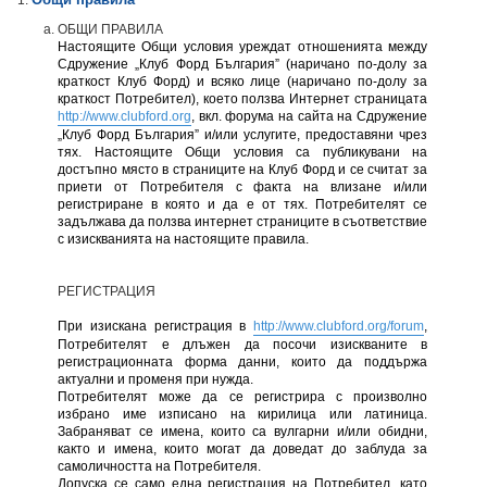
ОБЩИ ПРАВИЛА
Настоящите Общи условия уреждат отношенията между
Сдружение „Клуб Форд България” (наричано по-долу за
краткост Клуб Форд) и всяко лице (наричано по-долу за
краткост Потребител), което ползва Интернет страницата
http://www.clubford.org
, вкл. форума на сайта на Сдружение
„Клуб Форд България” и/или услугите, предоставяни чрез
тях. Настоящите Общи условия са публикувани на
достъпно място в страниците на Клуб Форд и се считат за
приети от Потребителя с факта на влизане и/или
регистриране в която и да е от тях. Потребителят се
задължава да ползва интернет страниците в съответствие
с изискванията на настоящите правила.
РЕГИСТРАЦИЯ
При изискана регистрация в
http://www.clubford.org/forum
,
Потребителят е длъжен да посочи изискваните в
регистрационната форма данни, които да поддържа
актуални и променя при нужда.
Потребителят може да се регистрира с произволно
избрано име изписано на кирилица или латиница.
Забраняват се имена, които са вулгарни и/или обидни,
както и имена, които могат да доведат до заблуда за
самоличността на Потребителя.
Допуска се само една регистрация на Потребител, като