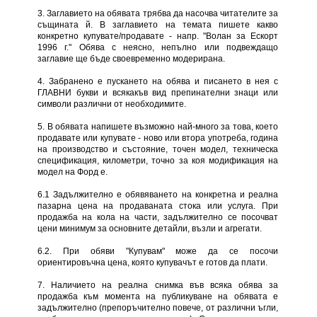
3. Заглавието на обявата трябва да насочва читателите за
същината й. В заглавието на темата пишете какво
конкретно купувате/продавате - напр. "Волан за Ескорт
1996 г." Обява с неясно, непълно или подвеждащо
заглавие ще бъде своевременно модерирана.
4. Забранено е пускането на обява и писането в нея с
ГЛАВНИ букви и всякакъв вид препинателни знаци или
символи различни от необходимите.
5. В обявата напишете възможно най-много за това, което
продавате или купувате - ново или втора употреба, година
на производство и състояние, точен модел, техническа
спецификация, километри, точно за коя модификация на
модел на Форд е.
6.1 Задължително е обявяването на конкретна и реална
пазарна цена на продаваната стока или услуга. При
продажба на кола на части, задължително се посочват
цени минимум за основните детайли, възли и агрегати.
6.2. При обяви "Купувам" може да се посочи
ориентировъчна цена, която купувачът е готов да плати.
7. Наличието на реална снимка във всяка обява за
продажба към момента на публикуване на обявата е
задължително (препоръчително повече, от различни ъгли,