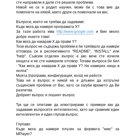
сте направили и дали сте решили проблема
Никой не се е родил научен, може би с това вие да
помогнете на някой, както други са помогнали на вас.
Въпроси, които не трябва да задаваме:
Къде мога да намеря програмата Х?
За тази работа има
http://www.google.com
и Вие много
добре знаете това!
Как мога да накарам Х да прави Y?
Този въпрос не съдържа проблем и би трябвало да намери
отговора си в респективното "README", "INSTALL" или
"help". Съвсем отделен въпрос е ако вече сте изчели
нещата и не сте намерили отговор. Тогава въпроса би бил
: "Как мога да накарам Х да прави Y? Не намерих нищо в
хелпа"
Моята {програма, конфигурация, кола} не работи
Това не е въпрос и никой не е длъжен да изтръгне
същинския проблем от Вас, като си загуби времето да Ви
разпитва.
Добрият въпрос и лошият въпрос
Тук ще се опитаме да илюстрираме с примери как да
задаваме въпросите интелигентно, като ще сравним един
интелигентен и един глупав въпрос.
Глупаво:
Къде мога да намеря плъгин за формата "хикс" за
MPlayer?