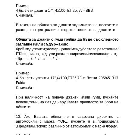
Пример:
4 бр. Лети джанти 17", 4х100, ЕТ 25, 7J - BBS
Снимка/и.
В текста на обявата за джанти задължително посочете и
размера на централния отвор, състоянието на джантите.
Обявата за джанти с гуми трябва да бъде със следното
заглавие и/или съдържание:
брой;вид джанти;размер-цолаж/междуболтово разстояние/
ЕТ/широчина; вид гуми;размер-широчина/височина/цолаж;
..бр. .... .../.../.../... с .... .../.../...
Снимка/и.
Пример:
4 бр. лети джанти 17",4х100,ЕТ25,7J с Летни 205/45 R17
Fulda
Снимка/и
При наличност на повече джанти и/или гуми, пускайте
повече теми, но без да нарушавате правилото за броя на
обявите.
13. Ако Вашата обява не е свързана директно с
автомобили с марка ФОРД, пуснете я в подраздела
„Продавам /всичко различно от автомобили с марка Форд/“.