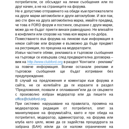
потребители, се обсъждат на лични съобщения или по
друг начин, а не на страниците на форума.
Не е допустимо отправянето на обиди към притежателите
на други марки автомобили и други автоклубове. И все пак,
ако сте фен на друга автомобилна марка, имайте предвид,
че това е FORD форум и постинги, свързани с други марки,
може да не бъдат приети винаги равнодушно. Не влизайте
в конфликти или спорове на тема коя марка е по-добра.
Поместването във форума на линкове към информация в
някои сайтове или форуми е възможно да бъде предмет
на рестрикция, по преценка на модераторите.
Извън частните обяви, рекламата и търговски съобщения
на търговци се извършва след предварителна договорка –
виж на
http://www.clubford.org
в раздел “Контакти - реклама”
за повече информация. Всички останали реклами и
търговски съобщения ще бъдат изтривани без
предупреждение.
В случай на предложения и коментари към форума и
сайта, не се колебайте да ги изразите в раздел
“Предложения, похвали и оплаквания”или да се свържете
с произволно избран модератор или да пишете на
office@clubford.org
.
При системно нарушаване на правилата, промяна на
модераторска редакция от потребител, опит за
манипулиране на форума/сайта, както и при обида на
потребител, модератор, администратор, на форума или
клуба като цяло, може да се задейства процедурата за
забрана (БАН) и/или да се наложи ограничение на