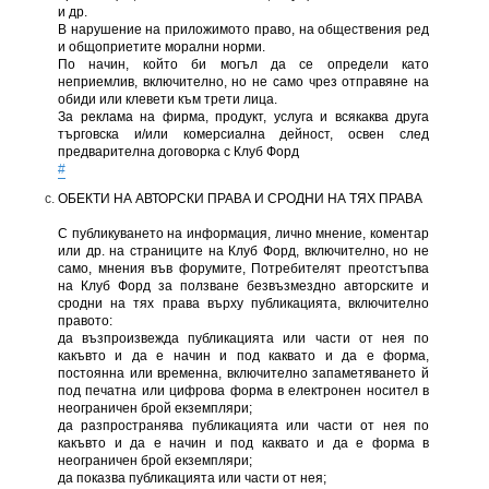
и др.
В нарушение на приложимото право, на обществения ред
и общоприетите морални норми.
По начин, който би могъл да се определи като
неприемлив, включително, но не само чрез отправяне на
обиди или клевети към трети лица.
За реклама на фирма, продукт, услуга и всякаква друга
търговска и/или комерсиална дейност, освен след
предварителна договорка с Клуб Форд
#
ОБЕКТИ НА АВТОРСКИ ПРАВА И СРОДНИ НА ТЯХ ПРАВА
С публикуването на информация, лично мнение, коментар
или др. на страниците на Клуб Форд, включително, но не
само, мнения във форумите, Потребителят преотстъпва
на Клуб Форд за ползване безвъзмездно авторските и
сродни на тях права върху публикацията, включително
правото:
да възпроизвежда публикацията или части от нея по
какъвто и да е начин и под каквато и да е форма,
постоянна или временна, включително запаметяването й
под печатна или цифрова форма в електронен носител в
неограничен брой екземпляри;
да разпространява публикацията или части от нея по
какъвто и да е начин и под каквато и да е форма в
неограничен брой екземпляри;
да показва публикацията или части от нея;