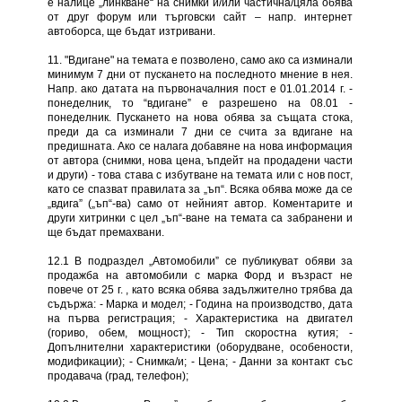
е налице „линкване“ на снимки и/или частична/цяла обява
от друг форум или търговски сайт – напр. интернет
автоборса, ще бъдат изтривани.
11. "Вдигане" на темата е позволено, само ако са изминали
минимум 7 дни от пускането на последното мнение в нея.
Напр. ако датата на първоначалния пост е 01.01.2014 г. -
понеделник, то “вдигане” е разрешено на 08.01 -
понеделник. Пускането на нова обява за същата стока,
преди да са изминали 7 дни се счита за вдигане на
предишната. Ако се налага добавяне на нова информация
от автора (снимки, нова цена, ъпдейт на продадени части
и други) - това става с избутване на темата или с нов пост,
като се спазват правилата за „ъп“. Всяка обява може да се
„вдига” („ъп“-ва) само от нейният автор. Коментарите и
други хитринки с цел „ъп“-ване на темата са забранени и
ще бъдат премахвани.
12.1 В подраздел „Автомобили” се публикуват обяви за
продажба на автомобили с марка Форд и възраст не
повече от 25 г. , като всяка обява задължително трябва да
съдържа: - Марка и модел; - Година на производство, дата
на първа регистрация; - Характеристика на двигател
(гориво, обем, мощност); - Тип скоростна кутия; -
Допълнителни характеристики (оборудване, особености,
модификации); - Снимка/и; - Цена; - Данни за контакт със
продавача (град, телефон);