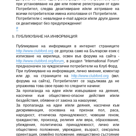
при установяване на две или повече регистрации от един
Потребител, следва деактивиране и/или изтриване на
всички потребителски имена използвани от Потребителя.
Потребители с невалидни e-mail адреси и/или други данни
се деактивират без предупреждение!
#
ПУБЛИКУВАНЕ НА ИНФОРМАЦИЯ
Публикуване на информация в интернет страниците
http://www.clubford.org
се допуска само на Български език с
изписване на кирилица, освен във форума на сайта -
http://www.clubford.org/forum
, в раздел “International Forum”
предназначен за чуждоезични потребители на Клуб Форд.
При публикуване на информация, лично мнение, коментар
или др. на страниците на
http://www.clubford.org
(вкл.
форума на сайта), Потребителят се задължава да не
упражнява това свое право по следните начини:
За пропаганда на идеи и/или извършване на деяния,
насочени към обществено-опасни действия и/или
бездействия, обявени от закона за наказуеми;
За пропаганда на идеи и/или деяния, насочени към
дискриминация, основана на признак пол, раса,
народност, етническа принадлежност, човешки геном,
гражданство, произход, религия или вяра, образование,
убеждения, политическа принадлежност, лично или
обществено положение, увреждане, възраст, сексуална
ориентация, семейно положение, имуществено състояние