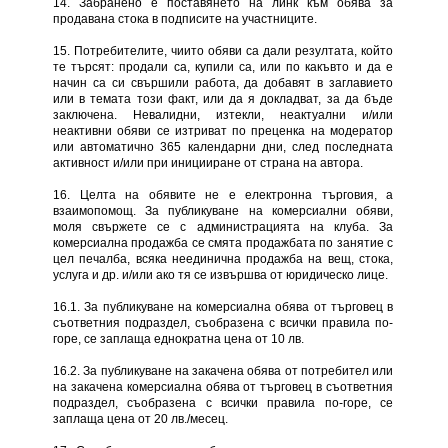
14. Забранено е поставянето на линк към обява за
продавана стока в подписите на участниците.
15. Потребителите, чиито обяви са дали резултата, който
те търсят: продали са, купили са, или по какъвто и да е
начин са си свършили работа, да добавят в заглавието
или в темата този факт, или да я докладват, за да бъде
заключена. Невалидни, изтекли, неактуални и/или
неактивни обяви се изтриват по преценка на модератор
или автоматично 365 календарни дни, след последната
активност и/или при иницииране от страна на автора.
16. Целта на обявите не е електронна търговия, а
взаимопомощ. За публикуване на комерсиални обяви,
моля свържете се с администрацията на клуба. За
комерсиална продажба се смята продажбата по занятие с
цел печалба, всяка неединична продажба на вещ, стока,
услуга и др. и/или ако тя се извършва от юридическо лице.
16.1. За публикуване на комерсиална обява от търговец в
съответния подраздел, съобразена с всички правила по-
горе, се заплаща еднократна цена от 10 лв.
16.2. За публикуване на закачена обява от потребител или
на закачена комерсиална обява от търговец в съответния
подраздел, съобразена с всички правила по-горе, се
заплаща цена от 20 лв./месец.