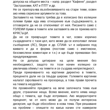
допуска на общите места – напр. раздел “Кафене“, раздел
“Застраховки, КАТ и ПТП” и др.
Не се препоръчва възобновяването на стари теми, освен
ако няма сериозни аргументи за това.
Заглавието на темата трябва да е изписано без излишни
големи букви ида има отношение към съдържанието, a
отговорите да не се отклоняват от нея. Писането само с
ГОЛЕМИ букви в темите или заглавията им се приема като
КРЯСЪЦИ.
Да не се превръщат темите в чат, освен изрично
създадените с тази цел, като може да се използват лични
съобщения (ЛС), Skype и др. СПАМ- ът е забранен под
каквато и да е форма (постове само с емотикони,
безсмислени коментари и т.н.) и ще бъде премахван без
предупреждение.
Не се допуска цитиране на цели мнения без
необходимост, защото по този начин излишно се
увеличава обемът на темите и се създава непрегледност.
Преди прикачването на картинки директно в темите,
преценете дали не са твърде широки. Големите картинки
налагат скролването на прозореца, а това прави прочита
на темата неудобен.
Не променяйте предмета на вече започната тема към
други, странични неща. Всяко мнение, което няма нищо
общо с темата, ще бъде изтривано. Ако модераторите
преценят, че от него може да се получи интересна
дискусия, ще бъде обособено в нова тема. При решаване
на проблем – опишете по какъв начин сте намерили