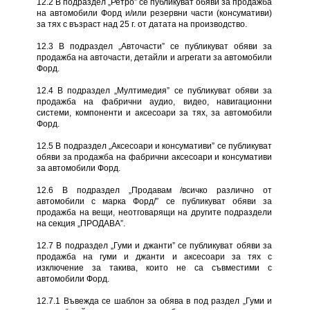
12.2 В подраздел „Ретро” се публикуват обяви за продажба
на автомобили Форд и/или резервни части (консумативи)
за тях с възраст над 25 г. от датата на производство.
12.3 В подраздел „Авточасти” се публикуват обяви за
продажба на авточасти, детайли и агрегати за автомобили
Форд.
12.4 В подраздел „Мултимедия” се публикуват обяви за
продажба на фабрични аудио, видео, навигационни
системи, компоненти и аксесоари за тях, за автомобили
Форд.
12.5 В подраздел „Аксесоари и консумативи” се публикуват
обяви за продажба на фабрични аксесоари и консумативи
за автомобили Форд.
12.6 В подраздел „Продавам /всичко различно от
автомобили с марка Форд/” се публикуват обяви за
продажба на вещи, неотговарящи на другите подраздели
на секция „ПРОДАВА”.
12.7 В подраздел „Гуми и джанти” се публикуват обяви за
продажба на гуми и джанти и аксесоари за тях с
изключение за такива, които не са съвместими с
автомобили Форд.
12.7.1 Въвежда се шаблон за обява в под раздел „Гуми и