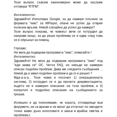
Този въпрос съвсем закономерно може да заслужи
отговора "RTFM".
Интелигентно:
Здравейте! Използвах Google, за да намеря плъгини за
формата "хикс" за MPlayer, обаче не успях да открия
полезни връзки. Някой случайно да успял да намери?
Този въпрос показва, че човекът вече се потрудил да
направи нещо, за да реши проблема си и едва след това
се е обрънал за помощ.
Глупаво:
Не мога да подкарам програмата "хикс", помагайте !
Интелигентно:
Здравейте! Не мога да подкарам програмата "хикс" под
"еди каква си" ОС. Четох FAQ, но никъде не намерих
описан подобен проблем. Дава ми следните съобщения ...
Някой да е имал подобен проблем и да го е решил ?
Мда-а-а-а... Този човек е посочил 1) операционната
система, 2) потрудил се е да прочете документацията,
където не е намерил описание на този проблем, и 3)
изпратил е подробно описание на съобщението за
грешка.
Излишно е да поясняваме, че хората, отговарящи във
форумите, не са врачки и не могат да отгатнат по звездите
точно какво дъно използвате и какъв в крайна сметка е
проблемът.