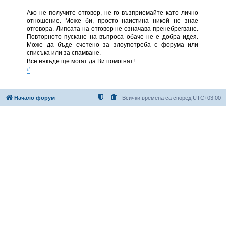
Ако не получите отговор, не го възприемайте като лично
отношение. Може би, просто наистина никой не знае
отговора. Липсата на отговор не означава пренебрегване.
Повторното пускане на въпроса обаче не е добра идея.
Може да бъде счетено за злоупотреба с форума или
списъка или за спамване.
Все някъде ще могат да Ви помогнат!
#
Начало форум
Всички времена са според
UTC+03:00