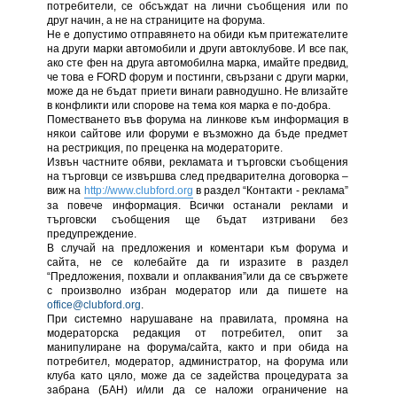
потребители, се обсъждат на лични съобщения или по
друг начин, а не на страниците на форума.
Не е допустимо отправянето на обиди към притежателите
на други марки автомобили и други автоклубове. И все пак,
ако сте фен на друга автомобилна марка, имайте предвид,
че това е FORD форум и постинги, свързани с други марки,
може да не бъдат приети винаги равнодушно. Не влизайте
в конфликти или спорове на тема коя марка е по-добра.
Поместването във форума на линкове към информация в
някои сайтове или форуми е възможно да бъде предмет
на рестрикция, по преценка на модераторите.
Извън частните обяви, рекламата и търговски съобщения
на търговци се извършва след предварителна договорка –
виж на
http://www.clubford.org
в раздел “Контакти - реклама”
за повече информация. Всички останали реклами и
търговски съобщения ще бъдат изтривани без
предупреждение.
В случай на предложения и коментари към форума и
сайта, не се колебайте да ги изразите в раздел
“Предложения, похвали и оплаквания”или да се свържете
с произволно избран модератор или да пишете на
office@clubford.org
.
При системно нарушаване на правилата, промяна на
модераторска редакция от потребител, опит за
манипулиране на форума/сайта, както и при обида на
потребител, модератор, администратор, на форума или
клуба като цяло, може да се задейства процедурата за
забрана (БАН) и/или да се наложи ограничение на