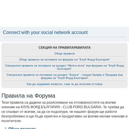
Connect with your social network account
СЕКЦИЯ НА ПРАВИЛАРАВИЛАТА
Общи правила
Общи правила за ползване на форумa на "Клуб Форд България"
Специални правила за ползване на раздел "Моята кола" във форумa на "Клуб Форд
България"
Специални правила за ползване на раздел "Борса" - секции Купува и Продава във
форумa на "Клуб Форд България"
Как да задаваме въпроси, така че да получим отговор
Правила на Форума
Тези правила са дадени за разясняване на отговорностите на всички
членове на КЛУБ ФОРД БЪЛГАРИЯ - CLUB FORD BULGARIA. Те трябва да
се спазват от всички, за да се подсигури, че нашият форум ще работи
безпроблемно и ще бъде приятен и продуктивен за всички негови членове и
посетители.
Общи правила