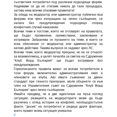
съответния потребител под различни подходящи форми.
Надяваме се да не стигаме никога до тази процедура,
затова нека всички спазваме правилата!
За обида на модератор или администратор публично във
форума или чрез изпращане на лично съобщение, се
налага без предупреждение подходящо според
конкретния случай наказание.
Всички теми и постове, които не отговарят на правилата,
ще бъдат променяни, премествани, заключвани и
изтривани. Забранява се пускането на теми, в които се
иска обяснение от модератор или администратор за
негово действие. Такива въпроси се задават чрез ЛС.
Всички теми, които модератор прецени, че не се отнасят
за взаимопомощ, а целят печалба за сметка на Сдружение
“Клуб Форд България“ ще бъдат изтривани без
предупреждение.
Гореописаните правила важат за всички потребители в
този форум, включително административния екип и
членовете на клуба. Ако имате съмнение за двоен
стандарт при тяхното прилагане, моля обърнете се към
член на Управителния съвет на Сдружение “Клуб Форд
България“ чрез лично съобщение.
Имайте предвид, че в две идентични на пръв поглед
ситуации, реакцията на модераторите може да бъде
различна с оглед история на конфликт, необщодостъпни
факти, “досие” на потребител и редица други фактори,
които правят всяка ситуация уникална.
#