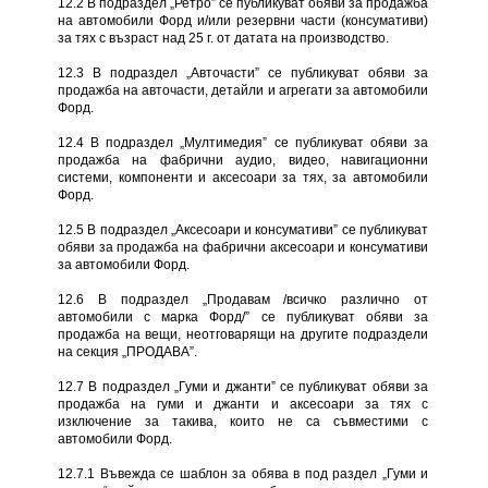
12.2 В подраздел „Ретро” се публикуват обяви за продажба
на автомобили Форд и/или резервни части (консумативи)
за тях с възраст над 25 г. от датата на производство.
12.3 В подраздел „Авточасти” се публикуват обяви за
продажба на авточасти, детайли и агрегати за автомобили
Форд.
12.4 В подраздел „Мултимедия” се публикуват обяви за
продажба на фабрични аудио, видео, навигационни
системи, компоненти и аксесоари за тях, за автомобили
Форд.
12.5 В подраздел „Аксесоари и консумативи” се публикуват
обяви за продажба на фабрични аксесоари и консумативи
за автомобили Форд.
12.6 В подраздел „Продавам /всичко различно от
автомобили с марка Форд/” се публикуват обяви за
продажба на вещи, неотговарящи на другите подраздели
на секция „ПРОДАВА”.
12.7 В подраздел „Гуми и джанти” се публикуват обяви за
продажба на гуми и джанти и аксесоари за тях с
изключение за такива, които не са съвместими с
автомобили Форд.
12.7.1 Въвежда се шаблон за обява в под раздел „Гуми и