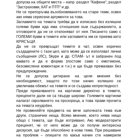
допуска на общите места – напр. раздел “Кафене“, раздел
“Застраховки, КАТ и ПТП” и др.
Не се препоръчва възобновяването на стари теми, освен
ако няма сериозни аргументи за това.
Заглавието на темата трябва да е изписано без излишни
големи букви ида има отношение към съдържанието, a
отговорите да не се отклоняват от нея. Писането само с
ГОЛЕМИ букви в темите или заглавията им се приема като
КРЯСЪЦИ.
Да не се превръщат темите в чат, освен изрично
създадените с тази цел, като може да се използват лични
съобщения (ЛС), Skype и др. СПАМ- ът е забранен под
каквато и да е форма (постове само с емотикони,
безсмислени коментари и т.н.) и ще бъде премахван без
предупреждение.
Не се допуска цитиране на цели мнения без
необходимост, защото по този начин излишно се
увеличава обемът на темите и се създава непрегледност.
Преди прикачването на картинки директно в темите,
преценете дали не са твърде широки. Големите картинки
налагат скролването на прозореца, а това прави прочита
на темата неудобен.
Не променяйте предмета на вече започната тема към
други, странични неща. Всяко мнение, което няма нищо
общо с темата, ще бъде изтривано. Ако модераторите
преценят, че от него може да се получи интересна
дискусия, ще бъде обособено в нова тема. При решаване
на проблем – опишете по какъв начин сте намерили