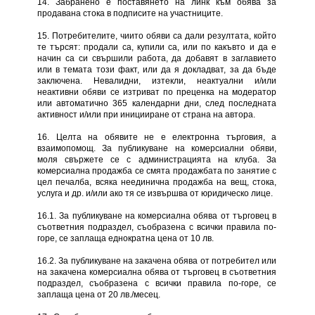
14. Забранено е поставянето на линк към обява за
продавана стока в подписите на участниците.
15. Потребителите, чиито обяви са дали резултата, който
те търсят: продали са, купили са, или по какъвто и да е
начин са си свършили работа, да добавят в заглавието
или в темата този факт, или да я докладват, за да бъде
заключена. Невалидни, изтекли, неактуални и/или
неактивни обяви се изтриват по преценка на модератор
или автоматично 365 календарни дни, след последната
активност и/или при иницииране от страна на автора.
16. Целта на обявите не е електронна търговия, а
взаимопомощ. За публикуване на комерсиални обяви,
моля свържете се с администрацията на клуба. За
комерсиална продажба се смята продажбата по занятие с
цел печалба, всяка неединична продажба на вещ, стока,
услуга и др. и/или ако тя се извършва от юридическо лице.
16.1. За публикуване на комерсиална обява от търговец в
съответния подраздел, съобразена с всички правила по-
горе, се заплаща еднократна цена от 10 лв.
16.2. За публикуване на закачена обява от потребител или
на закачена комерсиална обява от търговец в съответния
подраздел, съобразена с всички правила по-горе, се
заплаща цена от 20 лв./месец.