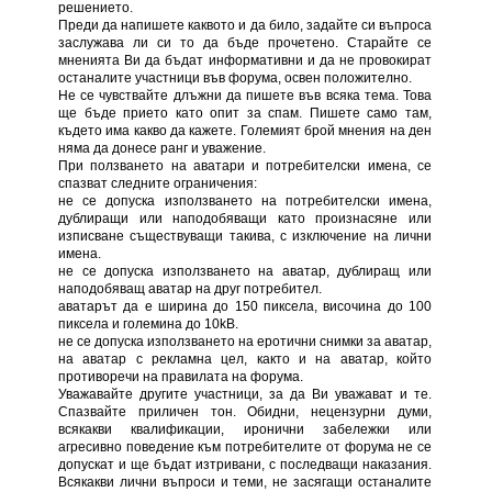
решението.
Преди да напишете каквото и да било, задайте си въпроса
заслужава ли си то да бъде прочетено. Старайте се
мненията Ви да бъдат информативни и да не провокират
останалите участници във форума, освен положително.
Не се чувствайте длъжни да пишете във всяка тема. Това
ще бъде прието като опит за спам. Пишете само там,
където има какво да кажете. Големият брой мнения на ден
няма да донесе ранг и уважение.
При ползването на аватари и потребителски имена, се
спазват следните ограничения:
не се допуска използването на потребителски имена,
дублиращи или наподобяващи като произнасяне или
изписване съществуващи такива, с изключение на лични
имена.
не се допуска използването на аватар, дублиращ или
наподобяващ аватар на друг потребител.
аватарът да е ширина до 150 пиксела, височина до 100
пиксела и големина до 10kB.
не се допуска използването на еротични снимки за аватар,
на аватар с рекламна цел, както и на аватар, който
противоречи на правилата на форума.
Уважавайте другите участници, за да Ви уважават и те.
Спазвайте приличен тон. Обидни, нецензурни думи,
всякакви квалификации, иронични забележки или
агресивно поведение към потребителите от форума не се
допускат и ще бъдат изтривани, с последващи наказания.
Всякакви лични въпроси и теми, не засягащи останалите