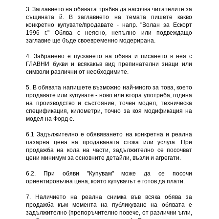
3. Заглавието на обявата трябва да насочва читателите за
същината й. В заглавието на темата пишете какво
конкретно купувате/продавате - напр. "Волан за Ескорт
1996 г." Обява с неясно, непълно или подвеждащо
заглавие ще бъде своевременно модерирана.
4. Забранено е пускането на обява и писането в нея с
ГЛАВНИ букви и всякакъв вид препинателни знаци или
символи различни от необходимите.
5. В обявата напишете възможно най-много за това, което
продавате или купувате - ново или втора употреба, година
на производство и състояние, точен модел, техническа
спецификация, километри, точно за коя модификация на
модел на Форд е.
6.1 Задължително е обявяването на конкретна и реална
пазарна цена на продаваната стока или услуга. При
продажба на кола на части, задължително се посочват
цени минимум за основните детайли, възли и агрегати.
6.2. При обяви "Купувам" може да се посочи
ориентировъчна цена, която купувачът е готов да плати.
7. Наличието на реална снимка във всяка обява за
продажба към момента на публикуване на обявата е
задължително (препоръчително повече, от различни ъгли,