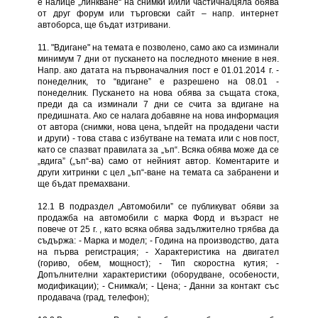
е налице „линкване“ на снимки и/или частична/цяла обява
от друг форум или търговски сайт – напр. интернет
автоборса, ще бъдат изтривани.
11. "Вдигане" на темата е позволено, само ако са изминали
минимум 7 дни от пускането на последното мнение в нея.
Напр. ако датата на първоначалния пост е 01.01.2014 г. -
понеделник, то “вдигане” е разрешено на 08.01 -
понеделник. Пускането на нова обява за същата стока,
преди да са изминали 7 дни се счита за вдигане на
предишната. Ако се налага добавяне на нова информация
от автора (снимки, нова цена, ъпдейт на продадени части
и други) - това става с избутване на темата или с нов пост,
като се спазват правилата за „ъп“. Всяка обява може да се
„вдига” („ъп“-ва) само от нейният автор. Коментарите и
други хитринки с цел „ъп“-ване на темата са забранени и
ще бъдат премахвани.
12.1 В подраздел „Автомобили” се публикуват обяви за
продажба на автомобили с марка Форд и възраст не
повече от 25 г. , като всяка обява задължително трябва да
съдържа: - Марка и модел; - Година на производство, дата
на първа регистрация; - Характеристика на двигател
(гориво, обем, мощност); - Тип скоростна кутия; -
Допълнителни характеристики (оборудване, особености,
модификации); - Снимка/и; - Цена; - Данни за контакт със
продавача (град, телефон);