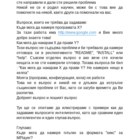
сте направили и дали сте решили проблема
Никой не се е родил научен, може би с това вие да
помогнете на някой, както други са помогнали на вас.
Въпроси, които не трябва да задаваме:
Къде мога да намеря програмата Х?
За тази работа има
http://www.google.com
и Вие много
добре знаете това!
Как мога да накарам Х да прави Y?
Този въпрос не съдържа проблем и би трябвало да намери
отговора си в респективното "README", "INSTALL" или
"help". Съвсем отделен въпрос е ако вече сте изчели
нещата и не сте намерили отговор. Тогава въпроса би бил
: "Как мога да накарам Х да прави Y? Не намерих нищо в
хелпа"
Моята {програма, конфигурация, кола} не работи
Това не е въпрос и никой не е длъжен да изтръгне
същинския проблем от Вас, като си загуби времето да Ви
разпитва.
Добрият въпрос и лошият въпрос
Тук ще се опитаме да илюстрираме с примери как да
задаваме въпросите интелигентно, като ще сравним един
интелигентен и един глупав въпрос.
Глупаво:
Къде мога да намеря плъгин за формата "хикс" за
MPlayer?