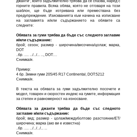
джанти“, който задължително трябва да се спазва, наред с
горните правила. Всяка обява, която не отговаря на този
шаблон, ще бъде изтривана или премествана без
предупреждение. Изискванията към начина на изписване
на заглавията и/или съдържанието на обявите са
следните:
Обявата за гуми трябва да бъде със следното заглавие
и/или съдържание:
брой; сезон; размер - широчина/височина/цолаж; марка,
DOT
..бр. ..... .../.../... ..., DOT:…
Снимка/и.
Пример:
4 бр. Зимни гуми 205/45 R17 Continental, DOT:5212
Снимка/и.
В текста на обявата за гуми задължително посочете и
модел, товарен и скоростен индекс на гумите, информация
за степен и равномерност на износване.
Обявата за джанти трябва да бъде със следното
заглавие и/или съдържание:
брой; вид; размер - цолаж/междуболтово разстояние/ЕТ/
широчина; марка (ако ви е известна)
..бр. ..... .../.../.../... ...
Снимка/и.