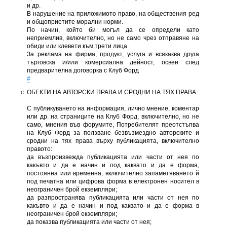
и др.
В нарушение на приложимото право, на обществения ред
и общоприетите морални норми.
По начин, който би могъл да се определи като
неприемлив, включително, но не само чрез отправяне на
обиди или клевети към трети лица.
За реклама на фирма, продукт, услуга и всякаква друга
търговска и/или комерсиална дейност, освен след
предварителна договорка с Клуб Форд
#
ОБЕКТИ НА АВТОРСКИ ПРАВА И СРОДНИ НА ТЯХ ПРАВА
С публикуването на информация, лично мнение, коментар
или др. на страниците на Клуб Форд, включително, но не
само, мнения във форумите, Потребителят преотстъпва
на Клуб Форд за ползване безвъзмездно авторските и
сродни на тях права върху публикацията, включително
правото:
да възпроизвежда публикацията или части от нея по
какъвто и да е начин и под каквато и да е форма,
постоянна или временна, включително запаметяването й
под печатна или цифрова форма в електронен носител в
неограничен брой екземпляри;
да разпространява публикацията или части от нея по
какъвто и да е начин и под каквато и да е форма в
неограничен брой екземпляри;
да показва публикацията или части от нея;