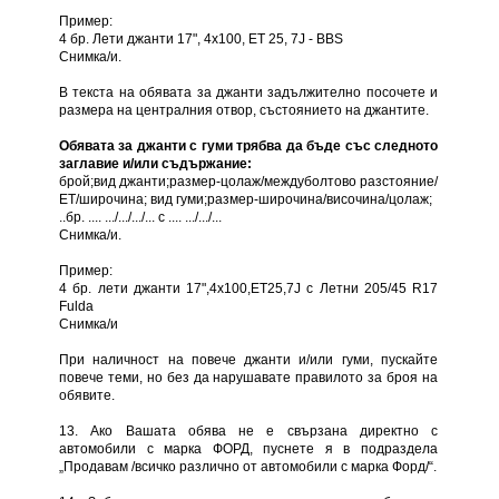
Пример:
4 бр. Лети джанти 17", 4х100, ЕТ 25, 7J - BBS
Снимка/и.
В текста на обявата за джанти задължително посочете и
размера на централния отвор, състоянието на джантите.
Обявата за джанти с гуми трябва да бъде със следното
заглавие и/или съдържание:
брой;вид джанти;размер-цолаж/междуболтово разстояние/
ЕТ/широчина; вид гуми;размер-широчина/височина/цолаж;
..бр. .... .../.../.../... с .... .../.../...
Снимка/и.
Пример:
4 бр. лети джанти 17",4х100,ЕТ25,7J с Летни 205/45 R17
Fulda
Снимка/и
При наличност на повече джанти и/или гуми, пускайте
повече теми, но без да нарушавате правилото за броя на
обявите.
13. Ако Вашата обява не е свързана директно с
автомобили с марка ФОРД, пуснете я в подраздела
„Продавам /всичко различно от автомобили с марка Форд/“.