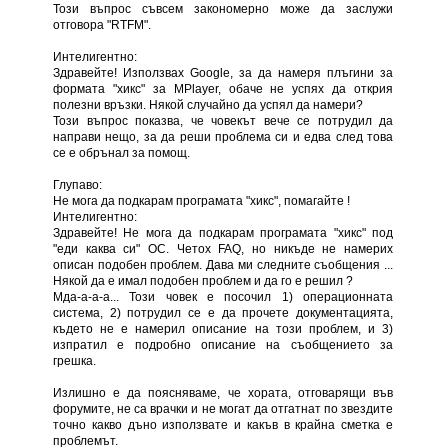
Този въпрос съвсем закономерно може да заслужи
отговора "RTFM".
Интелигентно:
Здравейте! Използвах Google, за да намеря плъгини за
формата "хикс" за MPlayer, обаче не успях да открия
полезни връзки. Някой случайно да успял да намери?
Този въпрос показва, че човекът вече се потрудил да
направи нещо, за да реши проблема си и едва след това
се е обрънал за помощ.
Глупаво:
Не мога да подкарам програмата "хикс", помагайте !
Интелигентно:
Здравейте! Не мога да подкарам програмата "хикс" под
"еди каква си" ОС. Четох FAQ, но никъде не намерих
описан подобен проблем. Дава ми следните съобщения ...
Някой да е имал подобен проблем и да го е решил ?
Мда-а-а-а... Този човек е посочил 1) операционната
система, 2) потрудил се е да прочете документацията,
където не е намерил описание на този проблем, и 3)
изпратил е подробно описание на съобщението за
грешка.
Излишно е да поясняваме, че хората, отговарящи във
форумите, не са врачки и не могат да отгатнат по звездите
точно какво дъно използвате и какъв в крайна сметка е
проблемът.