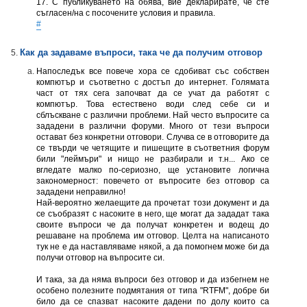
17. С публикуването на обява, вие декларирате, че сте
съгласен/на с посочените условия и правила.
#
Как да задаваме въпроси, така че да получим отговор
Напоследък все повече хора се сдобиват със собствен
компютър и съответно с достъп до интернет. Голямата
част от тях сега започват да се учат да работят с
компютър. Това естествено води след себе си и
сблъскване с различни проблеми. Най често въпросите са
зададени в различни форуми. Много от тези въпроси
остават без конкретни отговори. Случва се в отговорите да
се твърди че четящите и пишещите в съответния форум
били "леймъри" и нищо не разбирали и т.н... Ако се
вгледате малко по-сериозно, ще установите логична
закономерност: повечето от въпросите без отговор са
зададени неправилно!
Най-вероятно желаещите да прочетат този документ и да
се съобразят с насоките в него, ще могат да зададат така
своите въпроси че да получат конкретен и водещ до
решаване на проблема им отговор. Целта на написаното
тук не е да наставлявамe някой, а да помогнeм може би да
получи отговор на въпросите си.
И така, за да няма въпроси без отговор и да избегнем не
особено полезните подмятания от типа "RTFM", добре би
било да се спазват насоките дадени по долу които са