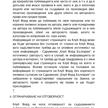
да преработва публикацията или части от нея, в т.ч. и да я
допълва или внася промени в нея, както и да я използва
изцяло или частично за създаване на производни (вкл.
печатни) произведения или други обекти на авторското
право или сродни права;
Клуб Форд може да публикува по своя преценка или по
изрично писмено искане на автора, името или псевдонима
на автора на публикацията и/или съдържащите се в нея
произведения, обект на авторското право, когато ги
използва по изброения по- горе начин.
Информация от интернет страниците на Клуб Форд може
да бъде цитирана без съгласие от страна на Клуб Форд,
като задължително трябва да се упомене източникът на
тази информация - Сдружение „Клуб Форд България”, и
източникът (авторът), като в случай, че информацията се
цитира в интернет, тя трябва да бъде придружена и с линк
(хипервръзка) към страницата на Клуб Форд на която е
публикувана. Всички останали случаи на ползване на
информация от страниците на Клуб Форд, без изричното
писмено съгласие на Сдружение „Клуб Форд България”, са
забранени и представляват нарушение на Закона за
авторското право и сродните му права и ще бъдат
преследвани.
#
ОГРАНИЧАВАНЕ НА ОТГОВОРНОСТ
Клуб Форд не носи отговорност за съдържанието