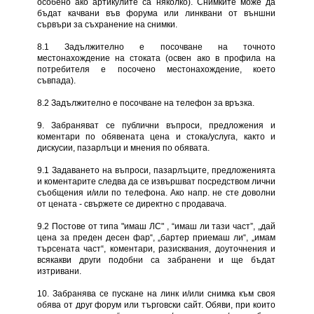
особено ако артикулите са няколко). Снимките може да
бъдат качвани във форума или линквани от външни
сървъри за съхранение на снимки.
8.1 Задължително е посочване на точното
местонахождение на стоката (освен ако в профила на
потребителя е посочено местонахождение, което
съвпада).
8.2 Задължително е посочване на телефон за връзка.
9. Забраняват се публични въпроси, предложения и
коментари по обявената цена и стока/услуга, както и
дискусии, пазарлъци и мнения по обявата.
9.1 Задаването на въпроси, пазарлъците, предложенията
и коментарите следва да се извършват посредством лични
съобщения и/или по телефона. Ако напр. не сте доволни
от цената - свържете се директно с продавача.
9.2 Постове от типа "имаш ЛС" , “имаш ли тази част”, „дай
цена за преден десен фар“, „бартер приемаш ли“, „имам
търсената част“, коментари, разисквания, доуточнения и
всякакви други подобни са забранени и ще бъдат
изтривани.
10. Забранява се пускане на линк и/или снимка към своя
обява от друг форум или търговски сайт. Обяви, при които