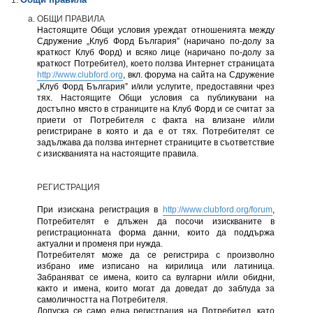
ОБЩИ ПРАВИЛА
Настоящите Общи условия уреждат отношенията между
Сдружение „Клуб Форд България” (наричано по-долу за
краткост Клуб Форд) и всяко лице (наричано по-долу за
краткост Потребител), което ползва Интернет страницата
http://www.clubford.org
, вкл. форума на сайта на Сдружение
„Клуб Форд България” и/или услугите, предоставяни чрез
тях. Настоящите Общи условия са публикувани на
достъпно място в страниците на Клуб Форд и се считат за
приети от Потребителя с факта на влизане и/или
регистриране в която и да е от тях. Потребителят се
задължава да ползва интернет страниците в съответствие
с изискванията на настоящите правила.
РЕГИСТРАЦИЯ
При изискана регистрация в
http://www.clubford.org/forum
,
Потребителят е длъжен да посочи изискваните в
регистрационната форма данни, които да поддържа
актуални и променя при нужда.
Потребителят може да се регистрира с произволно
избрано име изписано на кирилица или латиница.
Забраняват се имена, които са вулгарни и/или обидни,
както и имена, които могат да доведат до заблуда за
самоличността на Потребителя.
Допуска се само една регистрация на Потребител, като