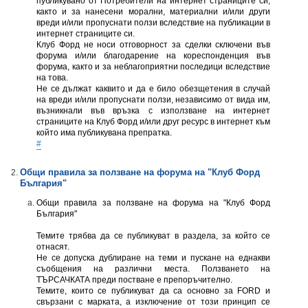
публикувано от Потребители на интернет страниците си,
както и за нанесени морални, материални и/или други
вреди и/или пропуснати ползи вследствие на публикации в
интернет страниците си.
Клуб Форд не носи отговорност за сделки сключени във
форума и/или благодарение на кореспонденция във
форума, както и за неблагоприятни последици вследствие
на това.
Не се дължат каквито и да е било обезщетения в случай
на вреди и/или пропуснати ползи, независимо от вида им,
възникнали във връзка с използване на интернет
страниците на Клуб Форд и/или друг ресурс в интернет към
който има публикувана препратка.
#
Общи правила за ползване на форумa на "Клуб Форд
България"
Общи правила за ползване на форумa на "Клуб Форд
България"
Темите трябва да се публикуват в раздела, за който се
отнасят.
Не се допуска дублиране на теми и пускане на еднакви
съобщения на различни места. Ползването на
ТЪРСАЧКАТА преди постване e препоръчително.
Темите, които се публикуват да са основно за FORD и
свързани с марката, а изключение от този принцип се