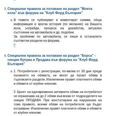
Специални правила за ползване на раздел "Моята
кола" във форумa на "Клуб Форд България"
В темите се публикуват и коментират снимки, обща
информация и кратка история (по желание) на Вашата
кола, ъпгрейди, процеси на доработка, актуално
състояние на автомобила и др. подобни.
За проблеми по автомобила, се пише в останалите
съответни раздели на форума.
#
Специални правила за ползване на раздел "Борса" -
секции Купува и Продава във форумa на "Клуб Форд
България"
1. Потребители с регистрация, по-малка от 30 дни преди
пускането на обявата, не могат да пускат обява в
търговските раздели. Изключение правят платените обяви
и обявите от клубни членове.
2. Броят на едновременно активните обяви на потребител
се ограничава на до 2 обяви във всеки от подразделите на
секция ПРОДАВА. При констатиране на нарушение на
това правило, всички обяви на потребителя ще бъдат
изтривани. Изключение правят платените обяви и обявите
от клубни членове.