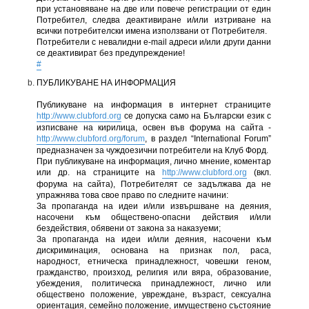
при установяване на две или повече регистрации от един
Потребител, следва деактивиране и/или изтриване на
всички потребителски имена използвани от Потребителя.
Потребители с невалидни e-mail адреси и/или други данни
се деактивират без предупреждение!
#
ПУБЛИКУВАНЕ НА ИНФОРМАЦИЯ
Публикуване на информация в интернет страниците
http://www.clubford.org
се допуска само на Български език с
изписване на кирилица, освен във форума на сайта -
http://www.clubford.org/forum
, в раздел “International Forum”
предназначен за чуждоезични потребители на Клуб Форд.
При публикуване на информация, лично мнение, коментар
или др. на страниците на
http://www.clubford.org
(вкл.
форума на сайта), Потребителят се задължава да не
упражнява това свое право по следните начини:
За пропаганда на идеи и/или извършване на деяния,
насочени към обществено-опасни действия и/или
бездействия, обявени от закона за наказуеми;
За пропаганда на идеи и/или деяния, насочени към
дискриминация, основана на признак пол, раса,
народност, етническа принадлежност, човешки геном,
гражданство, произход, религия или вяра, образование,
убеждения, политическа принадлежност, лично или
обществено положение, увреждане, възраст, сексуална
ориентация, семейно положение, имуществено състояние