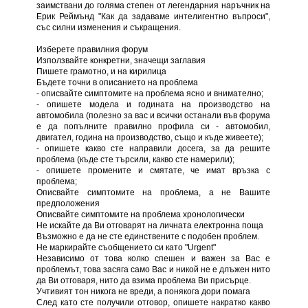
заимствани до голяма степен от легендарния наръчник на
Ерик Реймънд "Как да задаваме интелигентно въпроси",
със силни изменения и съкращения.
Изберете правилния форум
Използвайте конкретни, значещи заглавия
Пишете грамотно, и на кирилица
Бъдете точни в описанието на проблема
- описвайте симптомите на проблема ясно и внимателно;
- опишете модела и годината на производство на
автомобила (полезно за вас и всички останали във форума
е да попълните правилно профила си - автомобил,
двигател, година на производство, също и къде живеете);
- опишете какво сте направили досега, за да решите
проблема (къде сте търсили, какво сте намерили);
- опишете промените и смятате, че имат връзка с
проблема;
Описвайте симптомите на проблема, а не Вашите
предположения
Описвайте симптомите на проблема хронологически
Не искайте да Ви отговарят на личната електронна поща
Възможно е да не сте единствените с подобен проблем.
Не маркирайте съобщението си като "Urgent"
Независимо от това колко спешен и важен за Вас е
проблемът, това засяга само Вас и никой не е длъжен нито
да Ви отговаря, нито да взима проблема Ви присърце.
Учтивият тон никога не вреди, а понякога дори помага
След като сте получили отговор, опишете накратко какво