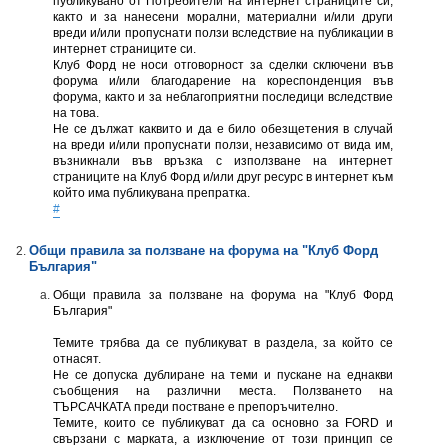
публикувано от Потребители на интернет страниците си,
както и за нанесени морални, материални и/или други
вреди и/или пропуснати ползи вследствие на публикации в
интернет страниците си.
Клуб Форд не носи отговорност за сделки сключени във
форума и/или благодарение на кореспонденция във
форума, както и за неблагоприятни последици вследствие
на това.
Не се дължат каквито и да е било обезщетения в случай
на вреди и/или пропуснати ползи, независимо от вида им,
възникнали във връзка с използване на интернет
страниците на Клуб Форд и/или друг ресурс в интернет към
който има публикувана препратка.
#
Общи правила за ползване на форумa на "Клуб Форд
България"
Общи правила за ползване на форумa на "Клуб Форд
България"
Темите трябва да се публикуват в раздела, за който се
отнасят.
Не се допуска дублиране на теми и пускане на еднакви
съобщения на различни места. Ползването на
ТЪРСАЧКАТА преди постване e препоръчително.
Темите, които се публикуват да са основно за FORD и
свързани с марката, а изключение от този принцип се