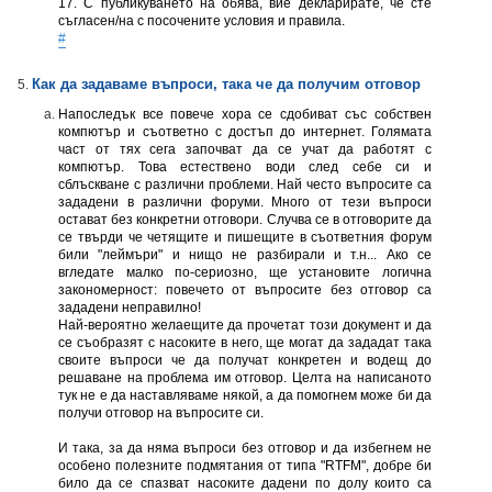
17. С публикуването на обява, вие декларирате, че сте
съгласен/на с посочените условия и правила.
#
Как да задаваме въпроси, така че да получим отговор
Напоследък все повече хора се сдобиват със собствен
компютър и съответно с достъп до интернет. Голямата
част от тях сега започват да се учат да работят с
компютър. Това естествено води след себе си и
сблъскване с различни проблеми. Най често въпросите са
зададени в различни форуми. Много от тези въпроси
остават без конкретни отговори. Случва се в отговорите да
се твърди че четящите и пишещите в съответния форум
били "леймъри" и нищо не разбирали и т.н... Ако се
вгледате малко по-сериозно, ще установите логична
закономерност: повечето от въпросите без отговор са
зададени неправилно!
Най-вероятно желаещите да прочетат този документ и да
се съобразят с насоките в него, ще могат да зададат така
своите въпроси че да получат конкретен и водещ до
решаване на проблема им отговор. Целта на написаното
тук не е да наставлявамe някой, а да помогнeм може би да
получи отговор на въпросите си.
И така, за да няма въпроси без отговор и да избегнем не
особено полезните подмятания от типа "RTFM", добре би
било да се спазват насоките дадени по долу които са