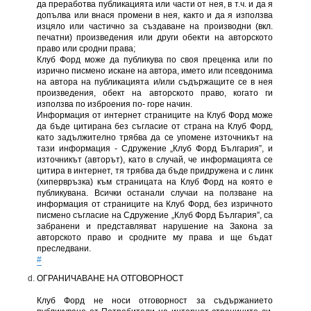
да преработва публикацията или части от нея, в т.ч. и да я
допълва или внася промени в нея, както и да я използва
изцяло или частично за създаване на производни (вкл.
печатни) произведения или други обекти на авторското
право или сродни права;
Клуб Форд може да публикува по своя преценка или по
изрично писмено искане на автора, името или псевдонима
на автора на публикацията и/или съдържащите се в нея
произведения, обект на авторското право, когато ги
използва по изброения по- горе начин.
Информация от интернет страниците на Клуб Форд може
да бъде цитирана без съгласие от страна на Клуб Форд,
като задължително трябва да се упомене източникът на
тази информация - Сдружение „Клуб Форд България”, и
източникът (авторът), като в случай, че информацията се
цитира в интернет, тя трябва да бъде придружена и с линк
(хипервръзка) към страницата на Клуб Форд на която е
публикувана. Всички останали случаи на ползване на
информация от страниците на Клуб Форд, без изричното
писмено съгласие на Сдружение „Клуб Форд България”, са
забранени и представляват нарушение на Закона за
авторското право и сродните му права и ще бъдат
преследвани.
#
ОГРАНИЧАВАНЕ НА ОТГОВОРНОСТ
Клуб Форд не носи отговорност за съдържанието