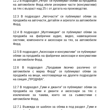
12.2 В подраздел „Ретро” се публикуват обяви за продажба
на автомобили Форд и/или резервни части (консумативи)
за тях с възраст над 25 г. от датата на производство.
12.3 В подраздел „Авточасти” се публикуват обяви за
продажба на авточасти, детайли и агрегати за автомобили
Форд.
12.4 В подраздел „Мултимедия” се публикуват обяви за
продажба на фабрични аудио, видео, навигационни
системи, компоненти и аксесоари за тях, за автомобили
Форд.
12.5 В подраздел „Аксесоари и консумативи” се публикуват
обяви за продажба на фабрични аксесоари и консумативи
за автомобили Форд.
12.6 В подраздел „Продавам /всичко различно от
автомобили с марка Форд/” се публикуват обяви за
продажба на вещи, неотговарящи на другите подраздели
на секция „ПРОДАВА”.
12.7 В подраздел „Гуми и джанти” се публикуват обяви за
продажба на гуми и джанти и аксесоари за тях с
изключение за такива, които не са съвместими с
автомобили Форд.
12.7.1 Въвежда се шаблон за обява в под раздел „Гуми и