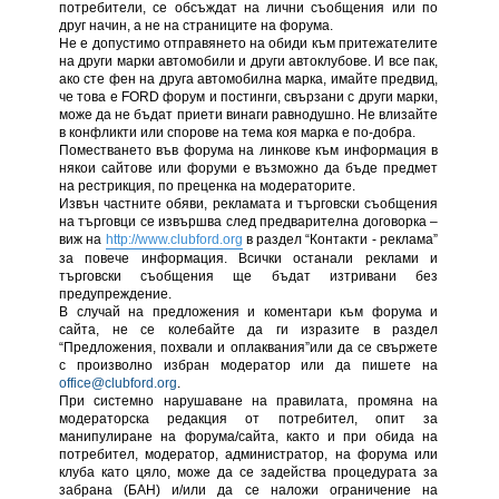
потребители, се обсъждат на лични съобщения или по
друг начин, а не на страниците на форума.
Не е допустимо отправянето на обиди към притежателите
на други марки автомобили и други автоклубове. И все пак,
ако сте фен на друга автомобилна марка, имайте предвид,
че това е FORD форум и постинги, свързани с други марки,
може да не бъдат приети винаги равнодушно. Не влизайте
в конфликти или спорове на тема коя марка е по-добра.
Поместването във форума на линкове към информация в
някои сайтове или форуми е възможно да бъде предмет
на рестрикция, по преценка на модераторите.
Извън частните обяви, рекламата и търговски съобщения
на търговци се извършва след предварителна договорка –
виж на
http://www.clubford.org
в раздел “Контакти - реклама”
за повече информация. Всички останали реклами и
търговски съобщения ще бъдат изтривани без
предупреждение.
В случай на предложения и коментари към форума и
сайта, не се колебайте да ги изразите в раздел
“Предложения, похвали и оплаквания”или да се свържете
с произволно избран модератор или да пишете на
office@clubford.org
.
При системно нарушаване на правилата, промяна на
модераторска редакция от потребител, опит за
манипулиране на форума/сайта, както и при обида на
потребител, модератор, администратор, на форума или
клуба като цяло, може да се задейства процедурата за
забрана (БАН) и/или да се наложи ограничение на