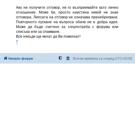
Ако не получите отговор, не го възприемайте като лично
отношение. Може би, просто наистина никой не знае
отговора. Липсата на отговор не означава пренебрегване.
Повторното пускане на въпроса обаче не е добра идея.
Може да бъде счетено за злоупотреба с форума или
списъка или за спамване.
Все някъде ще могат да Ви помогнат!
#
Начало форум
Всички времена са според
UTC+03:00