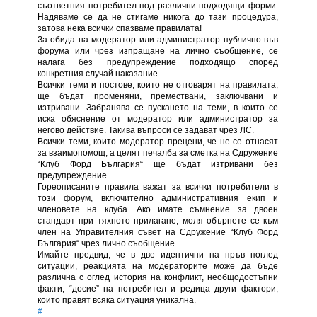
съответния потребител под различни подходящи форми.
Надяваме се да не стигаме никога до тази процедура,
затова нека всички спазваме правилата!
За обида на модератор или администратор публично във
форума или чрез изпращане на лично съобщение, се
налага без предупреждение подходящо според
конкретния случай наказание.
Всички теми и постове, които не отговарят на правилата,
ще бъдат променяни, премествани, заключвани и
изтривани. Забранява се пускането на теми, в които се
иска обяснение от модератор или администратор за
негово действие. Такива въпроси се задават чрез ЛС.
Всички теми, които модератор прецени, че не се отнасят
за взаимопомощ, а целят печалба за сметка на Сдружение
“Клуб Форд България“ ще бъдат изтривани без
предупреждение.
Гореописаните правила важат за всички потребители в
този форум, включително административния екип и
членовете на клуба. Ако имате съмнение за двоен
стандарт при тяхното прилагане, моля обърнете се към
член на Управителния съвет на Сдружение “Клуб Форд
България“ чрез лично съобщение.
Имайте предвид, че в две идентични на пръв поглед
ситуации, реакцията на модераторите може да бъде
различна с оглед история на конфликт, необщодостъпни
факти, “досие” на потребител и редица други фактори,
които правят всяка ситуация уникална.
#