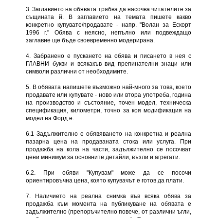
3. Заглавието на обявата трябва да насочва читателите за
същината й. В заглавието на темата пишете какво
конкретно купувате/продавате - напр. "Волан за Ескорт
1996 г." Обява с неясно, непълно или подвеждащо
заглавие ще бъде своевременно модерирана.
4. Забранено е пускането на обява и писането в нея с
ГЛАВНИ букви и всякакъв вид препинателни знаци или
символи различни от необходимите.
5. В обявата напишете възможно най-много за това, което
продавате или купувате - ново или втора употреба, година
на производство и състояние, точен модел, техническа
спецификация, километри, точно за коя модификация на
модел на Форд е.
6.1 Задължително е обявяването на конкретна и реална
пазарна цена на продаваната стока или услуга. При
продажба на кола на части, задължително се посочват
цени минимум за основните детайли, възли и агрегати.
6.2. При обяви "Купувам" може да се посочи
ориентировъчна цена, която купувачът е готов да плати.
7. Наличието на реална снимка във всяка обява за
продажба към момента на публикуване на обявата е
задължително (препоръчително повече, от различни ъгли,