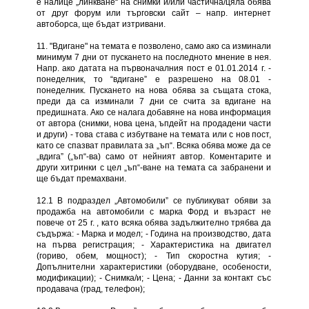
е налице „линкване“ на снимки и/или частична/цяла обява
от друг форум или търговски сайт – напр. интернет
автоборса, ще бъдат изтривани.
11. "Вдигане" на темата е позволено, само ако са изминали
минимум 7 дни от пускането на последното мнение в нея.
Напр. ако датата на първоначалния пост е 01.01.2014 г. -
понеделник, то “вдигане” е разрешено на 08.01 -
понеделник. Пускането на нова обява за същата стока,
преди да са изминали 7 дни се счита за вдигане на
предишната. Ако се налага добавяне на нова информация
от автора (снимки, нова цена, ъпдейт на продадени части
и други) - това става с избутване на темата или с нов пост,
като се спазват правилата за „ъп“. Всяка обява може да се
„вдига” („ъп“-ва) само от нейният автор. Коментарите и
други хитринки с цел „ъп“-ване на темата са забранени и
ще бъдат премахвани.
12.1 В подраздел „Автомобили” се публикуват обяви за
продажба на автомобили с марка Форд и възраст не
повече от 25 г. , като всяка обява задължително трябва да
съдържа: - Марка и модел; - Година на производство, дата
на първа регистрация; - Характеристика на двигател
(гориво, обем, мощност); - Тип скоростна кутия; -
Допълнителни характеристики (оборудване, особености,
модификации); - Снимка/и; - Цена; - Данни за контакт със
продавача (град, телефон);