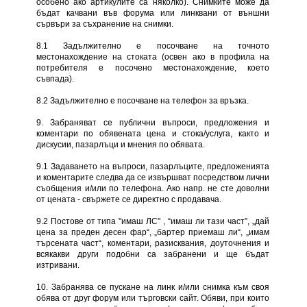
особено ако артикулите са няколко). Снимките може да
бъдат качвани във форума или линквани от външни
сървъри за съхранение на снимки.
8.1 Задължително е посочване на точното
местонахождение на стоката (освен ако в профила на
потребителя е посочено местонахождение, което
съвпада).
8.2 Задължително е посочване на телефон за връзка.
9. Забраняват се публични въпроси, предложения и
коментари по обявената цена и стока/услуга, както и
дискусии, пазарлъци и мнения по обявата.
9.1 Задаването на въпроси, пазарлъците, предложенията
и коментарите следва да се извършват посредством лични
съобщения и/или по телефона. Ако напр. не сте доволни
от цената - свържете се директно с продавача.
9.2 Постове от типа "имаш ЛС" , “имаш ли тази част”, „дай
цена за преден десен фар“, „бартер приемаш ли“, „имам
търсената част“, коментари, разисквания, доуточнения и
всякакви други подобни са забранени и ще бъдат
изтривани.
10. Забранява се пускане на линк и/или снимка към своя
обява от друг форум или търговски сайт. Обяви, при които