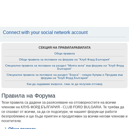
Connect with your social network account
СЕКЦИЯ НА ПРАВИЛАРАВИЛАТА
Общи правила
Общи правила за ползване на форумa на "Клуб Форд България"
Специални правила за ползване на раздел "Моята кола" във форумa на "Клуб Форд
България"
Специални правила за ползване на раздел "Борса" - секции Купува и Продава във
форумa на "Клуб Форд България"
Как да задаваме въпроси, така че да получим отговор
Правила на Форума
Тези правила са дадени за разясняване на отговорностите на всички
членове на КЛУБ ФОРД БЪЛГАРИЯ - CLUB FORD BULGARIA. Те трябва да
се спазват от всички, за да се подсигури, че нашият форум ще работи
безпроблемно и ще бъде приятен и продуктивен за всички негови членове и
посетители.
Общи правила