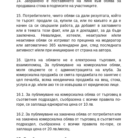
14. Забранено е поставянето на линк към обява за
продавана стока в подписите на участниците.
15. Потребителите, чиито обяви са дали резултата, който
те търсят: продали са, купили са, или по какъвто и да е
начин са си свършили работа, да добавят в заглавието
или в темата този факт, или да я докладват, за да бъде
заключена. Невалидни, изтекли, неактуални и/или
неактивни обяви се изтриват по преценка на модератор
или автоматично 365 календарни дни, след последната
активност и/или при иницииране от страна на автора.
16. Целта на обявите не е електронна търговия, а
взаимопомощ. За публикуване на комерсиални обяви,
моля свържете се с администрацията на клуба. За
комерсиална продажба се смята продажбата по занятие с
цел печалба, всяка неединична продажба на вещ, стока,
услуга и др. и/или ако тя се извършва от юридическо лице.
16.1. За публикуване на комерсиална обява от търговец в
съответния подраздел, съобразена с всички правила по-
горе, се заплаща еднократна цена от 10 лв.
16.2. За публикуване на закачена обява от потребител или
на закачена комерсиална обява от търговец в съответния
подраздел, съобразена с всички правила по-горе, се
заплаща цена от 20 лв./месец.