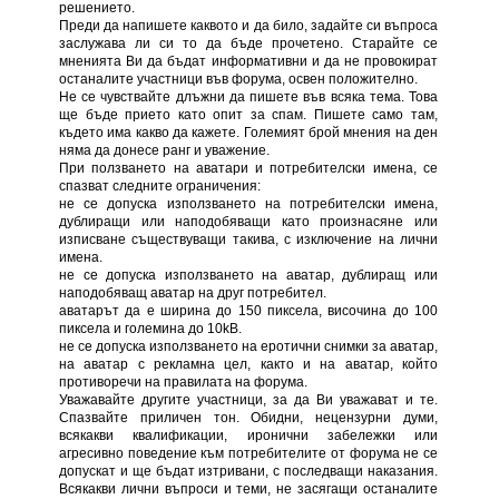
решението.
Преди да напишете каквото и да било, задайте си въпроса
заслужава ли си то да бъде прочетено. Старайте се
мненията Ви да бъдат информативни и да не провокират
останалите участници във форума, освен положително.
Не се чувствайте длъжни да пишете във всяка тема. Това
ще бъде прието като опит за спам. Пишете само там,
където има какво да кажете. Големият брой мнения на ден
няма да донесе ранг и уважение.
При ползването на аватари и потребителски имена, се
спазват следните ограничения:
не се допуска използването на потребителски имена,
дублиращи или наподобяващи като произнасяне или
изписване съществуващи такива, с изключение на лични
имена.
не се допуска използването на аватар, дублиращ или
наподобяващ аватар на друг потребител.
аватарът да е ширина до 150 пиксела, височина до 100
пиксела и големина до 10kB.
не се допуска използването на еротични снимки за аватар,
на аватар с рекламна цел, както и на аватар, който
противоречи на правилата на форума.
Уважавайте другите участници, за да Ви уважават и те.
Спазвайте приличен тон. Обидни, нецензурни думи,
всякакви квалификации, иронични забележки или
агресивно поведение към потребителите от форума не се
допускат и ще бъдат изтривани, с последващи наказания.
Всякакви лични въпроси и теми, не засягащи останалите