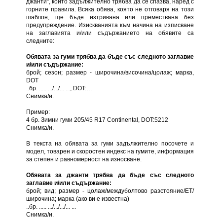
джанти“, който задължително трябва да се спазва, наред с
горните правила. Всяка обява, която не отговаря на този
шаблон, ще бъде изтривана или премествана без
предупреждение. Изискванията към начина на изписване
на заглавията и/или съдържанието на обявите са
следните:
Обявата за гуми трябва да бъде със следното заглавие
и/или съдържание:
брой; сезон; размер - широчина/височина/цолаж; марка,
DOT
..бр. ..... .../.../... ..., DOT:…
Снимка/и.
Пример:
4 бр. Зимни гуми 205/45 R17 Continental, DOT:5212
Снимка/и.
В текста на обявата за гуми задължително посочете и
модел, товарен и скоростен индекс на гумите, информация
за степен и равномерност на износване.
Обявата за джанти трябва да бъде със следното
заглавие и/или съдържание:
брой; вид; размер - цолаж/междуболтово разстояние/ЕТ/
широчина; марка (ако ви е известна)
..бр. ..... .../.../.../... ...
Снимка/и.