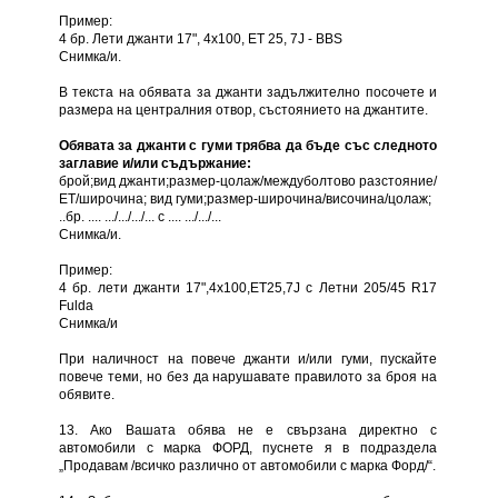
Пример:
4 бр. Лети джанти 17", 4х100, ЕТ 25, 7J - BBS
Снимка/и.
В текста на обявата за джанти задължително посочете и
размера на централния отвор, състоянието на джантите.
Обявата за джанти с гуми трябва да бъде със следното
заглавие и/или съдържание:
брой;вид джанти;размер-цолаж/междуболтово разстояние/
ЕТ/широчина; вид гуми;размер-широчина/височина/цолаж;
..бр. .... .../.../.../... с .... .../.../...
Снимка/и.
Пример:
4 бр. лети джанти 17",4х100,ЕТ25,7J с Летни 205/45 R17
Fulda
Снимка/и
При наличност на повече джанти и/или гуми, пускайте
повече теми, но без да нарушавате правилото за броя на
обявите.
13. Ако Вашата обява не е свързана директно с
автомобили с марка ФОРД, пуснете я в подраздела
„Продавам /всичко различно от автомобили с марка Форд/“.