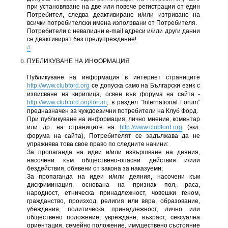
при установяване на две или повече регистрации от един
Потребител, следва деактивиране и/или изтриване на
всички потребителски имена използвани от Потребителя.
Потребители с невалидни e-mail адреси и/или други данни
се деактивират без предупреждение!
#
ПУБЛИКУВАНЕ НА ИНФОРМАЦИЯ
Публикуване на информация в интернет страниците
http://www.clubford.org
се допуска само на Български език с
изписване на кирилица, освен във форума на сайта -
http://www.clubford.org/forum
, в раздел “International Forum”
предназначен за чуждоезични потребители на Клуб Форд.
При публикуване на информация, лично мнение, коментар
или др. на страниците на
http://www.clubford.org
(вкл.
форума на сайта), Потребителят се задължава да не
упражнява това свое право по следните начини:
За пропаганда на идеи и/или извършване на деяния,
насочени към обществено-опасни действия и/или
бездействия, обявени от закона за наказуеми;
За пропаганда на идеи и/или деяния, насочени към
дискриминация, основана на признак пол, раса,
народност, етническа принадлежност, човешки геном,
гражданство, произход, религия или вяра, образование,
убеждения, политическа принадлежност, лично или
обществено положение, увреждане, възраст, сексуална
ориентация, семейно положение, имуществено състояние