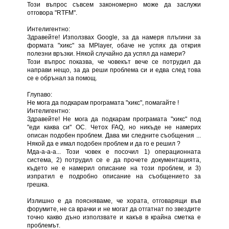
Този въпрос съвсем закономерно може да заслужи
отговора "RTFM".
Интелигентно:
Здравейте! Използвах Google, за да намеря плъгини за
формата "хикс" за MPlayer, обаче не успях да открия
полезни връзки. Някой случайно да успял да намери?
Този въпрос показва, че човекът вече се потрудил да
направи нещо, за да реши проблема си и едва след това
се е обрънал за помощ.
Глупаво:
Не мога да подкарам програмата "хикс", помагайте !
Интелигентно:
Здравейте! Не мога да подкарам програмата "хикс" под
"еди каква си" ОС. Четох FAQ, но никъде не намерих
описан подобен проблем. Дава ми следните съобщения ...
Някой да е имал подобен проблем и да го е решил ?
Мда-а-а-а... Този човек е посочил 1) операционната
система, 2) потрудил се е да прочете документацията,
където не е намерил описание на този проблем, и 3)
изпратил е подробно описание на съобщението за
грешка.
Излишно е да поясняваме, че хората, отговарящи във
форумите, не са врачки и не могат да отгатнат по звездите
точно какво дъно използвате и какъв в крайна сметка е
проблемът.