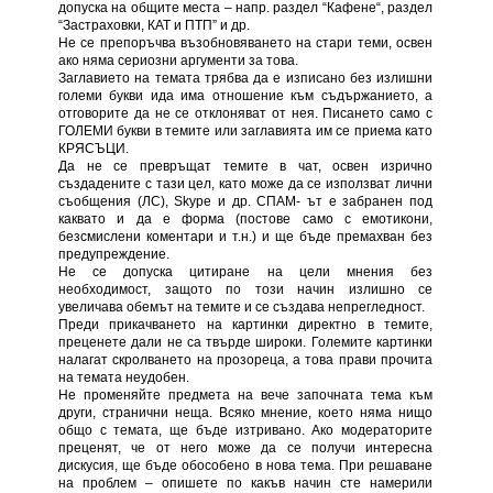
допуска на общите места – напр. раздел “Кафене“, раздел
“Застраховки, КАТ и ПТП” и др.
Не се препоръчва възобновяването на стари теми, освен
ако няма сериозни аргументи за това.
Заглавието на темата трябва да е изписано без излишни
големи букви ида има отношение към съдържанието, a
отговорите да не се отклоняват от нея. Писането само с
ГОЛЕМИ букви в темите или заглавията им се приема като
КРЯСЪЦИ.
Да не се превръщат темите в чат, освен изрично
създадените с тази цел, като може да се използват лични
съобщения (ЛС), Skype и др. СПАМ- ът е забранен под
каквато и да е форма (постове само с емотикони,
безсмислени коментари и т.н.) и ще бъде премахван без
предупреждение.
Не се допуска цитиране на цели мнения без
необходимост, защото по този начин излишно се
увеличава обемът на темите и се създава непрегледност.
Преди прикачването на картинки директно в темите,
преценете дали не са твърде широки. Големите картинки
налагат скролването на прозореца, а това прави прочита
на темата неудобен.
Не променяйте предмета на вече започната тема към
други, странични неща. Всяко мнение, което няма нищо
общо с темата, ще бъде изтривано. Ако модераторите
преценят, че от него може да се получи интересна
дискусия, ще бъде обособено в нова тема. При решаване
на проблем – опишете по какъв начин сте намерили