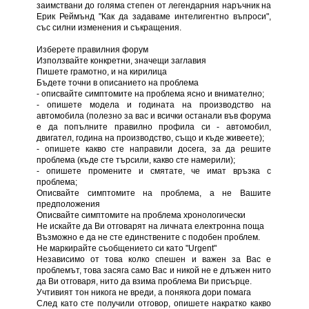
заимствани до голяма степен от легендарния наръчник на
Ерик Реймънд "Как да задаваме интелигентно въпроси",
със силни изменения и съкращения.
Изберете правилния форум
Използвайте конкретни, значещи заглавия
Пишете грамотно, и на кирилица
Бъдете точни в описанието на проблема
- описвайте симптомите на проблема ясно и внимателно;
- опишете модела и годината на производство на
автомобила (полезно за вас и всички останали във форума
е да попълните правилно профила си - автомобил,
двигател, година на производство, също и къде живеете);
- опишете какво сте направили досега, за да решите
проблема (къде сте търсили, какво сте намерили);
- опишете промените и смятате, че имат връзка с
проблема;
Описвайте симптомите на проблема, а не Вашите
предположения
Описвайте симптомите на проблема хронологически
Не искайте да Ви отговарят на личната електронна поща
Възможно е да не сте единствените с подобен проблем.
Не маркирайте съобщението си като "Urgent"
Независимо от това колко спешен и важен за Вас е
проблемът, това засяга само Вас и никой не е длъжен нито
да Ви отговаря, нито да взима проблема Ви присърце.
Учтивият тон никога не вреди, а понякога дори помага
След като сте получили отговор, опишете накратко какво