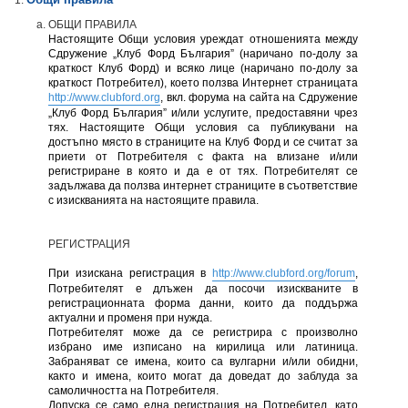
ОБЩИ ПРАВИЛА
Настоящите Общи условия уреждат отношенията между
Сдружение „Клуб Форд България” (наричано по-долу за
краткост Клуб Форд) и всяко лице (наричано по-долу за
краткост Потребител), което ползва Интернет страницата
http://www.clubford.org
, вкл. форума на сайта на Сдружение
„Клуб Форд България” и/или услугите, предоставяни чрез
тях. Настоящите Общи условия са публикувани на
достъпно място в страниците на Клуб Форд и се считат за
приети от Потребителя с факта на влизане и/или
регистриране в която и да е от тях. Потребителят се
задължава да ползва интернет страниците в съответствие
с изискванията на настоящите правила.
РЕГИСТРАЦИЯ
При изискана регистрация в
http://www.clubford.org/forum
,
Потребителят е длъжен да посочи изискваните в
регистрационната форма данни, които да поддържа
актуални и променя при нужда.
Потребителят може да се регистрира с произволно
избрано име изписано на кирилица или латиница.
Забраняват се имена, които са вулгарни и/или обидни,
както и имена, които могат да доведат до заблуда за
самоличността на Потребителя.
Допуска се само една регистрация на Потребител, като