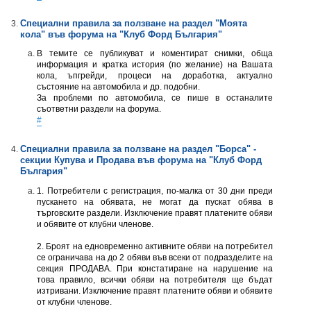
Специални правила за ползване на раздел "Моята
кола" във форумa на "Клуб Форд България"
В темите се публикуват и коментират снимки, обща
информация и кратка история (по желание) на Вашата
кола, ъпгрейди, процеси на доработка, актуално
състояние на автомобила и др. подобни.
За проблеми по автомобила, се пише в останалите
съответни раздели на форума.
#
Специални правила за ползване на раздел "Борса" -
секции Купува и Продава във форумa на "Клуб Форд
България"
1. Потребители с регистрация, по-малка от 30 дни преди
пускането на обявата, не могат да пускат обява в
търговските раздели. Изключение правят платените обяви
и обявите от клубни членове.
2. Броят на едновременно активните обяви на потребител
се ограничава на до 2 обяви във всеки от подразделите на
секция ПРОДАВА. При констатиране на нарушение на
това правило, всички обяви на потребителя ще бъдат
изтривани. Изключение правят платените обяви и обявите
от клубни членове.