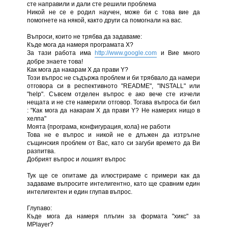
сте направили и дали сте решили проблема
Никой не се е родил научен, може би с това вие да
помогнете на някой, както други са помогнали на вас.
Въпроси, които не трябва да задаваме:
Къде мога да намеря програмата Х?
За тази работа има
http://www.google.com
и Вие много
добре знаете това!
Как мога да накарам Х да прави Y?
Този въпрос не съдържа проблем и би трябвало да намери
отговора си в респективното "README", "INSTALL" или
"help". Съвсем отделен въпрос е ако вече сте изчели
нещата и не сте намерили отговор. Тогава въпроса би бил
: "Как мога да накарам Х да прави Y? Не намерих нищо в
хелпа"
Моята {програма, конфигурация, кола} не работи
Това не е въпрос и никой не е длъжен да изтръгне
същинския проблем от Вас, като си загуби времето да Ви
разпитва.
Добрият въпрос и лошият въпрос
Тук ще се опитаме да илюстрираме с примери как да
задаваме въпросите интелигентно, като ще сравним един
интелигентен и един глупав въпрос.
Глупаво:
Къде мога да намеря плъгин за формата "хикс" за
MPlayer?