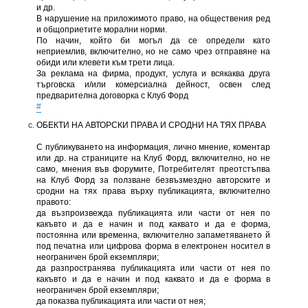
и др.
В нарушение на приложимото право, на обществения ред
и общоприетите морални норми.
По начин, който би могъл да се определи като
неприемлив, включително, но не само чрез отправяне на
обиди или клевети към трети лица.
За реклама на фирма, продукт, услуга и всякаква друга
търговска и/или комерсиална дейност, освен след
предварителна договорка с Клуб Форд
#
ОБЕКТИ НА АВТОРСКИ ПРАВА И СРОДНИ НА ТЯХ ПРАВА
С публикуването на информация, лично мнение, коментар
или др. на страниците на Клуб Форд, включително, но не
само, мнения във форумите, Потребителят преотстъпва
на Клуб Форд за ползване безвъзмездно авторските и
сродни на тях права върху публикацията, включително
правото:
да възпроизвежда публикацията или части от нея по
какъвто и да е начин и под каквато и да е форма,
постоянна или временна, включително запаметяването й
под печатна или цифрова форма в електронен носител в
неограничен брой екземпляри;
да разпространява публикацията или части от нея по
какъвто и да е начин и под каквато и да е форма в
неограничен брой екземпляри;
да показва публикацията или части от нея;