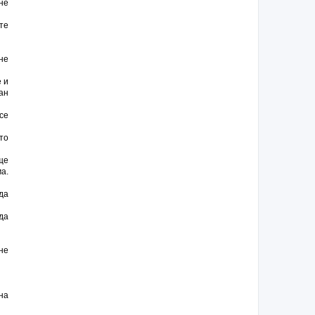
не
те
не
 и
ан
се
то
ще
а.
да
да
не
на