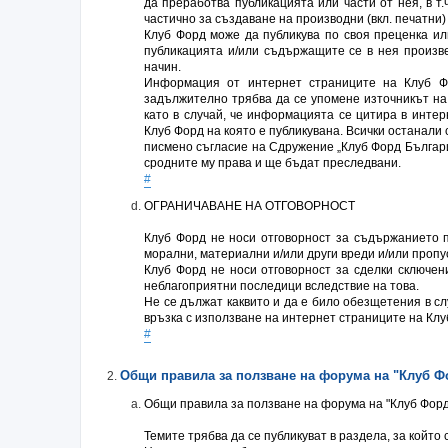
да преработва публикацията или части от нея, в т.
частично за създаване на производни (вкл. печатни)
Клуб Форд може да публикува по своя преценка ил
публикацията и/или съдържащите се в нея произвед
начин.
Информация от интернет страниците на Клуб Ф
задължително трябва да се упомене източникът на 
като в случай, че информацията се цитира в интер
Клуб Форд на която е публикувана. Всички останали
писмено съгласие на Сдружение „Клуб Форд Българи
сродните му права и ще бъдат преследвани.
#
ОГРАНИЧАВАНЕ НА ОТГОВОРНОСТ
Клуб Форд не носи отговорност за съдържанието п
морални, материални и/или други вреди и/или пропу
Клуб Форд не носи отговорност за сделки сключен
неблагоприятни последици вследствие на това.
Не се дължат каквито и да е било обезщетения в сл
връзка с използване на интернет страниците на Клуб
#
Общи правила за ползване на форумa на "Клуб Ф
Общи правила за ползване на форумa на "Клуб Фор
Темите трябва да се публикуват в раздела, за който 