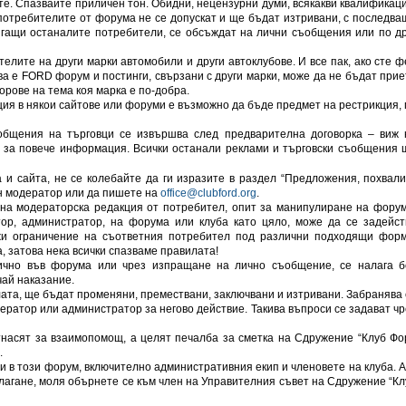
 те. Спазвайте приличен тон. Обидни, нецензурни думи, всякакви квалификаци
потребителите от форума не се допускат и ще бъдат изтривани, с последва
сягащи останалите потребители, се обсъждат на лични съобщения или по др
елите на други марки автомобили и други автоклубове. И все пак, ако сте ф
ва е FORD форум и постинги, свързани с други марки, може да не бъдат прие
орове на тема коя марка е по-добра.
я в някои сайтове или форуми е възможно да бъде предмет на рестрикция, 
ъобщения на търговци се извършва след предварителна договорка – виж 
” за повече информация. Всички останали реклами и търговски съобщения 
и сайта, не се колебайте да ги изразите в раздел “Предложения, похвали
н модератор или да пишете на
office@clubford.org
.
на модераторска редакция от потребител, опит за манипулиране на форум
тор, администратор, на форума или клуба като цяло, може да се задейст
жи ограничение на съответния потребител под различни подходящи форм
, затова нека всички спазваме правилата!
ично във форума или чрез изпращане на лично съобщение, се налага б
ай наказание.
илата, ще бъдат променяни, премествани, заключвани и изтривани. Забранява 
дератор или администратор за негово действие. Такива въпроси се задават чр
отнасят за взаимопомощ, а целят печалба за сметка на Сдружение “Клуб Фо
.
и в този форум, включително административния екип и членовете на клуба. А
лагане, моля обърнете се към член на Управителния съвет на Сдружение “Кл