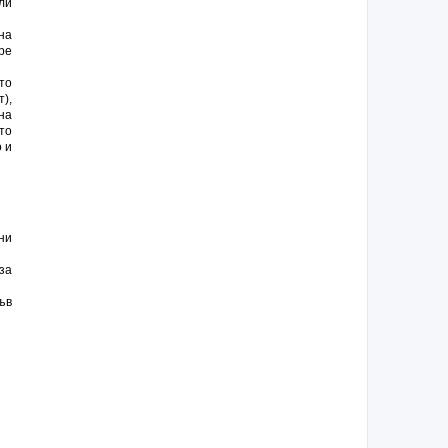
ли
на
ре
то
),
на
то
 и
ни
за
ъв