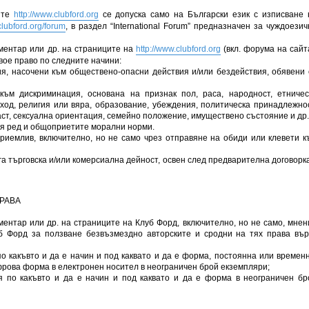
ите
http://www.clubford.org
се допуска само на Български език с изписване 
clubford.org/forum
, в раздел “International Forum” предназначен за чуждоезич
ментар или др. на страниците на
http://www.clubford.org
(вкл. форума на сайта
вое право по следните начини:
я, насочени към обществено-опасни действия и/или бездействия, обявени 
към дискриминация, основана на признак пол, раса, народност, етничес
ход, религия или вяра, образование, убеждения, политическа принадлежнос
ст, сексуална ориентация, семейно положение, имуществено състояние и др.
я ред и общоприетите морални норми.
приемлив, включително, но не само чрез отправяне на обиди или клевети к
уга търговска и/или комерсиална дейност, освен след предварителна договорка
ПРАВА
ентар или др. на страниците на Клуб Форд, включително, но не само, мнен
б Форд за ползване безвъзмездно авторските и сродни на тях права вър
о какъвто и да е начин и под каквато и да е форма, постоянна или временн
рова форма в електронен носител в неограничен брой екземпляри;
я по какъвто и да е начин и под каквато и да е форма в неограничен бр