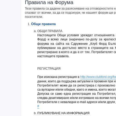
Правила на Форума
Тези правила са дадени за разясняване на отговорностите
спазват от всички, за да се подсигури, че нашият форум ще
посетители.
Общи правила
ОБЩИ ПРАВИЛА
Настоящите Общи условия уреждат отношенията м
Форд) и всяко лице (наричано по-долу за кратко
форума на сайта на Сдружение „Клуб Форд Бълга
публикувани на достъпно място в страниците на 
регистриране в която и да е от тях. Потребителят 
настоящите правила.
РЕГИСТРАЦИЯ
При изискана регистрация в
http://www.clubford.org/f
данни, които да поддържа актуални и променя при н
Потребителят може да се регистрира с произволно 
са вулгарни и/или обидни, както и имена, които мог
Допуска се само една регистрация на Потребител,
следва деактивиране и/или изтриване на всички по
Потребители с невалидни e-mail адреси и/или други
#
ПУБЛИКУВАНЕ НА ИНФОРМАЦИЯ