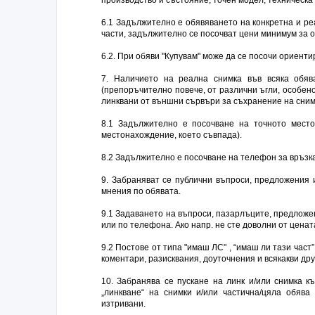
6.1 Задължително е обявяването на конкретна и ре
части, задължително се посочват цени минимум за о
6.2. При обяви "Купувам" може да се посочи ориентир
7. Наличието на реална снимка във всяка обя
(препоръчително повече, от различни ъгли, особен
линквани от външни сървъри за съхранение на сним
8.1 Задължително е посочване на точното мест
местонахождение, което съвпада).
8.2 Задължително е посочване на телефон за връзка
9. Забраняват се публични въпроси, предложения и
мнения по обявата.
9.1 Задаването на въпроси, пазарлъците, предложе
или по телефона. Ако напр. не сте доволни от ценат
9.2 Постове от типа "имаш ЛС" , “имаш ли тази част
коментари, разисквания, доуточнения и всякакви др
10. Забранява се пускане на линк и/или снимка к
„линкване“ на снимки и/или частична/цяла обява
изтривани.