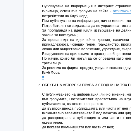
Публикуване на информация в интернет страниц
кирилица, освен във форума на сайта -
http://www.
потребители на Клуб Форд.
При публикуване на информация, лично мнение, ко
Потребителят се задължава да не упражнява това с
За пропаганда на идеи и/или извършване на деяни
закона за наказуеми;
За пропаганда на идеи и/или деяния, насочени 
принадлежност, човешки геном, гражданство, произ
лично или обществено положение, увреждане, възра
В нарушение на приложимото право, на обществени
По начин, който би могъл да се определи като не
трети лица.
За реклама на фирма, продукт, услуга и всякаква др
Клуб Форд
#
ОБЕКТИ НА АВТОРСКИ ПРАВА И СРОДНИ НА ТЯХ 
С публикуването на информация, лично мнение, ком
във форумите, Потребителят преотстъпва на Клу
публикацията, включително правото:
да възпроизвежда публикацията или части от нея п
включително запаметяването й под печатна или циф
да разпространява публикацията или части от не
екземпляри;
да показва публикацията или части от нея;