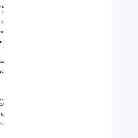
на
ни
),
от
ка
т,
ъм
 с
ия
ху
а,
ой