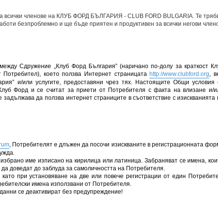
 на всички членове на КЛУБ ФОРД БЪЛГАРИЯ - CLUB FORD BULGARIA. Те трябв
 работи безпроблемно и ще бъде приятен и продуктивен за всички негови член
ежду Сдружение „Клуб Форд България” (наричано по-долу за краткост Кл
ст Потребител), което ползва Интернет страницата
http://www.clubford.org
, в
рия” и/или услугите, предоставяни чрез тях. Настоящите Общи условия 
Клуб Форд и се считат за приети от Потребителя с факта на влизане и/и
се задължава да ползва интернет страниците в съответствие с изискванията 
orum
, Потребителят е длъжен да посочи изискваните в регистрационната фор
ужда.
избрано име изписано на кирилица или латиница. Забраняват се имена, кои
ат да доведат до заблуда за самоличността на Потребителя.
 като при установяване на две или повече регистрации от един Потребите
требителски имена използвани от Потребителя.
 данни се деактивират без предупреждение!