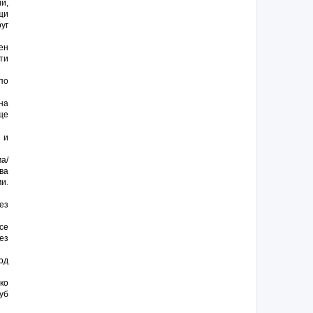
и,
щи
уг
ен
ти
по
на
ще
 и
а/
ва
и.
ез
се
ез
рд
ко
уб