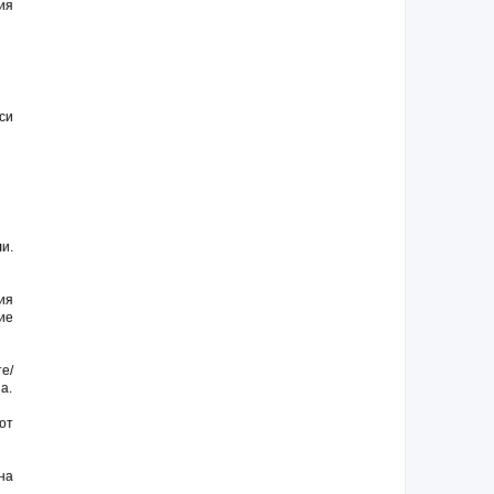
ия
си
и.
ия
ие
е/
а.
от
на