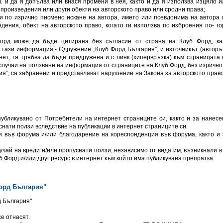
ч. и да я допълва или внася промени в нея, както и да я използва изцяло и
 произведения или други обекти на авторското право или сродни права;
и по изрично писмено искане на автора, името или псевдонима на автора 
ения, обект на авторското право, когато ги използва по изброения по- го
орд може да бъде цитирана без съгласие от страна на Клуб Форд, ка
тази информация - Сдружение „Клуб Форд България”, и източникът (авторът
нет, тя трябва да бъде придружена и с линк (хипервръзка) към страницата 
 случаи на ползване на информация от страниците на Клуб Форд, без изрично
я”, са забранени и представляват нарушение на Закона за авторското право
убликувано от Потребители на интернет страниците си, както и за нанесе
снати ползи вследствие на публикации в интернет страниците си.
и във форума и/или благодарение на кореспонденция във форума, както и 
учай на вреди и/или пропуснати ползи, независимо от вида им, възникнали в
 Форд и/или друг ресурс в интернет към който има публикувана препратка.
орд България"
д България"
се отнасят.