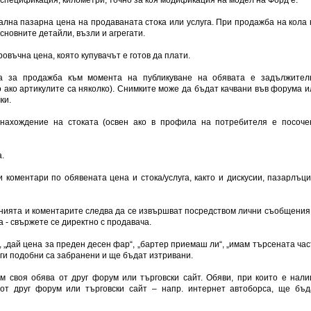
ална пазарна цена на продаваната стока или услуга. При продажба на кола 
сновните детайли, възли и агрегати.
овъчна цена, която купувачът е готов да плати.
ва за продажба към момента на публикуване на обявата е задължител
о ако артикулите са няколко). Снимките може да бъдат качвани във форума и
ки.
онахождение на стоката (освен ако в профила на потребителя е посоче
.
 коментари по обявената цена и стока/услуга, както и дискусии, пазарлъци
нията и коментарите следва да се извършват посредством лични съобщения 
а - свържете се директно с продавача.
”, „дай цена за преден десен фар“, „бартер приемаш ли“, „имам търсената час
уги подобни са забранени и ще бъдат изтривани.
ъм своя обява от друг форум или търговски сайт. Обяви, при които е нали
 от друг форум или търговски сайт – напр. интернет автоборса, ще бъд