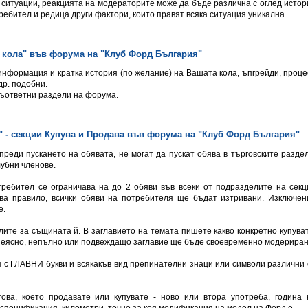
д ситуации, реакцията на модераторите може да бъде различна с оглед истор
ребител и редица други фактори, които правят всяка ситуация уникална.
а кола" във форумa на "Клуб Форд България"
 информация и кратка история (по желание) на Вашата кола, ъпгрейди, проце
др. подобни.
съответни раздели на форума.
" - секции Купува и Продава във форумa на "Клуб Форд България"
преди пускането на обявата, не могат да пускат обява в търговските раздел
лубни членове.
требител се ограничава на до 2 обяви във всеки от подразделите на секц
а правило, всички обяви на потребителя ще бъдат изтривани. Изключен
е.
лите за същината й. В заглавието на темата пишете какво конкретно купуват
 с неясно, непълно или подвеждащо заглавие ще бъде своевременно модериран
ея с ГЛАВНИ букви и всякакъв вид препинателни знаци или символи различни 
ова, което продавате или купувате - ново или втора употреба, година 
 спецификация, километри, точно за коя модификация на модел на Форд е.