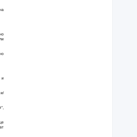
на
но
ли
но
 и
и/
т“,
це
ат