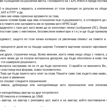
акви съобщения на различни места. Ползването на ТЪРСАЧКАТА преди поства
D и свързани с марката, а изключение от този принцип се допуска на общи
 КАТ и ПТП” и др.
свен ако няма сериозни аргументи за това.
лишни големи букви ида има отношение към съдържанието, a отговорите да 
ви в темите или заглавията им се приема като КРЯСЪЦИ.
дадените с тази цел, като може да се използват лични съобщения (ЛС), Skype
(постове само с емотикони, безсмислени коментари и т.н.) и ще бъде премахв
одимост, защото по този начин излишно се увеличава обемът на темите и 
, преценете дали не са твърде широки. Големите картинки налагат скролване
обен.
ъм други, странични неща. Всяко мнение, което няма нищо общо с темата, 
 него може да се получи интересна дискусия, ще бъде обособено в нова тем
н сте намерили решението.
 въпроса заслужава ли си то да бъде прочетено. Старайте се мненията Ви 
 участници във форума, освен положително.
 Това ще бъде прието като опит за спам. Пишете само там, където има какво 
е ранг и уважение.
се спазват следните ограничения:
и имена, дублиращи или наподобяващи като произнасяне или изписва
.
и наподобяващ аватар на друг потребител.
00 пиксела и големина до 10kB.
 аватар, на аватар с рекламна цел, както и на аватар, който противоречи 