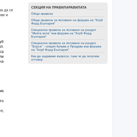
СЕКЦИЯ НА ПРАВИЛАРАВИЛАТА
а да се
Общи правила
ове и
Общи правила за ползване на форумa на "Клуб
Форд България"
Специални правила за ползване на раздел
"Моята кола" във форумa на "Клуб Форд
България"
уб
Специални правила за ползване на раздел
кл.
"Борса" - секции Купува и Продава във форумa
на "Клуб Форд България"
са
Как да задаваме въпроси, така че да получим
ли
отговор
на
ма
то
л,