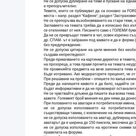
Не се допуска дублиране на теми и пускане на едн
e препоръчително.
Темите, които се публикуват да са основно за FOR
места – напр. раздел “Кафене“, раздел “Застраховки,
Не се препоръчва възобновяването на стари теми, о
Заглавието на темата трябва да е изписано без из
се отклоняват от нея. Писането само с ГОЛЕМИ бук
Да не се превръщат темите в чат, освен изрично съз
др. СПАМ- ът е забранен под каквато и да е форма 
без предупреждение.
Не се допуска цитиране на цели мнения без необх
създава непрегледност.
Преди прикачването на картинки директно в темите
на прозореца, а това прави прочита на темата неуд
Не променяйте предмета на вече започната тема к
бъде изтривано. Ако модераторите преценят, че от
При решаване на проблем – опишете по какъв начи
Преди да напишете каквото и да било, задайте си
бъдат информативни и да не провокират останалите
Не се чувствайте длъжни да пишете във всяка тема.
кажете. Големият брой мнения на ден няма да донес
При ползването на аватари и потребителски имена, 
не се допуска използването на потребителск
съществуващи такива, с изключение на лични имена
не се допуска използването на аватар, дублиращ ил
аватарът да е ширина до 150 пиксела, височина до 1
не се допуска използването на еротични снимки за
правилата на форума.