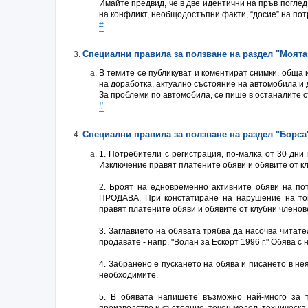
Имайте предвид, че в две идентични на пръв погле
на конфликт, необщодостъпни факти, “досие” на пот
#
Специални правила за ползване на раздел "Моят
В темите се публикуват и коментират снимки, обща
на доработка, актуално състояние на автомобила и 
За проблеми по автомобила, се пише в останалите 
#
Специални правила за ползване на раздел "Борса
1. Потребители с регистрация, по-малка от 30 дни 
Изключение правят платените обяви и обявите от к
2. Броят на едновременно активните обяви на по
ПРОДАВА. При констатиране на нарушение на тов
правят платените обяви и обявите от клубни членов
3. Заглавието на обявата трябва да насочва читате
продавате - напр. "Волан за Ескорт 1996 г." Обява
4. Забранено е пускането на обява и писането в н
необходимите.
5. В обявата напишете възможно най-много за т
производство и състояние, точен модел, техническа