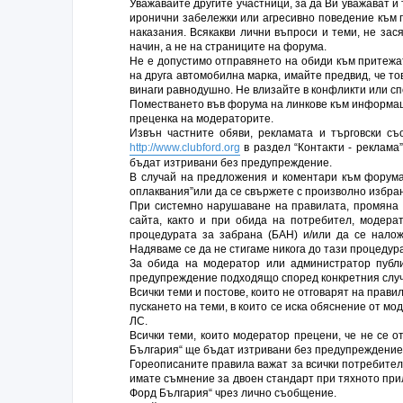
Уважавайте другите участници, за да Ви уважават и
иронични забележки или агресивно поведение към 
наказания. Всякакви лични въпроси и теми, не за
начин, а не на страниците на форума.
Не е допустимо отправянето на обиди към притежат
на друга автомобилна марка, имайте предвид, че то
винаги равнодушно. Не влизайте в конфликти или сп
Поместването във форума на линкове към информаци
преценка на модераторите.
Извън частните обяви, рекламата и търговски с
http://www.clubford.org
в раздел “Контакти - реклама
бъдат изтривани без предупреждение.
В случай на предложения и коментари към форума 
оплаквания”или да се свържете с произволно избра
При системно нарушаване на правилата, промяна 
сайта, както и при обида на потребител, модера
процедурата за забрана (БАН) и/или да се нало
Надяваме се да не стигаме никога до тази процедура
За обида на модератор или администратор публ
предупреждение подходящо според конкретния случ
Всички теми и постове, които не отговарят на прав
пускането на теми, в които се иска обяснение от мо
ЛС.
Всички теми, които модератор прецени, че не се 
България“ ще бъдат изтривани без предупреждение
Гореописаните правила важат за всички потребител
имате съмнение за двоен стандарт при тяхното при
Форд България“ чрез лично съобщение.