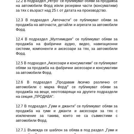
12.2 В подраздел „Ретро” се публикуват обяви за продажба
на автомобили Форд и/или резервни части (консумативи)
за тях с възраст над 25 г. от датата на производство.
12.3 В подраздел „Авточасти” се публикуват обяви за
продажба на авточасти, детайли и агрегати за автомобили
Форд.
12.4 В подраздел „Мултимедия” се публикуват обяви за
продажба на фабрични аудио, видео, навигационни
системи, компоненти и аксесоари за тях, за автомобили
Форд.
12.5 В подраздел „Аксесоари и консумативи” се публикуват
обяви за продажба на фабрични аксесоари и консумативи
за автомобили Форд.
12.6 В подраздел „Продавам /всичко различно от
автомобили с марка Форд/” се публикуват обяви за
продажба на вещи, неотговарящи на другите подраздели
на секция „ПРОДАВА”.
12.7 В подраздел „Гуми и джанти” се публикуват обяви за
продажба на гуми и джанти и аксесоари за тях с
изключение за такива, които не са съвместими с
автомобили Форд.
12.7.1 Въвежда се шаблон за обява в под раздел „Гуми и