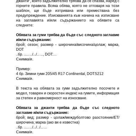
джанти“, който задължително трябва да се спазва, наред с
горните правила. Всяка обява, която не отговаря на този
шаблон, ще бъде изтривана или премествана без
предупреждение. Изискванията към начина на изписване
на заглавията и/или съдържанието на обявите са
следните:
Обявата за гуми трябва да бъде със следното заглавие
и/или съдържание:
брой; сезон; размер - широчина/височина/цолаж; марка,
DOT
..бр. ..... .../.../... ..., DOT:…
Снимка/и.
Пример:
4 бр. Зимни гуми 205/45 R17 Continental, DOT:5212
Снимка/и.
В текста на обявата за гуми задължително посочете и
модел, товарен и скоростен индекс на гумите, информация
за степен и равномерност на износване.
Обявата за джанти трябва да бъде със следното
заглавие и/или съдържание:
брой; вид; размер - цолаж/междуболтово разстояние/ЕТ/
широчина; марка (ако ви е известна)
..бр. ..... .../.../.../... ...
Снимка/и.