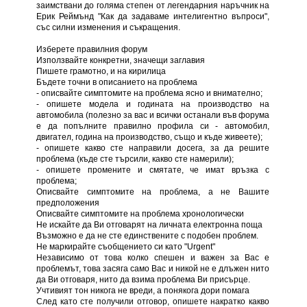
заимствани до голяма степен от легендарния наръчник на
Ерик Реймънд "Как да задаваме интелигентно въпроси",
със силни изменения и съкращения.
Изберете правилния форум
Използвайте конкретни, значещи заглавия
Пишете грамотно, и на кирилица
Бъдете точни в описанието на проблема
- описвайте симптомите на проблема ясно и внимателно;
- опишете модела и годината на производство на
автомобила (полезно за вас и всички останали във форума
е да попълните правилно профила си - автомобил,
двигател, година на производство, също и къде живеете);
- опишете какво сте направили досега, за да решите
проблема (къде сте търсили, какво сте намерили);
- опишете промените и смятате, че имат връзка с
проблема;
Описвайте симптомите на проблема, а не Вашите
предположения
Описвайте симптомите на проблема хронологически
Не искайте да Ви отговарят на личната електронна поща
Възможно е да не сте единствените с подобен проблем.
Не маркирайте съобщението си като "Urgent"
Независимо от това колко спешен и важен за Вас е
проблемът, това засяга само Вас и никой не е длъжен нито
да Ви отговаря, нито да взима проблема Ви присърце.
Учтивият тон никога не вреди, а понякога дори помага
След като сте получили отговор, опишете накратко какво