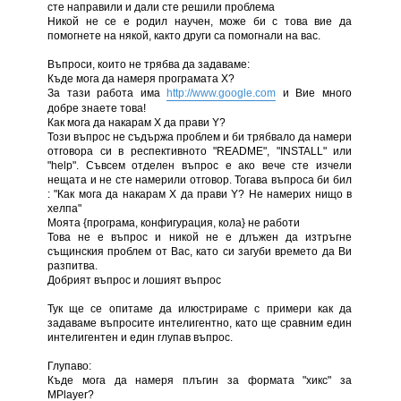
сте направили и дали сте решили проблема
Никой не се е родил научен, може би с това вие да
помогнете на някой, както други са помогнали на вас.
Въпроси, които не трябва да задаваме:
Къде мога да намеря програмата Х?
За тази работа има
http://www.google.com
и Вие много
добре знаете това!
Как мога да накарам Х да прави Y?
Този въпрос не съдържа проблем и би трябвало да намери
отговора си в респективното "README", "INSTALL" или
"help". Съвсем отделен въпрос е ако вече сте изчели
нещата и не сте намерили отговор. Тогава въпроса би бил
: "Как мога да накарам Х да прави Y? Не намерих нищо в
хелпа"
Моята {програма, конфигурация, кола} не работи
Това не е въпрос и никой не е длъжен да изтръгне
същинския проблем от Вас, като си загуби времето да Ви
разпитва.
Добрият въпрос и лошият въпрос
Тук ще се опитаме да илюстрираме с примери как да
задаваме въпросите интелигентно, като ще сравним един
интелигентен и един глупав въпрос.
Глупаво:
Къде мога да намеря плъгин за формата "хикс" за
MPlayer?