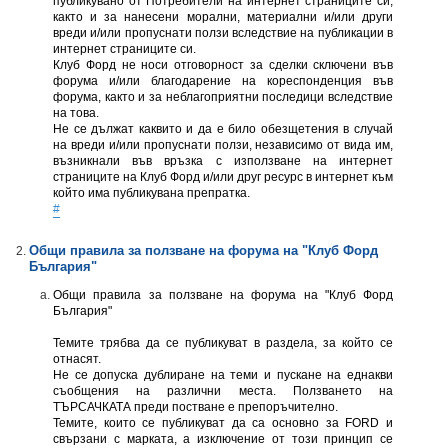
публикувано от Потребители на интернет страниците си,
както и за нанесени морални, материални и/или други
вреди и/или пропуснати ползи вследствие на публикации в
интернет страниците си.
Клуб Форд не носи отговорност за сделки сключени във
форума и/или благодарение на кореспонденция във
форума, както и за неблагоприятни последици вследствие
на това.
Не се дължат каквито и да е било обезщетения в случай
на вреди и/или пропуснати ползи, независимо от вида им,
възникнали във връзка с използване на интернет
страниците на Клуб Форд и/или друг ресурс в интернет към
който има публикувана препратка.
#
Общи правила за ползване на форумa на "Клуб Форд
България"
Общи правила за ползване на форумa на "Клуб Форд
България"
Темите трябва да се публикуват в раздела, за който се
отнасят.
Не се допуска дублиране на теми и пускане на еднакви
съобщения на различни места. Ползването на
ТЪРСАЧКАТА преди постване e препоръчително.
Темите, които се публикуват да са основно за FORD и
свързани с марката, а изключение от този принцип се