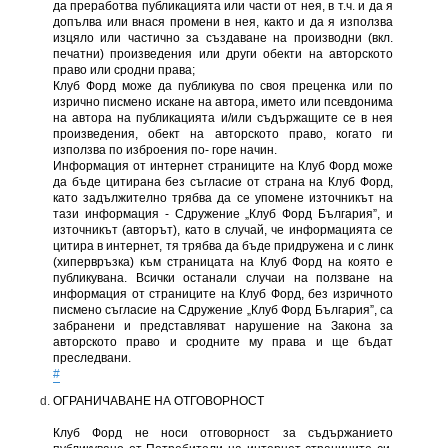
да преработва публикацията или части от нея, в т.ч. и да я
допълва или внася промени в нея, както и да я използва
изцяло или частично за създаване на производни (вкл.
печатни) произведения или други обекти на авторското
право или сродни права;
Клуб Форд може да публикува по своя преценка или по
изрично писмено искане на автора, името или псевдонима
на автора на публикацията и/или съдържащите се в нея
произведения, обект на авторското право, когато ги
използва по изброения по- горе начин.
Информация от интернет страниците на Клуб Форд може
да бъде цитирана без съгласие от страна на Клуб Форд,
като задължително трябва да се упомене източникът на
тази информация - Сдружение „Клуб Форд България”, и
източникът (авторът), като в случай, че информацията се
цитира в интернет, тя трябва да бъде придружена и с линк
(хипервръзка) към страницата на Клуб Форд на която е
публикувана. Всички останали случаи на ползване на
информация от страниците на Клуб Форд, без изричното
писмено съгласие на Сдружение „Клуб Форд България”, са
забранени и представляват нарушение на Закона за
авторското право и сродните му права и ще бъдат
преследвани.
#
ОГРАНИЧАВАНЕ НА ОТГОВОРНОСТ
Клуб Форд не носи отговорност за съдържанието