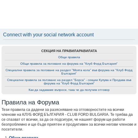
Connect with your social network account
СЕКЦИЯ НА ПРАВИЛАРАВИЛАТА
Общи правила
Общи правила за ползване на форумa на "Клуб Форд България"
Специални правила за ползване на раздел "Моята кола" във форумa на "Клуб Форд
България"
Специални правила за ползване на раздел "Борса" - секции Купува и Продава във
форумa на "Клуб Форд България"
Как да задаваме въпроси, така че да получим отговор
Правила на Форума
Тези правила са дадени за разясняване на отговорностите на всички
членове на КЛУБ ФОРД БЪЛГАРИЯ - CLUB FORD BULGARIA. Те трябва да
се спазват от всички, за да се подсигури, че нашият форум ще работи
безпроблемно и ще бъде приятен и продуктивен за всички негови членове и
посетители.
Общи правила