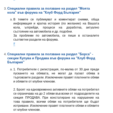
Специални правила за ползване на раздел "Моята
кола" във форумa на "Клуб Форд България"
В темите се публикуват и коментират снимки, обща
информация и кратка история (по желание) на Вашата
кола, ъпгрейди, процеси на доработка, актуално
състояние на автомобила и др. подобни.
За проблеми по автомобила, се пише в останалите
съответни раздели на форума.
#
Специални правила за ползване на раздел "Борса" -
секции Купува и Продава във форумa на "Клуб Форд
България"
1. Потребители с регистрация, по-малка от 30 дни преди
пускането на обявата, не могат да пускат обява в
търговските раздели. Изключение правят платените обяви
и обявите от клубни членове.
2. Броят на едновременно активните обяви на потребител
се ограничава на до 2 обяви във всеки от подразделите на
секция ПРОДАВА. При констатиране на нарушение на
това правило, всички обяви на потребителя ще бъдат
изтривани. Изключение правят платените обяви и обявите
от клубни членове.