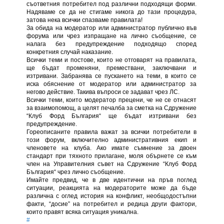
съответния потребител под различни подходящи форми.
Надяваме се да не стигаме никога до тази процедура,
затова нека всички спазваме правилата!
За обида на модератор или администратор публично във
форума или чрез изпращане на лично съобщение, се
налага без предупреждение подходящо според
конкретния случай наказание.
Всички теми и постове, които не отговарят на правилата,
ще бъдат променяни, премествани, заключвани и
изтривани. Забранява се пускането на теми, в които се
иска обяснение от модератор или администратор за
негово действие. Такива въпроси се задават чрез ЛС.
Всички теми, които модератор прецени, че не се отнасят
за взаимопомощ, а целят печалба за сметка на Сдружение
“Клуб Форд България“ ще бъдат изтривани без
предупреждение.
Гореописаните правила важат за всички потребители в
този форум, включително административния екип и
членовете на клуба. Ако имате съмнение за двоен
стандарт при тяхното прилагане, моля обърнете се към
член на Управителния съвет на Сдружение “Клуб Форд
България“ чрез лично съобщение.
Имайте предвид, че в две идентични на пръв поглед
ситуации, реакцията на модераторите може да бъде
различна с оглед история на конфликт, необщодостъпни
факти, “досие” на потребител и редица други фактори,
които правят всяка ситуация уникална.
#