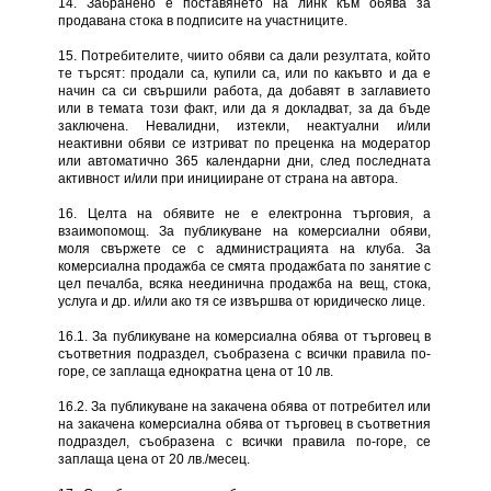
14. Забранено е поставянето на линк към обява за
продавана стока в подписите на участниците.
15. Потребителите, чиито обяви са дали резултата, който
те търсят: продали са, купили са, или по какъвто и да е
начин са си свършили работа, да добавят в заглавието
или в темата този факт, или да я докладват, за да бъде
заключена. Невалидни, изтекли, неактуални и/или
неактивни обяви се изтриват по преценка на модератор
или автоматично 365 календарни дни, след последната
активност и/или при иницииране от страна на автора.
16. Целта на обявите не е електронна търговия, а
взаимопомощ. За публикуване на комерсиални обяви,
моля свържете се с администрацията на клуба. За
комерсиална продажба се смята продажбата по занятие с
цел печалба, всяка неединична продажба на вещ, стока,
услуга и др. и/или ако тя се извършва от юридическо лице.
16.1. За публикуване на комерсиална обява от търговец в
съответния подраздел, съобразена с всички правила по-
горе, се заплаща еднократна цена от 10 лв.
16.2. За публикуване на закачена обява от потребител или
на закачена комерсиална обява от търговец в съответния
подраздел, съобразена с всички правила по-горе, се
заплаща цена от 20 лв./месец.