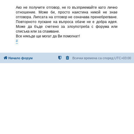
Ако не получите отговор, не го възприемайте като лично
отношение. Може би, просто наистина никой не знае
отговора. Липсата на отговор не означава пренебрегване.
Повторното пускане на въпроса обаче не е добра идея.
Може да бъде счетено за злоупотреба с форума или
списъка или за спамване.
Все някъде ще могат да Ви помогнат!
#
Начало форум
Всички времена са според
UTC+03:00