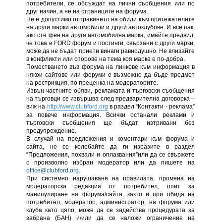
потребители, се обсъждат на лични съобщения или по
друг начин, а не на страниците на форума.
Не е допустимо отправянето на обиди към притежателите
на други марки автомобили и други автоклубове. И все пак,
ако сте фен на друга автомобилна марка, имайте предвид,
че това е FORD форум и постинги, свързани с други марки,
може да не бъдат приети винаги равнодушно. Не влизайте
в конфликти или спорове на тема коя марка е по-добра.
Поместването във форума на линкове към информация в
някои сайтове или форуми е възможно да бъде предмет
на рестрикция, по преценка на модераторите.
Извън частните обяви, рекламата и търговски съобщения
на търговци се извършва след предварителна договорка –
виж на
http://www.clubford.org
в раздел “Контакти - реклама”
за повече информация. Всички останали реклами и
търговски съобщения ще бъдат изтривани без
предупреждение.
В случай на предложения и коментари към форума и
сайта, не се колебайте да ги изразите в раздел
“Предложения, похвали и оплаквания”или да се свържете
с произволно избран модератор или да пишете на
office@clubford.org
.
При системно нарушаване на правилата, промяна на
модераторска редакция от потребител, опит за
манипулиране на форума/сайта, както и при обида на
потребител, модератор, администратор, на форума или
клуба като цяло, може да се задейства процедурата за
забрана (БАН) и/или да се наложи ограничение на