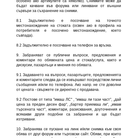
особено ако артикулите са няколко). Снимките може да
бъдат качвани във форума или линквани от външни
сървъри за съхранение на снимки.
8.1 Задължително е посочване на точното
местонахождение на стоката (освен ако в профила на
потребителя е посочено местонахождение, което
съвпада).
8.2 Задължително е посочване на телефон за връзка.
9. Забраняват се публични въпроси, предложения и
коментари по обявената цена и стока/услуга, както и
дискусии, пазарлъци и мнения по обявата.
9.1 Задаването на въпроси, пазарлъците, предложенията
и коментарите следва да се извършват посредством лични
съобщения и/или по телефона. Ако напр. не сте доволни
от цената - свържете се директно с продавача.
9.2 Постове от типа "имаш ЛС" , “имаш ли тази част”, „дай
цена за преден десен фар“, „бартер приемаш ли“, „имам
търсената част“, коментари, разисквания, доуточнения и
всякакви други подобни са забранени и ще бъдат
изтривани.
10. Забранява се пускане на линк и/или снимка към своя
обява от друг форум или търговски сайт. Обяви, при които