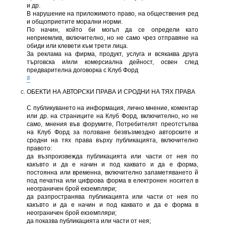
и др.
В нарушение на приложимото право, на обществения ред
и общоприетите морални норми.
По начин, който би могъл да се определи като
неприемлив, включително, но не само чрез отправяне на
обиди или клевети към трети лица.
За реклама на фирма, продукт, услуга и всякаква друга
търговска и/или комерсиална дейност, освен след
предварителна договорка с Клуб Форд
#
ОБЕКТИ НА АВТОРСКИ ПРАВА И СРОДНИ НА ТЯХ ПРАВА
С публикуването на информация, лично мнение, коментар
или др. на страниците на Клуб Форд, включително, но не
само, мнения във форумите, Потребителят преотстъпва
на Клуб Форд за ползване безвъзмездно авторските и
сродни на тях права върху публикацията, включително
правото:
да възпроизвежда публикацията или части от нея по
какъвто и да е начин и под каквато и да е форма,
постоянна или временна, включително запаметяването й
под печатна или цифрова форма в електронен носител в
неограничен брой екземпляри;
да разпространява публикацията или части от нея по
какъвто и да е начин и под каквато и да е форма в
неограничен брой екземпляри;
да показва публикацията или части от нея;