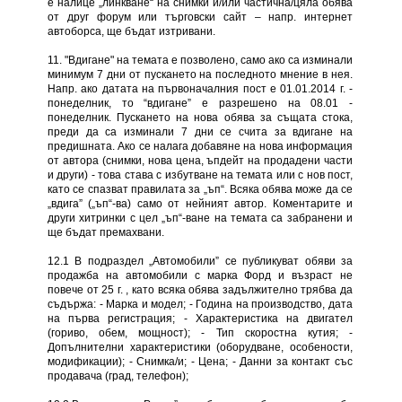
е налице „линкване“ на снимки и/или частична/цяла обява
от друг форум или търговски сайт – напр. интернет
автоборса, ще бъдат изтривани.
11. "Вдигане" на темата е позволено, само ако са изминали
минимум 7 дни от пускането на последното мнение в нея.
Напр. ако датата на първоначалния пост е 01.01.2014 г. -
понеделник, то “вдигане” е разрешено на 08.01 -
понеделник. Пускането на нова обява за същата стока,
преди да са изминали 7 дни се счита за вдигане на
предишната. Ако се налага добавяне на нова информация
от автора (снимки, нова цена, ъпдейт на продадени части
и други) - това става с избутване на темата или с нов пост,
като се спазват правилата за „ъп“. Всяка обява може да се
„вдига” („ъп“-ва) само от нейният автор. Коментарите и
други хитринки с цел „ъп“-ване на темата са забранени и
ще бъдат премахвани.
12.1 В подраздел „Автомобили” се публикуват обяви за
продажба на автомобили с марка Форд и възраст не
повече от 25 г. , като всяка обява задължително трябва да
съдържа: - Марка и модел; - Година на производство, дата
на първа регистрация; - Характеристика на двигател
(гориво, обем, мощност); - Тип скоростна кутия; -
Допълнителни характеристики (оборудване, особености,
модификации); - Снимка/и; - Цена; - Данни за контакт със
продавача (град, телефон);