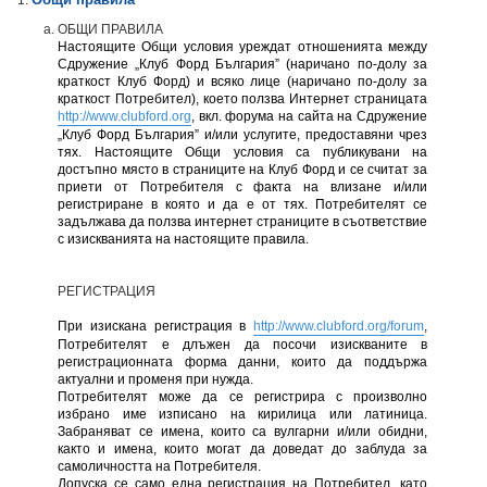
ОБЩИ ПРАВИЛА
Настоящите Общи условия уреждат отношенията между
Сдружение „Клуб Форд България” (наричано по-долу за
краткост Клуб Форд) и всяко лице (наричано по-долу за
краткост Потребител), което ползва Интернет страницата
http://www.clubford.org
, вкл. форума на сайта на Сдружение
„Клуб Форд България” и/или услугите, предоставяни чрез
тях. Настоящите Общи условия са публикувани на
достъпно място в страниците на Клуб Форд и се считат за
приети от Потребителя с факта на влизане и/или
регистриране в която и да е от тях. Потребителят се
задължава да ползва интернет страниците в съответствие
с изискванията на настоящите правила.
РЕГИСТРАЦИЯ
При изискана регистрация в
http://www.clubford.org/forum
,
Потребителят е длъжен да посочи изискваните в
регистрационната форма данни, които да поддържа
актуални и променя при нужда.
Потребителят може да се регистрира с произволно
избрано име изписано на кирилица или латиница.
Забраняват се имена, които са вулгарни и/или обидни,
както и имена, които могат да доведат до заблуда за
самоличността на Потребителя.
Допуска се само една регистрация на Потребител, като