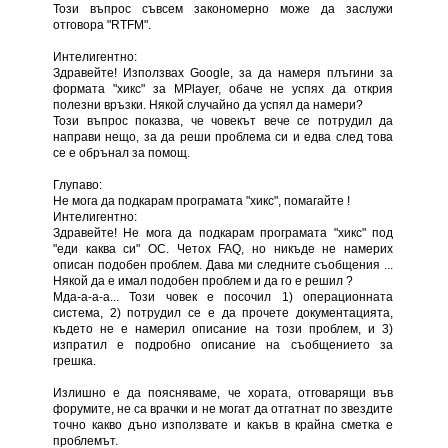
Този въпрос съвсем закономерно може да заслужи
отговора "RTFM".
Интелигентно:
Здравейте! Използвах Google, за да намеря плъгини за
формата "хикс" за MPlayer, обаче не успях да открия
полезни връзки. Някой случайно да успял да намери?
Този въпрос показва, че човекът вече се потрудил да
направи нещо, за да реши проблема си и едва след това
се е обрънал за помощ.
Глупаво:
Не мога да подкарам програмата "хикс", помагайте !
Интелигентно:
Здравейте! Не мога да подкарам програмата "хикс" под
"еди каква си" ОС. Четох FAQ, но никъде не намерих
описан подобен проблем. Дава ми следните съобщения ...
Някой да е имал подобен проблем и да го е решил ?
Мда-а-а-а... Този човек е посочил 1) операционната
система, 2) потрудил се е да прочете документацията,
където не е намерил описание на този проблем, и 3)
изпратил е подробно описание на съобщението за
грешка.
Излишно е да поясняваме, че хората, отговарящи във
форумите, не са врачки и не могат да отгатнат по звездите
точно какво дъно използвате и какъв в крайна сметка е
проблемът.