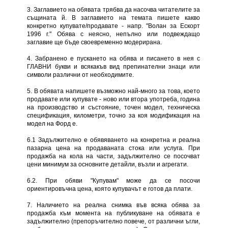
3. Заглавието на обявата трябва да насочва читателите за
същината й. В заглавието на темата пишете какво
конкретно купувате/продавате - напр. "Волан за Ескорт
1996 г." Обява с неясно, непълно или подвеждащо
заглавие ще бъде своевременно модерирана.
4. Забранено е пускането на обява и писането в нея с
ГЛАВНИ букви и всякакъв вид препинателни знаци или
символи различни от необходимите.
5. В обявата напишете възможно най-много за това, което
продавате или купувате - ново или втора употреба, година
на производство и състояние, точен модел, техническа
спецификация, километри, точно за коя модификация на
модел на Форд е.
6.1 Задължително е обявяването на конкретна и реална
пазарна цена на продаваната стока или услуга. При
продажба на кола на части, задължително се посочват
цени минимум за основните детайли, възли и агрегати.
6.2. При обяви "Купувам" може да се посочи
ориентировъчна цена, която купувачът е готов да плати.
7. Наличието на реална снимка във всяка обява за
продажба към момента на публикуване на обявата е
задължително (препоръчително повече, от различни ъгли,