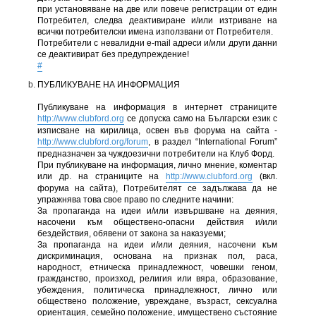
при установяване на две или повече регистрации от един
Потребител, следва деактивиране и/или изтриване на
всички потребителски имена използвани от Потребителя.
Потребители с невалидни e-mail адреси и/или други данни
се деактивират без предупреждение!
#
ПУБЛИКУВАНЕ НА ИНФОРМАЦИЯ
Публикуване на информация в интернет страниците
http://www.clubford.org
се допуска само на Български език с
изписване на кирилица, освен във форума на сайта -
http://www.clubford.org/forum
, в раздел “International Forum”
предназначен за чуждоезични потребители на Клуб Форд.
При публикуване на информация, лично мнение, коментар
или др. на страниците на
http://www.clubford.org
(вкл.
форума на сайта), Потребителят се задължава да не
упражнява това свое право по следните начини:
За пропаганда на идеи и/или извършване на деяния,
насочени към обществено-опасни действия и/или
бездействия, обявени от закона за наказуеми;
За пропаганда на идеи и/или деяния, насочени към
дискриминация, основана на признак пол, раса,
народност, етническа принадлежност, човешки геном,
гражданство, произход, религия или вяра, образование,
убеждения, политическа принадлежност, лично или
обществено положение, увреждане, възраст, сексуална
ориентация, семейно положение, имуществено състояние