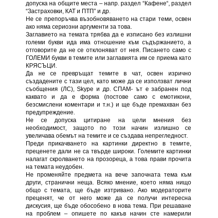
допуска на общите места – напр. раздел “Кафене“, раздел
“Застраховки, КАТ и ПТП” и др.
Не се препоръчва възобновяването на стари теми, освен
ако няма сериозни аргументи за това.
Заглавието на темата трябва да е изписано без излишни
големи букви ида има отношение към съдържанието, a
отговорите да не се отклоняват от нея. Писането само с
ГОЛЕМИ букви в темите или заглавията им се приема като
КРЯСЪЦИ.
Да не се превръщат темите в чат, освен изрично
създадените с тази цел, като може да се използват лични
съобщения (ЛС), Skype и др. СПАМ- ът е забранен под
каквато и да е форма (постове само с емотикони,
безсмислени коментари и т.н.) и ще бъде премахван без
предупреждение.
Не се допуска цитиране на цели мнения без
необходимост, защото по този начин излишно се
увеличава обемът на темите и се създава непрегледност.
Преди прикачването на картинки директно в темите,
преценете дали не са твърде широки. Големите картинки
налагат скролването на прозореца, а това прави прочита
на темата неудобен.
Не променяйте предмета на вече започната тема към
други, странични неща. Всяко мнение, което няма нищо
общо с темата, ще бъде изтривано. Ако модераторите
преценят, че от него може да се получи интересна
дискусия, ще бъде обособено в нова тема. При решаване
на проблем – опишете по какъв начин сте намерили