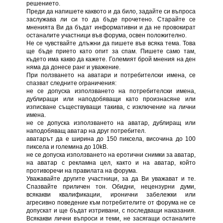
решението.
Преди да напишете каквото и да било, задайте си въпроса
заслужава ли си то да бъде прочетено. Старайте се
мненията Ви да бъдат информативни и да не провокират
останалите участници във форума, освен положително.
Не се чувствайте длъжни да пишете във всяка тема. Това
ще бъде прието като опит за спам. Пишете само там,
където има какво да кажете. Големият брой мнения на ден
няма да донесе ранг и уважение.
При ползването на аватари и потребителски имена, се
спазват следните ограничения:
не се допуска използването на потребителски имена,
дублиращи или наподобяващи като произнасяне или
изписване съществуващи такива, с изключение на лични
имена.
не се допуска използването на аватар, дублиращ или
наподобяващ аватар на друг потребител.
аватарът да е ширина до 150 пиксела, височина до 100
пиксела и големина до 10kB.
не се допуска използването на еротични снимки за аватар,
на аватар с рекламна цел, както и на аватар, който
противоречи на правилата на форума.
Уважавайте другите участници, за да Ви уважават и те.
Спазвайте приличен тон. Обидни, нецензурни думи,
всякакви квалификации, иронични забележки или
агресивно поведение към потребителите от форума не се
допускат и ще бъдат изтривани, с последващи наказания.
Всякакви лични въпроси и теми, не засягащи останалите