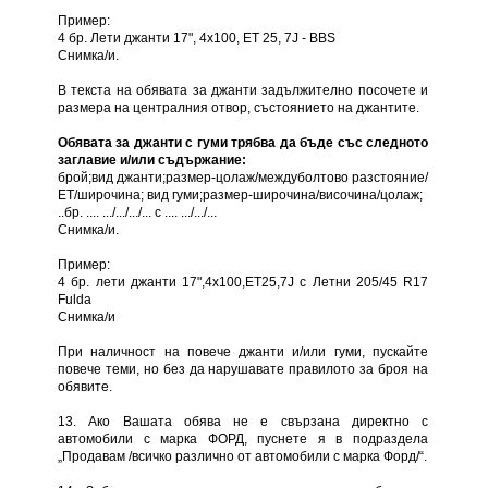
Пример:
4 бр. Лети джанти 17", 4х100, ЕТ 25, 7J - BBS
Снимка/и.
В текста на обявата за джанти задължително посочете и
размера на централния отвор, състоянието на джантите.
Обявата за джанти с гуми трябва да бъде със следното
заглавие и/или съдържание:
брой;вид джанти;размер-цолаж/междуболтово разстояние/
ЕТ/широчина; вид гуми;размер-широчина/височина/цолаж;
..бр. .... .../.../.../... с .... .../.../...
Снимка/и.
Пример:
4 бр. лети джанти 17",4х100,ЕТ25,7J с Летни 205/45 R17
Fulda
Снимка/и
При наличност на повече джанти и/или гуми, пускайте
повече теми, но без да нарушавате правилото за броя на
обявите.
13. Ако Вашата обява не е свързана директно с
автомобили с марка ФОРД, пуснете я в подраздела
„Продавам /всичко различно от автомобили с марка Форд/“.