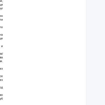
и,
щи
уг
ен
ти
по
на
ще
 и
а/
ва
и.
ез
се
ез
рд
ко
уб