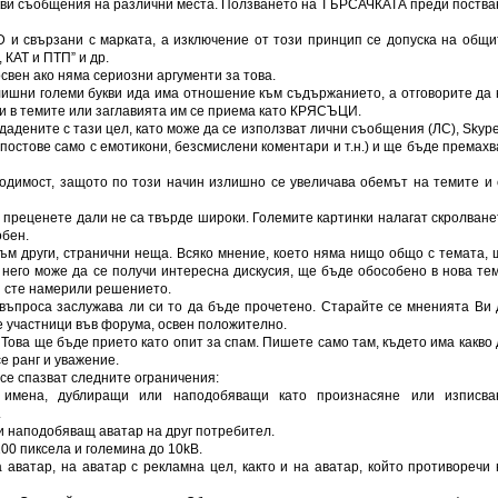
акви съобщения на различни места. Ползването на ТЪРСАЧКАТА преди поства
D и свързани с марката, а изключение от този принцип се допуска на общи
 КАТ и ПТП” и др.
свен ако няма сериозни аргументи за това.
лишни големи букви ида има отношение към съдържанието, a отговорите да 
ви в темите или заглавията им се приема като КРЯСЪЦИ.
дадените с тази цел, като може да се използват лични съобщения (ЛС), Skype
(постове само с емотикони, безсмислени коментари и т.н.) и ще бъде премахв
одимост, защото по този начин излишно се увеличава обемът на темите и 
, преценете дали не са твърде широки. Големите картинки налагат скролване
обен.
ъм други, странични неща. Всяко мнение, което няма нищо общо с темата, 
 него може да се получи интересна дискусия, ще бъде обособено в нова тем
н сте намерили решението.
 въпроса заслужава ли си то да бъде прочетено. Старайте се мненията Ви 
 участници във форума, освен положително.
 Това ще бъде прието като опит за спам. Пишете само там, където има какво 
е ранг и уважение.
се спазват следните ограничения:
и имена, дублиращи или наподобяващи като произнасяне или изписва
.
и наподобяващ аватар на друг потребител.
00 пиксела и големина до 10kB.
 аватар, на аватар с рекламна цел, както и на аватар, който противоречи 