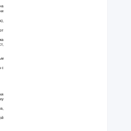
на
ни
),
от
ка
т,
ъм
 с
ия
ху
а,
ой