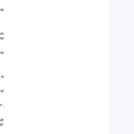
на
но
ли
но
 и
и/
т“,
це
ат