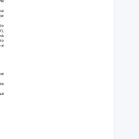
ли
на
ре
то
),
на
то
 и
ни
за
ъв