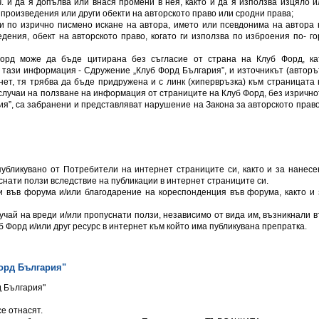
ч. и да я допълва или внася промени в нея, както и да я използва изцяло и
 произведения или други обекти на авторското право или сродни права;
и по изрично писмено искане на автора, името или псевдонима на автора 
ения, обект на авторското право, когато ги използва по изброения по- го
орд може да бъде цитирана без съгласие от страна на Клуб Форд, ка
тази информация - Сдружение „Клуб Форд България”, и източникът (авторът
нет, тя трябва да бъде придружена и с линк (хипервръзка) към страницата 
 случаи на ползване на информация от страниците на Клуб Форд, без изрично
я”, са забранени и представляват нарушение на Закона за авторското право
убликувано от Потребители на интернет страниците си, както и за нанесе
снати ползи вследствие на публикации в интернет страниците си.
и във форума и/или благодарение на кореспонденция във форума, както и 
учай на вреди и/или пропуснати ползи, независимо от вида им, възникнали в
 Форд и/или друг ресурс в интернет към който има публикувана препратка.
орд България"
д България"
се отнасят.