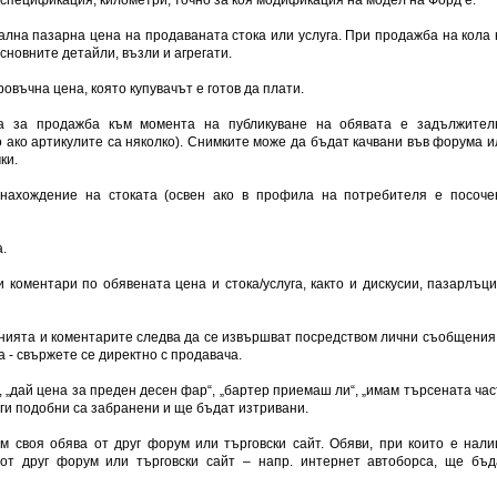
ална пазарна цена на продаваната стока или услуга. При продажба на кола 
сновните детайли, възли и агрегати.
овъчна цена, която купувачът е готов да плати.
ва за продажба към момента на публикуване на обявата е задължител
о ако артикулите са няколко). Снимките може да бъдат качвани във форума и
ки.
онахождение на стоката (освен ако в профила на потребителя е посоче
.
 коментари по обявената цена и стока/услуга, както и дискусии, пазарлъци
нията и коментарите следва да се извършват посредством лични съобщения 
а - свържете се директно с продавача.
”, „дай цена за преден десен фар“, „бартер приемаш ли“, „имам търсената час
уги подобни са забранени и ще бъдат изтривани.
ъм своя обява от друг форум или търговски сайт. Обяви, при които е нали
 от друг форум или търговски сайт – напр. интернет автоборса, ще бъд