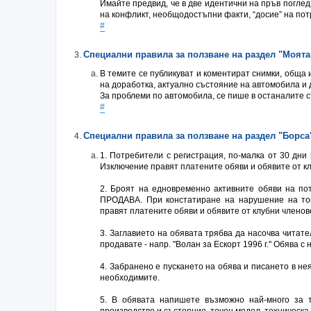
Имайте предвид, че в две идентични на пръв погле
на конфликт, необщодостъпни факти, “досие” на пот
#
Специални правила за ползване на раздел "Моят
В темите се публикуват и коментират снимки, обща
на доработка, актуално състояние на автомобила и 
За проблеми по автомобила, се пише в останалите 
#
Специални правила за ползване на раздел "Борса
1. Потребители с регистрация, по-малка от 30 дни 
Изключение правят платените обяви и обявите от к
2. Броят на едновременно активните обяви на по
ПРОДАВА. При констатиране на нарушение на тов
правят платените обяви и обявите от клубни членов
3. Заглавието на обявата трябва да насочва читате
продавате - напр. "Волан за Ескорт 1996 г." Обява
4. Забранено е пускането на обява и писането в н
необходимите.
5. В обявата напишете възможно най-много за т
производство и състояние, точен модел, техническа