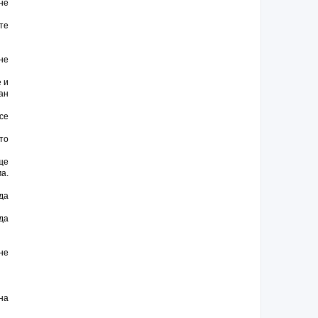
не
те
не
 и
ан
се
то
ще
а.
да
да
не
на