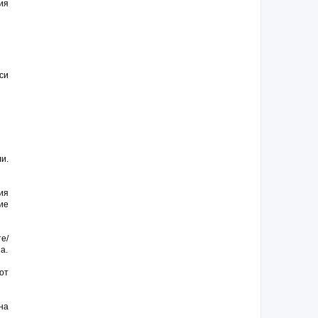
ия
си
и.
ия
ие
е/
а.
от
на