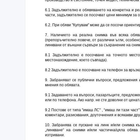
6.1 Задължително е обявяването на конкретна и ре
части, задължително се посочват цени минимум за о
6.2. При обяви "Купувам" може да се посочи ориентир
7. Наличието на реална снимка във всяка обя
(препоръчително повече, от различни ъгли, особен
линквани от външни сървъри за съхранение на сним
8.1 Задължително е посочване на точното мест
местонахождение, което съвпада).
8.2 Задължително е посочване на телефон за връзка
9. Забраняват се публични въпроси, предложения и
мнения по обявата.
9.1 Задаването на въпроси, пазарлъците, предложе
или по телефона. Ако напр. не сте доволни от ценат
9.2 Постове от типа "имаш ЛС" , “имаш ли тази част
коментари, разисквания, доуточнения и всякакви др
10. Забранява се пускане на линк и/или снимка к
„линкване“ на снимки и/или частична/цяла обява
изтривани.