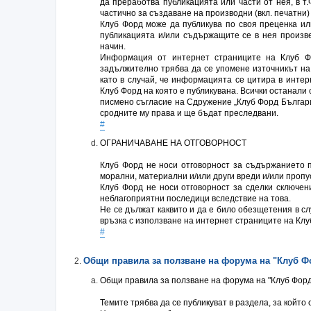
да преработва публикацията или части от нея, в т.
частично за създаване на производни (вкл. печатни)
Клуб Форд може да публикува по своя преценка ил
публикацията и/или съдържащите се в нея произвед
начин.
Информация от интернет страниците на Клуб Ф
задължително трябва да се упомене източникът на 
като в случай, че информацията се цитира в интер
Клуб Форд на която е публикувана. Всички останали
писмено съгласие на Сдружение „Клуб Форд Българи
сродните му права и ще бъдат преследвани.
#
ОГРАНИЧАВАНЕ НА ОТГОВОРНОСТ
Клуб Форд не носи отговорност за съдържанието п
морални, материални и/или други вреди и/или пропу
Клуб Форд не носи отговорност за сделки сключен
неблагоприятни последици вследствие на това.
Не се дължат каквито и да е било обезщетения в сл
връзка с използване на интернет страниците на Клуб
#
Общи правила за ползване на форумa на "Клуб Ф
Общи правила за ползване на форумa на "Клуб Фор
Темите трябва да се публикуват в раздела, за който 