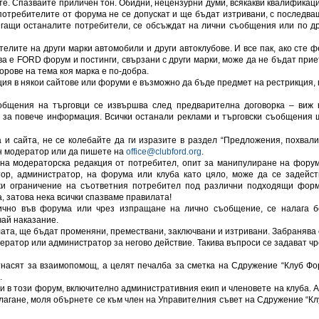
 те. Спазвайте приличен тон. Обидни, нецензурни думи, всякакви квалификаци
потребителите от форума не се допускат и ще бъдат изтривани, с последва
сягащи останалите потребители, се обсъждат на лични съобщения или по др
елите на други марки автомобили и други автоклубове. И все пак, ако сте ф
ва е FORD форум и постинги, свързани с други марки, може да не бъдат прие
орове на тема коя марка е по-добра.
я в някои сайтове или форуми е възможно да бъде предмет на рестрикция, 
ъобщения на търговци се извършва след предварителна договорка – виж 
” за повече информация. Всички останали реклами и търговски съобщения 
и сайта, не се колебайте да ги изразите в раздел “Предложения, похвали
н модератор или да пишете на
office@clubford.org
.
на модераторска редакция от потребител, опит за манипулиране на форум
тор, администратор, на форума или клуба като цяло, може да се задейст
жи ограничение на съответния потребител под различни подходящи форм
, затова нека всички спазваме правилата!
ично във форума или чрез изпращане на лично съобщение, се налага б
ай наказание.
илата, ще бъдат променяни, премествани, заключвани и изтривани. Забранява 
дератор или администратор за негово действие. Такива въпроси се задават чр
отнасят за взаимопомощ, а целят печалба за сметка на Сдружение “Клуб Фо
.
и в този форум, включително административния екип и членовете на клуба. А
лагане, моля обърнете се към член на Управителния съвет на Сдружение “Кл