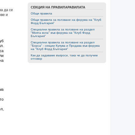
СЕКЦИЯ НА ПРАВИЛАРАВИЛАТА
а да се
Общи правила
ове и
Общи правила за ползване на форумa на "Клуб
Форд България"
Специални правила за ползване на раздел
"Моята кола" във форумa на "Клуб Форд
България"
уб
Специални правила за ползване на раздел
кл.
"Борса" - секции Купува и Продава във форумa
на "Клуб Форд България"
са
Как да задаваме въпроси, така че да получим
ли
отговор
на
ма
то
л,