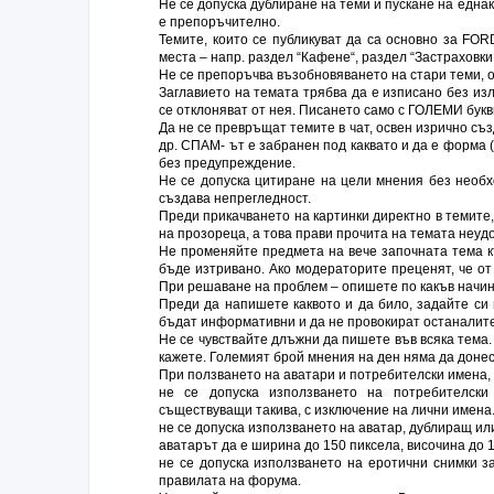
Не се допуска дублиране на теми и пускане на едн
e препоръчително.
Темите, които се публикуват да са основно за FOR
места – напр. раздел “Кафене“, раздел “Застраховки,
Не се препоръчва възобновяването на стари теми, о
Заглавието на темата трябва да е изписано без из
се отклоняват от нея. Писането само с ГОЛЕМИ бук
Да не се превръщат темите в чат, освен изрично съз
др. СПАМ- ът е забранен под каквато и да е форма 
без предупреждение.
Не се допуска цитиране на цели мнения без необх
създава непрегледност.
Преди прикачването на картинки директно в темите
на прозореца, а това прави прочита на темата неуд
Не променяйте предмета на вече започната тема к
бъде изтривано. Ако модераторите преценят, че от
При решаване на проблем – опишете по какъв начи
Преди да напишете каквото и да било, задайте си
бъдат информативни и да не провокират останалите
Не се чувствайте длъжни да пишете във всяка тема.
кажете. Големият брой мнения на ден няма да донес
При ползването на аватари и потребителски имена, 
не се допуска използването на потребителск
съществуващи такива, с изключение на лични имена
не се допуска използването на аватар, дублиращ ил
аватарът да е ширина до 150 пиксела, височина до 1
не се допуска използването на еротични снимки за
правилата на форума.