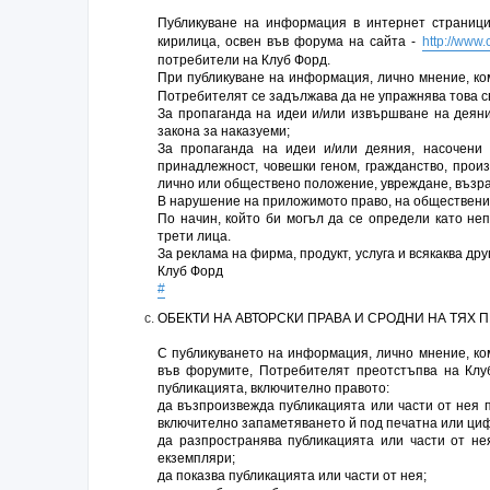
Публикуване на информация в интернет страниц
кирилица, освен във форума на сайта -
http://www.
потребители на Клуб Форд.
При публикуване на информация, лично мнение, ко
Потребителят се задължава да не упражнява това с
За пропаганда на идеи и/или извършване на деяни
закона за наказуеми;
За пропаганда на идеи и/или деяния, насочени 
принадлежност, човешки геном, гражданство, произ
лично или обществено положение, увреждане, възра
В нарушение на приложимото право, на обществени
По начин, който би могъл да се определи като не
трети лица.
За реклама на фирма, продукт, услуга и всякаква др
Клуб Форд
#
ОБЕКТИ НА АВТОРСКИ ПРАВА И СРОДНИ НА ТЯХ 
С публикуването на информация, лично мнение, ком
във форумите, Потребителят преотстъпва на Клу
публикацията, включително правото:
да възпроизвежда публикацията или части от нея п
включително запаметяването й под печатна или циф
да разпространява публикацията или части от не
екземпляри;
да показва публикацията или части от нея;