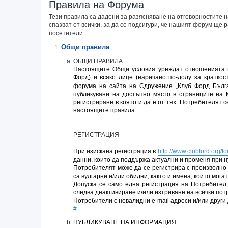
Правила на Форума
Тези правила са дадени за разясняване на отговорностите
спазват от всички, за да се подсигури, че нашият форум ще
посетители.
Общи правила
ОБЩИ ПРАВИЛА
Настоящите Общи условия уреждат отношенията м
Форд) и всяко лице (наричано по-долу за кратко
форума на сайта на Сдружение „Клуб Форд Бълга
публикувани на достъпно място в страниците на 
регистриране в която и да е от тях. Потребителят 
настоящите правила.
РЕГИСТРАЦИЯ
При изискана регистрация в
http://www.clubford.org/f
данни, които да поддържа актуални и променя при н
Потребителят може да се регистрира с произволно 
са вулгарни и/или обидни, както и имена, които мог
Допуска се само една регистрация на Потребител,
следва деактивиране и/или изтриване на всички по
Потребители с невалидни e-mail адреси и/или други
#
ПУБЛИКУВАНЕ НА ИНФОРМАЦИЯ