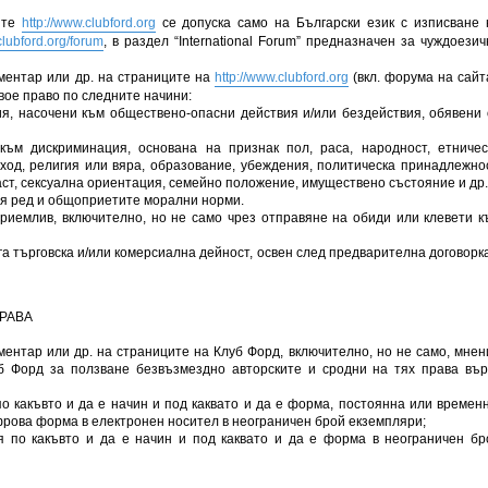
ите
http://www.clubford.org
се допуска само на Български език с изписване 
clubford.org/forum
, в раздел “International Forum” предназначен за чуждоезич
ментар или др. на страниците на
http://www.clubford.org
(вкл. форума на сайта
вое право по следните начини:
я, насочени към обществено-опасни действия и/или бездействия, обявени 
към дискриминация, основана на признак пол, раса, народност, етничес
ход, религия или вяра, образование, убеждения, политическа принадлежнос
ст, сексуална ориентация, семейно положение, имуществено състояние и др.
я ред и общоприетите морални норми.
приемлив, включително, но не само чрез отправяне на обиди или клевети к
уга търговска и/или комерсиална дейност, освен след предварителна договорка
ПРАВА
ентар или др. на страниците на Клуб Форд, включително, но не само, мнен
б Форд за ползване безвъзмездно авторските и сродни на тях права вър
о какъвто и да е начин и под каквато и да е форма, постоянна или временн
рова форма в електронен носител в неограничен брой екземпляри;
я по какъвто и да е начин и под каквато и да е форма в неограничен бр