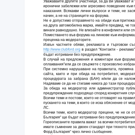
Уважавайте другите участници, за да Ви уважават и
иронични забележки или агресивно поведение към 
наказания. Всякакви лични въпроси и теми, не за
начин, а не на страниците на форума.
Не е допустимо отправянето на обиди към притежат
на друга автомобилна марка, имайте предвид, че то
винаги равнодушно. Не влизайте в конфликти или сп
Поместването във форума на линкове към информаци
преценка на модераторите.
Извън частните обяви, рекламата и търговски с
http://www.clubford.org
в раздел “Контакти - реклама
бъдат изтривани без предупреждение.
В случай на предложения и коментари към форума 
оплаквания”или да се свържете с произволно избра
При системно нарушаване на правилата, промяна 
сайта, както и при обида на потребител, модера
процедурата за забрана (БАН) и/или да се нало
Надяваме се да не стигаме никога до тази процедура
За обида на модератор или администратор публ
предупреждение подходящо според конкретния случ
Всички теми и постове, които не отговарят на прав
пускането на теми, в които се иска обяснение от мо
ЛС.
Всички теми, които модератор прецени, че не се 
България“ ще бъдат изтривани без предупреждение
Гореописаните правила важат за всички потребител
имате съмнение за двоен стандарт при тяхното при
Форд България“ чрез лично съобщение.