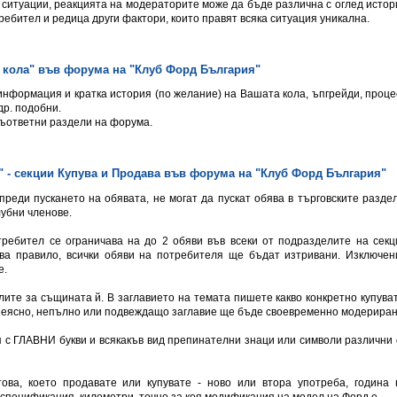
д ситуации, реакцията на модераторите може да бъде различна с оглед истор
ребител и редица други фактори, които правят всяка ситуация уникална.
а кола" във форумa на "Клуб Форд България"
 информация и кратка история (по желание) на Вашата кола, ъпгрейди, проце
др. подобни.
съответни раздели на форума.
" - секции Купува и Продава във форумa на "Клуб Форд България"
преди пускането на обявата, не могат да пускат обява в търговските раздел
лубни членове.
требител се ограничава на до 2 обяви във всеки от подразделите на секц
а правило, всички обяви на потребителя ще бъдат изтривани. Изключен
е.
лите за същината й. В заглавието на темата пишете какво конкретно купуват
 с неясно, непълно или подвеждащо заглавие ще бъде своевременно модериран
ея с ГЛАВНИ букви и всякакъв вид препинателни знаци или символи различни 
ова, което продавате или купувате - ново или втора употреба, година 
 спецификация, километри, точно за коя модификация на модел на Форд е.