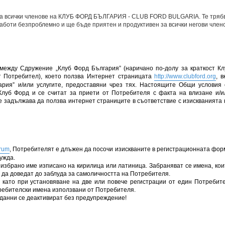
 на всички членове на КЛУБ ФОРД БЪЛГАРИЯ - CLUB FORD BULGARIA. Те трябв
 работи безпроблемно и ще бъде приятен и продуктивен за всички негови член
ежду Сдружение „Клуб Форд България” (наричано по-долу за краткост Кл
ст Потребител), което ползва Интернет страницата
http://www.clubford.org
, в
рия” и/или услугите, предоставяни чрез тях. Настоящите Общи условия 
Клуб Форд и се считат за приети от Потребителя с факта на влизане и/и
се задължава да ползва интернет страниците в съответствие с изискванията 
orum
, Потребителят е длъжен да посочи изискваните в регистрационната фор
ужда.
избрано име изписано на кирилица или латиница. Забраняват се имена, кои
ат да доведат до заблуда за самоличността на Потребителя.
 като при установяване на две или повече регистрации от един Потребите
требителски имена използвани от Потребителя.
 данни се деактивират без предупреждение!