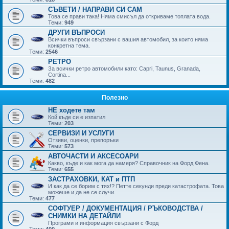
СЪВЕТИ / НАПРАВИ СИ САМ
Това се прави така! Няма смисъл да откриваме топлата вода.
Теми:
949
ДРУГИ ВЪПРОСИ
Всички въпроси свързани с вашия автомобил, за които няма
конкретна тема.
Теми:
2546
РЕТРО
За всички ретро автомобили като: Capri, Taunus, Granada,
Cortina...
Теми:
482
Полезно
НЕ ходете там
Кой къде си е изпатил
Теми:
203
СЕРВИЗИ И УСЛУГИ
Отзиви, оценки, препоръки
Теми:
573
АВТОЧАСТИ И АКСЕСОАРИ
Какво, къде и как мога да намеря? Справочник на Форд Фена.
Теми:
655
ЗАСТРАХОВКИ, КАТ и ПТП
И как да се борим с тях!? Петте секунди преди катастрофата. Това
можеше и да не се случи.
Теми:
477
СОФТУЕР / ДОКУМЕНТАЦИЯ / РЪКОВОДСТВА /
СНИМКИ НА ДЕТАЙЛИ
Програми и информация свързани с Форд
Теми:
400