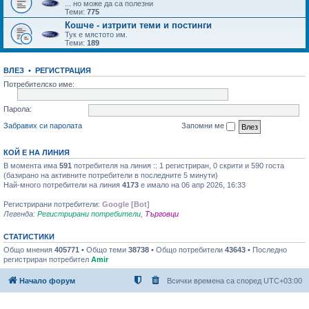
... но може да са полезни
Теми:
775
Кошче - изтрити теми и постинги
Тук е мястото им.
Теми:
189
ВЛЕЗ
•
РЕГИСТРАЦИЯ
Потребителско име:
Парола:
Забравих си паролата
Запомни ме
КОЙ Е НА ЛИНИЯ
В момента има
591
потребителя на линия :: 1 регистриран, 0 скрити и 590 госта
(базирано на активните потребители в последните 5 минути)
Най-много потребители на линия
4173
е имало на 06 апр 2026, 16:33
Регистрирани потребители:
Google [Bot]
Легенда:
Регистрирани потребители
,
Търговци
СТАТИСТИКИ
Общо мнения
405771
• Общо теми
38738
• Общо потребители
43643
• Последно
регистриран потребител
Amir
Начало форум
Всички времена са според
UTC+03:00