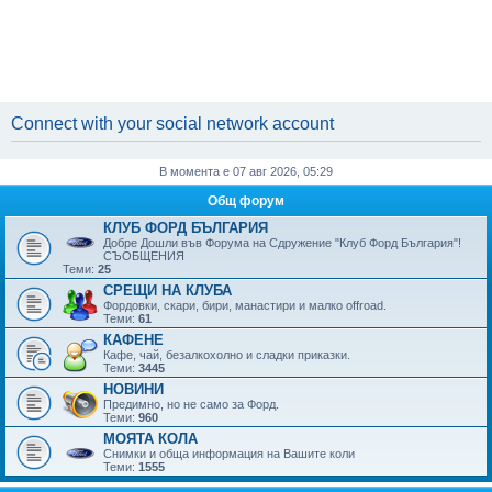
Connect with your social network account
В момента е 07 авг 2026, 05:29
Общ форум
КЛУБ ФОРД БЪЛГАРИЯ
Добре Дошли във Форума на Сдружение "Клуб Форд България"!
СЪОБЩЕНИЯ
Теми:
25
СРЕЩИ НА КЛУБА
Фордовки, скари, бири, манaстири и малко offroad.
Теми:
61
КАФЕНЕ
Кафе, чай, безалкохолно и сладки приказки.
Теми:
3445
НОВИНИ
Предимно, но не само за Форд.
Теми:
960
МОЯТА КОЛА
Снимки и обща информация на Вашите коли
Теми:
1555