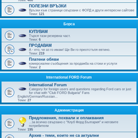
ПОЛЕЗНИ ВРЪЗКИ
Връзки към страници свързани с ФОРД и други интересни сайтове
Теми:
121
Борса
КУПУВАМ
Търся тази резервна част.
Теми:
6
ПРОДАВАМ
А - ето, че аз го имам! Ще Ви го преотстъпя евтино.
Теми:
219
Платени обяви
комерсиални съобщения за продажба на стоки и услуги
Теми:
2
International FORD Forum
International Forum
Category for foreign users and questions regarding Ford cars or just
for chat with "Club FORD Bulgaria" Fans
English/German/Russian...
Теми:
27
Администрация
Предложения, похвали и оплаквания
...за всичко свързано с "Клуб Форд България" и неговите
потребители
Теми:
195
Архив - теми, които не са актуални