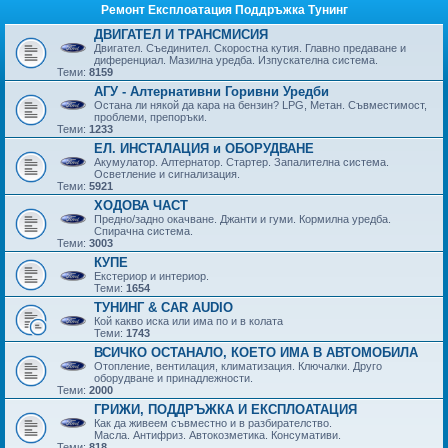
Ремонт Експлоатация Поддръжка Тунинг
ДВИГАТЕЛ И ТРАНСМИСИЯ
Двигател. Съединител. Скоростна кутия. Главно предаване и
диференциал. Мазилна уредба. Изпускателна система.
Теми:
8159
АГУ - Алтернативни Горивни Уредби
Остана ли някой да кара на бензин? LPG, Метан. Съвместимост,
проблеми, препоръки.
Теми:
1233
ЕЛ. ИНСТАЛАЦИЯ и ОБОРУДВАНЕ
Акумулатор. Алтернатор. Стартер. Запалителна система.
Осветление и сигнализация.
Теми:
5921
ХОДОВА ЧАСТ
Предно/задно окачване. Джанти и гуми. Кормилна уредба.
Спирачна система.
Теми:
3003
КУПЕ
Екстериор и интериор.
Теми:
1654
ТУНИНГ & CAR AUDIO
Кой какво иска или има по и в колата
Теми:
1743
ВСИЧКО ОСТАНАЛО, КОЕТО ИМА В АВТОМОБИЛА
Отопление, вентилация, климатизация. Ключалки. Друго
оборудване и принадлежности.
Теми:
2000
ГРИЖИ, ПОДДРЪЖКА И ЕКСПЛОАТАЦИЯ
Как да живеем съвместно и в разбирателство.
Масла. Антифриз. Автокозметика. Консумативи.
Теми:
818