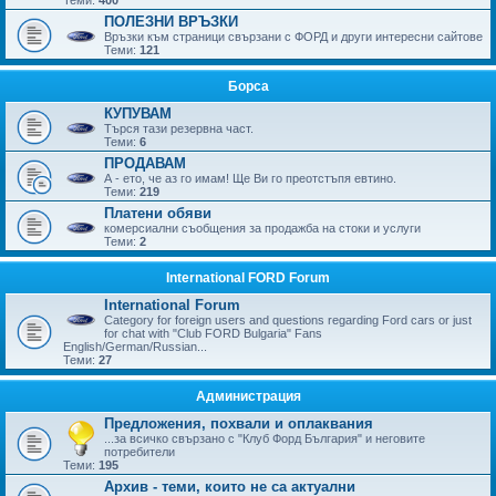
ПОЛЕЗНИ ВРЪЗКИ
Връзки към страници свързани с ФОРД и други интересни сайтове
Теми:
121
Борса
КУПУВАМ
Търся тази резервна част.
Теми:
6
ПРОДАВАМ
А - ето, че аз го имам! Ще Ви го преотстъпя евтино.
Теми:
219
Платени обяви
комерсиални съобщения за продажба на стоки и услуги
Теми:
2
International FORD Forum
International Forum
Category for foreign users and questions regarding Ford cars or just
for chat with "Club FORD Bulgaria" Fans
English/German/Russian...
Теми:
27
Администрация
Предложения, похвали и оплаквания
...за всичко свързано с "Клуб Форд България" и неговите
потребители
Теми:
195
Архив - теми, които не са актуални