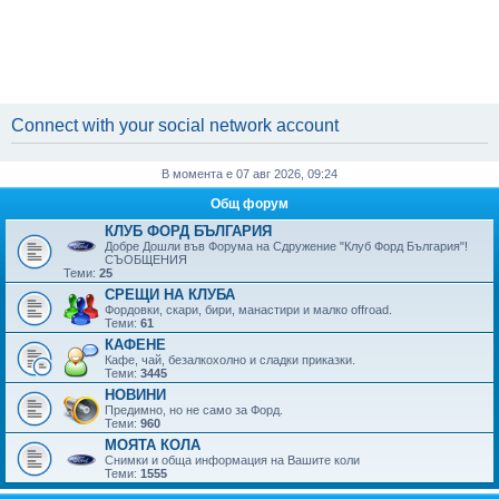
Connect with your social network account
В момента е 07 авг 2026, 09:24
Общ форум
КЛУБ ФОРД БЪЛГАРИЯ
Добре Дошли във Форума на Сдружение "Клуб Форд България"!
СЪОБЩЕНИЯ
Теми:
25
СРЕЩИ НА КЛУБА
Фордовки, скари, бири, манaстири и малко offroad.
Теми:
61
КАФЕНЕ
Кафе, чай, безалкохолно и сладки приказки.
Теми:
3445
НОВИНИ
Предимно, но не само за Форд.
Теми:
960
МОЯТА КОЛА
Снимки и обща информация на Вашите коли
Теми:
1555