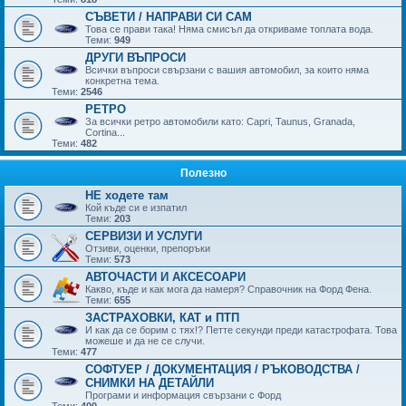
СЪВЕТИ / НАПРАВИ СИ САМ
Това се прави така! Няма смисъл да откриваме топлата вода.
Теми:
949
ДРУГИ ВЪПРОСИ
Всички въпроси свързани с вашия автомобил, за които няма
конкретна тема.
Теми:
2546
РЕТРО
За всички ретро автомобили като: Capri, Taunus, Granada,
Cortina...
Теми:
482
Полезно
НЕ ходете там
Кой къде си е изпатил
Теми:
203
СЕРВИЗИ И УСЛУГИ
Отзиви, оценки, препоръки
Теми:
573
АВТОЧАСТИ И АКСЕСОАРИ
Какво, къде и как мога да намеря? Справочник на Форд Фена.
Теми:
655
ЗАСТРАХОВКИ, КАТ и ПТП
И как да се борим с тях!? Петте секунди преди катастрофата. Това
можеше и да не се случи.
Теми:
477
СОФТУЕР / ДОКУМЕНТАЦИЯ / РЪКОВОДСТВА /
СНИМКИ НА ДЕТАЙЛИ
Програми и информация свързани с Форд
Теми:
400