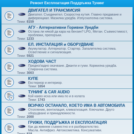
Ремонт Експлоатация Поддръжка Тунинг
ДВИГАТЕЛ И ТРАНСМИСИЯ
Двигател. Съединител. Скоростна кутия. Главно предаване и
диференциал. Мазилна уредба. Изпускателна система.
Теми:
8159
АГУ - Алтернативни Горивни Уредби
Остана ли някой да кара на бензин? LPG, Метан. Съвместимост,
проблеми, препоръки.
Теми:
1233
ЕЛ. ИНСТАЛАЦИЯ и ОБОРУДВАНЕ
Акумулатор. Алтернатор. Стартер. Запалителна система.
Осветление и сигнализация.
Теми:
5921
ХОДОВА ЧАСТ
Предно/задно окачване. Джанти и гуми. Кормилна уредба.
Спирачна система.
Теми:
3003
КУПЕ
Екстериор и интериор.
Теми:
1654
ТУНИНГ & CAR AUDIO
Кой какво иска или има по и в колата
Теми:
1743
ВСИЧКО ОСТАНАЛО, КОЕТО ИМА В АВТОМОБИЛА
Отопление, вентилация, климатизация. Ключалки. Друго
оборудване и принадлежности.
Теми:
2000
ГРИЖИ, ПОДДРЪЖКА И ЕКСПЛОАТАЦИЯ
Как да живеем съвместно и в разбирателство.
Масла. Антифриз. Автокозметика. Консумативи.
Теми:
818