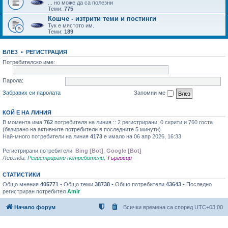
... но може да са полезни
Теми:
775
Кошче - изтрити теми и постинги
Тук е мястото им.
Теми:
189
ВЛЕЗ
•
РЕГИСТРАЦИЯ
Потребителско име:
Парола:
Забравих си паролата
Запомни ме
КОЙ Е НА ЛИНИЯ
В момента има
762
потребителя на линия :: 2 регистрирани, 0 скрити и 760 госта
(базирано на активните потребители в последните 5 минути)
Най-много потребители на линия
4173
е имало на 06 апр 2026, 16:33
Регистрирани потребители:
Bing [Bot]
,
Google [Bot]
Легенда:
Регистрирани потребители
,
Търговци
СТАТИСТИКИ
Общо мнения
405771
• Общо теми
38738
• Общо потребители
43643
• Последно
регистриран потребител
Amir
Начало форум
Всички времена са според
UTC+03:00