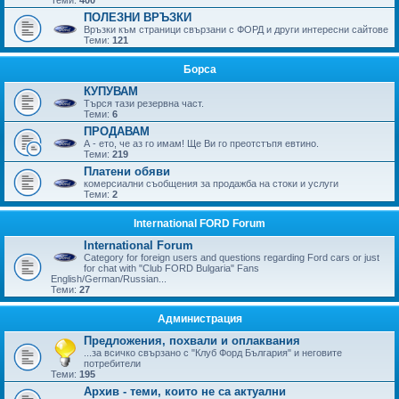
ПОЛЕЗНИ ВРЪЗКИ
Връзки към страници свързани с ФОРД и други интересни сайтове
Теми:
121
Борса
КУПУВАМ
Търся тази резервна част.
Теми:
6
ПРОДАВАМ
А - ето, че аз го имам! Ще Ви го преотстъпя евтино.
Теми:
219
Платени обяви
комерсиални съобщения за продажба на стоки и услуги
Теми:
2
International FORD Forum
International Forum
Category for foreign users and questions regarding Ford cars or just
for chat with "Club FORD Bulgaria" Fans
English/German/Russian...
Теми:
27
Администрация
Предложения, похвали и оплаквания
...за всичко свързано с "Клуб Форд България" и неговите
потребители
Теми:
195
Архив - теми, които не са актуални