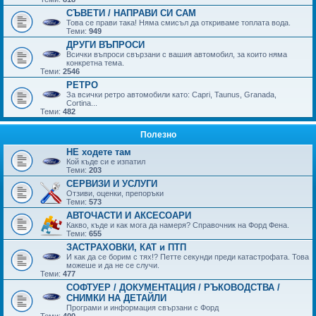
СЪВЕТИ / НАПРАВИ СИ САМ
Това се прави така! Няма смисъл да откриваме топлата вода.
Теми:
949
ДРУГИ ВЪПРОСИ
Всички въпроси свързани с вашия автомобил, за които няма
конкретна тема.
Теми:
2546
РЕТРО
За всички ретро автомобили като: Capri, Taunus, Granada,
Cortina...
Теми:
482
Полезно
НЕ ходете там
Кой къде си е изпатил
Теми:
203
СЕРВИЗИ И УСЛУГИ
Отзиви, оценки, препоръки
Теми:
573
АВТОЧАСТИ И АКСЕСОАРИ
Какво, къде и как мога да намеря? Справочник на Форд Фена.
Теми:
655
ЗАСТРАХОВКИ, КАТ и ПТП
И как да се борим с тях!? Петте секунди преди катастрофата. Това
можеше и да не се случи.
Теми:
477
СОФТУЕР / ДОКУМЕНТАЦИЯ / РЪКОВОДСТВА /
СНИМКИ НА ДЕТАЙЛИ
Програми и информация свързани с Форд
Теми:
400