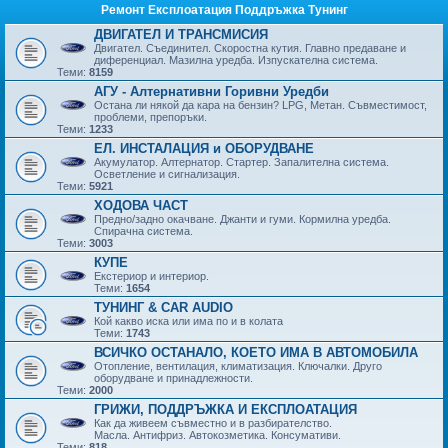
Ремонт Експлоатация Поддръжка Тунинг
ДВИГАТЕЛ И ТРАНСМИСИЯ
Двигател. Съединител. Скоростна кутия. Главно предаване и
диференциал. Мазилна уредба. Изпускателна система.
Теми:
8159
АГУ - Алтернативни Горивни Уредби
Остана ли някой да кара на бензин? LPG, Метан. Съвместимост,
проблеми, препоръки.
Теми:
1233
ЕЛ. ИНСТАЛАЦИЯ и ОБОРУДВАНЕ
Акумулатор. Алтернатор. Стартер. Запалителна система.
Осветление и сигнализация.
Теми:
5921
ХОДОВА ЧАСТ
Предно/задно окачване. Джанти и гуми. Кормилна уредба.
Спирачна система.
Теми:
3003
КУПЕ
Екстериор и интериор.
Теми:
1654
ТУНИНГ & CAR AUDIO
Кой какво иска или има по и в колата
Теми:
1743
ВСИЧКО ОСТАНАЛО, КОЕТО ИМА В АВТОМОБИЛА
Отопление, вентилация, климатизация. Ключалки. Друго
оборудване и принадлежности.
Теми:
2000
ГРИЖИ, ПОДДРЪЖКА И ЕКСПЛОАТАЦИЯ
Как да живеем съвместно и в разбирателство.
Масла. Антифриз. Автокозметика. Консумативи.
Теми:
818