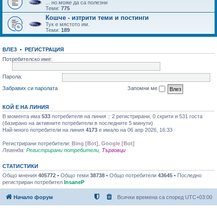
... но може да са полезни
Теми:
775
Кошче - изтрити теми и постинги
Тук е мястото им.
Теми:
189
ВЛЕЗ
•
РЕГИСТРАЦИЯ
Потребителско име:
Парола:
Забравих си паролата
Запомни ме
КОЙ Е НА ЛИНИЯ
В момента има
533
потребителя на линия :: 2 регистрирани, 0 скрити и 531 госта
(базирано на активните потребители в последните 5 минути)
Най-много потребители на линия
4173
е имало на 06 апр 2026, 16:33
Регистрирани потребители:
Bing [Bot]
,
Google [Bot]
Легенда:
Регистрирани потребители
,
Търговци
СТАТИСТИКИ
Общо мнения
405772
• Общо теми
38738
• Общо потребители
43645
• Последно
регистриран потребител
InsaneP
Начало форум
Всички времена са според
UTC+03:00