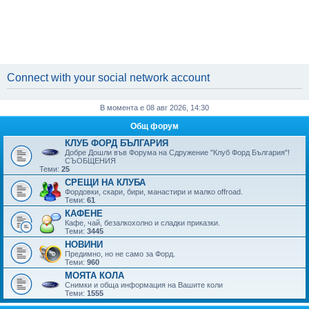
Connect with your social network account
В момента е 08 авг 2026, 14:30
Общ форум
КЛУБ ФОРД БЪЛГАРИЯ
Добре Дошли във Форума на Сдружение "Клуб Форд България"!
СЪОБЩЕНИЯ
Теми:
25
СРЕЩИ НА КЛУБА
Фордовки, скари, бири, манaстири и малко offroad.
Теми:
61
КАФЕНЕ
Кафе, чай, безалкохолно и сладки приказки.
Теми:
3445
НОВИНИ
Предимно, но не само за Форд.
Теми:
960
МОЯТА КОЛА
Снимки и обща информация на Вашите коли
Теми:
1555