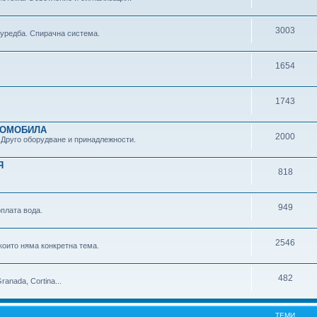
3003
 уредба. Спирачна система.
1654
1743
ТОМОБИЛА
2000
 Друго оборудване и принадлежности.
Я
818
949
плата вода.
2546
които няма конкретна тема.
482
anada, Cortina...
ТЕМИ