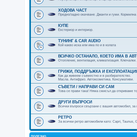
ХОДОВА ЧАСТ
Предно/задно окачване. Джанти и гуми. Кормилна
КУПЕ
Екстериор и интериор.
ТУНИНГ & CAR AUDIO
Кой какво иска или има по и в колата
ВСИЧКО ОСТАНАЛО, КОЕТО ИМА В АВ
Отопление, вентилация, климатизация. Ключалки.
ГРИЖИ, ПОДДРЪЖКА И ЕКСПЛОАТАЦИ
Как да живеем съвместно и в разбирателство.
Масла. Антифриз. Автокозметика. Консумативи.
СЪВЕТИ / НАПРАВИ СИ САМ
Това се прави така! Няма смисъл да откриваме то
ДРУГИ ВЪПРОСИ
Всички въпроси свързани с вашия автомобил, за 
РЕТРО
За всички ретро автомобили като: Capri, Taunus, Gr
ПОЛЕЗНО