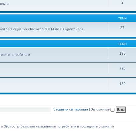
2
слуги
ТЕМИ
27
ord cars or just for chat with "Club FORD Bulgaria" Fans
ТЕМИ
195
еговите потребители
775
189
Забравих си паролата
|
Запомни ме
и и 398 госта (базирано на активните потребители в последните 5 минути)