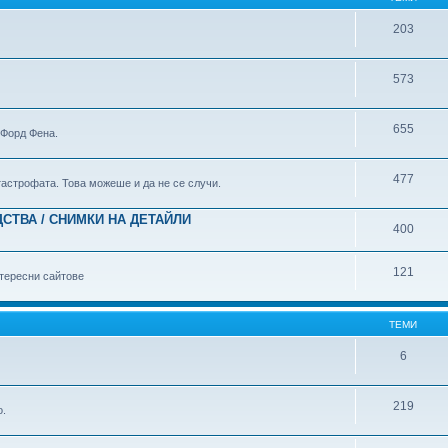
203
573
655
 Форд Фена.
477
атастрофата. Това можеше и да не се случи.
СТВА / СНИМКИ НА ДЕТАЙЛИ
400
121
тересни сайтове
ТЕМИ
6
219
о.