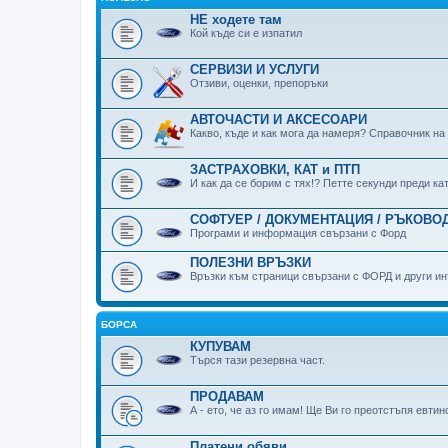
НЕ ходете там
Кой къде си е изпатил
СЕРВИЗИ И УСЛУГИ
Отзиви, оценки, препоръки
АВТОЧАСТИ И АКСЕСОАРИ
Какво, къде и как мога да намеря? Справочник на
ЗАСТРАХОВКИ, КАТ и ПТП
И как да се борим с тях!? Петте секунди преди к
СОФТУЕР / ДОКУМЕНТАЦИЯ / РЪКОВОД
Програми и информация свързани с Форд
ПОЛЕЗНИ ВРЪЗКИ
Връзки към страници свързани с ФОРД и други ин
БОРСА
КУПУВАМ
Търся тази резервна част.
ПРОДАВАМ
А - ето, че аз го имам! Ще Ви го преотстъпя евтин
Платени обяви