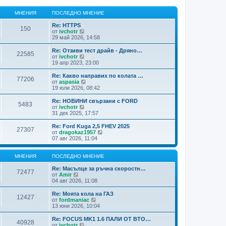
МНЕНИЯ
ПОСЛЕДНО МНЕНИЕ
Re: HTTPS
150
В
от
ivchotr
и
29 май 2026, 14:58
ж
п
Re: Отзиви тест драйв - Дряно…
22585
о
В
от
ivchotr
с
и
19 апр 2023, 23:00
л
ж
е
п
Re: Какво направих по колата …
77206
д
о
В
от
aspasia
н
с
и
19 юли 2026, 08:42
и
л
ж
т
е
п
Re: НОВИНИ свързани с FORD
е
5483
д
о
В
от
ivchotr
м
н
с
и
31 дек 2025, 17:57
н
и
л
ж
е
т
е
п
Re: Ford Kuga 2,5 FHEV 2025
н
е
27307
д
о
В
от
dragokaz1957
и
м
н
с
и
07 авг 2026, 11:04
я
н
и
л
ж
е
т
е
п
н
е
д
о
МНЕНИЯ
ПОСЛЕДНО МНЕНИЕ
и
м
н
с
я
н
и
л
Re: Масълце за ръчна скоростн…
72477
е
т
В
е
от
Amir
н
е
и
д
04 авг 2026, 11:08
и
м
ж
н
я
н
п
и
Re: Моята кола на ГАЗ
12427
е
о
т
В
от
fordmaniac
н
с
е
и
13 юни 2026, 10:04
и
л
м
ж
я
е
н
п
Re: FOCUS MK1 1.6 ПАЛИ ОТ ВТО…
40928
д
е
о
В
от
ivchotr