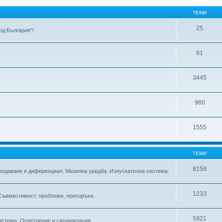
ТЕМИ
25
д България"!
61
3445
960
1555
ТЕМИ
8159
предаване и диференциал. Мазилна уредба. Изпускателна система.
1233
 Съвместимост, проблеми, препоръки.
5921
истема. Осветление и сигнализация.