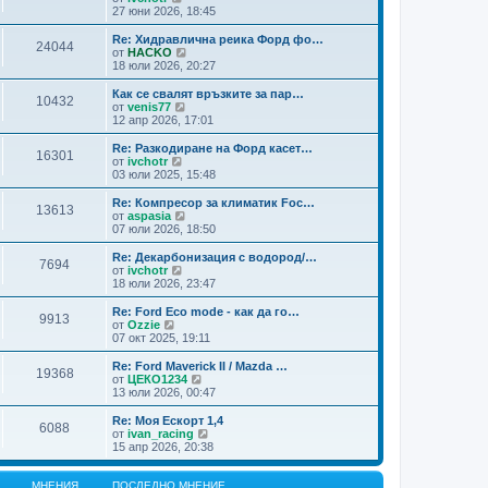
н
н
с
и
27 юни 2026, 18:45
и
и
л
ж
т
я
е
п
Re: Хидравлична реика Форд фо…
е
24044
д
о
В
от
HACKO
м
н
с
и
18 юли 2026, 20:27
н
и
л
ж
е
т
е
п
Как се свалят връзките за пар…
н
е
10432
д
о
В
от
venis77
и
м
н
с
и
12 апр 2026, 17:01
я
н
и
л
ж
е
т
е
п
Re: Разкодиране на Форд касет…
н
е
16301
д
о
В
от
ivchotr
и
м
н
с
и
03 юли 2025, 15:48
я
н
и
л
ж
е
т
е
п
Re: Компресор за климатик Foc…
н
е
13613
д
о
В
от
aspasia
и
м
н
с
и
07 юли 2026, 18:50
я
н
и
л
ж
е
т
е
п
Re: Декарбонизация с водород/…
н
е
7694
д
о
В
от
ivchotr
и
м
н
с
и
18 юли 2026, 23:47
я
н
и
л
ж
е
т
е
п
Re: Ford Eco mode - как да го…
н
е
9913
д
о
В
от
Ozzie
и
м
н
с
и
07 окт 2025, 19:11
я
н
и
л
ж
е
т
е
п
Re: Ford Maverick II / Mazda …
н
е
19368
д
о
В
от
ЦЕКО1234
и
м
н
с
и
13 юли 2026, 00:47
я
н
и
л
ж
е
т
е
п
Re: Моя Ескорт 1,4
н
е
6088
д
о
В
от
ivan_racing
и
м
н
с
и
15 апр 2026, 20:38
я
н
и
л
ж
е
т
е
п
н
е
д
о
МНЕНИЯ
ПОСЛЕДНО МНЕНИЕ