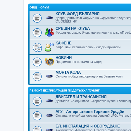
ОБЩ ФОРУМ
КЛУБ ФОРД БЪЛГАРИЯ
Добре Дошли във Форума на Сдружение "Клуб Фор
СЪОБЩЕНИЯ
СРЕЩИ НА КЛУБА
Фордовки, скари, бири, манaстири и малко offroad.
КАФЕНЕ
Кафе, чай, безалкохолно и сладки приказки.
НОВИНИ
Предимно, но не само за Форд.
МОЯТА КОЛА
Снимки и обща информация на Вашите коли
РЕМОНТ ЕКСПЛОАТАЦИЯ ПОДДРЪЖКА ТУНИНГ
ДВИГАТЕЛ И ТРАНСМИСИЯ
Двигател. Съединител. Скоростна кутия. Главно 
АГУ - Алтернативни Горивни Уредби
Остана ли някой да кара на бензин? LPG, Метан.
ЕЛ. ИНСТАЛАЦИЯ и ОБОРУДВАНЕ
Акумулатор. Алтернатор. Стартер. Запалителна с