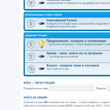
комерсиални съобщения за продажба на стоки и у
INTERNATIONAL FORD FORUM
International Forum
Category for foreign users and questions regarding F
English/German/Russian...
АДМИНИСТРАЦИЯ
Предложения, похвали и оплаквания
...за всичко свързано с "Клуб Форд България" и н
Архив - теми, които не са актуални
... но може да са полезни
Кошче - изтрити теми и постинги
Тук е мястото им.
ВЛЕЗ
•
РЕГИСТРАЦИЯ
Потребителско име:
Парола:
КОЙ Е НА ЛИНИЯ
В момента има
400
потребителя на линия :: 2 регистрирани, 0 скрит
Най-много потребители на линия
4173
е имало на 06 апр 2026, 16:33