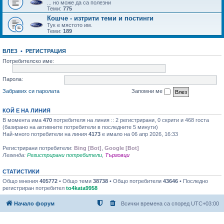
... но може да са полезни
Теми:
775
Кошче - изтрити теми и постинги
Тук е мястото им.
Теми:
189
ВЛЕЗ
•
РЕГИСТРАЦИЯ
Потребителско име:
Парола:
Забравих си паролата
Запомни ме
КОЙ Е НА ЛИНИЯ
В момента има
470
потребителя на линия :: 2 регистрирани, 0 скрити и 468 госта
(базирано на активните потребители в последните 5 минути)
Най-много потребители на линия
4173
е имало на 06 апр 2026, 16:33
Регистрирани потребители:
Bing [Bot]
,
Google [Bot]
Легенда:
Регистрирани потребители
,
Търговци
СТАТИСТИКИ
Общо мнения
405772
• Общо теми
38738
• Общо потребители
43646
• Последно
регистриран потребител
to4kata9958
Начало форум
Всички времена са според
UTC+03:00