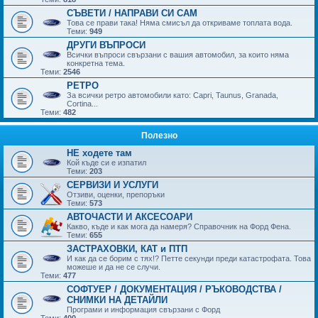
СЪВЕТИ / НАПРАВИ СИ САМ
Това се прави така! Няма смисъл да откриваме топлата вода.
Теми:
949
ДРУГИ ВЪПРОСИ
Всички въпроси свързани с вашия автомобил, за които няма
конкретна тема.
Теми:
2546
РЕТРО
За всички ретро автомобили като: Capri, Taunus, Granada,
Cortina...
Теми:
482
Полезно
НЕ ходете там
Кой къде си е изпатил
Теми:
203
СЕРВИЗИ И УСЛУГИ
Отзиви, оценки, препоръки
Теми:
573
АВТОЧАСТИ И АКСЕСОАРИ
Какво, къде и как мога да намеря? Справочник на Форд Фена.
Теми:
655
ЗАСТРАХОВКИ, КАТ и ПТП
И как да се борим с тях!? Петте секунди преди катастрофата. Това
можеше и да не се случи.
Теми:
477
СОФТУЕР / ДОКУМЕНТАЦИЯ / РЪКОВОДСТВА /
СНИМКИ НА ДЕТАЙЛИ
Програми и информация свързани с Форд
Теми:
400