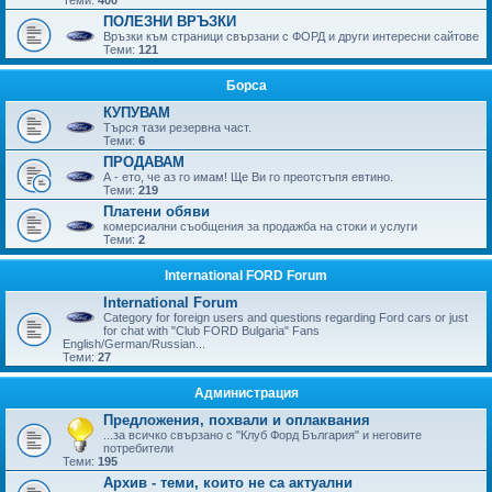
ПОЛЕЗНИ ВРЪЗКИ
Връзки към страници свързани с ФОРД и други интересни сайтове
Теми:
121
Борса
КУПУВАМ
Търся тази резервна част.
Теми:
6
ПРОДАВАМ
А - ето, че аз го имам! Ще Ви го преотстъпя евтино.
Теми:
219
Платени обяви
комерсиални съобщения за продажба на стоки и услуги
Теми:
2
International FORD Forum
International Forum
Category for foreign users and questions regarding Ford cars or just
for chat with "Club FORD Bulgaria" Fans
English/German/Russian...
Теми:
27
Администрация
Предложения, похвали и оплаквания
...за всичко свързано с "Клуб Форд България" и неговите
потребители
Теми:
195
Архив - теми, които не са актуални