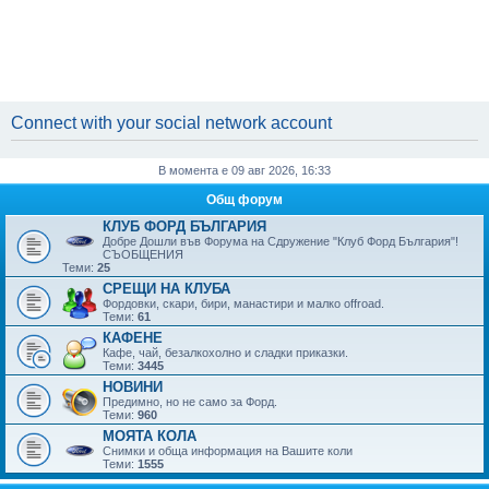
Connect with your social network account
В момента е 09 авг 2026, 16:33
Общ форум
КЛУБ ФОРД БЪЛГАРИЯ
Добре Дошли във Форума на Сдружение "Клуб Форд България"!
СЪОБЩЕНИЯ
Теми:
25
СРЕЩИ НА КЛУБА
Фордовки, скари, бири, манaстири и малко offroad.
Теми:
61
КАФЕНЕ
Кафе, чай, безалкохолно и сладки приказки.
Теми:
3445
НОВИНИ
Предимно, но не само за Форд.
Теми:
960
МОЯТА КОЛА
Снимки и обща информация на Вашите коли
Теми:
1555