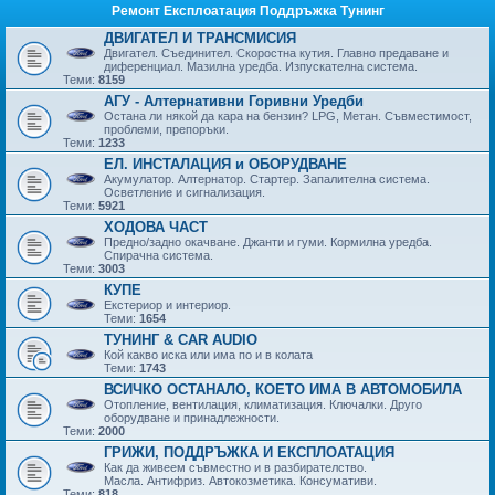
Ремонт Експлоатация Поддръжка Тунинг
ДВИГАТЕЛ И ТРАНСМИСИЯ
Двигател. Съединител. Скоростна кутия. Главно предаване и
диференциал. Мазилна уредба. Изпускателна система.
Теми:
8159
АГУ - Алтернативни Горивни Уредби
Остана ли някой да кара на бензин? LPG, Метан. Съвместимост,
проблеми, препоръки.
Теми:
1233
ЕЛ. ИНСТАЛАЦИЯ и ОБОРУДВАНЕ
Акумулатор. Алтернатор. Стартер. Запалителна система.
Осветление и сигнализация.
Теми:
5921
ХОДОВА ЧАСТ
Предно/задно окачване. Джанти и гуми. Кормилна уредба.
Спирачна система.
Теми:
3003
КУПЕ
Екстериор и интериор.
Теми:
1654
ТУНИНГ & CAR AUDIO
Кой какво иска или има по и в колата
Теми:
1743
ВСИЧКО ОСТАНАЛО, КОЕТО ИМА В АВТОМОБИЛА
Отопление, вентилация, климатизация. Ключалки. Друго
оборудване и принадлежности.
Теми:
2000
ГРИЖИ, ПОДДРЪЖКА И ЕКСПЛОАТАЦИЯ
Как да живеем съвместно и в разбирателство.
Масла. Антифриз. Автокозметика. Консумативи.
Теми:
818