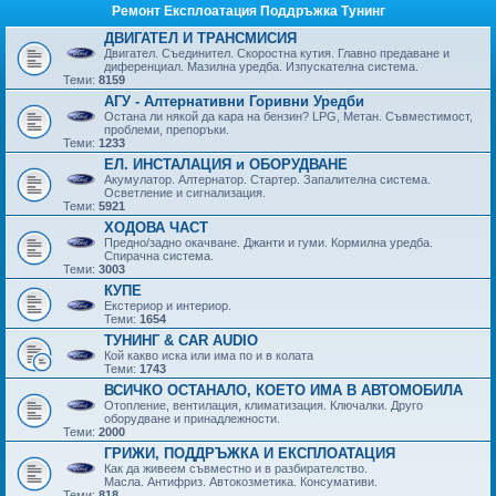
Ремонт Експлоатация Поддръжка Тунинг
ДВИГАТЕЛ И ТРАНСМИСИЯ
Двигател. Съединител. Скоростна кутия. Главно предаване и
диференциал. Мазилна уредба. Изпускателна система.
Теми:
8159
АГУ - Алтернативни Горивни Уредби
Остана ли някой да кара на бензин? LPG, Метан. Съвместимост,
проблеми, препоръки.
Теми:
1233
ЕЛ. ИНСТАЛАЦИЯ и ОБОРУДВАНЕ
Акумулатор. Алтернатор. Стартер. Запалителна система.
Осветление и сигнализация.
Теми:
5921
ХОДОВА ЧАСТ
Предно/задно окачване. Джанти и гуми. Кормилна уредба.
Спирачна система.
Теми:
3003
КУПЕ
Екстериор и интериор.
Теми:
1654
ТУНИНГ & CAR AUDIO
Кой какво иска или има по и в колата
Теми:
1743
ВСИЧКО ОСТАНАЛО, КОЕТО ИМА В АВТОМОБИЛА
Отопление, вентилация, климатизация. Ключалки. Друго
оборудване и принадлежности.
Теми:
2000
ГРИЖИ, ПОДДРЪЖКА И ЕКСПЛОАТАЦИЯ
Как да живеем съвместно и в разбирателство.
Масла. Антифриз. Автокозметика. Консумативи.
Теми:
818