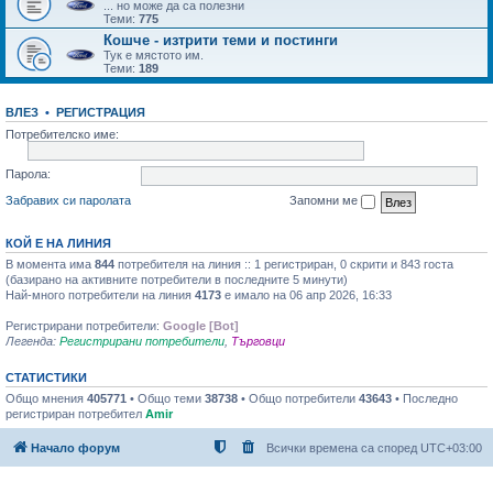
... но може да са полезни
Теми:
775
Кошче - изтрити теми и постинги
Тук е мястото им.
Теми:
189
ВЛЕЗ
•
РЕГИСТРАЦИЯ
Потребителско име:
Парола:
Забравих си паролата
Запомни ме
КОЙ Е НА ЛИНИЯ
В момента има
844
потребителя на линия :: 1 регистриран, 0 скрити и 843 госта
(базирано на активните потребители в последните 5 минути)
Най-много потребители на линия
4173
е имало на 06 апр 2026, 16:33
Регистрирани потребители:
Google [Bot]
Легенда:
Регистрирани потребители
,
Търговци
СТАТИСТИКИ
Общо мнения
405771
• Общо теми
38738
• Общо потребители
43643
• Последно
регистриран потребител
Amir
Начало форум
Всички времена са според
UTC+03:00