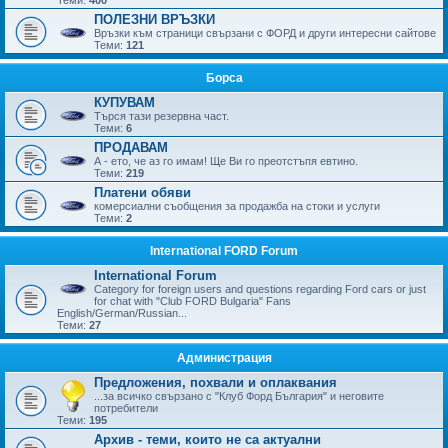
ПОЛЕЗНИ ВРЪЗКИ
Връзки към страници свързани с ФОРД и други интересни сайтове
Теми:
121
Борса
КУПУВАМ
Търся тази резервна част.
Теми:
6
ПРОДАВАМ
А - ето, че аз го имам! Ще Ви го преотстъпя евтино.
Теми:
219
Платени обяви
комерсиални съобщения за продажба на стоки и услуги
Теми:
2
International FORD Forum
International Forum
Category for foreign users and questions regarding Ford cars or just
for chat with "Club FORD Bulgaria" Fans
English/German/Russian...
Теми:
27
Администрация
Предложения, похвали и оплаквания
...за всичко свързано с "Клуб Форд България" и неговите
потребители
Теми:
195
Архив - теми, които не са актуални