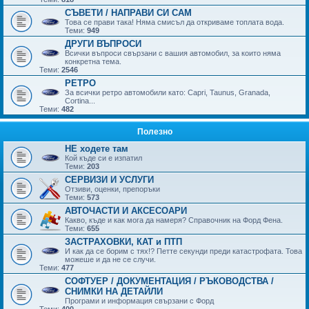
СЪВЕТИ / НАПРАВИ СИ САМ
Това се прави така! Няма смисъл да откриваме топлата вода.
Теми:
949
ДРУГИ ВЪПРОСИ
Всички въпроси свързани с вашия автомобил, за които няма
конкретна тема.
Теми:
2546
РЕТРО
За всички ретро автомобили като: Capri, Taunus, Granada,
Cortina...
Теми:
482
Полезно
НЕ ходете там
Кой къде си е изпатил
Теми:
203
СЕРВИЗИ И УСЛУГИ
Отзиви, оценки, препоръки
Теми:
573
АВТОЧАСТИ И АКСЕСОАРИ
Какво, къде и как мога да намеря? Справочник на Форд Фена.
Теми:
655
ЗАСТРАХОВКИ, КАТ и ПТП
И как да се борим с тях!? Петте секунди преди катастрофата. Това
можеше и да не се случи.
Теми:
477
СОФТУЕР / ДОКУМЕНТАЦИЯ / РЪКОВОДСТВА /
СНИМКИ НА ДЕТАЙЛИ
Програми и информация свързани с Форд
Теми:
400