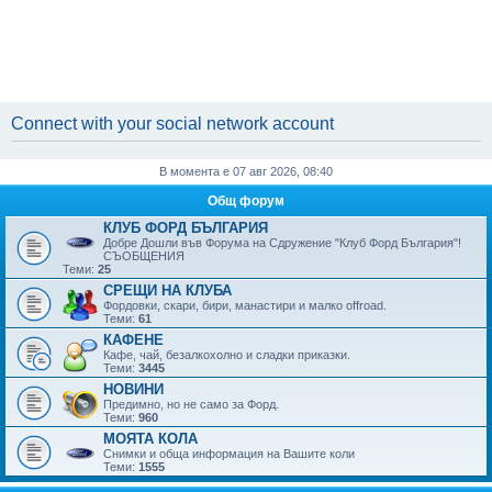
Connect with your social network account
В момента е 07 авг 2026, 08:40
Общ форум
КЛУБ ФОРД БЪЛГАРИЯ
Добре Дошли във Форума на Сдружение "Клуб Форд България"!
СЪОБЩЕНИЯ
Теми:
25
СРЕЩИ НА КЛУБА
Фордовки, скари, бири, манaстири и малко offroad.
Теми:
61
КАФЕНЕ
Кафе, чай, безалкохолно и сладки приказки.
Теми:
3445
НОВИНИ
Предимно, но не само за Форд.
Теми:
960
МОЯТА КОЛА
Снимки и обща информация на Вашите коли
Теми:
1555