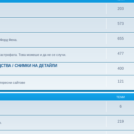
203
573
655
 Форд Фена.
477
атастрофата. Това можеше и да не се случи.
СТВА / СНИМКИ НА ДЕТАЙЛИ
400
121
тересни сайтове
ТЕМИ
6
219
о.