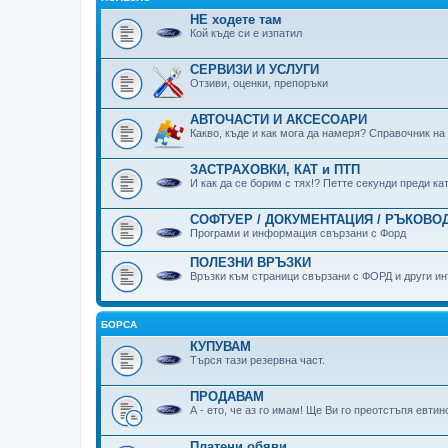
НЕ ходете там
Кой къде си е изпатил
СЕРВИЗИ И УСЛУГИ
Отзиви, оценки, препоръки
АВТОЧАСТИ И АКСЕСОАРИ
Какво, къде и как мога да намеря? Справочник на
ЗАСТРАХОВКИ, КАТ и ПТП
И как да се борим с тях!? Петте секунди преди к
СОФТУЕР / ДОКУМЕНТАЦИЯ / РЪКОВОД
Програми и информация свързани с Форд
ПОЛЕЗНИ ВРЪЗКИ
Връзки към страници свързани с ФОРД и други ин
БОРСА
КУПУВАМ
Търся тази резервна част.
ПРОДАВАМ
А - ето, че аз го имам! Ще Ви го преотстъпя евтин
Платени обяви