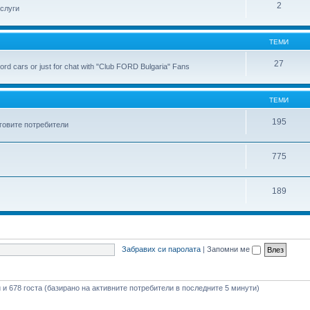
2
слуги
ТЕМИ
27
ord cars or just for chat with "Club FORD Bulgaria" Fans
ТЕМИ
195
еговите потребители
775
189
Забравих си паролата
|
Запомни ме
и и 678 госта (базирано на активните потребители в последните 5 минути)