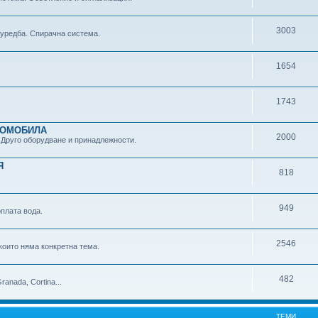
3003
 уредба. Спирачна система.
1654
1743
ТОМОБИЛА
2000
 Друго оборудване и принадлежности.
Я
818
949
плата вода.
2546
които няма конкретна тема.
482
anada, Cortina...
ТЕМИ