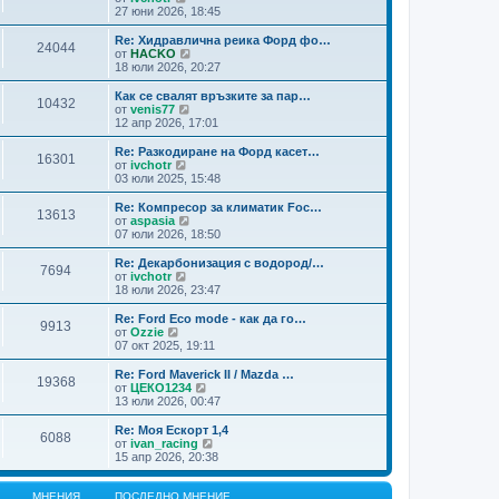
н
н
с
и
27 юни 2026, 18:45
и
и
л
ж
т
я
е
п
Re: Хидравлична реика Форд фо…
е
24044
д
о
В
от
HACKO
м
н
с
и
18 юли 2026, 20:27
н
и
л
ж
е
т
е
п
Как се свалят връзките за пар…
н
е
10432
д
о
В
от
venis77
и
м
н
с
и
12 апр 2026, 17:01
я
н
и
л
ж
е
т
е
п
Re: Разкодиране на Форд касет…
н
е
16301
д
о
В
от
ivchotr
и
м
н
с
и
03 юли 2025, 15:48
я
н
и
л
ж
е
т
е
п
Re: Компресор за климатик Foc…
н
е
13613
д
о
В
от
aspasia
и
м
н
с
и
07 юли 2026, 18:50
я
н
и
л
ж
е
т
е
п
Re: Декарбонизация с водород/…
н
е
7694
д
о
В
от
ivchotr
и
м
н
с
и
18 юли 2026, 23:47
я
н
и
л
ж
е
т
е
п
Re: Ford Eco mode - как да го…
н
е
9913
д
о
В
от
Ozzie
и
м
н
с
и
07 окт 2025, 19:11
я
н
и
л
ж
е
т
е
п
Re: Ford Maverick II / Mazda …
н
е
19368
д
о
В
от
ЦЕКО1234
и
м
н
с
и
13 юли 2026, 00:47
я
н
и
л
ж
е
т
е
п
Re: Моя Ескорт 1,4
н
е
6088
д
о
В
от
ivan_racing
и
м
н
с
и
15 апр 2026, 20:38
я
н
и
л
ж
е
т
е
п
н
е
д
о
МНЕНИЯ
ПОСЛЕДНО МНЕНИЕ