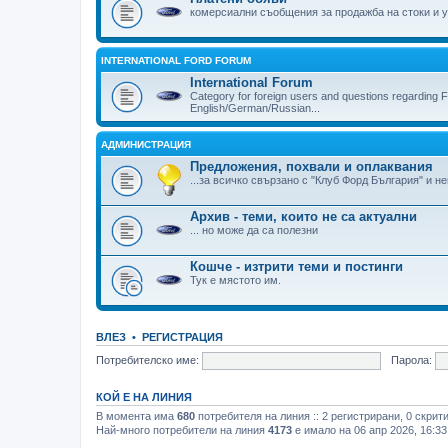
комерсиални съобщения за продажба на стоки и у
INTERNATIONAL FORD FORUM
International Forum
Category for foreign users and questions regarding F
English/German/Russian...
АДМИНИСТРАЦИЯ
Предложения, похвали и оплаквания
...за всичко свързано с "Клуб Форд България" и н
Архив - теми, които не са актуални
... но може да са полезни
Кошче - изтрити теми и постинги
Тук е мястото им.
ВЛЕЗ
•
РЕГИСТРАЦИЯ
Потребителско име:
Парола:
КОЙ Е НА ЛИНИЯ
В момента има
680
потребителя на линия :: 2 регистрирани, 0 скрит
Най-много потребители на линия
4173
е имало на 06 апр 2026, 16:33