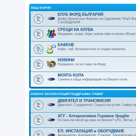
ОБЩ ФОРУМ
КЛУБ ФОРД БЪЛГАРИЯ
Добре Дошли във Форума на Сдружение "Клуб Фор
СЪОБЩЕНИЯ
СРЕЩИ НА КЛУБА
Фордовки, скари, бири, манaстири и малко offroad.
КАФЕНЕ
Кафе, чай, безалкохолно и сладки приказки.
НОВИНИ
Предимно, но не само за Форд.
МОЯТА КОЛА
Снимки и обща информация на Вашите коли
РЕМОНТ ЕКСПЛОАТАЦИЯ ПОДДРЪЖКА ТУНИНГ
ДВИГАТЕЛ И ТРАНСМИСИЯ
Двигател. Съединител. Скоростна кутия. Главно 
АГУ - Алтернативни Горивни Уредби
Остана ли някой да кара на бензин? LPG, Метан.
ЕЛ. ИНСТАЛАЦИЯ и ОБОРУДВАНЕ
Акумулатор. Алтернатор. Стартер. Запалителна с