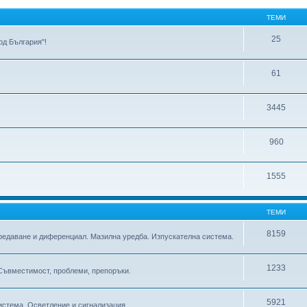
ТЕМИ
25
д България"!
61
3445
960
1555
ТЕМИ
8159
предаване и диференциал. Мазилна уредба. Изпускателна система.
1233
 Съвместимост, проблеми, препоръки.
5921
истема. Осветление и сигнализация.