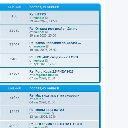
МНЕНИЯ
ПОСЛЕДНО МНЕНИЕ
Re: HTTPS
150
В
от
ivchotr
и
29 май 2026, 14:58
ж
п
Re: Отзиви тест драйв - Дряно…
22585
о
В
от
ivchotr
с
и
19 апр 2023, 23:00
л
ж
е
п
Re: Какво направих по колата …
77206
д
о
В
от
aspasia
н
с
и
19 юли 2026, 08:42
и
л
ж
т
е
п
Re: НОВИНИ свързани с FORD
е
5483
д
о
В
от
ivchotr
м
н
с
и
31 дек 2025, 17:57
н
и
л
ж
е
т
е
п
Re: Ford Kuga 2,5 FHEV 2025
н
е
27307
д
о
В
от
dragokaz1957
и
м
н
с
и
07 авг 2026, 11:04
я
н
и
л
ж
е
т
е
п
н
е
д
о
МНЕНИЯ
ПОСЛЕДНО МНЕНИЕ
и
м
н
с
я
н
и
л
Re: Масълце за ръчна скоростн…
72477
е
т
В
е
от
Amir
н
е
и
д
04 авг 2026, 11:08
и
м
ж
н
я
н
п
и
Re: Моята кола на ГАЗ
12427
е
о
т
В
от
fordmaniac
н
с
е
и
13 юни 2026, 10:04
и
л
м
ж
я
е
н
п
Re: FOCUS MK1 1.6 ПАЛИ ОТ ВТО…
40928
д
е
о
В
от
ivchotr