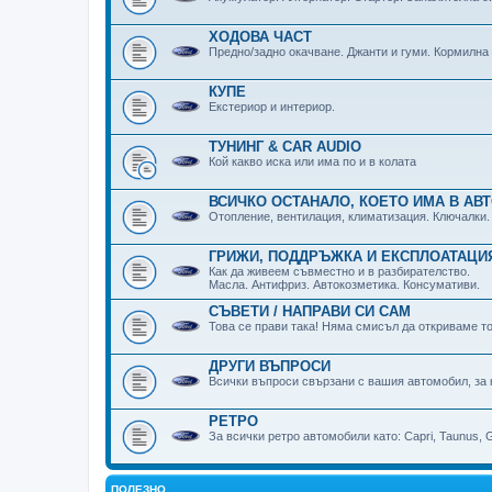
ХОДОВА ЧАСТ
Предно/задно окачване. Джанти и гуми. Кормилна
КУПЕ
Екстериор и интериор.
ТУНИНГ & CAR AUDIO
Кой какво иска или има по и в колата
ВСИЧКО ОСТАНАЛО, КОЕТО ИМА В АВ
Отопление, вентилация, климатизация. Ключалки.
ГРИЖИ, ПОДДРЪЖКА И ЕКСПЛОАТАЦИ
Как да живеем съвместно и в разбирателство.
Масла. Антифриз. Автокозметика. Консумативи.
СЪВЕТИ / НАПРАВИ СИ САМ
Това се прави така! Няма смисъл да откриваме то
ДРУГИ ВЪПРОСИ
Всички въпроси свързани с вашия автомобил, за 
РЕТРО
За всички ретро автомобили като: Capri, Taunus, Gr
ПОЛЕЗНО