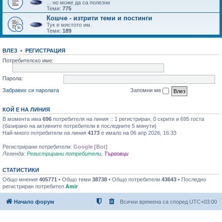
... но може да са полезни
Теми:
775
Кошче - изтрити теми и постинги
Тук е мястото им.
Теми:
189
ВЛЕЗ
•
РЕГИСТРАЦИЯ
Потребителско име:
Парола:
Забравих си паролата
Запомни ме
КОЙ Е НА ЛИНИЯ
В момента има
696
потребителя на линия :: 1 регистриран, 0 скрити и 695 госта
(базирано на активните потребители в последните 5 минути)
Най-много потребители на линия
4173
е имало на 06 апр 2026, 16:33
Регистрирани потребители:
Google [Bot]
Легенда:
Регистрирани потребители
,
Търговци
СТАТИСТИКИ
Общо мнения
405771
• Общо теми
38738
• Общо потребители
43643
• Последно
регистриран потребител
Amir
Начало форум
Всички времена са според
UTC+03:00