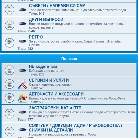
СЪВЕТИ / НАПРАВИ СИ САМ
Това се прави така! Няма смисъл да откриваме топлата вода.
Теми:
949
ДРУГИ ВЪПРОСИ
Всички въпроси свързани с вашия автомобил, за които няма
конкретна тема.
Теми:
2546
РЕТРО
За всички ретро автомобили като: Capri, Taunus, Granada,
Cortina...
Теми:
482
Полезно
НЕ ходете там
Кой къде си е изпатил
Теми:
203
СЕРВИЗИ И УСЛУГИ
Отзиви, оценки, препоръки
Теми:
573
АВТОЧАСТИ И АКСЕСОАРИ
Какво, къде и как мога да намеря? Справочник на Форд Фена.
Теми:
655
ЗАСТРАХОВКИ, КАТ и ПТП
И как да се борим с тях!? Петте секунди преди катастрофата. Това
можеше и да не се случи.
Теми:
477
СОФТУЕР / ДОКУМЕНТАЦИЯ / РЪКОВОДСТВА /
СНИМКИ НА ДЕТАЙЛИ
Програми и информация свързани с Форд
Теми:
400