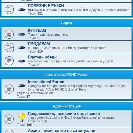
ПОЛЕЗНИ ВРЪЗКИ
Връзки към страници свързани с ФОРД и други интересни сайтове
Теми:
121
Борса
КУПУВАМ
Търся тази резервна част.
Теми:
6
ПРОДАВАМ
А - ето, че аз го имам! Ще Ви го преотстъпя евтино.
Теми:
219
Платени обяви
комерсиални съобщения за продажба на стоки и услуги
Теми:
2
International FORD Forum
International Forum
Category for foreign users and questions regarding Ford cars or just
for chat with "Club FORD Bulgaria" Fans
English/German/Russian...
Теми:
27
Администрация
Предложения, похвали и оплаквания
...за всичко свързано с "Клуб Форд България" и неговите
потребители
Теми:
195
Архив - теми, които не са актуални