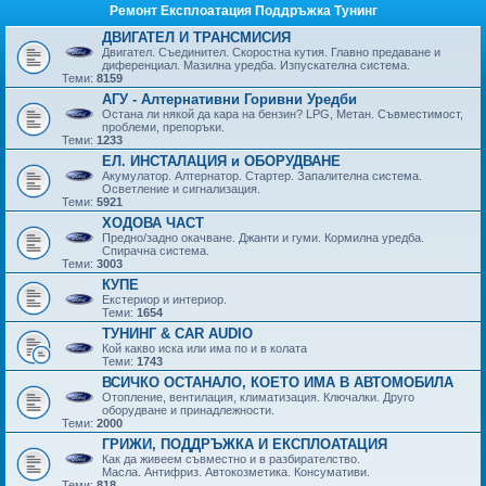
Ремонт Експлоатация Поддръжка Тунинг
ДВИГАТЕЛ И ТРАНСМИСИЯ
Двигател. Съединител. Скоростна кутия. Главно предаване и
диференциал. Мазилна уредба. Изпускателна система.
Теми:
8159
АГУ - Алтернативни Горивни Уредби
Остана ли някой да кара на бензин? LPG, Метан. Съвместимост,
проблеми, препоръки.
Теми:
1233
ЕЛ. ИНСТАЛАЦИЯ и ОБОРУДВАНЕ
Акумулатор. Алтернатор. Стартер. Запалителна система.
Осветление и сигнализация.
Теми:
5921
ХОДОВА ЧАСТ
Предно/задно окачване. Джанти и гуми. Кормилна уредба.
Спирачна система.
Теми:
3003
КУПЕ
Екстериор и интериор.
Теми:
1654
ТУНИНГ & CAR AUDIO
Кой какво иска или има по и в колата
Теми:
1743
ВСИЧКО ОСТАНАЛО, КОЕТО ИМА В АВТОМОБИЛА
Отопление, вентилация, климатизация. Ключалки. Друго
оборудване и принадлежности.
Теми:
2000
ГРИЖИ, ПОДДРЪЖКА И ЕКСПЛОАТАЦИЯ
Как да живеем съвместно и в разбирателство.
Масла. Антифриз. Автокозметика. Консумативи.
Теми:
818