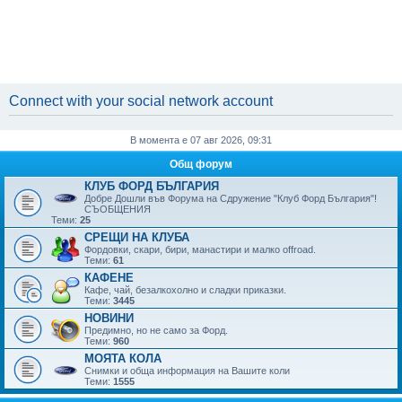
Connect with your social network account
В момента е 07 авг 2026, 09:31
Общ форум
КЛУБ ФОРД БЪЛГАРИЯ
Добре Дошли във Форума на Сдружение "Клуб Форд България"!
СЪОБЩЕНИЯ
Теми:
25
СРЕЩИ НА КЛУБА
Фордовки, скари, бири, манaстири и малко offroad.
Теми:
61
КАФЕНЕ
Кафе, чай, безалкохолно и сладки приказки.
Теми:
3445
НОВИНИ
Предимно, но не само за Форд.
Теми:
960
МОЯТА КОЛА
Снимки и обща информация на Вашите коли
Теми:
1555