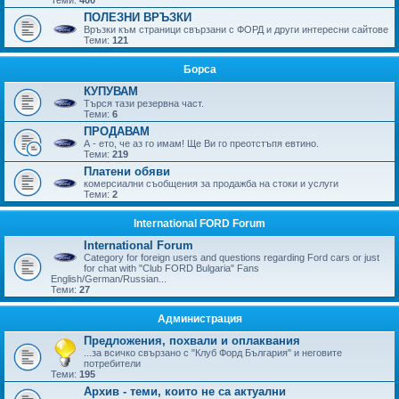
ПОЛЕЗНИ ВРЪЗКИ
Връзки към страници свързани с ФОРД и други интересни сайтове
Теми:
121
Борса
КУПУВАМ
Търся тази резервна част.
Теми:
6
ПРОДАВАМ
А - ето, че аз го имам! Ще Ви го преотстъпя евтино.
Теми:
219
Платени обяви
комерсиални съобщения за продажба на стоки и услуги
Теми:
2
International FORD Forum
International Forum
Category for foreign users and questions regarding Ford cars or just
for chat with "Club FORD Bulgaria" Fans
English/German/Russian...
Теми:
27
Администрация
Предложения, похвали и оплаквания
...за всичко свързано с "Клуб Форд България" и неговите
потребители
Теми:
195
Архив - теми, които не са актуални