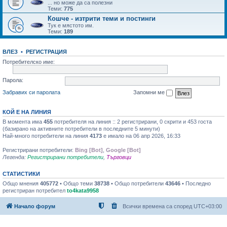
... но може да са полезни
Теми:
775
Кошче - изтрити теми и постинги
Тук е мястото им.
Теми:
189
ВЛЕЗ
•
РЕГИСТРАЦИЯ
Потребителско име:
Парола:
Забравих си паролата
Запомни ме
КОЙ Е НА ЛИНИЯ
В момента има
455
потребителя на линия :: 2 регистрирани, 0 скрити и 453 госта
(базирано на активните потребители в последните 5 минути)
Най-много потребители на линия
4173
е имало на 06 апр 2026, 16:33
Регистрирани потребители:
Bing [Bot]
,
Google [Bot]
Легенда:
Регистрирани потребители
,
Търговци
СТАТИСТИКИ
Общо мнения
405772
• Общо теми
38738
• Общо потребители
43646
• Последно
регистриран потребител
to4kata9958
Начало форум
Всички времена са според
UTC+03:00