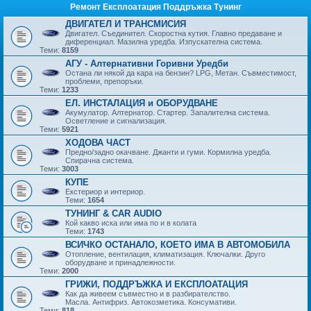
Ремонт Експлоатация Поддръжка Тунинг
ДВИГАТЕЛ И ТРАНСМИСИЯ
Двигател. Съединител. Скоростна кутия. Главно предаване и
диференциал. Мазилна уредба. Изпускателна система.
Теми:
8159
АГУ - Алтернативни Горивни Уредби
Остана ли някой да кара на бензин? LPG, Метан. Съвместимост,
проблеми, препоръки.
Теми:
1233
ЕЛ. ИНСТАЛАЦИЯ и ОБОРУДВАНЕ
Акумулатор. Алтернатор. Стартер. Запалителна система.
Осветление и сигнализация.
Теми:
5921
ХОДОВА ЧАСТ
Предно/задно окачване. Джанти и гуми. Кормилна уредба.
Спирачна система.
Теми:
3003
КУПЕ
Екстериор и интериор.
Теми:
1654
ТУНИНГ & CAR AUDIO
Кой какво иска или има по и в колата
Теми:
1743
ВСИЧКО ОСТАНАЛО, КОЕТО ИМА В АВТОМОБИЛА
Отопление, вентилация, климатизация. Ключалки. Друго
оборудване и принадлежности.
Теми:
2000
ГРИЖИ, ПОДДРЪЖКА И ЕКСПЛОАТАЦИЯ
Как да живеем съвместно и в разбирателство.
Масла. Антифриз. Автокозметика. Консумативи.
Теми:
818