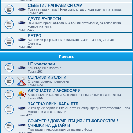
СЪВЕТИ / НАПРАВИ СИ САМ
Това се прави така! Няма смисъл да откриваме топлата вода.
Теми:
949
ДРУГИ ВЪПРОСИ
Всички въпроси свързани с вашия автомобил, за които няма
конкретна тема.
Теми:
2546
РЕТРО
За всички ретро автомобили като: Capri, Taunus, Granada,
Cortina...
Теми:
482
Полезно
НЕ ходете там
Кой къде си е изпатил
Теми:
203
СЕРВИЗИ И УСЛУГИ
Отзиви, оценки, препоръки
Теми:
573
АВТОЧАСТИ И АКСЕСОАРИ
Какво, къде и как мога да намеря? Справочник на Форд Фена.
Теми:
655
ЗАСТРАХОВКИ, КАТ и ПТП
И как да се борим с тях!? Петте секунди преди катастрофата. Това
можеше и да не се случи.
Теми:
477
СОФТУЕР / ДОКУМЕНТАЦИЯ / РЪКОВОДСТВА /
СНИМКИ НА ДЕТАЙЛИ
Програми и информация свързани с Форд
Теми:
400