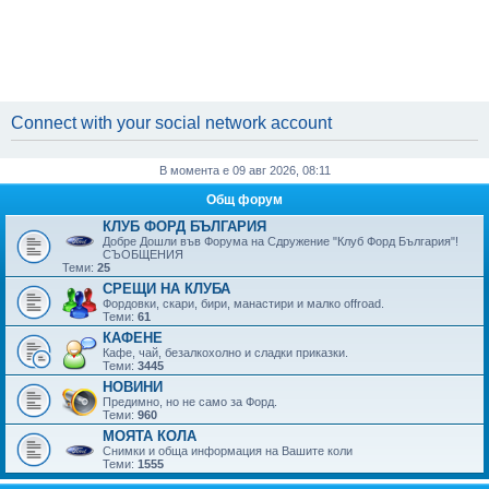
Connect with your social network account
В момента е 09 авг 2026, 08:11
Общ форум
КЛУБ ФОРД БЪЛГАРИЯ
Добре Дошли във Форума на Сдружение "Клуб Форд България"!
СЪОБЩЕНИЯ
Теми:
25
СРЕЩИ НА КЛУБА
Фордовки, скари, бири, манaстири и малко offroad.
Теми:
61
КАФЕНЕ
Кафе, чай, безалкохолно и сладки приказки.
Теми:
3445
НОВИНИ
Предимно, но не само за Форд.
Теми:
960
МОЯТА КОЛА
Снимки и обща информация на Вашите коли
Теми:
1555