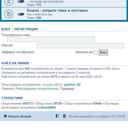
... но може да са полезни
Теми:
775
Кошче - изтрити теми и постинги
Тук е мястото им.
Теми:
189
ВЛЕЗ
•
РЕГИСТРАЦИЯ
Потребителско име:
Парола:
Забравих си паролата
Запомни ме
КОЙ Е НА ЛИНИЯ
В момента има
393
потребителя на линия :: 2 регистрирани, 0 скрити и 391 госта
(базирано на активните потребители в последните 5 минути)
Най-много потребители на линия
4173
е имало на 06 апр 2026, 16:33
Регистрирани потребители:
Google [Bot]
,
synthez 3D
Легенда:
Регистрирани потребители
,
Търговци
СТАТИСТИКИ
Общо мнения
405772
• Общо теми
38738
• Общо потребители
43646
• Последно
регистриран потребител
to4kata9958
Начало форум
Всички времена са според
UTC+03:00