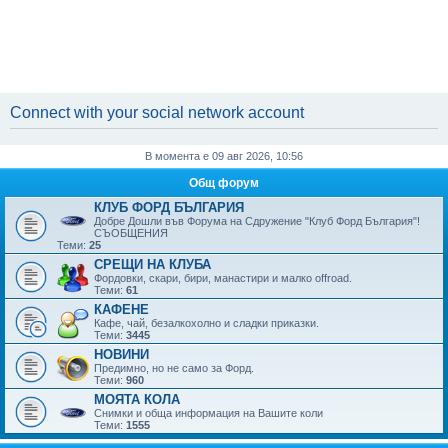
Connect with your social network account
В момента е 09 авг 2026, 10:56
Общ форум
КЛУБ ФОРД БЪЛГАРИЯ
Добре Дошли във Форума на Сдружение "Клуб Форд България"!
СЪОБЩЕНИЯ
Теми:
25
СРЕЩИ НА КЛУБА
Фордовки, скари, бири, манaстири и малко offroad.
Теми:
61
КАФЕНЕ
Кафе, чай, безалкохолно и сладки приказки.
Теми:
3445
НОВИНИ
Предимно, но не само за Форд.
Теми:
960
МОЯТА КОЛА
Снимки и обща информация на Вашите коли
Теми:
1555