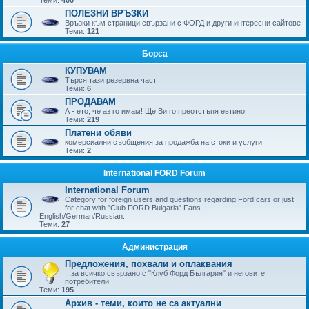
ПОЛЕЗНИ ВРЪЗКИ
Връзки към страници свързани с ФОРД и други интересни сайтове
Теми:
121
Борса
КУПУВАМ
Търся тази резервна част.
Теми:
6
ПРОДАВАМ
А - ето, че аз го имам! Ще Ви го преотстъпя евтино.
Теми:
219
Платени обяви
комерсиални съобщения за продажба на стоки и услуги
Теми:
2
International FORD Forum
International Forum
Category for foreign users and questions regarding Ford cars or just
for chat with "Club FORD Bulgaria" Fans
English/German/Russian...
Теми:
27
Администрация
Предложения, похвали и оплаквания
...за всичко свързано с "Клуб Форд България" и неговите
потребители
Теми:
195
Архив - теми, които не са актуални