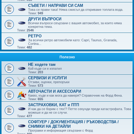
СЪВЕТИ / НАПРАВИ СИ САМ
Това се прави така! Няма смисъл да откриваме топлата вода.
Теми:
949
ДРУГИ ВЪПРОСИ
Всички въпроси свързани с вашия автомобил, за които няма
конкретна тема.
Теми:
2546
РЕТРО
За всички ретро автомобили като: Capri, Taunus, Granada,
Cortina...
Теми:
482
Полезно
НЕ ходете там
Кой къде си е изпатил
Теми:
203
СЕРВИЗИ И УСЛУГИ
Отзиви, оценки, препоръки
Теми:
573
АВТОЧАСТИ И АКСЕСОАРИ
Какво, къде и как мога да намеря? Справочник на Форд Фена.
Теми:
655
ЗАСТРАХОВКИ, КАТ и ПТП
И как да се борим с тях!? Петте секунди преди катастрофата. Това
можеше и да не се случи.
Теми:
477
СОФТУЕР / ДОКУМЕНТАЦИЯ / РЪКОВОДСТВА /
СНИМКИ НА ДЕТАЙЛИ
Програми и информация свързани с Форд
Теми:
400