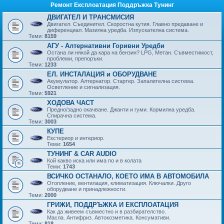
Ремонт Експлоатация Поддръжка Тунинг
ДВИГАТЕЛ И ТРАНСМИСИЯ
Двигател. Съединител. Скоростна кутия. Главно предаване и
диференциал. Мазилна уредба. Изпускателна система.
Теми:
8159
АГУ - Алтернативни Горивни Уредби
Остана ли някой да кара на бензин? LPG, Метан. Съвместимост,
проблеми, препоръки.
Теми:
1233
ЕЛ. ИНСТАЛАЦИЯ и ОБОРУДВАНЕ
Акумулатор. Алтернатор. Стартер. Запалителна система.
Осветление и сигнализация.
Теми:
5921
ХОДОВА ЧАСТ
Предно/задно окачване. Джанти и гуми. Кормилна уредба.
Спирачна система.
Теми:
3003
КУПЕ
Екстериор и интериор.
Теми:
1654
ТУНИНГ & CAR AUDIO
Кой какво иска или има по и в колата
Теми:
1743
ВСИЧКО ОСТАНАЛО, КОЕТО ИМА В АВТОМОБИЛА
Отопление, вентилация, климатизация. Ключалки. Друго
оборудване и принадлежности.
Теми:
2000
ГРИЖИ, ПОДДРЪЖКА И ЕКСПЛОАТАЦИЯ
Как да живеем съвместно и в разбирателство.
Масла. Антифриз. Автокозметика. Консумативи.
Теми:
818