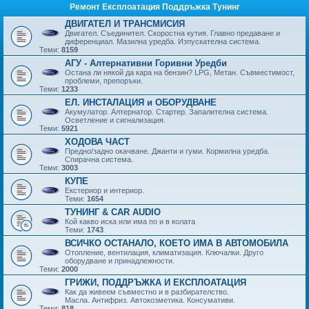
Ремонт Експлоатация Поддръжка Тунинг
ДВИГАТЕЛ И ТРАНСМИСИЯ
Двигател. Съединител. Скоростна кутия. Главно предаване и
диференциал. Мазилна уредба. Изпускателна система.
Теми:
8159
АГУ - Алтернативни Горивни Уредби
Остана ли някой да кара на бензин? LPG, Метан. Съвместимост,
проблеми, препоръки.
Теми:
1233
ЕЛ. ИНСТАЛАЦИЯ и ОБОРУДВАНЕ
Акумулатор. Алтернатор. Стартер. Запалителна система.
Осветление и сигнализация.
Теми:
5921
ХОДОВА ЧАСТ
Предно/задно окачване. Джанти и гуми. Кормилна уредба.
Спирачна система.
Теми:
3003
КУПЕ
Екстериор и интериор.
Теми:
1654
ТУНИНГ & CAR AUDIO
Кой какво иска или има по и в колата
Теми:
1743
ВСИЧКО ОСТАНАЛО, КОЕТО ИМА В АВТОМОБИЛА
Отопление, вентилация, климатизация. Ключалки. Друго
оборудване и принадлежности.
Теми:
2000
ГРИЖИ, ПОДДРЪЖКА И ЕКСПЛОАТАЦИЯ
Как да живеем съвместно и в разбирателство.
Масла. Антифриз. Автокозметика. Консумативи.
Теми:
818