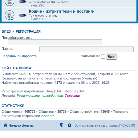
... но може да са полезни
Теми:
775
Кошче - изтрити теми и постинги
Тук е мястото им.
Теми:
189
ВЛЕЗ
•
РЕГИСТРАЦИЯ
Потребителско име:
Парола:
Забравих си паролата
Запомни ме
КОЙ Е НА ЛИНИЯ
В момента има
511
потребителя на линия :: 2 регистрирани, 0 скрити и 509 госта
(базирано на активните потребители в последните 5 минути)
Най-много потребители на линия
4173
е имало на 06 апр 2026, 16:33
Регистрирани потребители:
Bing [Bot]
,
Google [Bot]
Легенда:
Регистрирани потребители
,
Търговци
СТАТИСТИКИ
Общо мнения
405772
• Общо теми
38738
• Общо потребители
43645
• Последно
регистриран потребител
InsaneP
Начало форум
Всички времена са според
UTC+03:00