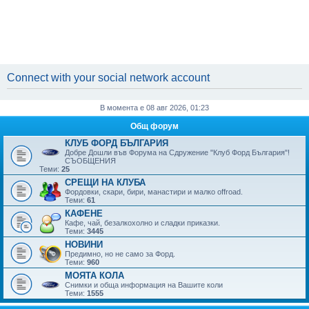
Connect with your social network account
В момента е 08 авг 2026, 01:23
Общ форум
КЛУБ ФОРД БЪЛГАРИЯ
Добре Дошли във Форума на Сдружение "Клуб Форд България"!
СЪОБЩЕНИЯ
Теми:
25
СРЕЩИ НА КЛУБА
Фордовки, скари, бири, манaстири и малко offroad.
Теми:
61
КАФЕНЕ
Кафе, чай, безалкохолно и сладки приказки.
Теми:
3445
НОВИНИ
Предимно, но не само за Форд.
Теми:
960
МОЯТА КОЛА
Снимки и обща информация на Вашите коли
Теми:
1555