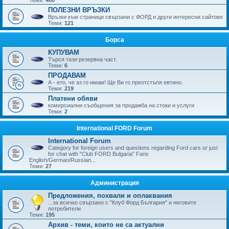
ПОЛЕЗНИ ВРЪЗКИ
Връзки към страници свързани с ФОРД и други интересни сайтове
Теми:
121
Борса
КУПУВАМ
Търся тази резервна част.
Теми:
6
ПРОДАВАМ
А - ето, че аз го имам! Ще Ви го преотстъпя евтино.
Теми:
219
Платени обяви
комерсиални съобщения за продажба на стоки и услуги
Теми:
2
International FORD Forum
International Forum
Category for foreign users and questions regarding Ford cars or just
for chat with "Club FORD Bulgaria" Fans
English/German/Russian...
Теми:
27
Администрация
Предложения, похвали и оплаквания
...за всичко свързано с "Клуб Форд България" и неговите
потребители
Теми:
195
Архив - теми, които не са актуални