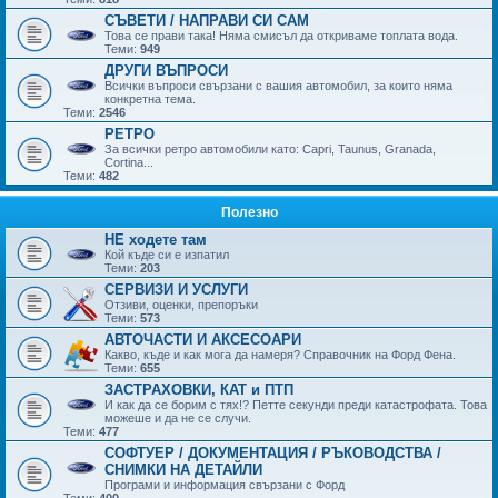
СЪВЕТИ / НАПРАВИ СИ САМ
Това се прави така! Няма смисъл да откриваме топлата вода.
Теми:
949
ДРУГИ ВЪПРОСИ
Всички въпроси свързани с вашия автомобил, за които няма
конкретна тема.
Теми:
2546
РЕТРО
За всички ретро автомобили като: Capri, Taunus, Granada,
Cortina...
Теми:
482
Полезно
НЕ ходете там
Кой къде си е изпатил
Теми:
203
СЕРВИЗИ И УСЛУГИ
Отзиви, оценки, препоръки
Теми:
573
АВТОЧАСТИ И АКСЕСОАРИ
Какво, къде и как мога да намеря? Справочник на Форд Фена.
Теми:
655
ЗАСТРАХОВКИ, КАТ и ПТП
И как да се борим с тях!? Петте секунди преди катастрофата. Това
можеше и да не се случи.
Теми:
477
СОФТУЕР / ДОКУМЕНТАЦИЯ / РЪКОВОДСТВА /
СНИМКИ НА ДЕТАЙЛИ
Програми и информация свързани с Форд
Теми:
400