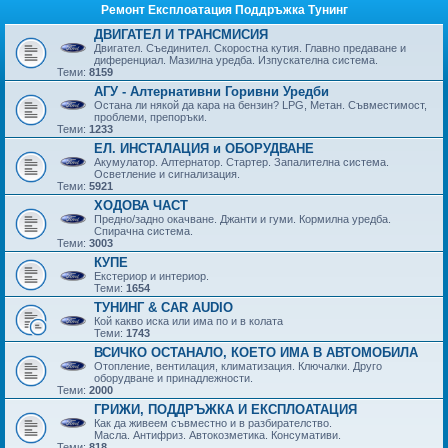
Ремонт Експлоатация Поддръжка Тунинг
ДВИГАТЕЛ И ТРАНСМИСИЯ
Двигател. Съединител. Скоростна кутия. Главно предаване и
диференциал. Мазилна уредба. Изпускателна система.
Теми:
8159
АГУ - Алтернативни Горивни Уредби
Остана ли някой да кара на бензин? LPG, Метан. Съвместимост,
проблеми, препоръки.
Теми:
1233
ЕЛ. ИНСТАЛАЦИЯ и ОБОРУДВАНЕ
Акумулатор. Алтернатор. Стартер. Запалителна система.
Осветление и сигнализация.
Теми:
5921
ХОДОВА ЧАСТ
Предно/задно окачване. Джанти и гуми. Кормилна уредба.
Спирачна система.
Теми:
3003
КУПЕ
Екстериор и интериор.
Теми:
1654
ТУНИНГ & CAR AUDIO
Кой какво иска или има по и в колата
Теми:
1743
ВСИЧКО ОСТАНАЛО, КОЕТО ИМА В АВТОМОБИЛА
Отопление, вентилация, климатизация. Ключалки. Друго
оборудване и принадлежности.
Теми:
2000
ГРИЖИ, ПОДДРЪЖКА И ЕКСПЛОАТАЦИЯ
Как да живеем съвместно и в разбирателство.
Масла. Антифриз. Автокозметика. Консумативи.
Теми:
818