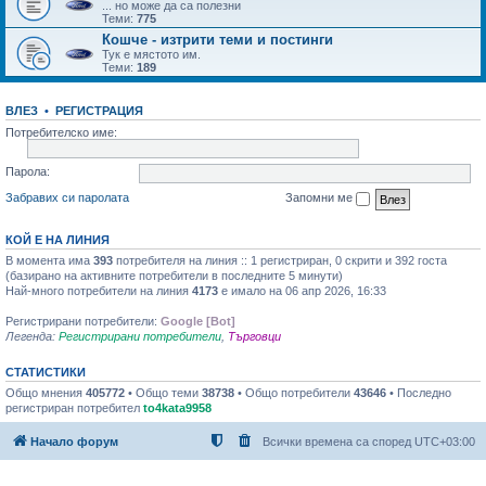
... но може да са полезни
Теми:
775
Кошче - изтрити теми и постинги
Тук е мястото им.
Теми:
189
ВЛЕЗ
•
РЕГИСТРАЦИЯ
Потребителско име:
Парола:
Забравих си паролата
Запомни ме
КОЙ Е НА ЛИНИЯ
В момента има
393
потребителя на линия :: 1 регистриран, 0 скрити и 392 госта
(базирано на активните потребители в последните 5 минути)
Най-много потребители на линия
4173
е имало на 06 апр 2026, 16:33
Регистрирани потребители:
Google [Bot]
Легенда:
Регистрирани потребители
,
Търговци
СТАТИСТИКИ
Общо мнения
405772
• Общо теми
38738
• Общо потребители
43646
• Последно
регистриран потребител
to4kata9958
Начало форум
Всички времена са според
UTC+03:00