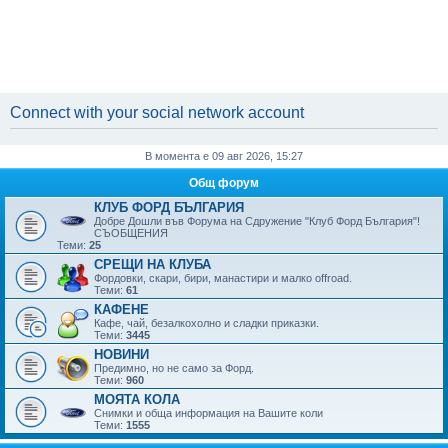
Connect with your social network account
В момента е 09 авг 2026, 15:27
Общ форум
КЛУБ ФОРД БЪЛГАРИЯ
Добре Дошли във Форума на Сдружение "Клуб Форд България"!
СЪОБЩЕНИЯ
Теми:
25
СРЕЩИ НА КЛУБА
Фордовки, скари, бири, манaстири и малко offroad.
Теми:
61
КАФЕНЕ
Кафе, чай, безалкохолно и сладки приказки.
Теми:
3445
НОВИНИ
Предимно, но не само за Форд.
Теми:
960
МОЯТА КОЛА
Снимки и обща информация на Вашите коли
Теми:
1555