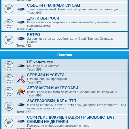
СЪВЕТИ / НАПРАВИ СИ САМ
Това се прави така! Няма смисъл да откриваме топлата вода.
Теми:
949
ДРУГИ ВЪПРОСИ
Всички въпроси свързани с вашия автомобил, за които няма
конкретна тема.
Теми:
2546
РЕТРО
За всички ретро автомобили като: Capri, Taunus, Granada,
Cortina...
Теми:
482
Полезно
НЕ ходете там
Кой къде си е изпатил
Теми:
203
СЕРВИЗИ И УСЛУГИ
Отзиви, оценки, препоръки
Теми:
573
АВТОЧАСТИ И АКСЕСОАРИ
Какво, къде и как мога да намеря? Справочник на Форд Фена.
Теми:
655
ЗАСТРАХОВКИ, КАТ и ПТП
И как да се борим с тях!? Петте секунди преди катастрофата. Това
можеше и да не се случи.
Теми:
477
СОФТУЕР / ДОКУМЕНТАЦИЯ / РЪКОВОДСТВА /
СНИМКИ НА ДЕТАЙЛИ
Програми и информация свързани с Форд
Теми:
400