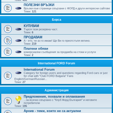
ПОЛЕЗНИ ВРЪЗКИ
Връзки към страници свързани с ФОРД и други интересни сайтове
Теми:
121
Борса
КУПУВАМ
Търся тази резервна част.
Теми:
6
ПРОДАВАМ
А - ето, че аз го имам! Ще Ви го преотстъпя евтино.
Теми:
219
Платени обяви
комерсиални съобщения за продажба на стоки и услуги
Теми:
2
International FORD Forum
International Forum
Category for foreign users and questions regarding Ford cars or just
for chat with "Club FORD Bulgaria" Fans
English/German/Russian...
Теми:
27
Администрация
Предложения, похвали и оплаквания
...за всичко свързано с "Клуб Форд България" и неговите
потребители
Теми:
195
Архив - теми, които не са актуални