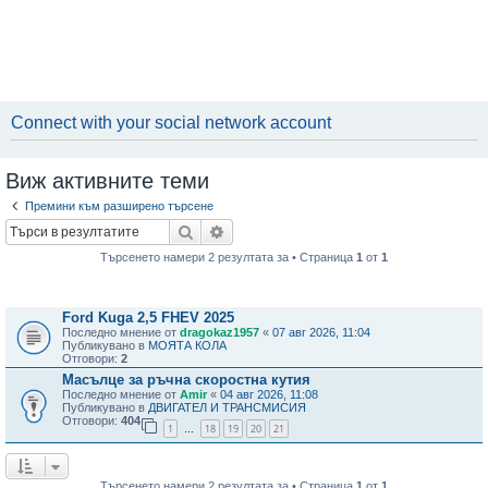
Connect with your social network account
Виж активните теми
Премини към разширено търсене
Търсене
Разширено търсене
Търсенето намери 2 резултата за • Страница
1
от
1
Теми
Ford Kuga 2,5 FHEV 2025
Последно мнение от
dragokaz1957
«
07 авг 2026, 11:04
Публикувано в
МОЯТА КОЛА
Отговори:
2
Масълце за ръчна скоростна кутия
Последно мнение от
Amir
«
04 авг 2026, 11:08
Публикувано в
ДВИГАТЕЛ И ТРАНСМИСИЯ
Отговори:
404
1
18
19
20
21
…
Търсенето намери 2 резултата за • Страница
1
от
1