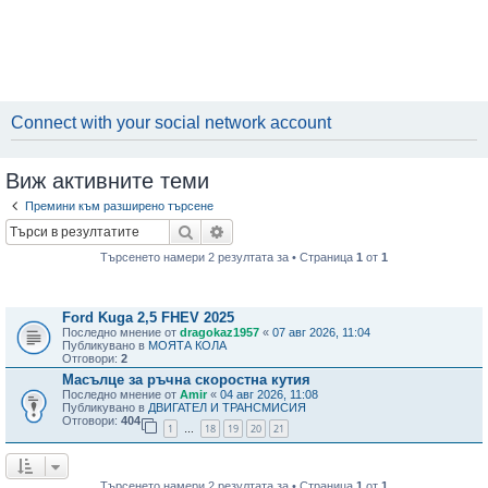
Connect with your social network account
Виж активните теми
Премини към разширено търсене
Търсене
Разширено търсене
Търсенето намери 2 резултата за • Страница
1
от
1
Теми
Ford Kuga 2,5 FHEV 2025
Последно мнение от
dragokaz1957
«
07 авг 2026, 11:04
Публикувано в
МОЯТА КОЛА
Отговори:
2
Масълце за ръчна скоростна кутия
Последно мнение от
Amir
«
04 авг 2026, 11:08
Публикувано в
ДВИГАТЕЛ И ТРАНСМИСИЯ
Отговори:
404
1
18
19
20
21
…
Търсенето намери 2 резултата за • Страница
1
от
1