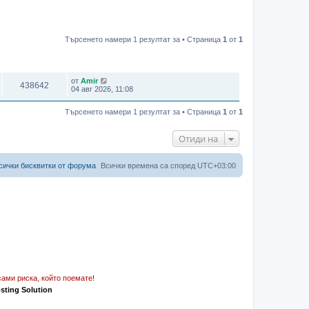
Търсенето намери 1 резултат за • Страница
1
от
1
ПРЕГЛЕЖДАНИЯ
ПОСЛЕДНО МНЕНИЕ
от
Amir
438642
04 авг 2026, 11:08
Търсенето намери 1 резултат за • Страница
1
от
1
Отиди на
сички бисквитки от форума
Всички времена са според
UTC+03:00
ами риска, който поемате!
osting Solution