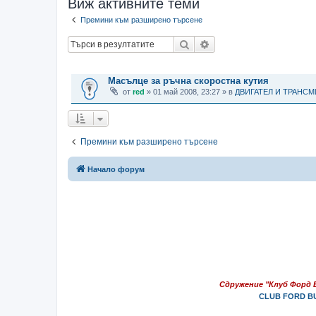
Виж активните теми
Премини към разширено търсене
Търсене
Разширено търсене
ТЕМИ
Масълце за ръчна скоростна кутия
от
red
» 01 май 2008, 23:27 » в
ДВИГАТЕЛ И ТРАНС
Премини към разширено търсене
Начало форум
Сдружение "Клуб Форд 
CLUB FORD BU