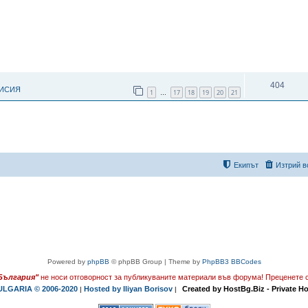
ОТГОВОРИ
404
МИСИЯ
1
17
18
19
20
21
…
Екипът
Изтрий в
Powered by
phpBB
© phpBB Group | Theme by
PhpBB3 BBCodes
България"
не носи отговорност за публикуваните материали във форума!
Преценете с
LGARIA © 2006-2020
Hosted by Iliyan Borisov
Created by HostBg.Biz - Private H
|
|