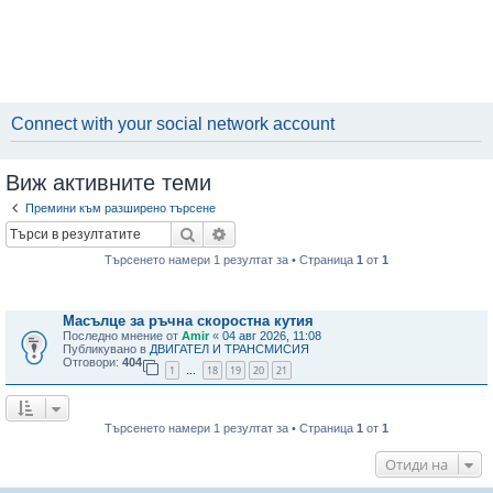
Connect with your social network account
Виж активните теми
Премини към разширено търсене
Търсене
Разширено търсене
Търсенето намери 1 резултат за • Страница
1
от
1
Теми
Масълце за ръчна скоростна кутия
Последно мнение от
Amir
«
04 авг 2026, 11:08
Публикувано в
ДВИГАТЕЛ И ТРАНСМИСИЯ
Отговори:
404
1
18
19
20
21
…
Търсенето намери 1 резултат за • Страница
1
от
1
Отиди на