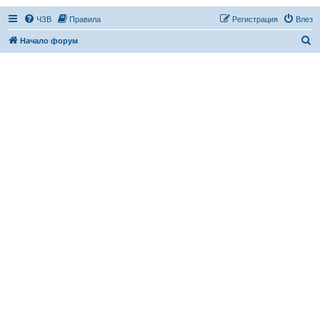
ЧЗВ
Правила
Регистрация
Влез
Т
Начало форум
ъ
р
с
е
н
е