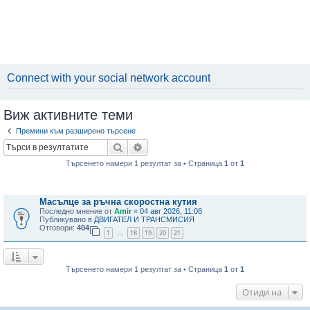
Connect with your social network account
Виж активните теми
Премини към разширено търсене
Търсене
Разширено търсене
Търсенето намери 1 резултат за • Страница
1
от
1
Теми
Масълце за ръчна скоростна кутия
Последно мнение от
Amir
«
04 авг 2026, 11:08
Публикувано в
ДВИГАТЕЛ И ТРАНСМИСИЯ
Отговори:
404
1
18
19
20
21
…
Търсенето намери 1 резултат за • Страница
1
от
1
Отиди на