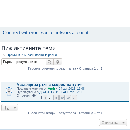
Connect with your social network account
Виж активните теми
Премини към разширено търсене
Търсене
Разширено търсене
Търсенето намери 1 резултат за • Страница
1
от
1
Теми
Масълце за ръчна скоростна кутия
Последно мнение от
Amir
«
04 авг 2026, 11:08
Публикувано в
ДВИГАТЕЛ И ТРАНСМИСИЯ
Отговори:
404
1
18
19
20
21
…
Търсенето намери 1 резултат за • Страница
1
от
1
Отиди на