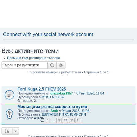
Connect with your social network account
Виж активните теми
Премини към разширено търсене
Търсене
Разширено търсене
Търсенето намери 2 резултата за • Страница
1
от
1
Теми
Ford Kuga 2,5 FHEV 2025
Последно мнение от
dragokaz1957
«
07 авг 2026, 11:04
Публикувано в
МОЯТА КОЛА
Отговори:
2
Масълце за ръчна скоростна кутия
Последно мнение от
Amir
«
04 авг 2026, 11:08
Публикувано в
ДВИГАТЕЛ И ТРАНСМИСИЯ
Отговори:
404
1
18
19
20
21
…
Търсенето намери 2 резултата за • Страница
1
от
1