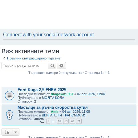
Connect with your social network account
Виж активните теми
Премини към разширено търсене
Търсене
Разширено търсене
Търсенето намери 2 резултата за • Страница
1
от
1
Теми
Ford Kuga 2,5 FHEV 2025
Последно мнение от
dragokaz1957
«
07 авг 2026, 11:04
Публикувано в
МОЯТА КОЛА
Отговори:
2
Масълце за ръчна скоростна кутия
Последно мнение от
Amir
«
04 авг 2026, 11:08
Публикувано в
ДВИГАТЕЛ И ТРАНСМИСИЯ
Отговори:
404
1
18
19
20
21
…
Търсенето намери 2 резултата за • Страница
1
от
1