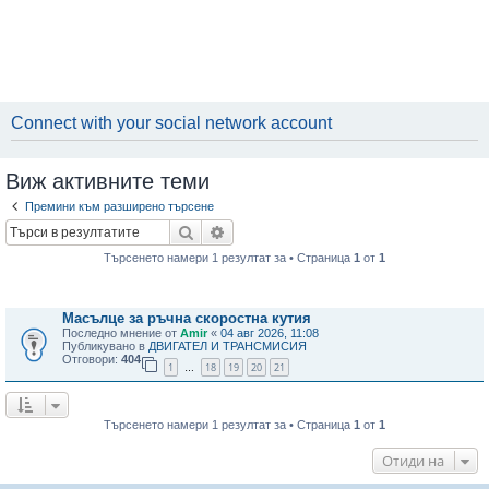
Connect with your social network account
Виж активните теми
Премини към разширено търсене
Търсене
Разширено търсене
Търсенето намери 1 резултат за • Страница
1
от
1
Теми
Масълце за ръчна скоростна кутия
Последно мнение от
Amir
«
04 авг 2026, 11:08
Публикувано в
ДВИГАТЕЛ И ТРАНСМИСИЯ
Отговори:
404
1
18
19
20
21
…
Търсенето намери 1 резултат за • Страница
1
от
1
Отиди на