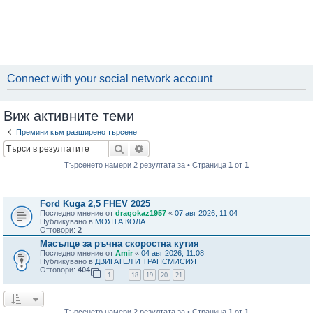
Connect with your social network account
Виж активните теми
Премини към разширено търсене
Търсене
Разширено търсене
Търсенето намери 2 резултата за • Страница
1
от
1
Теми
Ford Kuga 2,5 FHEV 2025
Последно мнение от
dragokaz1957
«
07 авг 2026, 11:04
Публикувано в
МОЯТА КОЛА
Отговори:
2
Масълце за ръчна скоростна кутия
Последно мнение от
Amir
«
04 авг 2026, 11:08
Публикувано в
ДВИГАТЕЛ И ТРАНСМИСИЯ
Отговори:
404
1
18
19
20
21
…
Търсенето намери 2 резултата за • Страница
1
от
1