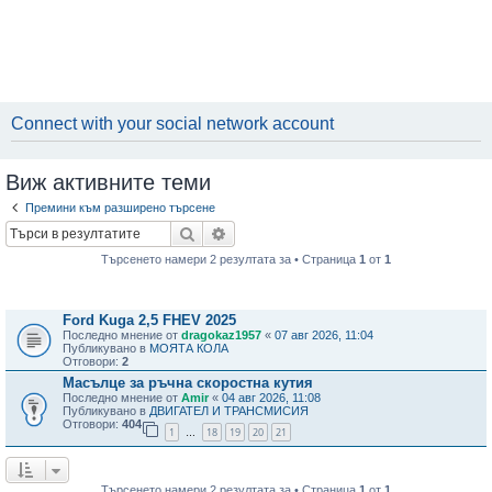
Connect with your social network account
Виж активните теми
Премини към разширено търсене
Търсене
Разширено търсене
Търсенето намери 2 резултата за • Страница
1
от
1
Теми
Ford Kuga 2,5 FHEV 2025
Последно мнение от
dragokaz1957
«
07 авг 2026, 11:04
Публикувано в
МОЯТА КОЛА
Отговори:
2
Масълце за ръчна скоростна кутия
Последно мнение от
Amir
«
04 авг 2026, 11:08
Публикувано в
ДВИГАТЕЛ И ТРАНСМИСИЯ
Отговори:
404
1
18
19
20
21
…
Търсенето намери 2 резултата за • Страница
1
от
1