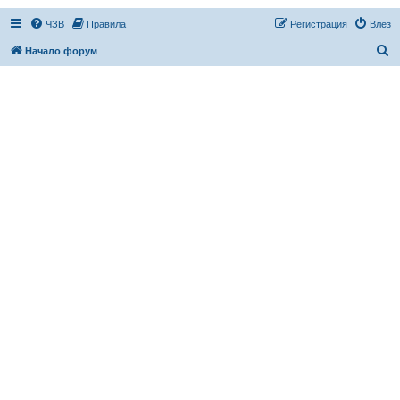
ЧЗВ
Правила
Регистрация
Влез
Т
Начало форум
ъ
р
с
е
н
е