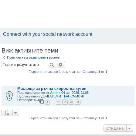
Connect with your social network account
Виж активните теми
Премини към разширено търсене
Търсене
Разширено търсене
Търсенето намери 1 резултат за • Страница
1
от
1
Теми
Масълце за ръчна скоростна кутия
Последно мнение от
Amir
«
04 авг 2026, 11:08
Публикувано в
ДВИГАТЕЛ И ТРАНСМИСИЯ
Отговори:
404
1
18
19
20
21
…
Търсенето намери 1 резултат за • Страница
1
от
1
Отиди на