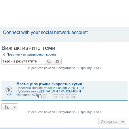
Connect with your social network account
Виж активните теми
Премини към разширено търсене
Търсене
Разширено търсене
Търсенето намери 1 резултат за • Страница
1
от
1
Теми
Масълце за ръчна скоростна кутия
Последно мнение от
Amir
«
04 авг 2026, 11:08
Публикувано в
ДВИГАТЕЛ И ТРАНСМИСИЯ
Отговори:
404
1
18
19
20
21
…
Търсенето намери 1 резултат за • Страница
1
от
1
Отиди на