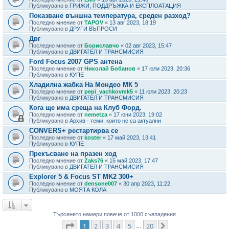
Публикувано в
ГРИЖИ, ПОДДРЪЖКА И ЕКСПЛОАТАЦИЯ
Показване външна температура, среден разход?
Последно мнение от
TAPOV
«
13 авг 2023, 18:19
Публикувано в
ДРУГИ ВЪПРОСИ
Двг
Последно мнение от
Бориславчо
«
02 авг 2023, 15:47
Публикувано в
ДВИГАТЕЛ И ТРАНСМИСИЯ
Ford Focus 2007 GPS антена
Последно мнение от
Николай Бобанов
«
17 юли 2023, 20:36
Публикувано в
КУПЕ
Хладилна жабка На Мондео МК 5
Последно мнение от
pepi_vachkovmk5
«
11 юли 2023, 20:23
Публикувано в
ДВИГАТЕЛ И ТРАНСМИСИЯ
Кога ще има среща на Клуб Форд.
Последно мнение от
nemetza
«
17 юни 2023, 19:02
Публикувано в
Архив - теми, които не са актуални
CONVERS+ рестартирва се
Последно мнение от
koster
«
17 май 2023, 13:41
Публикувано в
КУПЕ
Прекъсване на празен ход
Последно мнение от
Zaks76
«
15 май 2023, 17:47
Публикувано в
ДВИГАТЕЛ И ТРАНСМИСИЯ
Explorer 5 & Focus ST MK2 300+
Последно мнение от
densone007
«
30 апр 2023, 11:22
Публикувано в
МОЯТА КОЛА
Търсенето намери повече от 1000 съвпадения
Страница
1
от
20
1
2
3
4
5
20
Следваща
…