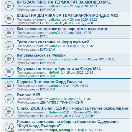
КУПУВАМ ТЯЛО НА ТЕРМОСТАТ ЗА МОНДЕО МК1
Последно мнение от
velkokertov
«
21 апр 2026, 18:11
Публикувано в
КУПУВАМ
КАБЕЛ НА ДАТЧИКА ЗА ТЕМПЕРАРУРА МОНДЕО МК1
Последно мнение от
velkokertov
«
20 апр 2026, 18:23
Публикувано в
ЕЛ. ИНСТАЛАЦИЯ и ОБОРУДВАНЕ
Как се свалят връзките за парното и духалките.
Последно мнение от
venis77
«
12 апр 2026, 17:01
Публикувано в
КУПЕ
Трета стоп светлина за Форд куга мк2
Последно мнение от
ivan2595
«
01 мар 2026, 09:42
Публикувано в
КУПУВАМ
Купувам маска за Фюжън
Последно мнение от
bboianovv@gmail.com
«
04 дек 2025, 10:16
Публикувано в
КУПУВАМ
Купувам ляв мигач в бронята за Фокус МК1
Последно мнение от
HePoH_1
«
18 окт 2025, 13:56
Публикувано в
КУПУВАМ
Седалки 3-ти ред за Форд Галакси
Последно мнение от
vanko
«
09 авг 2025, 08:37
Публикувано в
КУПУВАМ
Въпрос МК5
Последно мнение от
IvayloG
«
01 авг 2025, 09:45
Публикувано в
ДВИГАТЕЛ И ТРАНСМИСИЯ
C max, 2014, 1.6 hdi, 115 КС - модул за теглич окабеляване
Последно мнение от
Dobromir0111
«
25 юни 2025, 16:40
Публикувано в
ЕЛ. ИНСТАЛАЦИЯ и ОБОРУДВАНЕ
Покана за свикване на общо събрание на Сдружение
“Клуб Форд България”
Последно мнение от
Major_Koenig
«
05 мар 2025, 09:35