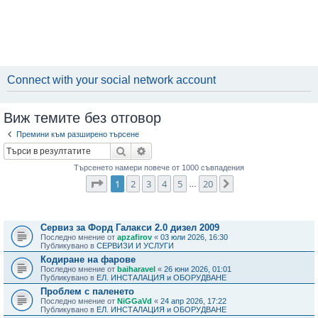
Connect with your social network account
Виж темите без отговор
Премини към разширено търсене
Търсене
Разширено търсене
Търсенето намери повече от 1000 съвпадения
Страница
1
от
20
1
2
3
4
5
20
Следваща
…
Теми
Сервиз за Форд Галакси 2.0 дизел 2009
Последно мнение от
apzafirov
«
03 юли 2026, 16:30
Публикувано в
СЕРВИЗИ И УСЛУГИ
Кодиране на фарове
Последно мнение от
baiharavel
«
26 юни 2026, 01:01
Публикувано в
ЕЛ. ИНСТАЛАЦИЯ и ОБОРУДВАНЕ
Проблем с паленето
Последно мнение от
NiGGaVd
«
24 апр 2026, 17:22
Публикувано в
ЕЛ. ИНСТАЛАЦИЯ и ОБОРУДВАНЕ