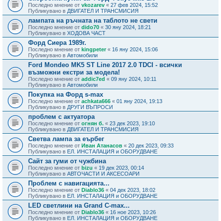
Последно мнение от
vkozarev
«
27 фев 2024, 15:52
Публикувано в
ДВИГАТЕЛ И ТРАНСМИСИЯ
лампата на ръчната на таблото не свети
Последно мнение от
dido70
«
30 яну 2024, 18:21
Публикувано в
ХОДОВА ЧАСТ
Форд Сиера 1989г.
Последно мнение от
kingpeter
«
16 яну 2024, 15:06
Публикувано в
Автомобили
Ford Mondeo MK5 ST Line 2017 2.0 TDCI - всички
възможни екстри за модела!
Последно мнение от
addic7ed
«
09 яну 2024, 10:11
Публикувано в
Автомобили
Покупка на Форд s-max
Последно мнение от
achkata666
«
01 яну 2024, 19:13
Публикувано в
ДРУГИ ВЪПРОСИ
проблем с актуатора
Последно мнение от
огнян б.
«
23 дек 2023, 19:10
Публикувано в
ДВИГАТЕЛ И ТРАНСМИСИЯ
Светва лампа за еърбег
Последно мнение от
Иван Атанасов
«
20 дек 2023, 09:33
Публикувано в
ЕЛ. ИНСТАЛАЦИЯ и ОБОРУДВАНЕ
Сайт за гуми от чужбина
Последно мнение от
bizu
«
19 дек 2023, 00:14
Публикувано в
АВТОЧАСТИ И АКСЕСОАРИ
Проблем с навигацията...
Последно мнение от
Diablo36
«
04 дек 2023, 18:02
Публикувано в
ЕЛ. ИНСТАЛАЦИЯ и ОБОРУДВАНЕ
LED светлини на Grand C-max...
Последно мнение от
Diablo36
«
16 ное 2023, 10:26
Публикувано в
ЕЛ. ИНСТАЛАЦИЯ и ОБОРУДВАНЕ