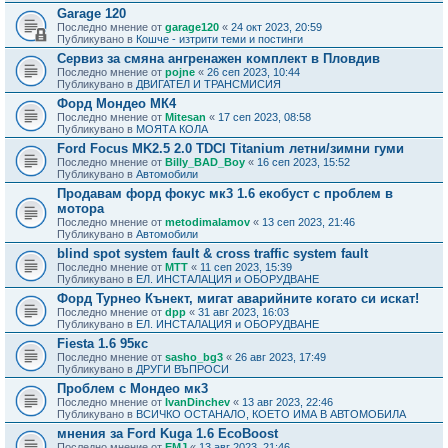
Garage 120
Последно мнение от
garage120
«
24 окт 2023, 20:59
Публикувано в
Кошче - изтрити теми и постинги
Сервиз за смяна ангренажен комплект в Пловдив
Последно мнение от
pojne
«
26 сеп 2023, 10:44
Публикувано в
ДВИГАТЕЛ И ТРАНСМИСИЯ
Форд Мондео МК4
Последно мнение от
Mitesan
«
17 сеп 2023, 08:58
Публикувано в
МОЯТА КОЛА
Ford Focus MK2.5 2.0 TDCI Titanium летни/зимни гуми
Последно мнение от
Billy_BAD_Boy
«
16 сеп 2023, 15:52
Публикувано в
Автомобили
Продавам форд фокус мк3 1.6 екобуст с проблем в
мотора
Последно мнение от
metodimalamov
«
13 сеп 2023, 21:46
Публикувано в
Автомобили
blind spot system fault & cross traffic system fault
Последно мнение от
MTT
«
11 сеп 2023, 15:39
Публикувано в
ЕЛ. ИНСТАЛАЦИЯ и ОБОРУДВАНЕ
Форд Турнео Кънект, мигат аварийните когато си искат!
Последно мнение от
dpp
«
31 авг 2023, 16:03
Публикувано в
ЕЛ. ИНСТАЛАЦИЯ и ОБОРУДВАНЕ
Fiesta 1.6 95кс
Последно мнение от
sasho_bg3
«
26 авг 2023, 17:49
Публикувано в
ДРУГИ ВЪПРОСИ
Проблем с Мондео мк3
Последно мнение от
IvanDinchev
«
13 авг 2023, 22:46
Публикувано в
ВСИЧКО ОСТАНАЛО, КОЕТО ИМА В АВТОМОБИЛА
мнения за Ford Kuga 1.6 EcoBoost
Последно мнение от
EMJ
«
13 авг 2023, 21:46