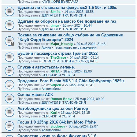
Публикувано в
КЛУБ ФОРД БЪЛГАРИЯ
Еднаква ли е главата на фокус мк2 1,6 90к. и 109к.
Последно мнение от
Sim4o
«
14 фев 2025, 18:58
Публикувано в
ДВИГАТЕЛ И ТРАНСМИСИЯ
Вдигане на обороти на място без подаване на газ
Последно мнение от
timur
«
10 юни 2024, 10:44
Публикувано в
ДВИГАТЕЛ И ТРАНСМИСИЯ
Покана за свикване на общо събрание на Сдружение
“Клуб Форд България” 2024
Последно мнение от
Major_Koenig
«
20 май 2024, 21:43
Публикувано в
Архив - теми, които не са актуални
Бушони пасажерска страна Транзит 2022
Последно мнение от
TheGrave
«
04 май 2024, 08:14
Публикувано в
ЕЛ. ИНСТАЛАЦИЯ и ОБОРУДВАНЕ
Спукани автостъкла- лепене.
Последно мнение от
ЯЛТА
«
16 апр 2024, 12:00
Публикувано в
СЕРВИЗИ И УСЛУГИ
Продавам: Ford Fiesta MK3 1.4 Ghia Карбуратор 1989 г.
Последно мнение от
valpen
«
27 мар 2024, 13:41
Публикувано в
Автомобили
Смяна масло АСК
Последно мнение от
Rumen Boov
«
25 мар 2024, 09:20
Публикувано в
ДВИГАТЕЛ И ТРАНСМИСИЯ
Автобояджийски цех за боя Раптор
Последно мнение от
Kuri
«
15 мар 2024, 15:15
Публикувано в
СЕРВИЗИ И УСЛУГИ
Focus 1.0 125hp 2016 84k km Moto Pfohe
Последно мнение от
vtodorov
«
08 мар 2024, 12:07
Публикувано в
Автомобили
Скоростна кутия за Форд Фокус мк3 1.6