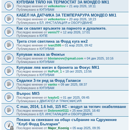
КУПУВАМ ТЯЛО НА ТЕРМОСТАТ ЗА МОНДЕО МК1
Последно мнение от
velkokertov
«
21 апр 2026, 18:11
Публикувано в
КУПУВАМ
КАБЕЛ НА ДАТЧИКА ЗА ТЕМПЕРАРУРА МОНДЕО МК1
Последно мнение от
velkokertov
«
20 апр 2026, 18:23
Публикувано в
ЕЛ. ИНСТАЛАЦИЯ и ОБОРУДВАНЕ
Как се свалят връзките за парното и духалките.
Последно мнение от
venis77
«
12 апр 2026, 17:01
Публикувано в
КУПЕ
Трета стоп светлина за Форд куга мк2
Последно мнение от
ivan2595
«
01 мар 2026, 09:42
Публикувано в
КУПУВАМ
Купувам маска за Фюжън
Последно мнение от
bboianovv@gmail.com
«
04 дек 2025, 10:16
Публикувано в
КУПУВАМ
Купувам ляв мигач в бронята за Фокус МК1
Последно мнение от
HePoH_1
«
18 окт 2025, 13:56
Публикувано в
КУПУВАМ
Седалки 3-ти ред за Форд Галакси
Последно мнение от
vanko
«
09 авг 2025, 08:37
Публикувано в
КУПУВАМ
Въпрос МК5
Последно мнение от
IvayloG
«
01 авг 2025, 09:45
Публикувано в
ДВИГАТЕЛ И ТРАНСМИСИЯ
C max, 2014, 1.6 hdi, 115 КС - модул за теглич окабеляване
Последно мнение от
Dobromir0111
«
25 юни 2025, 16:40
Публикувано в
ЕЛ. ИНСТАЛАЦИЯ и ОБОРУДВАНЕ
Покана за свикване на общо събрание на Сдружение
“Клуб Форд България”
Последно мнение от
Major_Koenig
«
05 мар 2025, 09:35