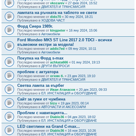
Последно мнение от
vkozarev
«
27 фев 2024, 15:52
Публикувано в
ДВИГАТЕЛ И ТРАНСМИСИЯ
лампата на ръчната на таблото не свети
Последно мнение от
dido70
«
30 яну 2024, 18:21
Публикувано в
ХОДОВА ЧАСТ
Форд Сиера 1989г.
Последно мнение от
kingpeter
«
16 яну 2024, 15:06
Публикувано в
Автомобили
Ford Mondeo MK5 ST Line 2017 2.0 TDCI - всички
възможни екстри за модела!
Последно мнение от
addic7ed
«
09 яну 2024, 10:11
Публикувано в
Автомобили
Покупка на Форд s-max
Последно мнение от
achkata666
«
01 яну 2024, 19:13
Публикувано в
ДРУГИ ВЪПРОСИ
проблем с актуатора
Последно мнение от
огнян б.
«
23 дек 2023, 19:10
Публикувано в
ДВИГАТЕЛ И ТРАНСМИСИЯ
Светва лампа за еърбег
Последно мнение от
Иван Атанасов
«
20 дек 2023, 09:33
Публикувано в
ЕЛ. ИНСТАЛАЦИЯ и ОБОРУДВАНЕ
Сайт за гуми от чужбина
Последно мнение от
bizu
«
19 дек 2023, 00:14
Публикувано в
АВТОЧАСТИ И АКСЕСОАРИ
Проблем с навигацията...
Последно мнение от
Diablo36
«
04 дек 2023, 18:02
Публикувано в
ЕЛ. ИНСТАЛАЦИЯ и ОБОРУДВАНЕ
LED светлини на Grand C-max...
Последно мнение от
Diablo36
«
16 ное 2023, 10:26
Публикувано в
ЕЛ. ИНСТАЛАЦИЯ и ОБОРУДВАНЕ