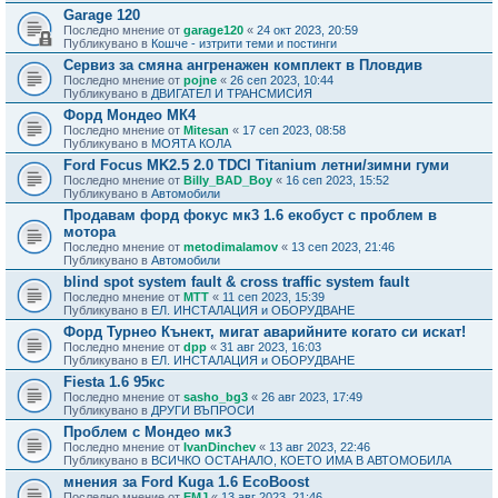
Garage 120
Последно мнение от
garage120
«
24 окт 2023, 20:59
Публикувано в
Кошче - изтрити теми и постинги
Сервиз за смяна ангренажен комплект в Пловдив
Последно мнение от
pojne
«
26 сеп 2023, 10:44
Публикувано в
ДВИГАТЕЛ И ТРАНСМИСИЯ
Форд Мондео МК4
Последно мнение от
Mitesan
«
17 сеп 2023, 08:58
Публикувано в
МОЯТА КОЛА
Ford Focus MK2.5 2.0 TDCI Titanium летни/зимни гуми
Последно мнение от
Billy_BAD_Boy
«
16 сеп 2023, 15:52
Публикувано в
Автомобили
Продавам форд фокус мк3 1.6 екобуст с проблем в
мотора
Последно мнение от
metodimalamov
«
13 сеп 2023, 21:46
Публикувано в
Автомобили
blind spot system fault & cross traffic system fault
Последно мнение от
MTT
«
11 сеп 2023, 15:39
Публикувано в
ЕЛ. ИНСТАЛАЦИЯ и ОБОРУДВАНЕ
Форд Турнео Кънект, мигат аварийните когато си искат!
Последно мнение от
dpp
«
31 авг 2023, 16:03
Публикувано в
ЕЛ. ИНСТАЛАЦИЯ и ОБОРУДВАНЕ
Fiesta 1.6 95кс
Последно мнение от
sasho_bg3
«
26 авг 2023, 17:49
Публикувано в
ДРУГИ ВЪПРОСИ
Проблем с Мондео мк3
Последно мнение от
IvanDinchev
«
13 авг 2023, 22:46
Публикувано в
ВСИЧКО ОСТАНАЛО, КОЕТО ИМА В АВТОМОБИЛА
мнения за Ford Kuga 1.6 EcoBoost
Последно мнение от
EMJ
«
13 авг 2023, 21:46