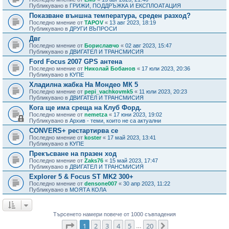
Публикувано в
ГРИЖИ, ПОДДРЪЖКА И ЕКСПЛОАТАЦИЯ
Показване външна температура, среден разход?
Последно мнение от
TAPOV
«
13 авг 2023, 18:19
Публикувано в
ДРУГИ ВЪПРОСИ
Двг
Последно мнение от
Бориславчо
«
02 авг 2023, 15:47
Публикувано в
ДВИГАТЕЛ И ТРАНСМИСИЯ
Ford Focus 2007 GPS антена
Последно мнение от
Николай Бобанов
«
17 юли 2023, 20:36
Публикувано в
КУПЕ
Хладилна жабка На Мондео МК 5
Последно мнение от
pepi_vachkovmk5
«
11 юли 2023, 20:23
Публикувано в
ДВИГАТЕЛ И ТРАНСМИСИЯ
Кога ще има среща на Клуб Форд.
Последно мнение от
nemetza
«
17 юни 2023, 19:02
Публикувано в
Архив - теми, които не са актуални
CONVERS+ рестартирва се
Последно мнение от
koster
«
17 май 2023, 13:41
Публикувано в
КУПЕ
Прекъсване на празен ход
Последно мнение от
Zaks76
«
15 май 2023, 17:47
Публикувано в
ДВИГАТЕЛ И ТРАНСМИСИЯ
Explorer 5 & Focus ST MK2 300+
Последно мнение от
densone007
«
30 апр 2023, 11:22
Публикувано в
МОЯТА КОЛА
Търсенето намери повече от 1000 съвпадения
Страница
1
от
20
1
2
3
4
5
20
Следваща
…