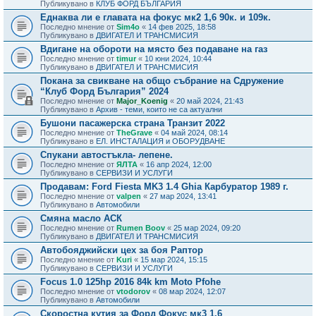
Публикувано в
КЛУБ ФОРД БЪЛГАРИЯ
Еднаква ли е главата на фокус мк2 1,6 90к. и 109к.
Последно мнение от
Sim4o
«
14 фев 2025, 18:58
Публикувано в
ДВИГАТЕЛ И ТРАНСМИСИЯ
Вдигане на обороти на място без подаване на газ
Последно мнение от
timur
«
10 юни 2024, 10:44
Публикувано в
ДВИГАТЕЛ И ТРАНСМИСИЯ
Покана за свикване на общо събрание на Сдружение
“Клуб Форд България” 2024
Последно мнение от
Major_Koenig
«
20 май 2024, 21:43
Публикувано в
Архив - теми, които не са актуални
Бушони пасажерска страна Транзит 2022
Последно мнение от
TheGrave
«
04 май 2024, 08:14
Публикувано в
ЕЛ. ИНСТАЛАЦИЯ и ОБОРУДВАНЕ
Спукани автостъкла- лепене.
Последно мнение от
ЯЛТА
«
16 апр 2024, 12:00
Публикувано в
СЕРВИЗИ И УСЛУГИ
Продавам: Ford Fiesta MK3 1.4 Ghia Карбуратор 1989 г.
Последно мнение от
valpen
«
27 мар 2024, 13:41
Публикувано в
Автомобили
Смяна масло АСК
Последно мнение от
Rumen Boov
«
25 мар 2024, 09:20
Публикувано в
ДВИГАТЕЛ И ТРАНСМИСИЯ
Автобояджийски цех за боя Раптор
Последно мнение от
Kuri
«
15 мар 2024, 15:15
Публикувано в
СЕРВИЗИ И УСЛУГИ
Focus 1.0 125hp 2016 84k km Moto Pfohe
Последно мнение от
vtodorov
«
08 мар 2024, 12:07
Публикувано в
Автомобили
Скоростна кутия за Форд Фокус мк3 1.6