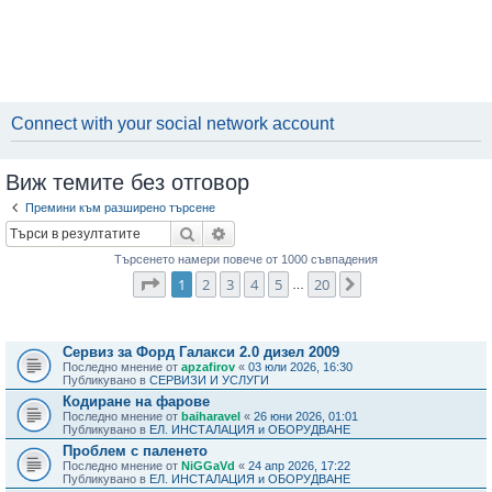
Connect with your social network account
Виж темите без отговор
Премини към разширено търсене
Търсене
Разширено търсене
Търсенето намери повече от 1000 съвпадения
Страница
1
от
20
1
2
3
4
5
20
Следваща
…
Теми
Сервиз за Форд Галакси 2.0 дизел 2009
Последно мнение от
apzafirov
«
03 юли 2026, 16:30
Публикувано в
СЕРВИЗИ И УСЛУГИ
Кодиране на фарове
Последно мнение от
baiharavel
«
26 юни 2026, 01:01
Публикувано в
ЕЛ. ИНСТАЛАЦИЯ и ОБОРУДВАНЕ
Проблем с паленето
Последно мнение от
NiGGaVd
«
24 апр 2026, 17:22
Публикувано в
ЕЛ. ИНСТАЛАЦИЯ и ОБОРУДВАНЕ