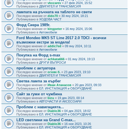
Последно мнение от
vkozarev
«
27 фев 2024, 15:52
Публикувано в
ДВИГАТЕЛ И ТРАНСМИСИЯ
лампата на ръчната на таблото не свети
Последно мнение от
dido70
«
30 яну 2024, 18:21
Публикувано в
ХОДОВА ЧАСТ
Форд Сиера 1989г.
Последно мнение от
kingpeter
«
16 яну 2024, 15:06
Публикувано в
Автомобили
Ford Mondeo MK5 ST Line 2017 2.0 TDCI - всички
възможни екстри за модела!
Последно мнение от
addic7ed
«
09 яну 2024, 10:11
Публикувано в
Автомобили
Покупка на Форд s-max
Последно мнение от
achkata666
«
01 яну 2024, 19:13
Публикувано в
ДРУГИ ВЪПРОСИ
проблем с актуатора
Последно мнение от
огнян б.
«
23 дек 2023, 19:10
Публикувано в
ДВИГАТЕЛ И ТРАНСМИСИЯ
Светва лампа за еърбег
Последно мнение от
Иван Атанасов
«
20 дек 2023, 09:33
Публикувано в
ЕЛ. ИНСТАЛАЦИЯ и ОБОРУДВАНЕ
Сайт за гуми от чужбина
Последно мнение от
bizu
«
19 дек 2023, 00:14
Публикувано в
АВТОЧАСТИ И АКСЕСОАРИ
Проблем с навигацията...
Последно мнение от
Diablo36
«
04 дек 2023, 18:02
Публикувано в
ЕЛ. ИНСТАЛАЦИЯ и ОБОРУДВАНЕ
LED светлини на Grand C-max...
Последно мнение от
Diablo36
«
16 ное 2023, 10:26
Публикувано в
ЕЛ. ИНСТАЛАЦИЯ и ОБОРУДВАНЕ