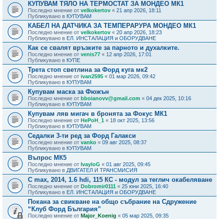
КУПУВАМ ТЯЛО НА ТЕРМОСТАТ ЗА МОНДЕО МК1
Последно мнение от
velkokertov
«
21 апр 2026, 18:11
Публикувано в
КУПУВАМ
КАБЕЛ НА ДАТЧИКА ЗА ТЕМПЕРАРУРА МОНДЕО МК1
Последно мнение от
velkokertov
«
20 апр 2026, 18:23
Публикувано в
ЕЛ. ИНСТАЛАЦИЯ и ОБОРУДВАНЕ
Как се свалят връзките за парното и духалките.
Последно мнение от
venis77
«
12 апр 2026, 17:01
Публикувано в
КУПЕ
Трета стоп светлина за Форд куга мк2
Последно мнение от
ivan2595
«
01 мар 2026, 09:42
Публикувано в
КУПУВАМ
Купувам маска за Фюжън
Последно мнение от
bboianovv@gmail.com
«
04 дек 2025, 10:16
Публикувано в
КУПУВАМ
Купувам ляв мигач в бронята за Фокус МК1
Последно мнение от
HePoH_1
«
18 окт 2025, 13:56
Публикувано в
КУПУВАМ
Седалки 3-ти ред за Форд Галакси
Последно мнение от
vanko
«
09 авг 2025, 08:37
Публикувано в
КУПУВАМ
Въпрос МК5
Последно мнение от
IvayloG
«
01 авг 2025, 09:45
Публикувано в
ДВИГАТЕЛ И ТРАНСМИСИЯ
C max, 2014, 1.6 hdi, 115 КС - модул за теглич окабеляване
Последно мнение от
Dobromir0111
«
25 юни 2025, 16:40
Публикувано в
ЕЛ. ИНСТАЛАЦИЯ и ОБОРУДВАНЕ
Покана за свикване на общо събрание на Сдружение
“Клуб Форд България”
Последно мнение от
Major_Koenig
«
05 мар 2025, 09:35