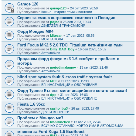
Garage 120
Последно мнение от
garage120
«
24 окт 2023, 20:59
Публикувано в
Кошче - изтрити теми и постинги
Сервиз за смяна ангренажен комплект в Пловдив
Последно мнение от
pojne
«
26 сеп 2023, 10:44
Публикувано в
ДВИГАТЕЛ И ТРАНСМИСИЯ
Форд Мондео МК4
Последно мнение от
Mitesan
«
17 сеп 2023, 08:58
Публикувано в
МОЯТА КОЛА
Ford Focus MK2.5 2.0 TDCI Titanium летни/зимни гуми
Последно мнение от
Billy_BAD_Boy
«
16 сеп 2023, 15:52
Публикувано в
Автомобили
Продавам форд фокус мк3 1.6 екобуст с проблем в
мотора
Последно мнение от
metodimalamov
«
13 сеп 2023, 21:46
Публикувано в
Автомобили
blind spot system fault & cross traffic system fault
Последно мнение от
MTT
«
11 сеп 2023, 15:39
Публикувано в
ЕЛ. ИНСТАЛАЦИЯ и ОБОРУДВАНЕ
Форд Турнео Кънект, мигат аварийните когато си искат!
Последно мнение от
dpp
«
31 авг 2023, 16:03
Публикувано в
ЕЛ. ИНСТАЛАЦИЯ и ОБОРУДВАНЕ
Fiesta 1.6 95кс
Последно мнение от
sasho_bg3
«
26 авг 2023, 17:49
Публикувано в
ДРУГИ ВЪПРОСИ
Проблем с Мондео мк3
Последно мнение от
IvanDinchev
«
13 авг 2023, 22:46
Публикувано в
ВСИЧКО ОСТАНАЛО, КОЕТО ИМА В АВТОМОБИЛА
мнения за Ford Kuga 1.6 EcoBoost
Последно мнение от
EMJ
«
13 авг 2023, 21:46