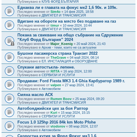
Публикувано в
КЛУБ ФОРД БЪЛГАРИЯ
Еднаква ли е главата на фокус мк2 1,6 90к. и 109к.
Последно мнение от
Sim4o
«
14 фев 2025, 18:58
Публикувано в
ДВИГАТЕЛ И ТРАНСМИСИЯ
Вдигане на обороти на място без подаване на газ
Последно мнение от
timur
«
10 юни 2024, 10:44
Публикувано в
ДВИГАТЕЛ И ТРАНСМИСИЯ
Покана за свикване на общо събрание на Сдружение
“Клуб Форд България” 2024
Последно мнение от
Major_Koenig
«
20 май 2024, 21:43
Публикувано в
Архив - теми, които не са актуални
Бушони пасажерска страна Транзит 2022
Последно мнение от
TheGrave
«
04 май 2024, 08:14
Публикувано в
ЕЛ. ИНСТАЛАЦИЯ и ОБОРУДВАНЕ
Спукани автостъкла- лепене.
Последно мнение от
ЯЛТА
«
16 апр 2024, 12:00
Публикувано в
СЕРВИЗИ И УСЛУГИ
Продавам: Ford Fiesta MK3 1.4 Ghia Карбуратор 1989 г.
Последно мнение от
valpen
«
27 мар 2024, 13:41
Публикувано в
Автомобили
Смяна масло АСК
Последно мнение от
Rumen Boov
«
25 мар 2024, 09:20
Публикувано в
ДВИГАТЕЛ И ТРАНСМИСИЯ
Автобояджийски цех за боя Раптор
Последно мнение от
Kuri
«
15 мар 2024, 15:15
Публикувано в
СЕРВИЗИ И УСЛУГИ
Focus 1.0 125hp 2016 84k km Moto Pfohe
Последно мнение от
vtodorov
«
08 мар 2024, 12:07
Публикувано в
Автомобили
Скоростна кутия за Форд Фокус мк3 1.6