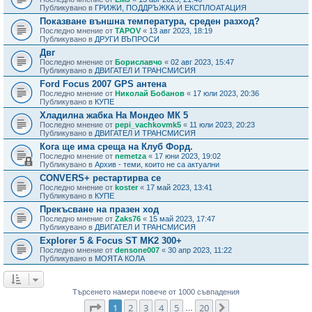
Публикувано в
ГРИЖИ, ПОДДРЪЖКА И ЕКСПЛОАТАЦИЯ
Показване външна температура, среден разход?
Последно мнение от
TAPOV
«
13 авг 2023, 18:19
Публикувано в
ДРУГИ ВЪПРОСИ
Двг
Последно мнение от
Бориславчо
«
02 авг 2023, 15:47
Публикувано в
ДВИГАТЕЛ И ТРАНСМИСИЯ
Ford Focus 2007 GPS антена
Последно мнение от
Николай Бобанов
«
17 юли 2023, 20:36
Публикувано в
КУПЕ
Хладилна жабка На Мондео МК 5
Последно мнение от
pepi_vachkovmk5
«
11 юли 2023, 20:23
Публикувано в
ДВИГАТЕЛ И ТРАНСМИСИЯ
Кога ще има среща на Клуб Форд.
Последно мнение от
nemetza
«
17 юни 2023, 19:02
Публикувано в
Архив - теми, които не са актуални
CONVERS+ рестартирва се
Последно мнение от
koster
«
17 май 2023, 13:41
Публикувано в
КУПЕ
Прекъсване на празен ход
Последно мнение от
Zaks76
«
15 май 2023, 17:47
Публикувано в
ДВИГАТЕЛ И ТРАНСМИСИЯ
Explorer 5 & Focus ST MK2 300+
Последно мнение от
densone007
«
30 апр 2023, 11:22
Публикувано в
МОЯТА КОЛА
Търсенето намери повече от 1000 съвпадения
Страница
1
от
20
1
2
3
4
5
20
Следваща
…