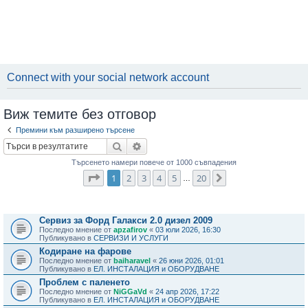
Connect with your social network account
Виж темите без отговор
Премини към разширено търсене
Търсене
Разширено търсене
Търсенето намери повече от 1000 съвпадения
Страница
1
от
20
1
2
3
4
5
20
Следваща
…
Теми
Сервиз за Форд Галакси 2.0 дизел 2009
Последно мнение от
apzafirov
«
03 юли 2026, 16:30
Публикувано в
СЕРВИЗИ И УСЛУГИ
Кодиране на фарове
Последно мнение от
baiharavel
«
26 юни 2026, 01:01
Публикувано в
ЕЛ. ИНСТАЛАЦИЯ и ОБОРУДВАНЕ
Проблем с паленето
Последно мнение от
NiGGaVd
«
24 апр 2026, 17:22
Публикувано в
ЕЛ. ИНСТАЛАЦИЯ и ОБОРУДВАНЕ