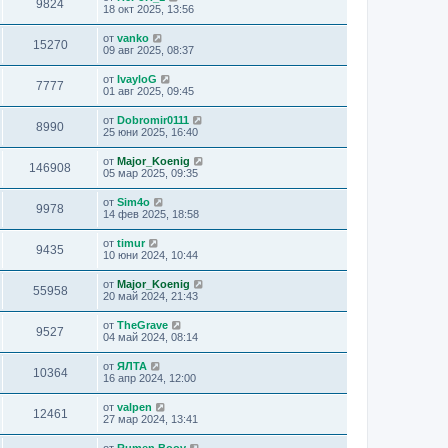
9824
18 окт 2025, 13:56
от
vanko
15270
09 авг 2025, 08:37
от
IvayloG
7777
01 авг 2025, 09:45
от
Dobromir0111
8990
25 юни 2025, 16:40
от
Major_Koenig
146908
05 мар 2025, 09:35
от
Sim4o
9978
14 фев 2025, 18:58
от
timur
9435
10 юни 2024, 10:44
от
Major_Koenig
55958
20 май 2024, 21:43
от
TheGrave
9527
04 май 2024, 08:14
от
ЯЛТА
10364
16 апр 2024, 12:00
от
valpen
12461
27 мар 2024, 13:41