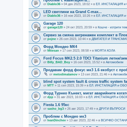
Проблем с навигацията...
от
Diablo36
» 04 дек 2023, 18:02 » в
ЕЛ. ИНСТАЛАЦИЯ и
LED светлини на Grand C-max...
от
Diablo36
» 16 ное 2023, 10:26 » в
ЕЛ. ИНСТАЛАЦИЯ и
Garage 120
от
garage120
» 24 окт 2023, 20:59 » в
Кошче - изтрити тем
Сервиз за смяна ангренажен комплект в Пло
от
pojne
» 26 сеп 2023, 10:44 » в
ДВИГАТЕЛ И ТРАНСМИ
Форд Мондео МК4
от
Mitesan
» 17 сеп 2023, 08:58 » в
МОЯТА КОЛА
Ford Focus MK2.5 2.0 TDCI Titanium летни/зи
от
Billy_BAD_Boy
» 16 сеп 2023, 15:52 » в
Автомобили
Продавам форд фокус мк3 1.6 екобуст с про
от
metodimalamov
» 13 сеп 2023, 21:46 » в
Автомоб
blind spot system fault & cross traffic system fa
от
MTT
» 11 сеп 2023, 15:39 » в
ЕЛ. ИНСТАЛАЦИЯ и ОБ
Форд Турнео Кънект, мигат аварийните когато
от
dpp
» 31 авг 2023, 16:03 » в
ЕЛ. ИНСТАЛАЦИЯ и ОБО
Fiesta 1.6 95кс
от
sasho_bg3
» 26 авг 2023, 17:49 » в
ДРУГИ ВЪПРОСИ
Проблем с Мондео мк3
от
IvanDinchev
» 13 авг 2023, 22:46 » в
ВСИЧКО ОСТАНА