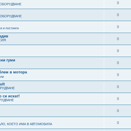
0
 ОБОРУДВАНЕ
0
 ОБОРУДВАНЕ
0
и и постинги
вдив
0
СИЯ
0
мни гуми
0
блем в мотора
0
или
ult
0
ОРУДВАНЕ
 си искат!
0
РУДВАНЕ
0
0
ЛО, КОЕТО ИМА В АВТОМОБИЛА