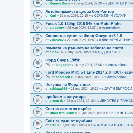
от
Rumen Boov
» 25 мар 2024, 09:20 » в
ДВИГАТЕЛ И Т
Автобояджийски цех за боя Раптор
от
Kuri
» 15 мар 2024, 15:15 » в
СЕРВИЗИ И УСЛУГИ
Focus 1.0 125hp 2016 84k km Moto Pfohe
от
vtodorov
» 08 мар 2024, 12:07 » в
Автомобили
Скоростна кутия за Форд Фокус мк3 1.6
от
vkozarev
» 27 фев 2024, 15:52 » в
ДВИГАТЕЛ И ТРАН
лампата на ръчната на таблото не свети
от
dido70
» 30 яну 2024, 18:21 » в
ХОДОВА ЧАСТ
Форд Сиера 1989г.
от
kingpeter
» 16 яну 2024, 15:06 » в
Автомобили
Ford Mondeo MK5 ST Line 2017 2.0 TDCI - вс
от
addic7ed
» 09 яну 2024, 10:11 » в
Автомобили
Покупка на Форд s-max
от
achkata666
» 01 яну 2024, 19:13 » в
ДРУГИ ВЪПРОСИ
проблем с актуатора
от
огнян б.
» 23 дек 2023, 19:10 » в
ДВИГАТЕЛ И ТРАНС
Светва лампа за еърбег
от
Иван Атанасов
» 20 дек 2023, 09:33 » в
ЕЛ. ИНСТАЛ
Сайт за гуми от чужбина
от
bizu
» 19 дек 2023, 00:14 » в
АВТОЧАСТИ И АКСЕСОА