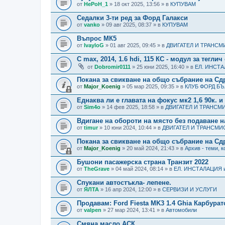
от
HePoH_1
» 18 окт 2025, 13:56 » в
КУПУВАМ
Седалки 3-ти ред за Форд Галакси
от
vanko
» 09 авг 2025, 08:37 » в
КУПУВАМ
Въпрос МК5
от
IvayloG
» 01 авг 2025, 09:45 » в
ДВИГАТЕЛ И ТРАНС
C max, 2014, 1.6 hdi, 115 КС - модул за тегли
от
Dobromir0111
» 25 юни 2025, 16:40 » в
ЕЛ. ИНСТ
Покана за свикване на общо събрание на С
от
Major_Koenig
» 05 мар 2025, 09:35 » в
КЛУБ ФОРД Б
Еднаква ли е главата на фокус мк2 1,6 90к. и 
от
Sim4o
» 14 фев 2025, 18:58 » в
ДВИГАТЕЛ И ТРАНСМ
Вдигане на обороти на място без подаване на
от
timur
» 10 юни 2024, 10:44 » в
ДВИГАТЕЛ И ТРАНСМИ
Покана за свикване на общо събрание на Сд
от
Major_Koenig
» 20 май 2024, 21:43 » в
Архив - теми, к
Бушони пасажерска страна Транзит 2022
от
TheGrave
» 04 май 2024, 08:14 » в
ЕЛ. ИНСТАЛАЦИЯ 
Спукани автостъкла- лепене.
от
ЯЛТА
» 16 апр 2024, 12:00 » в
СЕРВИЗИ И УСЛУГИ
Продавам: Ford Fiesta MK3 1.4 Ghia Карбурато
от
valpen
» 27 мар 2024, 13:41 » в
Автомобили
Смяна масло АСК