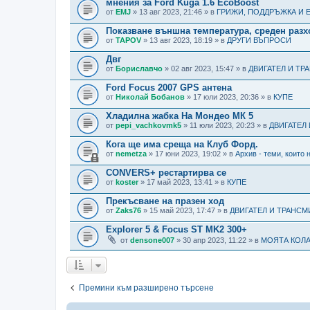
мнения за Ford Kuga 1.6 EcoBoost
от
EMJ
» 13 авг 2023, 21:46 » в
ГРИЖИ, ПОДДРЪЖКА И 
Показване външна температура, среден разх
от
TAPOV
» 13 авг 2023, 18:19 » в
ДРУГИ ВЪПРОСИ
Двг
от
Бориславчо
» 02 авг 2023, 15:47 » в
ДВИГАТЕЛ И Т
Ford Focus 2007 GPS антена
от
Николай Бобанов
» 17 юли 2023, 20:36 » в
КУПЕ
Хладилна жабка На Мондео МК 5
от
pepi_vachkovmk5
» 11 юли 2023, 20:23 » в
ДВИГАТЕЛ
Кога ще има среща на Клуб Форд.
от
nemetza
» 17 юни 2023, 19:02 » в
Архив - теми, които 
CONVERS+ рестартирва се
от
koster
» 17 май 2023, 13:41 » в
КУПЕ
Прекъсване на празен ход
от
Zaks76
» 15 май 2023, 17:47 » в
ДВИГАТЕЛ И ТРАНС
Explorer 5 & Focus ST MK2 300+
от
densone007
» 30 апр 2023, 11:22 » в
МОЯТА КОЛ
Премини към разширено търсене