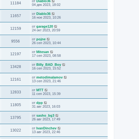
от
Diablo36
11184
04 дек 2023, 18:02
от
Diablo36
11657
16 ное 2023, 10:26
от
garage120
12159
24 окт 2023, 20:59
от
pojne
9556
26 сеп 2023, 10:44
от
Mitesan
12197
17 сеп 2023, 08:58
от
Billy_BAD_Boy
13428
16 сеп 2023, 15:52
от
metodimalamov
12161
13 сеп 2023, 21:46
от
MTT
12833
11 сеп 2023, 15:39
от
dpp
11805
31 авг 2023, 16:03
от
sasho_bg3
13795
26 авг 2023, 17:49
от
IvanDinchev
13022
13 авг 2023, 22:46