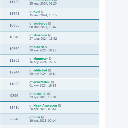
от
Rumen Boov
11739
25 мар 2024, 09:20
от
Kuri
11751
15 мар 2024, 15:15
от
vtodorov
10855
08 мар 2024, 12:07
от
vkozarev
10549
27 фев 2024, 15:52
от
dido70
10662
30 яну 2024, 18:21
от
kingpeter
11262
16 яну 2024, 15:06
от
addic7ed
12244
09 яну 2024, 10:11
от
achkata666
11833
01 яну 2024, 19:13
от
огнян б.
9396
23 дек 2023, 19:10
от
Иван Атанасов
11410
20 дек 2023, 09:33
от
bizu
22348
19 дек 2023, 00:14