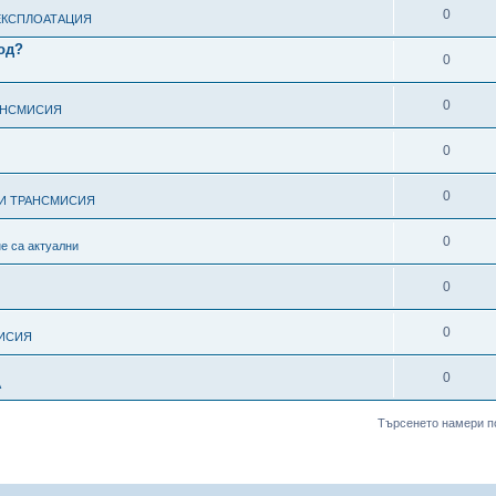
0
ЕКСПЛОАТАЦИЯ
од?
0
0
РАНСМИСИЯ
0
0
 И ТРАНСМИСИЯ
0
не са актуални
0
0
МИСИЯ
0
А
Търсенето намери п