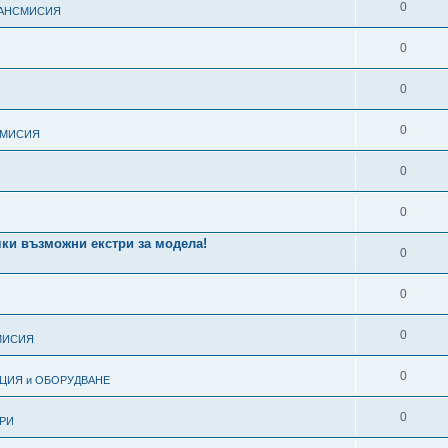
0
РАНСМИСИЯ
0
0
0
СМИСИЯ
0
0
ички възможни екстри за модела!
0
0
0
МИСИЯ
0
АЦИЯ и ОБОРУДВАНЕ
0
РИ