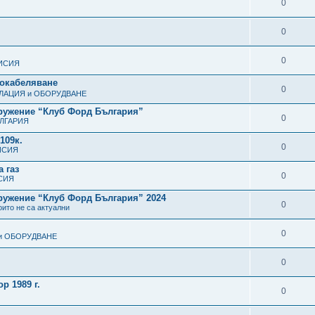
0
0
0
МИСИЯ
ч окабеляване
0
АЛАЦИЯ и ОБОРУДВАНЕ
дружение “Клуб Форд България”
0
ЪЛГАРИЯ
109к.
0
ИСИЯ
 газ
0
СИЯ
ружение “Клуб Форд България” 2024
0
оито не са актуални
0
и ОБОРУДВАНЕ
0
р 1989 г.
0