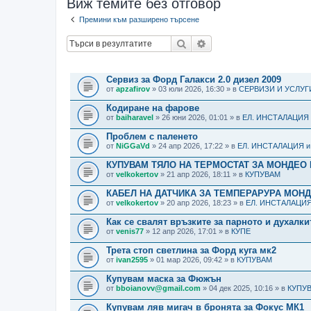
Виж темите без отговор
Премини към разширено търсене
Търсене
Разширено търсене
ТЕМИ
Сервиз за Форд Галакси 2.0 дизел 2009
от
apzafirov
» 03 юли 2026, 16:30 » в
СЕРВИЗИ И УСЛУГ
Кодиране на фарове
от
baiharavel
» 26 юни 2026, 01:01 » в
ЕЛ. ИНСТАЛАЦИЯ
Проблем с паленето
от
NiGGaVd
» 24 апр 2026, 17:22 » в
ЕЛ. ИНСТАЛАЦИЯ 
КУПУВАМ ТЯЛО НА ТЕРМОСТАТ ЗА МОНДЕО 
от
velkokertov
» 21 апр 2026, 18:11 » в
КУПУВАМ
КАБЕЛ НА ДАТЧИКА ЗА ТЕМПЕРАРУРА МОНД
от
velkokertov
» 20 апр 2026, 18:23 » в
ЕЛ. ИНСТАЛАЦИ
Как се свалят връзките за парното и духалки
от
venis77
» 12 апр 2026, 17:01 » в
КУПЕ
Трета стоп светлина за Форд куга мк2
от
ivan2595
» 01 мар 2026, 09:42 » в
КУПУВАМ
Купувам маска за Фюжън
от
bboianovv@gmail.com
» 04 дек 2025, 10:16 » в
КУПУ
Купувам ляв мигач в бронята за Фокус МК1