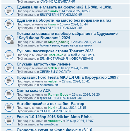
Публикувано в
КЛУБ ФОРД БЪЛГАРИЯ
Еднаква ли е главата на фокус мк2 1,6 90к. и 109к.
Последно мнение от
Sim4o
«
14 фев 2025, 18:58
Публикувано в
ДВИГАТЕЛ И ТРАНСМИСИЯ
Вдигане на обороти на място без подаване на газ
Последно мнение от
timur
«
10 юни 2024, 10:44
Публикувано в
ДВИГАТЕЛ И ТРАНСМИСИЯ
Покана за свикване на общо събрание на Сдружение
“Клуб Форд България” 2024
Последно мнение от
Major_Koenig
«
20 май 2024, 21:43
Публикувано в
Архив - теми, които не са актуални
Бушони пасажерска страна Транзит 2022
Последно мнение от
TheGrave
«
04 май 2024, 08:14
Публикувано в
ЕЛ. ИНСТАЛАЦИЯ и ОБОРУДВАНЕ
Спукани автостъкла- лепене.
Последно мнение от
ЯЛТА
«
16 апр 2024, 12:00
Публикувано в
СЕРВИЗИ И УСЛУГИ
Продавам: Ford Fiesta MK3 1.4 Ghia Карбуратор 1989 г.
Последно мнение от
valpen
«
27 мар 2024, 13:41
Публикувано в
Автомобили
Смяна масло АСК
Последно мнение от
Rumen Boov
«
25 мар 2024, 09:20
Публикувано в
ДВИГАТЕЛ И ТРАНСМИСИЯ
Автобояджийски цех за боя Раптор
Последно мнение от
Kuri
«
15 мар 2024, 15:15
Публикувано в
СЕРВИЗИ И УСЛУГИ
Focus 1.0 125hp 2016 84k km Moto Pfohe
Последно мнение от
vtodorov
«
08 мар 2024, 12:07
Публикувано в
Автомобили
Скоростна кутия за Форд Фокус мк3 1.6