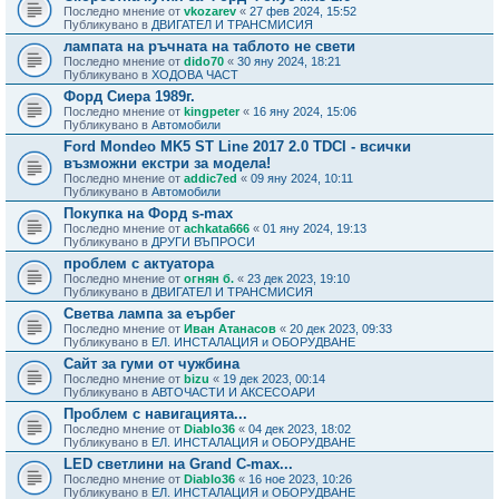
Последно мнение от
vkozarev
«
27 фев 2024, 15:52
Публикувано в
ДВИГАТЕЛ И ТРАНСМИСИЯ
лампата на ръчната на таблото не свети
Последно мнение от
dido70
«
30 яну 2024, 18:21
Публикувано в
ХОДОВА ЧАСТ
Форд Сиера 1989г.
Последно мнение от
kingpeter
«
16 яну 2024, 15:06
Публикувано в
Автомобили
Ford Mondeo MK5 ST Line 2017 2.0 TDCI - всички
възможни екстри за модела!
Последно мнение от
addic7ed
«
09 яну 2024, 10:11
Публикувано в
Автомобили
Покупка на Форд s-max
Последно мнение от
achkata666
«
01 яну 2024, 19:13
Публикувано в
ДРУГИ ВЪПРОСИ
проблем с актуатора
Последно мнение от
огнян б.
«
23 дек 2023, 19:10
Публикувано в
ДВИГАТЕЛ И ТРАНСМИСИЯ
Светва лампа за еърбег
Последно мнение от
Иван Атанасов
«
20 дек 2023, 09:33
Публикувано в
ЕЛ. ИНСТАЛАЦИЯ и ОБОРУДВАНЕ
Сайт за гуми от чужбина
Последно мнение от
bizu
«
19 дек 2023, 00:14
Публикувано в
АВТОЧАСТИ И АКСЕСОАРИ
Проблем с навигацията...
Последно мнение от
Diablo36
«
04 дек 2023, 18:02
Публикувано в
ЕЛ. ИНСТАЛАЦИЯ и ОБОРУДВАНЕ
LED светлини на Grand C-max...
Последно мнение от
Diablo36
«
16 ное 2023, 10:26
Публикувано в
ЕЛ. ИНСТАЛАЦИЯ и ОБОРУДВАНЕ