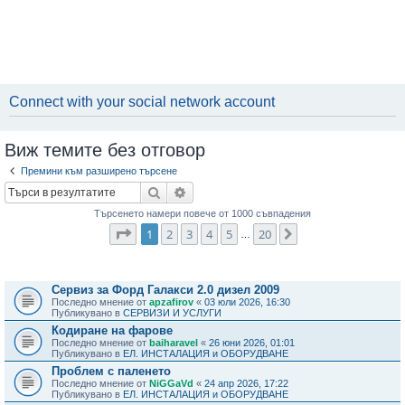
Connect with your social network account
Виж темите без отговор
Премини към разширено търсене
Търсене
Разширено търсене
Търсенето намери повече от 1000 съвпадения
Страница
1
от
20
1
2
3
4
5
20
Следваща
…
Теми
Сервиз за Форд Галакси 2.0 дизел 2009
Последно мнение от
apzafirov
«
03 юли 2026, 16:30
Публикувано в
СЕРВИЗИ И УСЛУГИ
Кодиране на фарове
Последно мнение от
baiharavel
«
26 юни 2026, 01:01
Публикувано в
ЕЛ. ИНСТАЛАЦИЯ и ОБОРУДВАНЕ
Проблем с паленето
Последно мнение от
NiGGaVd
«
24 апр 2026, 17:22
Публикувано в
ЕЛ. ИНСТАЛАЦИЯ и ОБОРУДВАНЕ