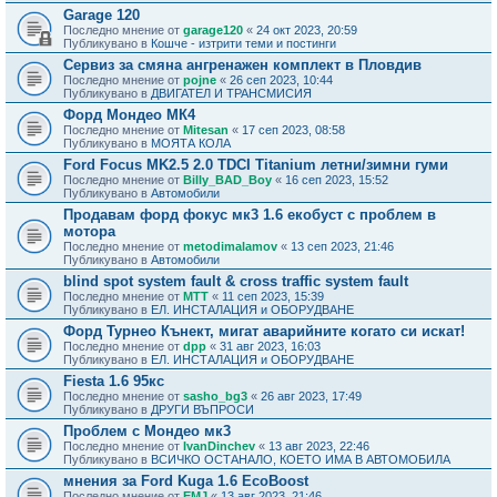
Garage 120
Последно мнение от
garage120
«
24 окт 2023, 20:59
Публикувано в
Кошче - изтрити теми и постинги
Сервиз за смяна ангренажен комплект в Пловдив
Последно мнение от
pojne
«
26 сеп 2023, 10:44
Публикувано в
ДВИГАТЕЛ И ТРАНСМИСИЯ
Форд Мондео МК4
Последно мнение от
Mitesan
«
17 сеп 2023, 08:58
Публикувано в
МОЯТА КОЛА
Ford Focus MK2.5 2.0 TDCI Titanium летни/зимни гуми
Последно мнение от
Billy_BAD_Boy
«
16 сеп 2023, 15:52
Публикувано в
Автомобили
Продавам форд фокус мк3 1.6 екобуст с проблем в
мотора
Последно мнение от
metodimalamov
«
13 сеп 2023, 21:46
Публикувано в
Автомобили
blind spot system fault & cross traffic system fault
Последно мнение от
MTT
«
11 сеп 2023, 15:39
Публикувано в
ЕЛ. ИНСТАЛАЦИЯ и ОБОРУДВАНЕ
Форд Турнео Кънект, мигат аварийните когато си искат!
Последно мнение от
dpp
«
31 авг 2023, 16:03
Публикувано в
ЕЛ. ИНСТАЛАЦИЯ и ОБОРУДВАНЕ
Fiesta 1.6 95кс
Последно мнение от
sasho_bg3
«
26 авг 2023, 17:49
Публикувано в
ДРУГИ ВЪПРОСИ
Проблем с Мондео мк3
Последно мнение от
IvanDinchev
«
13 авг 2023, 22:46
Публикувано в
ВСИЧКО ОСТАНАЛО, КОЕТО ИМА В АВТОМОБИЛА
мнения за Ford Kuga 1.6 EcoBoost
Последно мнение от
EMJ
«
13 авг 2023, 21:46