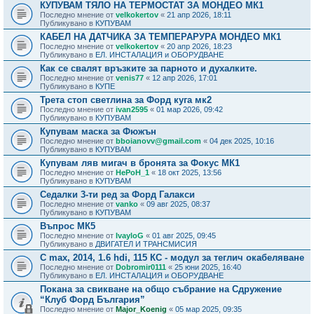
КУПУВАМ ТЯЛО НА ТЕРМОСТАТ ЗА МОНДЕО МК1
Последно мнение от
velkokertov
«
21 апр 2026, 18:11
Публикувано в
КУПУВАМ
КАБЕЛ НА ДАТЧИКА ЗА ТЕМПЕРАРУРА МОНДЕО МК1
Последно мнение от
velkokertov
«
20 апр 2026, 18:23
Публикувано в
ЕЛ. ИНСТАЛАЦИЯ и ОБОРУДВАНЕ
Как се свалят връзките за парното и духалките.
Последно мнение от
venis77
«
12 апр 2026, 17:01
Публикувано в
КУПЕ
Трета стоп светлина за Форд куга мк2
Последно мнение от
ivan2595
«
01 мар 2026, 09:42
Публикувано в
КУПУВАМ
Купувам маска за Фюжън
Последно мнение от
bboianovv@gmail.com
«
04 дек 2025, 10:16
Публикувано в
КУПУВАМ
Купувам ляв мигач в бронята за Фокус МК1
Последно мнение от
HePoH_1
«
18 окт 2025, 13:56
Публикувано в
КУПУВАМ
Седалки 3-ти ред за Форд Галакси
Последно мнение от
vanko
«
09 авг 2025, 08:37
Публикувано в
КУПУВАМ
Въпрос МК5
Последно мнение от
IvayloG
«
01 авг 2025, 09:45
Публикувано в
ДВИГАТЕЛ И ТРАНСМИСИЯ
C max, 2014, 1.6 hdi, 115 КС - модул за теглич окабеляване
Последно мнение от
Dobromir0111
«
25 юни 2025, 16:40
Публикувано в
ЕЛ. ИНСТАЛАЦИЯ и ОБОРУДВАНЕ
Покана за свикване на общо събрание на Сдружение
“Клуб Форд България”
Последно мнение от
Major_Koenig
«
05 мар 2025, 09:35