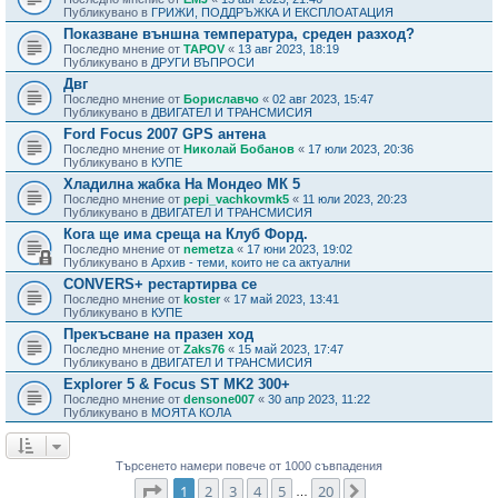
Публикувано в
ГРИЖИ, ПОДДРЪЖКА И ЕКСПЛОАТАЦИЯ
Показване външна температура, среден разход?
Последно мнение от
TAPOV
«
13 авг 2023, 18:19
Публикувано в
ДРУГИ ВЪПРОСИ
Двг
Последно мнение от
Бориславчо
«
02 авг 2023, 15:47
Публикувано в
ДВИГАТЕЛ И ТРАНСМИСИЯ
Ford Focus 2007 GPS антена
Последно мнение от
Николай Бобанов
«
17 юли 2023, 20:36
Публикувано в
КУПЕ
Хладилна жабка На Мондео МК 5
Последно мнение от
pepi_vachkovmk5
«
11 юли 2023, 20:23
Публикувано в
ДВИГАТЕЛ И ТРАНСМИСИЯ
Кога ще има среща на Клуб Форд.
Последно мнение от
nemetza
«
17 юни 2023, 19:02
Публикувано в
Архив - теми, които не са актуални
CONVERS+ рестартирва се
Последно мнение от
koster
«
17 май 2023, 13:41
Публикувано в
КУПЕ
Прекъсване на празен ход
Последно мнение от
Zaks76
«
15 май 2023, 17:47
Публикувано в
ДВИГАТЕЛ И ТРАНСМИСИЯ
Explorer 5 & Focus ST MK2 300+
Последно мнение от
densone007
«
30 апр 2023, 11:22
Публикувано в
МОЯТА КОЛА
Търсенето намери повече от 1000 съвпадения
Страница
1
от
20
1
2
3
4
5
20
Следваща
…