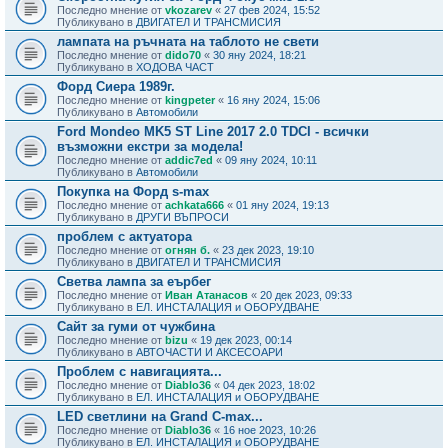
Последно мнение от
vkozarev
«
27 фев 2024, 15:52
Публикувано в
ДВИГАТЕЛ И ТРАНСМИСИЯ
лампата на ръчната на таблото не свети
Последно мнение от
dido70
«
30 яну 2024, 18:21
Публикувано в
ХОДОВА ЧАСТ
Форд Сиера 1989г.
Последно мнение от
kingpeter
«
16 яну 2024, 15:06
Публикувано в
Автомобили
Ford Mondeo MK5 ST Line 2017 2.0 TDCI - всички
възможни екстри за модела!
Последно мнение от
addic7ed
«
09 яну 2024, 10:11
Публикувано в
Автомобили
Покупка на Форд s-max
Последно мнение от
achkata666
«
01 яну 2024, 19:13
Публикувано в
ДРУГИ ВЪПРОСИ
проблем с актуатора
Последно мнение от
огнян б.
«
23 дек 2023, 19:10
Публикувано в
ДВИГАТЕЛ И ТРАНСМИСИЯ
Светва лампа за еърбег
Последно мнение от
Иван Атанасов
«
20 дек 2023, 09:33
Публикувано в
ЕЛ. ИНСТАЛАЦИЯ и ОБОРУДВАНЕ
Сайт за гуми от чужбина
Последно мнение от
bizu
«
19 дек 2023, 00:14
Публикувано в
АВТОЧАСТИ И АКСЕСОАРИ
Проблем с навигацията...
Последно мнение от
Diablo36
«
04 дек 2023, 18:02
Публикувано в
ЕЛ. ИНСТАЛАЦИЯ и ОБОРУДВАНЕ
LED светлини на Grand C-max...
Последно мнение от
Diablo36
«
16 ное 2023, 10:26
Публикувано в
ЕЛ. ИНСТАЛАЦИЯ и ОБОРУДВАНЕ