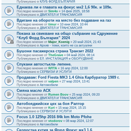
Публикувано в
КЛУБ ФОРД БЪЛГАРИЯ
Еднаква ли е главата на фокус мк2 1,6 90к. и 109к.
Последно мнение от
Sim4o
«
14 фев 2025, 18:58
Публикувано в
ДВИГАТЕЛ И ТРАНСМИСИЯ
Вдигане на обороти на място без подаване на газ
Последно мнение от
timur
«
10 юни 2024, 10:44
Публикувано в
ДВИГАТЕЛ И ТРАНСМИСИЯ
Покана за свикване на общо събрание на Сдружение
“Клуб Форд България” 2024
Последно мнение от
Major_Koenig
«
20 май 2024, 21:43
Публикувано в
Архив - теми, които не са актуални
Бушони пасажерска страна Транзит 2022
Последно мнение от
TheGrave
«
04 май 2024, 08:14
Публикувано в
ЕЛ. ИНСТАЛАЦИЯ и ОБОРУДВАНЕ
Спукани автостъкла- лепене.
Последно мнение от
ЯЛТА
«
16 апр 2024, 12:00
Публикувано в
СЕРВИЗИ И УСЛУГИ
Продавам: Ford Fiesta MK3 1.4 Ghia Карбуратор 1989 г.
Последно мнение от
valpen
«
27 мар 2024, 13:41
Публикувано в
Автомобили
Смяна масло АСК
Последно мнение от
Rumen Boov
«
25 мар 2024, 09:20
Публикувано в
ДВИГАТЕЛ И ТРАНСМИСИЯ
Автобояджийски цех за боя Раптор
Последно мнение от
Kuri
«
15 мар 2024, 15:15
Публикувано в
СЕРВИЗИ И УСЛУГИ
Focus 1.0 125hp 2016 84k km Moto Pfohe
Последно мнение от
vtodorov
«
08 мар 2024, 12:07
Публикувано в
Автомобили
Скоростна кутия за Форд Фокус мк3 1.6