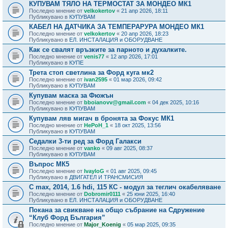
КУПУВАМ ТЯЛО НА ТЕРМОСТАТ ЗА МОНДЕО МК1
Последно мнение от
velkokertov
«
21 апр 2026, 18:11
Публикувано в
КУПУВАМ
КАБЕЛ НА ДАТЧИКА ЗА ТЕМПЕРАРУРА МОНДЕО МК1
Последно мнение от
velkokertov
«
20 апр 2026, 18:23
Публикувано в
ЕЛ. ИНСТАЛАЦИЯ и ОБОРУДВАНЕ
Как се свалят връзките за парното и духалките.
Последно мнение от
venis77
«
12 апр 2026, 17:01
Публикувано в
КУПЕ
Трета стоп светлина за Форд куга мк2
Последно мнение от
ivan2595
«
01 мар 2026, 09:42
Публикувано в
КУПУВАМ
Купувам маска за Фюжън
Последно мнение от
bboianovv@gmail.com
«
04 дек 2025, 10:16
Публикувано в
КУПУВАМ
Купувам ляв мигач в бронята за Фокус МК1
Последно мнение от
HePoH_1
«
18 окт 2025, 13:56
Публикувано в
КУПУВАМ
Седалки 3-ти ред за Форд Галакси
Последно мнение от
vanko
«
09 авг 2025, 08:37
Публикувано в
КУПУВАМ
Въпрос МК5
Последно мнение от
IvayloG
«
01 авг 2025, 09:45
Публикувано в
ДВИГАТЕЛ И ТРАНСМИСИЯ
C max, 2014, 1.6 hdi, 115 КС - модул за теглич окабеляване
Последно мнение от
Dobromir0111
«
25 юни 2025, 16:40
Публикувано в
ЕЛ. ИНСТАЛАЦИЯ и ОБОРУДВАНЕ
Покана за свикване на общо събрание на Сдружение
“Клуб Форд България”
Последно мнение от
Major_Koenig
«
05 мар 2025, 09:35