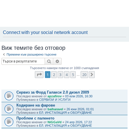
Connect with your social network account
Виж темите без отговор
Премини към разширено търсене
Търсене
Разширено търсене
Търсенето намери повече от 1000 съвпадения
Страница
1
от
20
1
2
3
4
5
20
Следваща
…
Теми
Сервиз за Форд Галакси 2.0 дизел 2009
Последно мнение от
apzafirov
«
03 юли 2026, 16:30
Публикувано в
СЕРВИЗИ И УСЛУГИ
Кодиране на фарове
Последно мнение от
baiharavel
«
26 юни 2026, 01:01
Публикувано в
ЕЛ. ИНСТАЛАЦИЯ и ОБОРУДВАНЕ
Проблем с паленето
Последно мнение от
NiGGaVd
«
24 апр 2026, 17:22
Публикувано в
ЕЛ. ИНСТАЛАЦИЯ и ОБОРУДВАНЕ