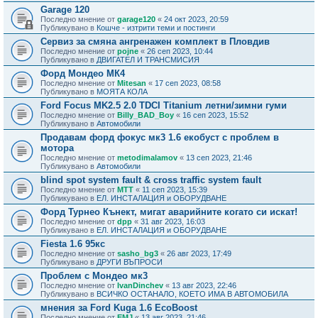
Garage 120
Последно мнение от
garage120
«
24 окт 2023, 20:59
Публикувано в
Кошче - изтрити теми и постинги
Сервиз за смяна ангренажен комплект в Пловдив
Последно мнение от
pojne
«
26 сеп 2023, 10:44
Публикувано в
ДВИГАТЕЛ И ТРАНСМИСИЯ
Форд Мондео МК4
Последно мнение от
Mitesan
«
17 сеп 2023, 08:58
Публикувано в
МОЯТА КОЛА
Ford Focus MK2.5 2.0 TDCI Titanium летни/зимни гуми
Последно мнение от
Billy_BAD_Boy
«
16 сеп 2023, 15:52
Публикувано в
Автомобили
Продавам форд фокус мк3 1.6 екобуст с проблем в
мотора
Последно мнение от
metodimalamov
«
13 сеп 2023, 21:46
Публикувано в
Автомобили
blind spot system fault & cross traffic system fault
Последно мнение от
MTT
«
11 сеп 2023, 15:39
Публикувано в
ЕЛ. ИНСТАЛАЦИЯ и ОБОРУДВАНЕ
Форд Турнео Кънект, мигат аварийните когато си искат!
Последно мнение от
dpp
«
31 авг 2023, 16:03
Публикувано в
ЕЛ. ИНСТАЛАЦИЯ и ОБОРУДВАНЕ
Fiesta 1.6 95кс
Последно мнение от
sasho_bg3
«
26 авг 2023, 17:49
Публикувано в
ДРУГИ ВЪПРОСИ
Проблем с Мондео мк3
Последно мнение от
IvanDinchev
«
13 авг 2023, 22:46
Публикувано в
ВСИЧКО ОСТАНАЛО, КОЕТО ИМА В АВТОМОБИЛА
мнения за Ford Kuga 1.6 EcoBoost
Последно мнение от
EMJ
«
13 авг 2023, 21:46