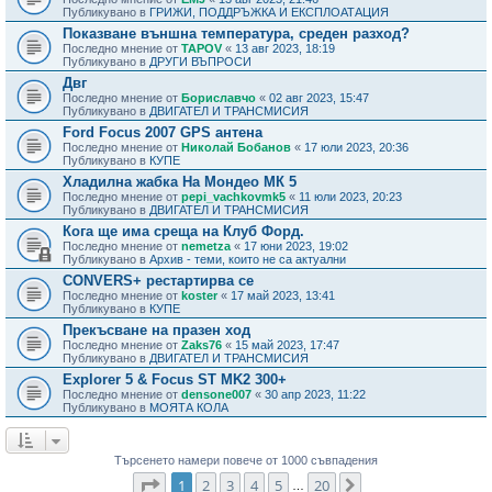
Публикувано в
ГРИЖИ, ПОДДРЪЖКА И ЕКСПЛОАТАЦИЯ
Показване външна температура, среден разход?
Последно мнение от
TAPOV
«
13 авг 2023, 18:19
Публикувано в
ДРУГИ ВЪПРОСИ
Двг
Последно мнение от
Бориславчо
«
02 авг 2023, 15:47
Публикувано в
ДВИГАТЕЛ И ТРАНСМИСИЯ
Ford Focus 2007 GPS антена
Последно мнение от
Николай Бобанов
«
17 юли 2023, 20:36
Публикувано в
КУПЕ
Хладилна жабка На Мондео МК 5
Последно мнение от
pepi_vachkovmk5
«
11 юли 2023, 20:23
Публикувано в
ДВИГАТЕЛ И ТРАНСМИСИЯ
Кога ще има среща на Клуб Форд.
Последно мнение от
nemetza
«
17 юни 2023, 19:02
Публикувано в
Архив - теми, които не са актуални
CONVERS+ рестартирва се
Последно мнение от
koster
«
17 май 2023, 13:41
Публикувано в
КУПЕ
Прекъсване на празен ход
Последно мнение от
Zaks76
«
15 май 2023, 17:47
Публикувано в
ДВИГАТЕЛ И ТРАНСМИСИЯ
Explorer 5 & Focus ST MK2 300+
Последно мнение от
densone007
«
30 апр 2023, 11:22
Публикувано в
МОЯТА КОЛА
Търсенето намери повече от 1000 съвпадения
Страница
1
от
20
1
2
3
4
5
20
Следваща
…