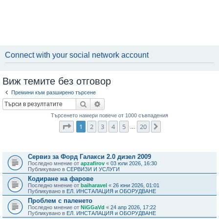
Connect with your social network account
Виж темите без отговор
Премини към разширено търсене
Търсене
Разширено търсене
Търсенето намери повече от 1000 съвпадения
Страница
1
от
20
1
2
3
4
5
20
Следваща
…
Теми
Сервиз за Форд Галакси 2.0 дизел 2009
Последно мнение от
apzafirov
«
03 юли 2026, 16:30
Публикувано в
СЕРВИЗИ И УСЛУГИ
Кодиране на фарове
Последно мнение от
baiharavel
«
26 юни 2026, 01:01
Публикувано в
ЕЛ. ИНСТАЛАЦИЯ и ОБОРУДВАНЕ
Проблем с паленето
Последно мнение от
NiGGaVd
«
24 апр 2026, 17:22
Публикувано в
ЕЛ. ИНСТАЛАЦИЯ и ОБОРУДВАНЕ