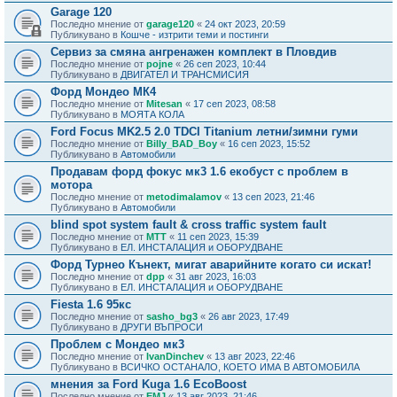
Garage 120
Последно мнение от
garage120
«
24 окт 2023, 20:59
Публикувано в
Кошче - изтрити теми и постинги
Сервиз за смяна ангренажен комплект в Пловдив
Последно мнение от
pojne
«
26 сеп 2023, 10:44
Публикувано в
ДВИГАТЕЛ И ТРАНСМИСИЯ
Форд Мондео МК4
Последно мнение от
Mitesan
«
17 сеп 2023, 08:58
Публикувано в
МОЯТА КОЛА
Ford Focus MK2.5 2.0 TDCI Titanium летни/зимни гуми
Последно мнение от
Billy_BAD_Boy
«
16 сеп 2023, 15:52
Публикувано в
Автомобили
Продавам форд фокус мк3 1.6 екобуст с проблем в
мотора
Последно мнение от
metodimalamov
«
13 сеп 2023, 21:46
Публикувано в
Автомобили
blind spot system fault & cross traffic system fault
Последно мнение от
MTT
«
11 сеп 2023, 15:39
Публикувано в
ЕЛ. ИНСТАЛАЦИЯ и ОБОРУДВАНЕ
Форд Турнео Кънект, мигат аварийните когато си искат!
Последно мнение от
dpp
«
31 авг 2023, 16:03
Публикувано в
ЕЛ. ИНСТАЛАЦИЯ и ОБОРУДВАНЕ
Fiesta 1.6 95кс
Последно мнение от
sasho_bg3
«
26 авг 2023, 17:49
Публикувано в
ДРУГИ ВЪПРОСИ
Проблем с Мондео мк3
Последно мнение от
IvanDinchev
«
13 авг 2023, 22:46
Публикувано в
ВСИЧКО ОСТАНАЛО, КОЕТО ИМА В АВТОМОБИЛА
мнения за Ford Kuga 1.6 EcoBoost
Последно мнение от
EMJ
«
13 авг 2023, 21:46