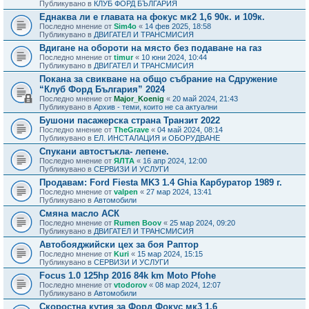
Публикувано в
КЛУБ ФОРД БЪЛГАРИЯ
Еднаква ли е главата на фокус мк2 1,6 90к. и 109к.
Последно мнение от
Sim4o
«
14 фев 2025, 18:58
Публикувано в
ДВИГАТЕЛ И ТРАНСМИСИЯ
Вдигане на обороти на място без подаване на газ
Последно мнение от
timur
«
10 юни 2024, 10:44
Публикувано в
ДВИГАТЕЛ И ТРАНСМИСИЯ
Покана за свикване на общо събрание на Сдружение
“Клуб Форд България” 2024
Последно мнение от
Major_Koenig
«
20 май 2024, 21:43
Публикувано в
Архив - теми, които не са актуални
Бушони пасажерска страна Транзит 2022
Последно мнение от
TheGrave
«
04 май 2024, 08:14
Публикувано в
ЕЛ. ИНСТАЛАЦИЯ и ОБОРУДВАНЕ
Спукани автостъкла- лепене.
Последно мнение от
ЯЛТА
«
16 апр 2024, 12:00
Публикувано в
СЕРВИЗИ И УСЛУГИ
Продавам: Ford Fiesta MK3 1.4 Ghia Карбуратор 1989 г.
Последно мнение от
valpen
«
27 мар 2024, 13:41
Публикувано в
Автомобили
Смяна масло АСК
Последно мнение от
Rumen Boov
«
25 мар 2024, 09:20
Публикувано в
ДВИГАТЕЛ И ТРАНСМИСИЯ
Автобояджийски цех за боя Раптор
Последно мнение от
Kuri
«
15 мар 2024, 15:15
Публикувано в
СЕРВИЗИ И УСЛУГИ
Focus 1.0 125hp 2016 84k km Moto Pfohe
Последно мнение от
vtodorov
«
08 мар 2024, 12:07
Публикувано в
Автомобили
Скоростна кутия за Форд Фокус мк3 1.6