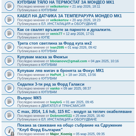
КУПУВАМ ТЯЛО НА ТЕРМОСТАТ ЗА МОНДЕО МК1
Последно мнение от
velkokertov
«
21 апр 2026, 18:11
Публикувано в
КУПУВАМ
КАБЕЛ НА ДАТЧИКА ЗА ТЕМПЕРАРУРА МОНДЕО МК1
Последно мнение от
velkokertov
«
20 апр 2026, 18:23
Публикувано в
ЕЛ. ИНСТАЛАЦИЯ и ОБОРУДВАНЕ
Как се свалят връзките за парното и духалките.
Последно мнение от
venis77
«
12 апр 2026, 17:01
Публикувано в
КУПЕ
Трета стоп светлина за Форд куга мк2
Последно мнение от
ivan2595
«
01 мар 2026, 09:42
Публикувано в
КУПУВАМ
Купувам маска за Фюжън
Последно мнение от
bboianovv@gmail.com
«
04 дек 2025, 10:16
Публикувано в
КУПУВАМ
Купувам ляв мигач в бронята за Фокус МК1
Последно мнение от
HePoH_1
«
18 окт 2025, 13:56
Публикувано в
КУПУВАМ
Седалки 3-ти ред за Форд Галакси
Последно мнение от
vanko
«
09 авг 2025, 08:37
Публикувано в
КУПУВАМ
Въпрос МК5
Последно мнение от
IvayloG
«
01 авг 2025, 09:45
Публикувано в
ДВИГАТЕЛ И ТРАНСМИСИЯ
C max, 2014, 1.6 hdi, 115 КС - модул за теглич окабеляване
Последно мнение от
Dobromir0111
«
25 юни 2025, 16:40
Публикувано в
ЕЛ. ИНСТАЛАЦИЯ и ОБОРУДВАНЕ
Покана за свикване на общо събрание на Сдружение
“Клуб Форд България”
Последно мнение от
Major_Koenig
«
05 мар 2025, 09:35