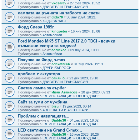
Последно мнение от
vkozarev
«
27 фев 2024, 15:52
Публикувано в
ДВИГАТЕЛ И ТРАНСМИСИЯ
лампата на ръчната на таблото не свети
Последно мнение от
dido70
«
30 яну 2024, 18:21
Публикувано в
ХОДОВА ЧАСТ
Форд Сиера 1989г.
Последно мнение от
kingpeter
«
16 яну 2024, 15:06
Публикувано в
Автомобили
Ford Mondeo MK5 ST Line 2017 2.0 TDCI - всички
възможни екстри за модела!
Последно мнение от
addic7ed
«
09 яну 2024, 10:11
Публикувано в
Автомобили
Покупка на Форд s-max
Последно мнение от
achkata666
«
01 яну 2024, 19:13
Публикувано в
ДРУГИ ВЪПРОСИ
проблем с актуатора
Последно мнение от
огнян б.
«
23 дек 2023, 19:10
Публикувано в
ДВИГАТЕЛ И ТРАНСМИСИЯ
Светва лампа за еърбег
Последно мнение от
Иван Атанасов
«
20 дек 2023, 09:33
Публикувано в
ЕЛ. ИНСТАЛАЦИЯ и ОБОРУДВАНЕ
Сайт за гуми от чужбина
Последно мнение от
bizu
«
19 дек 2023, 00:14
Публикувано в
АВТОЧАСТИ И АКСЕСОАРИ
Проблем с навигацията...
Последно мнение от
Diablo36
«
04 дек 2023, 18:02
Публикувано в
ЕЛ. ИНСТАЛАЦИЯ и ОБОРУДВАНЕ
LED светлини на Grand C-max...
Последно мнение от
Diablo36
«
16 ное 2023, 10:26
Публикувано в
ЕЛ. ИНСТАЛАЦИЯ и ОБОРУДВАНЕ