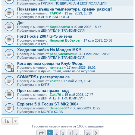
Публикувано в
ГРИЖИ, ПОДДРЪЖКА И ЕКСПЛОАТАЦИЯ
Показване външна температура, среден разход?
Последно мнение от
TAPOV
«
13 авг 2023, 18:19
Публикувано в
ДРУГИ ВЪПРОСИ
Двг
Последно мнение от
Бориславчо
«
02 авг 2023, 15:47
Публикувано в
ДВИГАТЕЛ И ТРАНСМИСИЯ
Ford Focus 2007 GPS антена
Последно мнение от
Николай Бобанов
«
17 юли 2023, 20:36
Публикувано в
КУПЕ
Хладилна жабка На Мондео МК 5
Последно мнение от
pepi_vachkovmk5
«
11 юли 2023, 20:23
Публикувано в
ДВИГАТЕЛ И ТРАНСМИСИЯ
Кога ще има среща на Клуб Форд.
Последно мнение от
nemetza
«
17 юни 2023, 19:02
Публикувано в
Архив - теми, които не са актуални
CONVERS+ рестартирва се
Последно мнение от
koster
«
17 май 2023, 13:41
Публикувано в
КУПЕ
Прекъсване на празен ход
Последно мнение от
Zaks76
«
15 май 2023, 17:47
Публикувано в
ДВИГАТЕЛ И ТРАНСМИСИЯ
Explorer 5 & Focus ST MK2 300+
Последно мнение от
densone007
«
30 апр 2023, 11:22
Публикувано в
МОЯТА КОЛА
Търсенето намери повече от 1000 съвпадения
Страница
1
от
20
1
2
3
4
5
20
Следваща
…