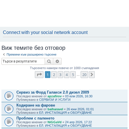
Connect with your social network account
Виж темите без отговор
Премини към разширено търсене
Търсене
Разширено търсене
Търсенето намери повече от 1000 съвпадения
Страница
1
от
20
1
2
3
4
5
20
Следваща
…
Теми
Сервиз за Форд Галакси 2.0 дизел 2009
Последно мнение от
apzafirov
«
03 юли 2026, 16:30
Публикувано в
СЕРВИЗИ И УСЛУГИ
Кодиране на фарове
Последно мнение от
baiharavel
«
26 юни 2026, 01:01
Публикувано в
ЕЛ. ИНСТАЛАЦИЯ и ОБОРУДВАНЕ
Проблем с паленето
Последно мнение от
NiGGaVd
«
24 апр 2026, 17:22
Публикувано в
ЕЛ. ИНСТАЛАЦИЯ и ОБОРУДВАНЕ