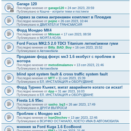
Garage 120
Последно мнение от
garage120
«
24 окт 2023, 20:59
Публикувано в
Кошче - изтрити теми и постинги
Сервиз за смяна ангренажен комплект в Пловдив
Последно мнение от
pojne
«
26 сеп 2023, 10:44
Публикувано в
ДВИГАТЕЛ И ТРАНСМИСИЯ
Форд Мондео МК4
Последно мнение от
Mitesan
«
17 сеп 2023, 08:58
Публикувано в
МОЯТА КОЛА
Ford Focus MK2.5 2.0 TDCI Titanium летни/зимни гуми
Последно мнение от
Billy_BAD_Boy
«
16 сеп 2023, 15:52
Публикувано в
Автомобили
Продавам форд фокус мк3 1.6 екобуст с проблем в
мотора
Последно мнение от
metodimalamov
«
13 сеп 2023, 21:46
Публикувано в
Автомобили
blind spot system fault & cross traffic system fault
Последно мнение от
MTT
«
11 сеп 2023, 15:39
Публикувано в
ЕЛ. ИНСТАЛАЦИЯ и ОБОРУДВАНЕ
Форд Турнео Кънект, мигат аварийните когато си искат!
Последно мнение от
dpp
«
31 авг 2023, 16:03
Публикувано в
ЕЛ. ИНСТАЛАЦИЯ и ОБОРУДВАНЕ
Fiesta 1.6 95кс
Последно мнение от
sasho_bg3
«
26 авг 2023, 17:49
Публикувано в
ДРУГИ ВЪПРОСИ
Проблем с Мондео мк3
Последно мнение от
IvanDinchev
«
13 авг 2023, 22:46
Публикувано в
ВСИЧКО ОСТАНАЛО, КОЕТО ИМА В АВТОМОБИЛА
мнения за Ford Kuga 1.6 EcoBoost
Последно мнение от
EMJ
«
13 авг 2023, 21:46