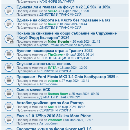
Публикувано в
КЛУБ ФОРД БЪЛГАРИЯ
Еднаква ли е главата на фокус мк2 1,6 90к. и 109к.
Последно мнение от
Sim4o
«
14 фев 2025, 18:58
Публикувано в
ДВИГАТЕЛ И ТРАНСМИСИЯ
Вдигане на обороти на място без подаване на газ
Последно мнение от
timur
«
10 юни 2024, 10:44
Публикувано в
ДВИГАТЕЛ И ТРАНСМИСИЯ
Покана за свикване на общо събрание на Сдружение
“Клуб Форд България” 2024
Последно мнение от
Major_Koenig
«
20 май 2024, 21:43
Публикувано в
Архив - теми, които не са актуални
Бушони пасажерска страна Транзит 2022
Последно мнение от
TheGrave
«
04 май 2024, 08:14
Публикувано в
ЕЛ. ИНСТАЛАЦИЯ и ОБОРУДВАНЕ
Спукани автостъкла- лепене.
Последно мнение от
ЯЛТА
«
16 апр 2024, 12:00
Публикувано в
СЕРВИЗИ И УСЛУГИ
Продавам: Ford Fiesta MK3 1.4 Ghia Карбуратор 1989 г.
Последно мнение от
valpen
«
27 мар 2024, 13:41
Публикувано в
Автомобили
Смяна масло АСК
Последно мнение от
Rumen Boov
«
25 мар 2024, 09:20
Публикувано в
ДВИГАТЕЛ И ТРАНСМИСИЯ
Автобояджийски цех за боя Раптор
Последно мнение от
Kuri
«
15 мар 2024, 15:15
Публикувано в
СЕРВИЗИ И УСЛУГИ
Focus 1.0 125hp 2016 84k km Moto Pfohe
Последно мнение от
vtodorov
«
08 мар 2024, 12:07
Публикувано в
Автомобили
Скоростна кутия за Форд Фокус мк3 1.6