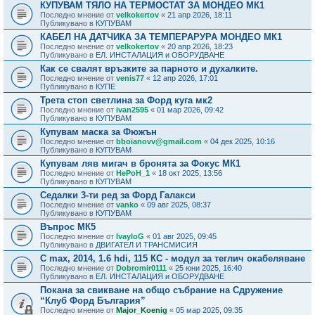
КУПУВАМ ТЯЛО НА ТЕРМОСТАТ ЗА МОНДЕО МК1
Последно мнение от
velkokertov
«
21 апр 2026, 18:11
Публикувано в
КУПУВАМ
КАБЕЛ НА ДАТЧИКА ЗА ТЕМПЕРАРУРА МОНДЕО МК1
Последно мнение от
velkokertov
«
20 апр 2026, 18:23
Публикувано в
ЕЛ. ИНСТАЛАЦИЯ и ОБОРУДВАНЕ
Как се свалят връзките за парното и духалките.
Последно мнение от
venis77
«
12 апр 2026, 17:01
Публикувано в
КУПЕ
Трета стоп светлина за Форд куга мк2
Последно мнение от
ivan2595
«
01 мар 2026, 09:42
Публикувано в
КУПУВАМ
Купувам маска за Фюжън
Последно мнение от
bboianovv@gmail.com
«
04 дек 2025, 10:16
Публикувано в
КУПУВАМ
Купувам ляв мигач в бронята за Фокус МК1
Последно мнение от
HePoH_1
«
18 окт 2025, 13:56
Публикувано в
КУПУВАМ
Седалки 3-ти ред за Форд Галакси
Последно мнение от
vanko
«
09 авг 2025, 08:37
Публикувано в
КУПУВАМ
Въпрос МК5
Последно мнение от
IvayloG
«
01 авг 2025, 09:45
Публикувано в
ДВИГАТЕЛ И ТРАНСМИСИЯ
C max, 2014, 1.6 hdi, 115 КС - модул за теглич окабеляване
Последно мнение от
Dobromir0111
«
25 юни 2025, 16:40
Публикувано в
ЕЛ. ИНСТАЛАЦИЯ и ОБОРУДВАНЕ
Покана за свикване на общо събрание на Сдружение
“Клуб Форд България”
Последно мнение от
Major_Koenig
«
05 мар 2025, 09:35