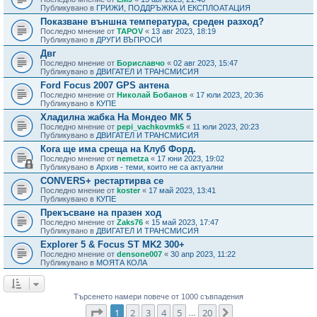
Публикувано в
ГРИЖИ, ПОДДРЪЖКА И ЕКСПЛОАТАЦИЯ
Показване външна температура, среден разход?
Последно мнение от
TAPOV
«
13 авг 2023, 18:19
Публикувано в
ДРУГИ ВЪПРОСИ
Двг
Последно мнение от
Бориславчо
«
02 авг 2023, 15:47
Публикувано в
ДВИГАТЕЛ И ТРАНСМИСИЯ
Ford Focus 2007 GPS антена
Последно мнение от
Николай Бобанов
«
17 юли 2023, 20:36
Публикувано в
КУПЕ
Хладилна жабка На Мондео МК 5
Последно мнение от
pepi_vachkovmk5
«
11 юли 2023, 20:23
Публикувано в
ДВИГАТЕЛ И ТРАНСМИСИЯ
Кога ще има среща на Клуб Форд.
Последно мнение от
nemetza
«
17 юни 2023, 19:02
Публикувано в
Архив - теми, които не са актуални
CONVERS+ рестартирва се
Последно мнение от
koster
«
17 май 2023, 13:41
Публикувано в
КУПЕ
Прекъсване на празен ход
Последно мнение от
Zaks76
«
15 май 2023, 17:47
Публикувано в
ДВИГАТЕЛ И ТРАНСМИСИЯ
Explorer 5 & Focus ST MK2 300+
Последно мнение от
densone007
«
30 апр 2023, 11:22
Публикувано в
МОЯТА КОЛА
Търсенето намери повече от 1000 съвпадения
Страница
1
от
20
1
2
3
4
5
20
Следваща
…