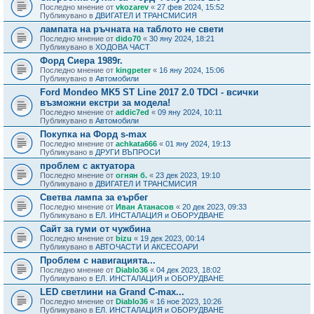
Последно мнение от
vkozarev
«
27 фев 2024, 15:52
Публикувано в
ДВИГАТЕЛ И ТРАНСМИСИЯ
лампата на ръчната на таблото не свети
Последно мнение от
dido70
«
30 яну 2024, 18:21
Публикувано в
ХОДОВА ЧАСТ
Форд Сиера 1989г.
Последно мнение от
kingpeter
«
16 яну 2024, 15:06
Публикувано в
Автомобили
Ford Mondeo MK5 ST Line 2017 2.0 TDCI - всички
възможни екстри за модела!
Последно мнение от
addic7ed
«
09 яну 2024, 10:11
Публикувано в
Автомобили
Покупка на Форд s-max
Последно мнение от
achkata666
«
01 яну 2024, 19:13
Публикувано в
ДРУГИ ВЪПРОСИ
проблем с актуатора
Последно мнение от
огнян б.
«
23 дек 2023, 19:10
Публикувано в
ДВИГАТЕЛ И ТРАНСМИСИЯ
Светва лампа за еърбег
Последно мнение от
Иван Атанасов
«
20 дек 2023, 09:33
Публикувано в
ЕЛ. ИНСТАЛАЦИЯ и ОБОРУДВАНЕ
Сайт за гуми от чужбина
Последно мнение от
bizu
«
19 дек 2023, 00:14
Публикувано в
АВТОЧАСТИ И АКСЕСОАРИ
Проблем с навигацията...
Последно мнение от
Diablo36
«
04 дек 2023, 18:02
Публикувано в
ЕЛ. ИНСТАЛАЦИЯ и ОБОРУДВАНЕ
LED светлини на Grand C-max...
Последно мнение от
Diablo36
«
16 ное 2023, 10:26
Публикувано в
ЕЛ. ИНСТАЛАЦИЯ и ОБОРУДВАНЕ