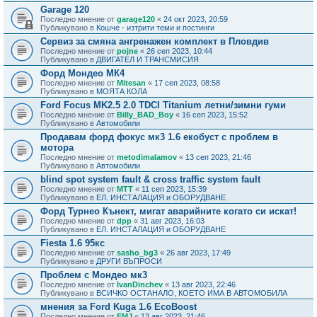
Garage 120
Последно мнение от
garage120
«
24 окт 2023, 20:59
Публикувано в
Кошче - изтрити теми и постинги
Сервиз за смяна ангренажен комплект в Пловдив
Последно мнение от
pojne
«
26 сеп 2023, 10:44
Публикувано в
ДВИГАТЕЛ И ТРАНСМИСИЯ
Форд Мондео МК4
Последно мнение от
Mitesan
«
17 сеп 2023, 08:58
Публикувано в
МОЯТА КОЛА
Ford Focus MK2.5 2.0 TDCI Titanium летни/зимни гуми
Последно мнение от
Billy_BAD_Boy
«
16 сеп 2023, 15:52
Публикувано в
Автомобили
Продавам форд фокус мк3 1.6 екобуст с проблем в
мотора
Последно мнение от
metodimalamov
«
13 сеп 2023, 21:46
Публикувано в
Автомобили
blind spot system fault & cross traffic system fault
Последно мнение от
MTT
«
11 сеп 2023, 15:39
Публикувано в
ЕЛ. ИНСТАЛАЦИЯ и ОБОРУДВАНЕ
Форд Турнео Кънект, мигат аварийните когато си искат!
Последно мнение от
dpp
«
31 авг 2023, 16:03
Публикувано в
ЕЛ. ИНСТАЛАЦИЯ и ОБОРУДВАНЕ
Fiesta 1.6 95кс
Последно мнение от
sasho_bg3
«
26 авг 2023, 17:49
Публикувано в
ДРУГИ ВЪПРОСИ
Проблем с Мондео мк3
Последно мнение от
IvanDinchev
«
13 авг 2023, 22:46
Публикувано в
ВСИЧКО ОСТАНАЛО, КОЕТО ИМА В АВТОМОБИЛА
мнения за Ford Kuga 1.6 EcoBoost
Последно мнение от
EMJ
«
13 авг 2023, 21:46