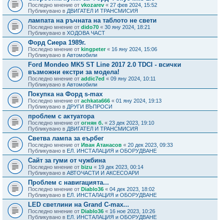
Последно мнение от
vkozarev
«
27 фев 2024, 15:52
Публикувано в
ДВИГАТЕЛ И ТРАНСМИСИЯ
лампата на ръчната на таблото не свети
Последно мнение от
dido70
«
30 яну 2024, 18:21
Публикувано в
ХОДОВА ЧАСТ
Форд Сиера 1989г.
Последно мнение от
kingpeter
«
16 яну 2024, 15:06
Публикувано в
Автомобили
Ford Mondeo MK5 ST Line 2017 2.0 TDCI - всички
възможни екстри за модела!
Последно мнение от
addic7ed
«
09 яну 2024, 10:11
Публикувано в
Автомобили
Покупка на Форд s-max
Последно мнение от
achkata666
«
01 яну 2024, 19:13
Публикувано в
ДРУГИ ВЪПРОСИ
проблем с актуатора
Последно мнение от
огнян б.
«
23 дек 2023, 19:10
Публикувано в
ДВИГАТЕЛ И ТРАНСМИСИЯ
Светва лампа за еърбег
Последно мнение от
Иван Атанасов
«
20 дек 2023, 09:33
Публикувано в
ЕЛ. ИНСТАЛАЦИЯ и ОБОРУДВАНЕ
Сайт за гуми от чужбина
Последно мнение от
bizu
«
19 дек 2023, 00:14
Публикувано в
АВТОЧАСТИ И АКСЕСОАРИ
Проблем с навигацията...
Последно мнение от
Diablo36
«
04 дек 2023, 18:02
Публикувано в
ЕЛ. ИНСТАЛАЦИЯ и ОБОРУДВАНЕ
LED светлини на Grand C-max...
Последно мнение от
Diablo36
«
16 ное 2023, 10:26
Публикувано в
ЕЛ. ИНСТАЛАЦИЯ и ОБОРУДВАНЕ