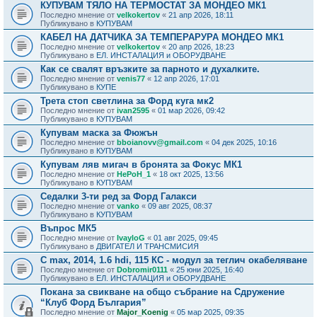
КУПУВАМ ТЯЛО НА ТЕРМОСТАТ ЗА МОНДЕО МК1
Последно мнение от
velkokertov
«
21 апр 2026, 18:11
Публикувано в
КУПУВАМ
КАБЕЛ НА ДАТЧИКА ЗА ТЕМПЕРАРУРА МОНДЕО МК1
Последно мнение от
velkokertov
«
20 апр 2026, 18:23
Публикувано в
ЕЛ. ИНСТАЛАЦИЯ и ОБОРУДВАНЕ
Как се свалят връзките за парното и духалките.
Последно мнение от
venis77
«
12 апр 2026, 17:01
Публикувано в
КУПЕ
Трета стоп светлина за Форд куга мк2
Последно мнение от
ivan2595
«
01 мар 2026, 09:42
Публикувано в
КУПУВАМ
Купувам маска за Фюжън
Последно мнение от
bboianovv@gmail.com
«
04 дек 2025, 10:16
Публикувано в
КУПУВАМ
Купувам ляв мигач в бронята за Фокус МК1
Последно мнение от
HePoH_1
«
18 окт 2025, 13:56
Публикувано в
КУПУВАМ
Седалки 3-ти ред за Форд Галакси
Последно мнение от
vanko
«
09 авг 2025, 08:37
Публикувано в
КУПУВАМ
Въпрос МК5
Последно мнение от
IvayloG
«
01 авг 2025, 09:45
Публикувано в
ДВИГАТЕЛ И ТРАНСМИСИЯ
C max, 2014, 1.6 hdi, 115 КС - модул за теглич окабеляване
Последно мнение от
Dobromir0111
«
25 юни 2025, 16:40
Публикувано в
ЕЛ. ИНСТАЛАЦИЯ и ОБОРУДВАНЕ
Покана за свикване на общо събрание на Сдружение
“Клуб Форд България”
Последно мнение от
Major_Koenig
«
05 мар 2025, 09:35