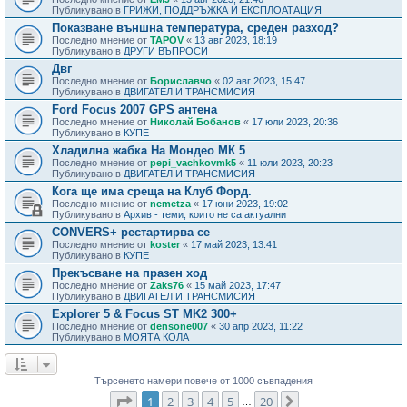
Публикувано в
ГРИЖИ, ПОДДРЪЖКА И ЕКСПЛОАТАЦИЯ
Показване външна температура, среден разход?
Последно мнение от
TAPOV
«
13 авг 2023, 18:19
Публикувано в
ДРУГИ ВЪПРОСИ
Двг
Последно мнение от
Бориславчо
«
02 авг 2023, 15:47
Публикувано в
ДВИГАТЕЛ И ТРАНСМИСИЯ
Ford Focus 2007 GPS антена
Последно мнение от
Николай Бобанов
«
17 юли 2023, 20:36
Публикувано в
КУПЕ
Хладилна жабка На Мондео МК 5
Последно мнение от
pepi_vachkovmk5
«
11 юли 2023, 20:23
Публикувано в
ДВИГАТЕЛ И ТРАНСМИСИЯ
Кога ще има среща на Клуб Форд.
Последно мнение от
nemetza
«
17 юни 2023, 19:02
Публикувано в
Архив - теми, които не са актуални
CONVERS+ рестартирва се
Последно мнение от
koster
«
17 май 2023, 13:41
Публикувано в
КУПЕ
Прекъсване на празен ход
Последно мнение от
Zaks76
«
15 май 2023, 17:47
Публикувано в
ДВИГАТЕЛ И ТРАНСМИСИЯ
Explorer 5 & Focus ST MK2 300+
Последно мнение от
densone007
«
30 апр 2023, 11:22
Публикувано в
МОЯТА КОЛА
Търсенето намери повече от 1000 съвпадения
Страница
1
от
20
1
2
3
4
5
20
Следваща
…