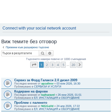
Connect with your social network account
Виж темите без отговор
Премини към разширено търсене
Търсене
Разширено търсене
Търсенето намери повече от 1000 съвпадения
Страница
1
от
20
1
2
3
4
5
20
Следваща
…
Теми
Сервиз за Форд Галакси 2.0 дизел 2009
Последно мнение от
apzafirov
«
03 юли 2026, 16:30
Публикувано в
СЕРВИЗИ И УСЛУГИ
Кодиране на фарове
Последно мнение от
baiharavel
«
26 юни 2026, 01:01
Публикувано в
ЕЛ. ИНСТАЛАЦИЯ и ОБОРУДВАНЕ
Проблем с паленето
Последно мнение от
NiGGaVd
«
24 апр 2026, 17:22
Публикувано в
ЕЛ. ИНСТАЛАЦИЯ и ОБОРУДВАНЕ