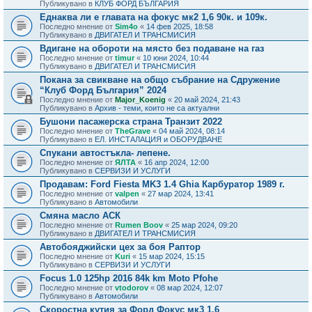
Публикувано в
КЛУБ ФОРД БЪЛГАРИЯ
Еднаква ли е главата на фокус мк2 1,6 90к. и 109к.
Последно мнение от
Sim4o
«
14 фев 2025, 18:58
Публикувано в
ДВИГАТЕЛ И ТРАНСМИСИЯ
Вдигане на обороти на място без подаване на газ
Последно мнение от
timur
«
10 юни 2024, 10:44
Публикувано в
ДВИГАТЕЛ И ТРАНСМИСИЯ
Покана за свикване на общо събрание на Сдружение
“Клуб Форд България” 2024
Последно мнение от
Major_Koenig
«
20 май 2024, 21:43
Публикувано в
Архив - теми, които не са актуални
Бушони пасажерска страна Транзит 2022
Последно мнение от
TheGrave
«
04 май 2024, 08:14
Публикувано в
ЕЛ. ИНСТАЛАЦИЯ и ОБОРУДВАНЕ
Спукани автостъкла- лепене.
Последно мнение от
ЯЛТА
«
16 апр 2024, 12:00
Публикувано в
СЕРВИЗИ И УСЛУГИ
Продавам: Ford Fiesta MK3 1.4 Ghia Карбуратор 1989 г.
Последно мнение от
valpen
«
27 мар 2024, 13:41
Публикувано в
Автомобили
Смяна масло АСК
Последно мнение от
Rumen Boov
«
25 мар 2024, 09:20
Публикувано в
ДВИГАТЕЛ И ТРАНСМИСИЯ
Автобояджийски цех за боя Раптор
Последно мнение от
Kuri
«
15 мар 2024, 15:15
Публикувано в
СЕРВИЗИ И УСЛУГИ
Focus 1.0 125hp 2016 84k km Moto Pfohe
Последно мнение от
vtodorov
«
08 мар 2024, 12:07
Публикувано в
Автомобили
Скоростна кутия за Форд Фокус мк3 1.6