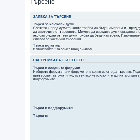
Търсене
ЗАЯВКА ЗА ТЪРСЕНЕ
Търси за ключови думи:
Сложете
+
пред думата, която трябва да бъде намерена и
-
пред д
да изключите от търсенето. Можете да изредите думи оргадени в 
ако само една от тези думи трябва да бъде намерена. Използвайт
символ за частични търсения.
Търси по автор:
Използвайте * за заместващ символ.
НАСТРОЙКИ НА ТЪРСЕНЕТО
Търси в следните форуми:
Изберете форумът или форумите, в които искате да търсите. По
претърсват автоматично, освен ако не изключите долната опция з
подфорумите.
Търси в подфорумите:
Търси в: