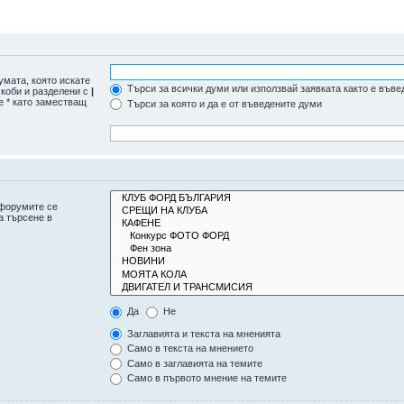
умата, която искате
Търси за всички думи или използвай заявката както е въве
скоби и разделени с
|
е * като заместващ
Търси за която и да е от въведените думи
дфорумите се
а търсене в
Да
Не
Заглавията и текста на мненията
Само в текста на мнението
Само в заглавията на темите
Само в първото мнение на темите