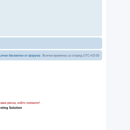
сички бисквитки от форума
Всички времена са според
UTC+03:00
ами риска, който поемате!
osting Solution