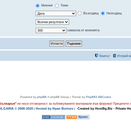
Мнения
Теми
Възходящ
Низходящ
символа от мненията
Екипът
Изтрий в
Powered by
phpBB
© phpBB Group | Theme by
PhpBB3 BBCodes
България"
не носи отговорност за публикуваните материали във форума!
Преценете с
LGARIA © 2006-2020
Hosted by Iliyan Borisov
Created by HostBg.Biz - Private H
|
|