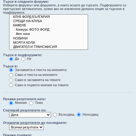
Търси в следните форуми:
Изберете форумът или форумите, в които искате да търсите. Подфорумите се
претърсват автоматично, освен ако не изключите долната опция за търсене в
подфорумите.
Търси в подфорумите:
Да
Не
Търси в:
Заглавията и текста на мненията
Само в текста на мнението
Само в заглавията на темите
Само в първото мнение на темите
Покажи резултатите като:
Мнения
Теми
Сортирай резултатите по:
Възходящ
Низходящ
Ограничи резултатите до последните:
Покажи първите: