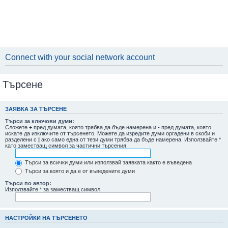
Connect with your social network account
Търсене
ЗАЯВКА ЗА ТЪРСЕНЕ
Търси за ключови думи:
Сложете
+
пред думата, която трябва да бъде намерена и
-
пред думата, която
искате да изключите от търсенето. Можете да изредите думи оргадени в скоби и
разделени с
|
ако само една от тези думи трябва да бъде намерена. Използвайте *
като заместващ символ за частични търсения.
Търси за всички думи или използвай заявката както е въведена
Търси за която и да е от въведените думи
Търси по автор:
Използвайте * за заместващ символ.
НАСТРОЙКИ НА ТЪРСЕНЕТО